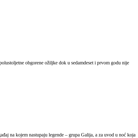
olustoljetne obgorene ožiljke dok u sedamdeset i prvom godu nije
j na kojem nastupaju legende – grupa Galija, a za uvod u noć koja