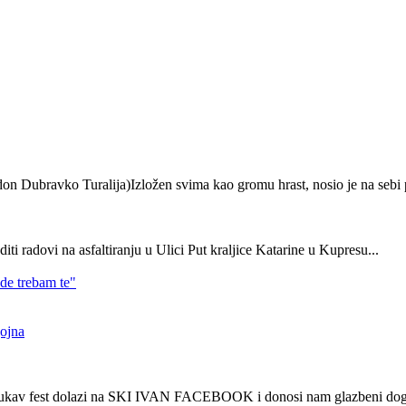
 Dubravko Turalija)Izložen svima kao gromu hrast, nosio je na sebi p
diti radovi na asfaltiranju u Ulici Put kraljice Katarine u Kupresu...
de trebam te"
gojna
rukav fest dolazi na SKI IVAN FACEBOOK i donosi nam glazbeni događa