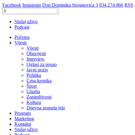
Facebook
Instagram
Don Dominika Stojanovića 3
034 274 866
RSS
Slušaj uživo
Podcast
Početna
Vijesti
Vijesti
Obavijesti
Interview
Oglasi za posao
Javni poziv
Politika
Crna kronika
Šport
Glazba
Zanimljivosti
Kultura
Dnevna ponuda jela
Program
Marketing
Kontakti
Slušaj uživo
Podcast