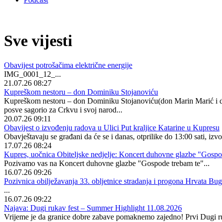
Sve vijesti
Obavijest potrošačima električne energije
IMG_0001_12_...
21.07.26 08:27
Kupreškom nestoru – don Dominiku Stojanoviću
Kupreškom nestoru – don Dominiku Stojanoviću(don Marin Marić i don
posve sagorio za Crkvu i svoj narod...
20.07.26 09:11
Obavijest o izvođenju radova u Ulici Put kraljice Katarine u Kupresu
Obavještavaju se građani da će se i danas, otprilike do 13:00 sati, izvo
17.07.26 08:24
Kupres, uočnica Obiteljske nedjelje: Koncert duhovne glazbe "Gospo
Pozivamo vas na Koncert duhovne glazbe "Gospode trebam te"...
16.07.26 09:26
Pozivnica obilježavanja 33. obljetnice stradanja i progona Hrvata Bu
...
16.07.26 09:22
Najava: Dugi rukav fest – Summer Highlight 11.08.2026
Vrijeme je da granice dobre zabave pomaknemo zajedno! Prvi Dugi 