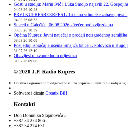
Gosti u studiju: Marin Ivić i Luka Smoljo najavili 22. Gospoji
04.08.26 10:48
PRVI KUPRESBEERFEST: Tri dana vrhunske zabave, piva i „
04.08.26 08:53
Susreti u Galečiću, 06.08.2026.- Večer pod zvijezdama
03.08.26 10:39
Općina Kupres: Javni natječaj o prodaji neizgrađenog zemljišta
03.08.26 10:09
Posljednji ispraćaj Huseina Smajića bit će 1. kolovoza u Bugoj
31.07.26 12:10
Obavijest o izvanrednom prijevozu
31.07.26 09:08
© 2020 J.P. Radio Kupres
Društvo s ograničenom odgovornošću za pripremu i emitiranje radijskog i 
Software i dizajn
Creatix BiH
Kontakti
Don Dominika Stojanovića 3
+387 34 274 866
+387 34 274 631