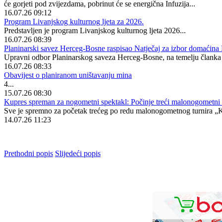
će gorjeti pod zvijezdama, pobrinut će se energična Infuzija...
16.07.26 09:12
Program Livanjskog kulturnog ljeta za 2026.
Predstavljen je program Livanjskog kulturnog ljeta 2026...
16.07.26 08:39
Planinarski savez Herceg-Bosne raspisao Natječaj za izbor domaćin
Upravni odbor Planinarskog saveza Herceg-Bosne, na temelju članka 
16.07.26 08:33
Obavijest o planiranom uništavanju mina
4...
15.07.26 08:30
Kupres spreman za nogometni spektakl: Počinje treći malonogometni 
Sve je spremno za početak trećeg po redu malonogometnog turnira „K
14.07.26 11:23
Prethodni popis
Slijedeći popis