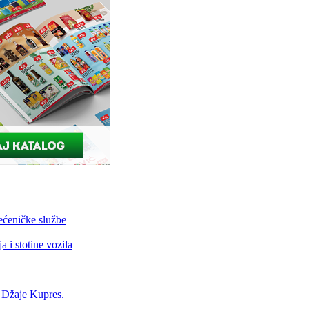
ećeničke službe
 i stotine vozila
a Džaje Kupres.