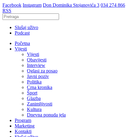
Facebook
Instagram
Don Dominika Stojanovića 3
034 274 866
RSS
Slušaj uživo
Podcast
Početna
Vijesti
Vijesti
Obavijesti
Interview
Oglasi za posao
Javni poziv
Politika
Crna kronika
Šport
Glazba
Zanimljivosti
Kultura
Dnevna ponuda jela
Program
Marketing
Kontakti
Slušaj uživo