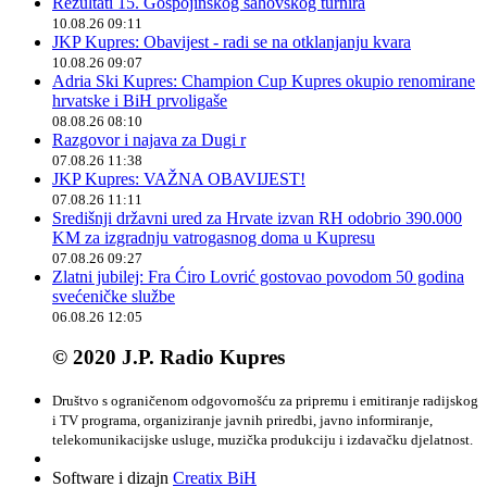
Rezultati 15. Gospojinskog šahovskog turnira
10.08.26 09:11
JKP Kupres: Obavijest - radi se na otklanjanju kvara
10.08.26 09:07
Adria Ski Kupres: Champion Cup Kupres okupio renomirane
hrvatske i BiH prvoligaše
08.08.26 08:10
Razgovor i najava za Dugi r
07.08.26 11:38
JKP Kupres: VAŽNA OBAVIJEST!
07.08.26 11:11
Središnji državni ured za Hrvate izvan RH odobrio 390.000
KM za izgradnju vatrogasnog doma u Kupresu
07.08.26 09:27
Zlatni jubilej: Fra Ćiro Lovrić gostovao povodom 50 godina
svećeničke službe
06.08.26 12:05
© 2020 J.P. Radio Kupres
Društvo s ograničenom odgovornošću za pripremu i emitiranje radijskog
i TV programa, organiziranje javnih priredbi, javno informiranje,
telekomunikacijske usluge, muzička produkciju i izdavačku djelatnost.
Software i dizajn
Creatix BiH