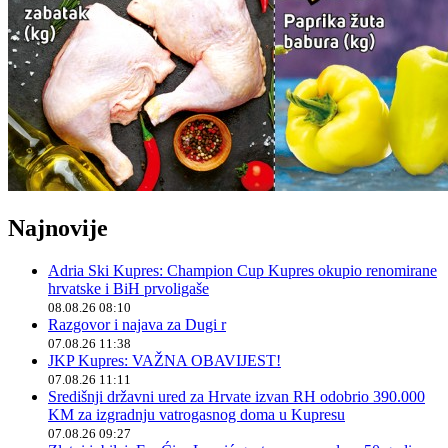
Najnovije
Adria Ski Kupres: Champion Cup Kupres okupio renomirane
hrvatske i BiH prvoligaše
08.08.26 08:10
Razgovor i najava za Dugi r
07.08.26 11:38
JKP Kupres: VAŽNA OBAVIJEST!
07.08.26 11:11
Središnji državni ured za Hrvate izvan RH odobrio 390.000
KM za izgradnju vatrogasnog doma u Kupresu
07.08.26 09:27