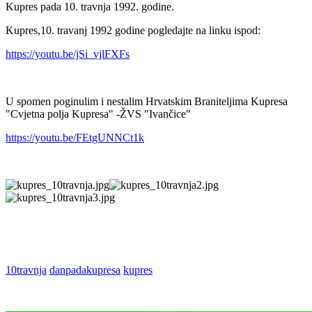
Kupres pada 10. travnja 1992. godine.
Kupres,10. travanj 1992 godine pogledajte na linku ispod:
https://youtu.be/jSi_vjlFXFs
U spomen poginulim i nestalim Hrvatskim Braniteljima Kupresa
"Cvjetna polja Kupresa" -ŽVS "Ivančice"
https://youtu.be/FEtgUNNCt1k
10travnja
danpadakupresa
kupres