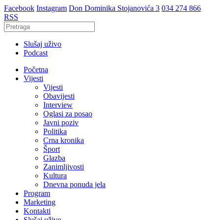
Facebook
Instagram
Don Dominika Stojanovića 3
034 274 866
RSS
Slušaj uživo
Podcast
Početna
Vijesti
Vijesti
Obavijesti
Interview
Oglasi za posao
Javni poziv
Politika
Crna kronika
Šport
Glazba
Zanimljivosti
Kultura
Dnevna ponuda jela
Program
Marketing
Kontakti
Slušaj uživo