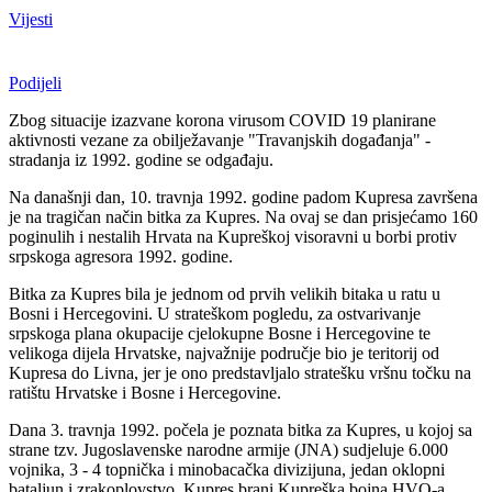
Vijesti
Podijeli
Zbog situacije izazvane korona virusom COVID 19 planirane
aktivnosti vezane za obilježavanje "Travanjskih događanja" -
stradanja iz 1992. godine se odgađaju.
Na današnji dan, 10. travnja 1992. godine padom Kupresa završena
je na tragičan način bitka za Kupres. Na ovaj se dan prisjećamo 160
poginulih i nestalih Hrvata na Kupreškoj visoravni u borbi protiv
srpskoga agresora 1992. godine.
Bitka za Kupres bila je jednom od prvih velikih bitaka u ratu u
Bosni i Hercegovini. U strateškom pogledu, za ostvarivanje
srpskoga plana okupacije cjelokupne Bosne i Hercegovine te
velikoga dijela Hrvatske, najvažnije područje bio je teritorij od
Kupresa do Livna, jer je ono predstavljalo stratešku vršnu točku na
ratištu Hrvatske i Bosne i Hercegovine.
Dana 3. travnja 1992. počela je poznata bitka za Kupres, u kojoj sa
strane tzv. Jugoslavenske narodne armije (JNA) sudjeluje 6.000
vojnika, 3 - 4 topnička i minobacačka divizijuna, jedan oklopni
bataljun i zrakoplovstvo. Kupres brani Kupreška bojna HVO-a,