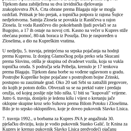
Tijekom dana zabilježena su dva izvidnička djelovanja
zrakoplovstva JNA. Crta obrane prema Blagaju nije se mogla
ozdržati. Pritisak je bio prejak, a topnička potpora iz rajona Šujice
nedjelotvorna. Satnija Zlosela se povukla iz Rastičeva u rajon
Zlosela. Iz voda Rastičevo dio pokolebanih ljudi povlači se za
Bugojno, a 17 ih ostaje na novoj crti. Kasno na večer u Kupres stiže
obećana pomoć, 80-tak boraca iz Posušja. Dio je raspoređen u
Zloselima, a dio na Kupreškim vratima.
U nedjelju, 5. travnja, primjećena su srpska pojačanja na hodnji
prema Kupresu. Iz donjeg Glamočkog polja preko sela Skucani
prema Slovinu, otišla je skupina od dvadeset vozila, koja su vukla
topnička oruđa. S područja sela Pribelja, krenulo je 17 tenkova
prema Blagaju. Tijekom dana borbe su vođene uglavnom u gradu.
Postrojbe Kupreške bojne pojačane s postrojbom bojne Zrinski,
postupno su zauzimale grad. Oko 20 sati Srbi su zatražili pregovore,
do kojih je potom došlo. Obvezali su se na prekid vatre i predaju
oružja, od kojeg poslije nije bilo ništa. U biti su "kupovali" vrijeme.
Jutro 6. travnja, donijelo je ledenu kišu i vijest o kretanju jače
oklopne skupine kroz selo Suhovu prema Bilom Potoku i Zloselima.
Bilo je to srpsko oklopništvo, koje je doveo pukovnik Slavko Lisica.
7. travnja 1992., u borbama za Kupres JNA je angažirala 30.
pješačku diviziju, koju je vodio pukovnik Stanko Galić. Iz Knina za
Kupres je krenuo pukovnik Slavko Lisica predvodeći ojačanu