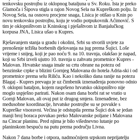
tenkovsku postrojbu iz oklopnog bataljuna u Sv. Roku. Ista je preko
Glamoča i Šipova stigla u rajon Novog Sela na Kupreškom polju. Iz
Novog Sela, na osnovu procjene snaga, Lisica je otišao u Knin po
novu tenkovsku postrojbu, koju je vodio potpukovnik Aćimović. S
tim je oklopništvom iz Kninskog i pješaštvom iz Banjalučkog
korpusa JNA, Lisica ušao u Kupres.
Rješavanjem stanja u gradu i okolini, Srbi su stvorili uvjete za
prenošenje težišta borbenih djelovanja na jug prema Šujici. Loše
vrijeme i snijeg, koji je pao noću 9. na 10. travnja, olakšao je napad,
koji su Srbi izveli ujutro 10. travnja u zahvatu prometnice Kupres -
Malovan. Hrvatske snaga imale su crtu obrane na potezu od
benzinske crpke u blizini Gornjeg Malovana do hotela Adria-ski i od
prometnice prema selu Riliću. Kao i nekoliko dana ranije na potezu
Blagaj - Kupres prevagu je uz čimbenik iznenađenja ponovno odnio
9. oklopni bataljon, kojem raspršeno hrvatsko oklopništvo nije
moglo uspješno parirati. Nakon osam dana borbi rat se vratio u
Gornji Malovan, ali ovaj put iz drugog smjera. Iznenađene, bez
međusobne koordinacije, hrvatske postrojbe su se povukle s
Kupreške visoravni. Većina je odstupila prema Šujici dok se jedan
manji broj boraca povukao preko Malovanske poljane i Malovana
na Cincar planinu. Pred njima je bilo višednevno lutanje po
planinskom bespuću na putu prema području Livna.
Nakon 7 dana borbe i otpora, nadmoćnijem srpskom neprijatelju