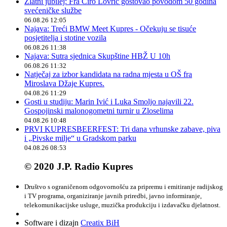
Zlatni jubilej: Fra Ćiro Lovrić gostovao povodom 50 godina
svećeničke službe
06.08.26 12:05
Najava: Treći BMW Meet Kupres - Očekuju se tisuće
posjetitelja i stotine vozila
06.08.26 11:38
Najava: Sutra sjednica Skupštine HBŽ U 10h
06.08.26 11:32
Natječaj za izbor kandidata na radna mjesta u OŠ fra
Miroslava Džaje Kupres.
04.08.26 11:29
Gosti u studiju: Marin Ivić i Luka Smoljo najavili 22.
Gospojinski malonogometni turnir u Zloselima
04.08.26 10:48
PRVI KUPRESBEERFEST: Tri dana vrhunske zabave, piva
i „Pivske milje“ u Gradskom parku
04.08.26 08:53
© 2020 J.P. Radio Kupres
Društvo s ograničenom odgovornošću za pripremu i emitiranje radijskog
i TV programa, organiziranje javnih priredbi, javno informiranje,
telekomunikacijske usluge, muzička produkciju i izdavačku djelatnost.
Software i dizajn
Creatix BiH