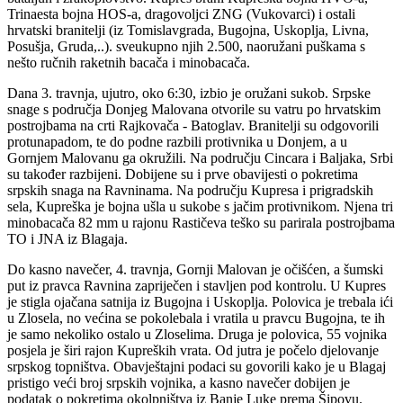
Trinaesta bojna HOS-a, dragovoljci ZNG (Vukovarci) i ostali
hrvatski branitelji (iz Tomislavgrada, Bugojna, Uskoplja, Livna,
Posušja, Gruda,..). sveukupno njih 2.500, naoružani puškama s
nešto ručnih raketnih bacača i minobacača.
Dana 3. travnja, ujutro, oko 6:30, izbio je oružani sukob. Srpske
snage s područja Donjeg Malovana otvorile su vatru po hrvatskim
postrojbama na crti Rajkovača - Batoglav. Branitelji su odgovorili
protunapadom, te do podne razbili protivnika u Donjem, a u
Gornjem Malovanu ga okružili. Na području Cincara i Baljaka, Srbi
su također razbijeni. Dobijene su i prve obavijesti o pokretima
srpskih snaga na Ravninama. Na području Kupresa i prigradskih
sela, Kupreška je bojna ušla u sukobe s jačim protivnikom. Njena tri
minobacača 82 mm u rajonu Rastičeva teško su parirala postrojbama
TO i JNA iz Blagaja.
Do kasno navečer, 4. travnja, Gornji Malovan je očišćen, a šumski
put iz pravca Ravnina zapriječen i stavljen pod kontrolu. U Kupres
je stigla ojačana satnija iz Bugojna i Uskoplja. Polovica je trebala ići
u Zlosela, no većina se pokolebala i vratila u pravcu Bugojna, te ih
je samo nekoliko ostalo u Zloselima. Druga je polovica, 55 vojnika
posjela je širi rajon Kupreških vrata. Od jutra je počelo djelovanje
srpskog topništva. Obavještajni podaci su govorili kako je u Blagaj
pristigo veći broj srpskih vojnika, a kasno navečer dobijen je
podatak o pokretima okolpništva iz Banje Luke prema Šipovu.