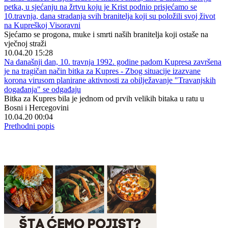
petka, u sjećanju na žrtvu koju je Krist podnio prisjećamo se
10.travnja, dana stradanja svih branitelja koji su položili svoj život
na Kupreškoj Visoravni
Sjećamo se progona, muke i smrti naših branitelja koji ostaše na
vječnoj straži
10.04.20 15:28
Na današnji dan, 10. travnja 1992. godine padom Kupresa završena
je na tragičan način bitka za Kupres - Zbog situacije izazvane
korona virusom planirane aktivnosti za obilježavanje "Travanjskih
događanja" se odgađaju
Bitka za Kupres bila je jednom od prvih velikih bitaka u ratu u
Bosni i Hercegovini
10.04.20 00:04
Prethodni popis