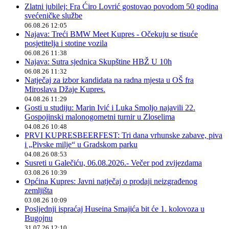
Zlatni jubilej: Fra Ćiro Lovrić gostovao povodom 50 godina
svećeničke službe
06.08.26 12:05
Najava: Treći BMW Meet Kupres - Očekuju se tisuće
posjetitelja i stotine vozila
06.08.26 11:38
Najava: Sutra sjednica Skupštine HBŽ U 10h
06.08.26 11:32
Natječaj za izbor kandidata na radna mjesta u OŠ fra
Miroslava Džaje Kupres.
04.08.26 11:29
Gosti u studiju: Marin Ivić i Luka Smoljo najavili 22.
Gospojinski malonogometni turnir u Zloselima
04.08.26 10:48
PRVI KUPRESBEERFEST: Tri dana vrhunske zabave, piva
i „Pivske milje“ u Gradskom parku
04.08.26 08:53
Susreti u Galečiću, 06.08.2026.- Večer pod zvijezdama
03.08.26 10:39
Općina Kupres: Javni natječaj o prodaji neizgrađenog
zemljišta
03.08.26 10:09
Posljednji ispraćaj Huseina Smajića bit će 1. kolovoza u
Bugojnu
31.07.26 12:10