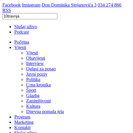
Facebook
Instagram
Don Dominika Stojanovića 3
034 274 866
RSS
Slušaj uživo
Podcast
Početna
Vijesti
Vijesti
Obavijesti
Interview
Oglasi za posao
Javni poziv
Politika
Crna kronika
Šport
Glazba
Zanimljivosti
Kultura
Dnevna ponuda jela
Program
Marketing
Kontakti
Slušaj uživo