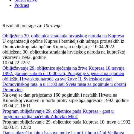
Podcast
Rezultati pretrage za:
10travnja
Obilježena 30. obljetnica stradanja hrvatskog naroda na Kupresu
U organizaciji općine Kupres i braniteljskih udruga proisteklih iz
Domovinskog rata općine Kupres, u nedjelju je 10.04.2022.
obilježena 30. obljetnica stradanja hrvatskog naroda na kupreškoj
visoravni 1992. godine
10.04.22 22:31
Obilježavanje 29. obljetnice sjećanja na žrtve Kupresa 10.travnja,
1992. godine, subota u 10:00 sati, Polaganje vijenaca na spomen
obilježju Hrvatskog naroda za sve žrtve II. Svjetskog rata i
Domovinskog rata, a u 11:00 sati Sveta misa za poginule u obrani
Domovine
Na ovaj se dan prisjećamo 160 poginulih i nestalih Hrvata na
Kupreškoj visoravni u borbi protiv srpskoga agresora 1992. godine
09.04.21 16:11
Program obilježavanje 29. obljetnice pada Kupresa - gost u
programu radija načelnik Zdravko Mioč
Program obilježavanje 29. obljetnice pada Kupresa 10. travnja 1992.
30.03.21 12:20
Danas ulazeći u tajnu Isusove muke i smrti, tiho u tišini Velikoga