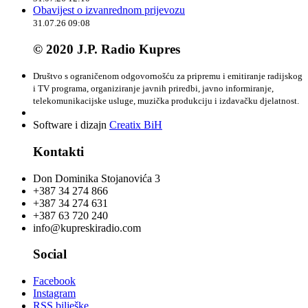
Obavijest o izvanrednom prijevozu
31.07.26 09:08
© 2020 J.P. Radio Kupres
Društvo s ograničenom odgovornošću za pripremu i emitiranje radijskog
i TV programa, organiziranje javnih priredbi, javno informiranje,
telekomunikacijske usluge, muzička produkciju i izdavačku djelatnost.
Software i dizajn
Creatix BiH
Kontakti
Don Dominika Stojanovića 3
+387 34 274 866
+387 34 274 631
+387 63 720 240
info@kupreskiradio.com
Social
Facebook
Instagram
RSS bilješke