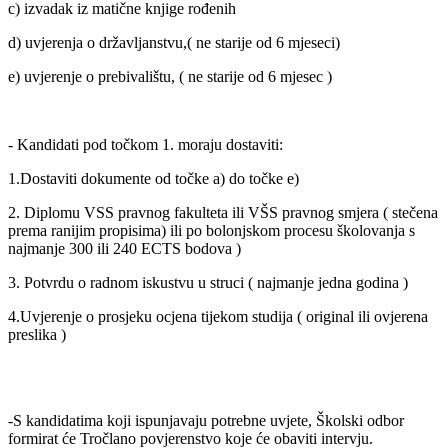
c) izvadak iz matične knjige rođenih
d) uvjerenja o državljanstvu,( ne starije od 6 mjeseci)
e) uvjerenje o prebivalištu, ( ne starije od 6 mjesec )
- Kandidati pod točkom 1. moraju dostaviti:
1.Dostaviti dokumente od točke a) do točke e)
2. Diplomu VSS pravnog fakulteta ili VŠS pravnog smjera ( stečena
prema ranijim propisima) ili po bolonjskom procesu školovanja s
najmanje 300 ili 240 ECTS bodova )
3. Potvrdu o radnom iskustvu u struci ( najmanje jedna godina )
4.Uvjerenje o prosjeku ocjena tijekom studija ( original ili ovjerena
preslika )
-S kandidatima koji ispunjavaju potrebne uvjete, Školski odbor
formirat će Tročlano povjerenstvo koje će obaviti intervju.