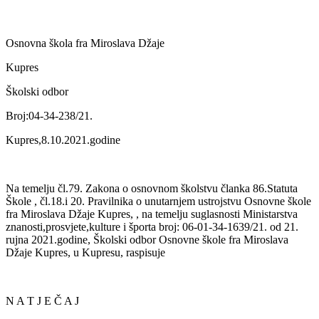
Osnovna škola fra Miroslava Džaje
Kupres
Školski odbor
Broj:04-34-238/21.
Kupres,8.10.2021.godine
Na temelju čl.79. Zakona o osnovnom školstvu članka 86.Statuta
Škole , čl.18.i 20. Pravilnika o unutarnjem ustrojstvu Osnovne škole
fra Miroslava Džaje Kupres, , na temelju suglasnosti Ministarstva
znanosti,prosvjete,kulture i športa broj: 06-01-34-1639/21. od 21.
rujna 2021.godine, Školski odbor Osnovne škole fra Miroslava
Džaje Kupres, u Kupresu, raspisuje
N A T J E Č A J