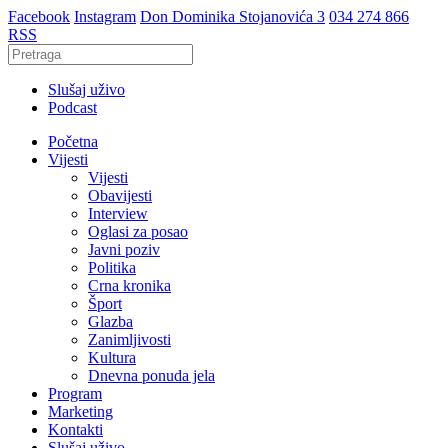
Facebook
Instagram
Don Dominika Stojanovića 3
034 274 866
RSS
Slušaj uživo
Podcast
Početna
Vijesti
Vijesti
Obavijesti
Interview
Oglasi za posao
Javni poziv
Politika
Crna kronika
Šport
Glazba
Zanimljivosti
Kultura
Dnevna ponuda jela
Program
Marketing
Kontakti
Slušaj uživo