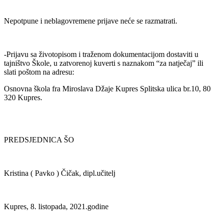
Nepotpune i neblagovremene prijave neće se razmatrati.
-Prijavu sa životopisom i traženom dokumentacijom dostaviti u
tajništvo Škole, u zatvorenoj kuverti s naznakom “za natječaj” ili
slati poštom na adresu:
Osnovna škola fra Miroslava Džaje Kupres Splitska ulica br.10, 80
320 Kupres.
PREDSJEDNICA ŠO
Kristina ( Pavko ) Čičak, dipl.učitelj
Kupres, 8. listopada, 2021.godine