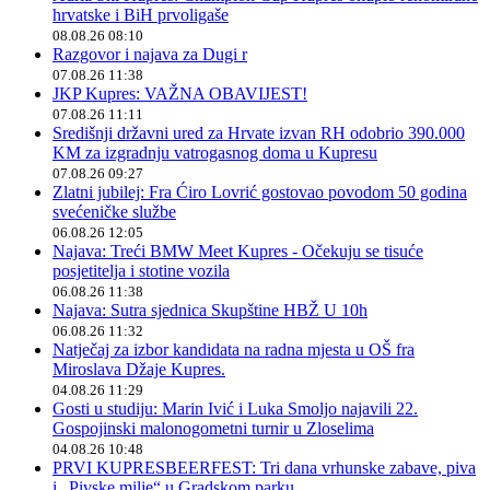
hrvatske i BiH prvoligaše
08.08.26 08:10
Razgovor i najava za Dugi r
07.08.26 11:38
JKP Kupres: VAŽNA OBAVIJEST!
07.08.26 11:11
Središnji državni ured za Hrvate izvan RH odobrio 390.000
KM za izgradnju vatrogasnog doma u Kupresu
07.08.26 09:27
Zlatni jubilej: Fra Ćiro Lovrić gostovao povodom 50 godina
svećeničke službe
06.08.26 12:05
Najava: Treći BMW Meet Kupres - Očekuju se tisuće
posjetitelja i stotine vozila
06.08.26 11:38
Najava: Sutra sjednica Skupštine HBŽ U 10h
06.08.26 11:32
Natječaj za izbor kandidata na radna mjesta u OŠ fra
Miroslava Džaje Kupres.
04.08.26 11:29
Gosti u studiju: Marin Ivić i Luka Smoljo najavili 22.
Gospojinski malonogometni turnir u Zloselima
04.08.26 10:48
PRVI KUPRESBEERFEST: Tri dana vrhunske zabave, piva
i „Pivske milje“ u Gradskom parku