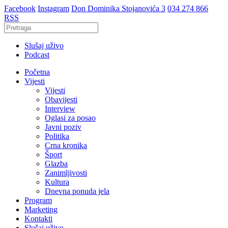
Facebook
Instagram
Don Dominika Stojanovića 3
034 274 866
RSS
Slušaj uživo
Podcast
Početna
Vijesti
Vijesti
Obavijesti
Interview
Oglasi za posao
Javni poziv
Politika
Crna kronika
Šport
Glazba
Zanimljivosti
Kultura
Dnevna ponuda jela
Program
Marketing
Kontakti
Slušaj uživo