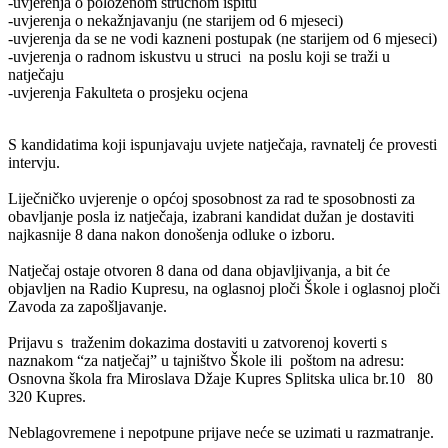
-uvjerenja o položenom stručnom ispitu
-uvjerenja o nekažnjavanju (ne starijem od 6 mjeseci)
-uvjerenja da se ne vodi kazneni postupak (ne starijem od 6 mjeseci)
-uvjerenja o radnom iskustvu u struci na poslu koji se traži u
natječaju
-uvjerenja Fakulteta o prosjeku ocjena
S kandidatima koji ispunjavaju uvjete natječaja, ravnatelj će provesti
intervju.
Liječničko uvjerenje o općoj sposobnost za rad te sposobnosti za
obavljanje posla iz natječaja, izabrani kandidat dužan je dostaviti
najkasnije 8 dana nakon donošenja odluke o izboru.
Natječaj ostaje otvoren 8 dana od dana objavljivanja, a bit će
objavljen na Radio Kupresu, na oglasnoj ploči Škole i oglasnoj ploči
Zavoda za zapošljavanje.
Prijavu s traženim dokazima dostaviti u zatvorenoj koverti s
naznakom “za natječaj” u tajništvo Škole ili poštom na adresu:
Osnovna škola fra Miroslava Džaje Kupres Splitska ulica br.10 80
320 Kupres.
Neblagovremene i nepotpune prijave neće se uzimati u razmatranje.