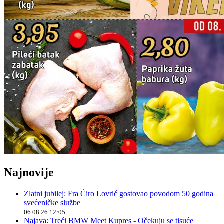
Najnovije
Zlatni jubilej: Fra Ćiro Lovrić gostovao povodom 50 godina
svećeničke službe
06.08.26 12:05
Najava: Treći BMW Meet Kupres - Očekuju se tisuće