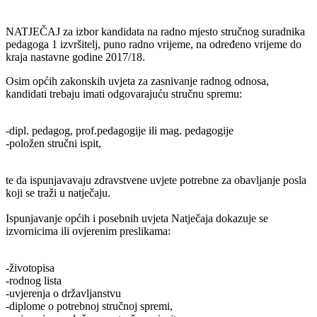
NATJEČAJ za izbor kandidata na radno mjesto stručnog suradnika
pedagoga 1 izvršitelj, puno radno vrijeme, na određeno vrijeme do
kraja nastavne godine 2017/18.
Osim općih zakonskih uvjeta za zasnivanje radnog odnosa,
kandidati trebaju imati odgovarajuću stručnu spremu:
-dipl. pedagog, prof.pedagogije ili mag. pedagogije
-položen stručni ispit,
te da ispunjavavaju zdravstvene uvjete potrebne za obavljanje posla
koji se traži u natječaju.
Ispunjavanje općih i posebnih uvjeta Natječaja dokazuje se
izvornicima ili ovjerenim preslikama:
-životopisa
-rodnog lista
-uvjerenja o državljanstvu
-diplome o potrebnoj stručnoj spremi,