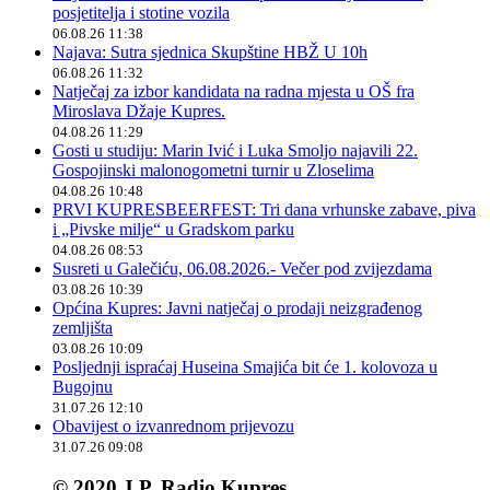
posjetitelja i stotine vozila
06.08.26 11:38
Najava: Sutra sjednica Skupštine HBŽ U 10h
06.08.26 11:32
Natječaj za izbor kandidata na radna mjesta u OŠ fra
Miroslava Džaje Kupres.
04.08.26 11:29
Gosti u studiju: Marin Ivić i Luka Smoljo najavili 22.
Gospojinski malonogometni turnir u Zloselima
04.08.26 10:48
PRVI KUPRESBEERFEST: Tri dana vrhunske zabave, piva
i „Pivske milje“ u Gradskom parku
04.08.26 08:53
Susreti u Galečiću, 06.08.2026.- Večer pod zvijezdama
03.08.26 10:39
Općina Kupres: Javni natječaj o prodaji neizgrađenog
zemljišta
03.08.26 10:09
Posljednji ispraćaj Huseina Smajića bit će 1. kolovoza u
Bugojnu
31.07.26 12:10
Obavijest o izvanrednom prijevozu
31.07.26 09:08
© 2020 J.P. Radio Kupres