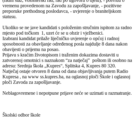
(radni staž, volonterski rad, rad po ugovoru o djelu), - potvrdu o
vremenu provedenom na Zavodu za zapošljavanje, - pozitivne
preporuke prethodnog poslodavca, - uvjerenje o braniteljskom
statusu.
Ukoliko se ne jave kandidati s položenim stručnim ispitom za radno
mjesto pod točkom 1, uzet će se u obzir i vježbenici.
Izabrani kandidat prilaže liječničko uvjerenje o općoj i radnoj
sposobnosti za obavljanje određenog posla najdulje 8 dana nakon
obavijesti o prijemu na posao.
Prijavu s kraćim životopisom i traženim dokazima dostaviti u
zatvorenoj omotnici s naznakom “za natječaj” poštom ili osobno na
adresu: Srednja škola „Kupres“, Splitska 4, Kupres 80 320.
Natječaj ostaje otvoren 8 dana od dana objavljivanja putem Radio
Kupresa , na www ss.kupres.ba, na oglasnoj ploči Škole i oglasnoj
ploči Zavoda za zapošljavanje.
Neblagovremene i nepotpune prijave neće se uzimati u razmatranje.
Školski odbor škole