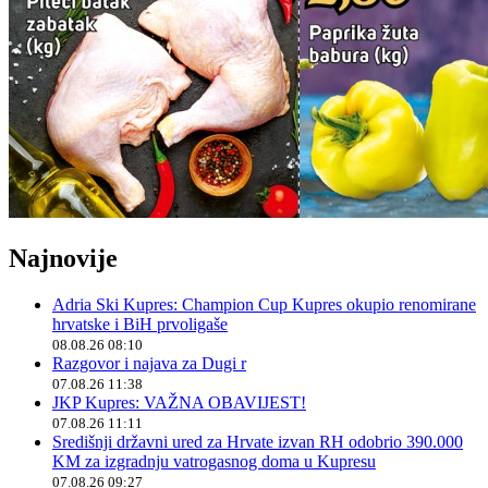
Najnovije
Adria Ski Kupres: Champion Cup Kupres okupio renomirane
hrvatske i BiH prvoligaše
08.08.26 08:10
Razgovor i najava za Dugi r
07.08.26 11:38
JKP Kupres: VAŽNA OBAVIJEST!
07.08.26 11:11
Središnji državni ured za Hrvate izvan RH odobrio 390.000
KM za izgradnju vatrogasnog doma u Kupresu
07.08.26 09:27