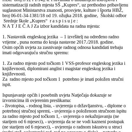
sistematizaciji radnih mjesta SŠ „Kupres“, uz prethodno pribavljenu
suglasnost Ministarstva znanosti, prosvjete, kulture i športa HBŽ,
broj 06-01-34-1381/18 od 19. ožujka 2018. godine, Školski odbor
Srednje škole „Kupres“ r a s p i s u j e :
N A T J E Č A J Za izbor kandidata na radna mjesta:
1. Nastavnik engleskog jezika – 1 izvršitelj na određeno radno
vrijeme , puna norma do kraja nastavne 2017./2018. godine.
Osim općih uvjeta za zasnivanje radnog odnosa kandidati trebaju
imati odgovarajuću stručnu spremu:
1. Za radno mjesto pod točkom 1 VSS-profesor engleskog jezika i
književnosti, diplomirani anglist i magistar engleskog jezika i
književnosti.
Za radno mjesto pod točkom 1 potrebno je imati položen stručni
ispit.
Ispunjavanje općih i posebnih uvjeta Natječaja dokazuje se
izvornicima ili ovjerenim preslikama:
- životopisa, - rodnog lista, - uvjerenja o državljanstvu, - diplome o
potrebnoj stručnoj spremi, - uvjerenja o položenom stručnom ispitu
za radno mjesto pod točkom 1, - uvjerenja o nekažnjavanju (ne
starijem od 6 mjeseci), - uvjerenja da se ne vodi kazneni postupak
(ne starijem od 6 mjeseci), - uvjerenja o radnom iskustvu u struci