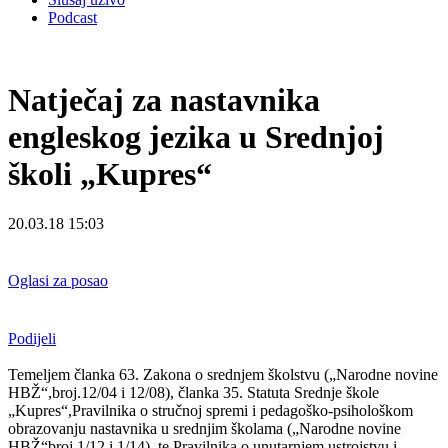
Podcast
Natječaj za nastavnika
engleskog jezika u Srednjoj
školi „Kupres“
20.03.18 15:03
Oglasi za posao
Podijeli
Temeljem članka 63. Zakona o srednjem školstvu („Narodne novine
HBŽ“,broj.12/04 i 12/08), članka 35. Statuta Srednje škole
„Kupres“,Pravilnika o stručnoj spremi i pedagoško-psihološkom
obrazovanju nastavnika u srednjim školama („Narodne novine
HBŽ“broj.1/12 i 1/14), te Pravilnika o unutarnjem ustrojstvu i