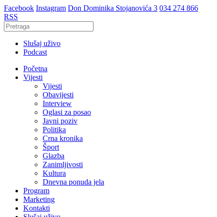
Facebook
Instagram
Don Dominika Stojanovića 3
034 274 866
RSS
Slušaj uživo
Podcast
Početna
Vijesti
Vijesti
Obavijesti
Interview
Oglasi za posao
Javni poziv
Politika
Crna kronika
Šport
Glazba
Zanimljivosti
Kultura
Dnevna ponuda jela
Program
Marketing
Kontakti
Slušaj uživo