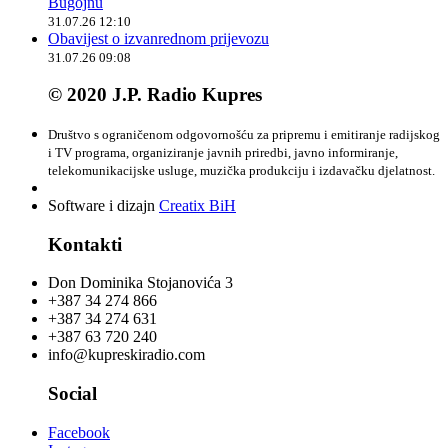
Bugojnu
31.07.26 12:10
Obavijest o izvanrednom prijevozu
31.07.26 09:08
© 2020 J.P. Radio Kupres
Društvo s ograničenom odgovornošću za pripremu i emitiranje radijskog
i TV programa, organiziranje javnih priredbi, javno informiranje,
telekomunikacijske usluge, muzička produkciju i izdavačku djelatnost.
Software i dizajn
Creatix BiH
Kontakti
Don Dominika Stojanovića 3
+387 34 274 866
+387 34 274 631
+387 63 720 240
info@kupreskiradio.com
Social
Facebook