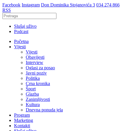
Facebook
Instagram
Don Dominika Stojanovića 3
034 274 866
RSS
Slušaj uživo
Podcast
Početna
Vijesti
Vijesti
Obavijesti
Interview
Oglasi za posao
Javni poziv
Politika
Crna kronika
Šport
Glazba
Zanimljivosti
Kultura
Dnevna ponuda jela
Program
Marketing
Kontakti
Slušaj uživo