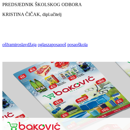
PREDSJEDNIK ŠKOLSKOG ODBORA
KRISTINA ČIČAK, dipl.učitelj
ošframiroslavdžaja
oglaszaposaooš
posaoškola