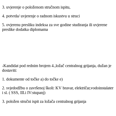
3. uvjerenje o položenom stručnom ispitu,
4. potvrda/ uvjerenje o radnom iskustvu u struci
5. ovjerenu presliku indeksa za sve godine studiranja ili uvjerene
preslike dodatka diplomama
-Kandidat pod rednim brojem 4.,ložač centralnog grijanja, dužan je
dostaviti:
1. dokumente od točke a) do točke e)
2. svjedodžbu o završenoj školi: KV bravar, električar,vodoinstalater
i sl. ( SSS, III.i IV:stupanj)
3. položen stručni ispit za ložača centralnog grijanja