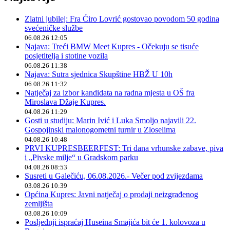
Zlatni jubilej: Fra Ćiro Lovrić gostovao povodom 50 godina
svećeničke službe
06.08.26 12:05
Najava: Treći BMW Meet Kupres - Očekuju se tisuće
posjetitelja i stotine vozila
06.08.26 11:38
Najava: Sutra sjednica Skupštine HBŽ U 10h
06.08.26 11:32
Natječaj za izbor kandidata na radna mjesta u OŠ fra
Miroslava Džaje Kupres.
04.08.26 11:29
Gosti u studiju: Marin Ivić i Luka Smoljo najavili 22.
Gospojinski malonogometni turnir u Zloselima
04.08.26 10:48
PRVI KUPRESBEERFEST: Tri dana vrhunske zabave, piva
i „Pivske milje“ u Gradskom parku
04.08.26 08:53
Susreti u Galečiću, 06.08.2026.- Večer pod zvijezdama
03.08.26 10:39
Općina Kupres: Javni natječaj o prodaji neizgrađenog
zemljišta
03.08.26 10:09
Posljednji ispraćaj Huseina Smajića bit će 1. kolovoza u