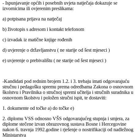
- Ispunjavanje općih i posebnih uvjeta natječaja dokazuje se
izvornicima ili ovjerenim preslikama:
a) potpisana prijava na natječaj
b) životopis s adresom i kontakt telefonom
c) izvadak iz matične knjige rođenih
d) uvjerenje o državljanstvu ( ne starije od šest mjeseci )
e) uvjerenje o prebivalištu ( ne starije od šest mjeseci )
-Kandidati pod rednim brojem 1.2. i 3. trebaju imati odgovarajuću
stručnu i pedagošku spremu prema odredbama Zakona o osnovnom
školstvu i Pravilnika o stručnoj spremi učitelja i stručnih suradnika u
osnovnom školstvu i položen stručni ispit, te dostaviti:
1. dokumente od točke a) do točke e)
2. diplomu VSS odnosno VŠS odgovarajućeg stupnja i smjera, za
diplome stečene izvan obrazovnog sustava Bosne i Hercegovine
nakon 6. travnja 1992.godine i rješenje o nostrifikaciji od nadležnog
Ministarstva