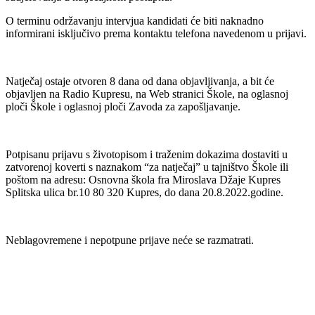
O terminu održavanju intervjua kandidati će biti naknadno
informirani isključivo prema kontaktu telefona navedenom u prijavi.
Natječaj ostaje otvoren 8 dana od dana objavljivanja, a bit će
objavljen na Radio Kupresu, na Web stranici Škole, na oglasnoj
ploči Škole i oglasnoj ploči Zavoda za zapošljavanje.
Potpisanu prijavu s životopisom i traženim dokazima dostaviti u
zatvorenoj koverti s naznakom “za natječaj” u tajništvo Škole ili
poštom na adresu: Osnovna škola fra Miroslava Džaje Kupres
Splitska ulica br.10 80 320 Kupres, do dana 20.8.2022.godine.
Neblagovremene i nepotpune prijave neće se razmatrati.