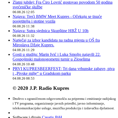
Zlatni jubilej: Fra Ćiro Lovrić gostovao povodom 50 godina
svećeničke službe
06.08.26 12:05
Najava: Treći BMW Meet Kupres - Očekuju se tisuće
posjetitelja i stotine vozila
06.08.26 11:38
Najava: Sutra sjednica Skupštine HBŽ U 10h
06.08.26 11:32
Natječaj za izbor kandidata na radna mjesta u OŠ fra
Miroslava Džaje Kupres.
04.08.26 11:29
Gosti u studiju: Marin Ivić i Luka Smoljo najavili 22.
Gospojinski malonogometni turnir u Zloselima
04.08.26 10:48
PRVI KUPRESBEERFEST: Tri dana vrhunske zabave, piva
i „Pivske milje“ u Gradskom parku
04.08.26 08:53
© 2020 J.P. Radio Kupres
Društvo s ograničenom odgovornošću za pripremu i emitiranje radijskog
i TV programa, organiziranje javnih priredbi, javno informiranje,
telekomunikacijske usluge, muzička produkciju i izdavačku djelatnost.
Software i dizajn
Creatix BiH