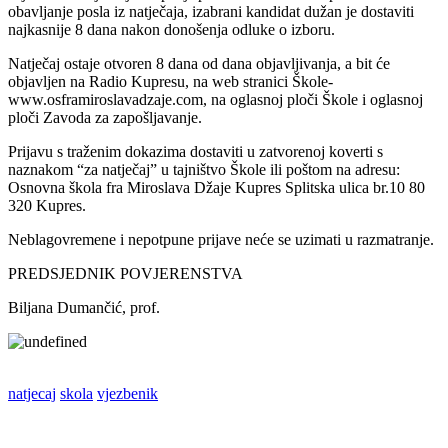
obavljanje posla iz natječaja, izabrani kandidat dužan je dostaviti
najkasnije 8 dana nakon donošenja odluke o izboru.
Natječaj ostaje otvoren 8 dana od dana objavljivanja, a bit će
objavljen na Radio Kupresu, na web stranici Škole-
www.osframiroslavadzaje.com, na oglasnoj ploči Škole i oglasnoj
ploči Zavoda za zapošljavanje.
Prijavu s traženim dokazima dostaviti u zatvorenoj koverti s
naznakom “za natječaj” u tajništvo Škole ili poštom na adresu:
Osnovna škola fra Miroslava Džaje Kupres Splitska ulica br.10 80
320 Kupres.
Neblagovremene i nepotpune prijave neće se uzimati u razmatranje.
PREDSJEDNIK POVJERENSTVA
Biljana Dumančić, prof.
natjecaj
skola
vjezbenik