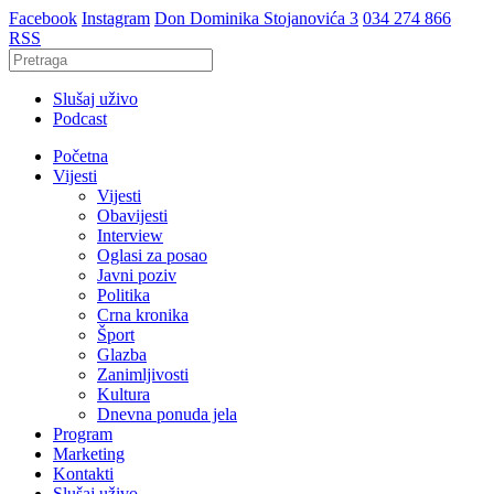
Facebook
Instagram
Don Dominika Stojanovića 3
034 274 866
RSS
Slušaj uživo
Podcast
Početna
Vijesti
Vijesti
Obavijesti
Interview
Oglasi za posao
Javni poziv
Politika
Crna kronika
Šport
Glazba
Zanimljivosti
Kultura
Dnevna ponuda jela
Program
Marketing
Kontakti
Slušaj uživo