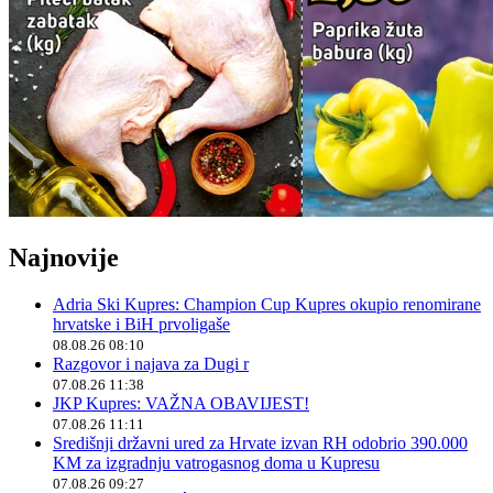
Najnovije
Adria Ski Kupres: Champion Cup Kupres okupio renomirane
hrvatske i BiH prvoligaše
08.08.26 08:10
Razgovor i najava za Dugi r
07.08.26 11:38
JKP Kupres: VAŽNA OBAVIJEST!
07.08.26 11:11
Središnji državni ured za Hrvate izvan RH odobrio 390.000
KM za izgradnju vatrogasnog doma u Kupresu
07.08.26 09:27