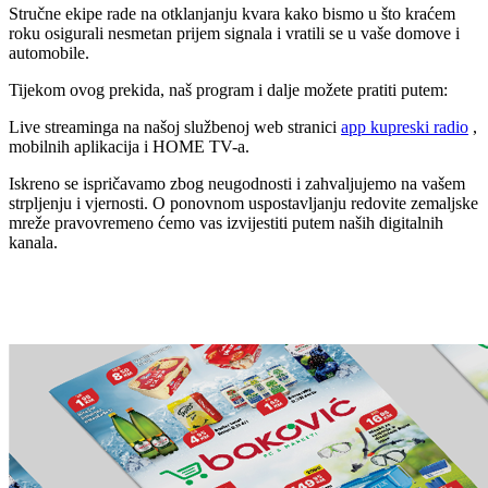
Stručne ekipe rade na otklanjanju kvara kako bismo u što kraćem
roku osigurali nesmetan prijem signala i vratili se u vaše domove i
automobile.
Tijekom ovog prekida, naš program i dalje možete pratiti putem:
Live streaminga na našoj službenoj web stranici
app kupreski radio
,
m
obilnih aplikacija i HOME TV-a.
Iskreno se ispričavamo zbog neugodnosti i zahvaljujemo na vašem
strpljenju i vjernosti. O ponovnom uspostavljanju redovite zemaljske
mreže pravovremeno ćemo vas izvijestiti putem naših digitalnih
kanala.