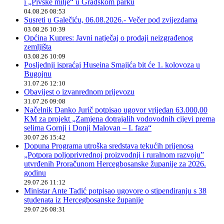
i „Pivske milje“ u Gradskom parku
04.08.26 08:53
Susreti u Galečiću, 06.08.2026.- Večer pod zvijezdama
03.08.26 10:39
Općina Kupres: Javni natječaj o prodaji neizgrađenog
zemljišta
03.08.26 10:09
Posljednji ispraćaj Huseina Smajića bit će 1. kolovoza u
Bugojnu
31.07.26 12:10
Obavijest o izvanrednom prijevozu
31.07.26 09:08
Načelnik Danko Jurič potpisao ugovor vrijedan 63.000,00
KM za projekt „Zamjena dotrajalih vodovodnih cijevi prema
selima Gornji i Donji Malovan – I. faza“
30.07.26 15:42
Dopuna Programa utroška sredstava tekućih prijenosa
„Potpora poljoprivrednoj proizvodnji i ruralnom razvoju”
utvrđenih Proračunom Hercegbosanske županije za 2026.
godinu
29.07.26 11:12
Ministar Ante Tadić potpisao ugovore o stipendiranju s 38
studenata iz Hercegbosanske županije
29.07.26 08:31