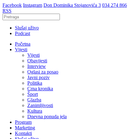
Facebook
Instagram
Don Dominika Stojanovića 3
034 274 866
RSS
Slušaj uživo
Podcast
Početna
Vijesti
Vijesti
Obavijesti
Interview
Oglasi za posao
Javni poziv
Politika
Crna kronika
Šport
Glazba
Zanimljivosti
Kultura
Dnevna ponuda jela
Program
Marketing
Kontakti
Slušaj uživo