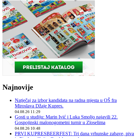
Najnovije
Natječaj za izbor kandidata na radna mjesta u OŠ fra
Miroslava Džaje Kupres.
04.08.26 11:29
Gosti u studiju: Marin Ivić i Luka Smoljo najavili 22.
Gospojinski malonogometni turnir u Zloselima
04.08.26 10:48
PRVI KUPRESBEERFEST: Tri dana vrhunske zabave, piva