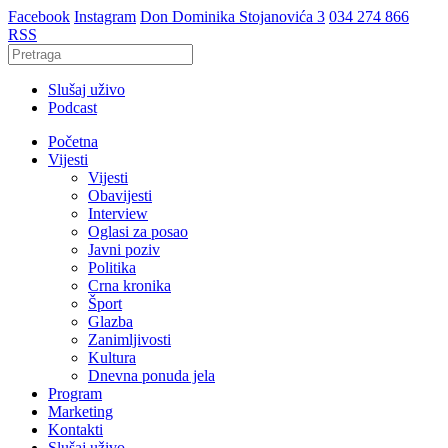
Facebook
Instagram
Don Dominika Stojanovića 3
034 274 866
RSS
Slušaj uživo
Podcast
Početna
Vijesti
Vijesti
Obavijesti
Interview
Oglasi za posao
Javni poziv
Politika
Crna kronika
Šport
Glazba
Zanimljivosti
Kultura
Dnevna ponuda jela
Program
Marketing
Kontakti
Slušaj uživo