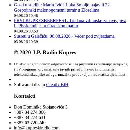
Gosti u studiju: Marin Ivić i Luka Smoljo najavili 22.
Gospojinski malonogometni turnir u Zloselima
04.08.26 10:48
PRVI KUPRESBEERFEST: Tri dana vrhunske zabave, piva
i „Pivske milje“ u Gradskom parku
04.08.26 08:53
Susreti u Galečiću, 06.08.2026.- Večer pod zvijezdama
03.08.26 10:39
© 2020 J.P. Radio Kupres
Društvo s ograničenom odgovornošću za pripremu i emitiranje radijskog
i TV programa, organiziranje javnih priredbi, javno informiranje,
telekomunikacijske usluge, muzička produkciju i izdavačku djelatnost.
Software i dizajn
Creatix BiH
Kontakti
Don Dominika Stojanovića 3
+387 34 274 866
+387 34 274 631
+387 63 720 240
info@kupreskiradio.com