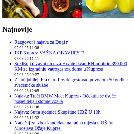
Najnovije
Razgovor i najava za Dugi r
07.08.26 11:38
JKP Kupres: VAŽNA OBAVIJEST!
07.08.26 11:11
Središnji državni ured za Hrvate izvan RH odobrio 390.000
KM za izgradnju vatrogasnog doma u Kupresu
07.08.26 09:27
Zlatni jubilej: Fra Ćiro Lovrić gostovao povodom 50 godina
svećeničke službe
06.08.26 12:05
Najava: Treći BMW Meet Kupres - Očekuju se tisuće
posjetitelja i stotine vozila
06.08.26 11:38
Najava: Sutra sjednica Skupštine HBŽ U 10h
06.08.26 11:32
Natječaj za izbor kandidata na radna mjesta u OŠ fra
Miroslava Džaje Kupres.
04.08.26 11:29