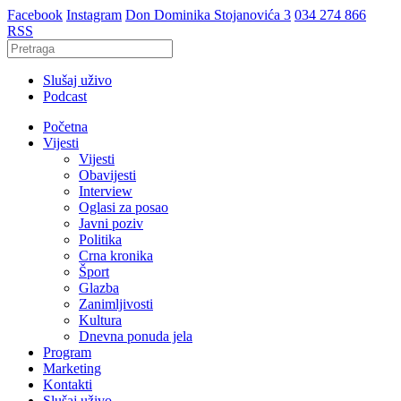
Facebook
Instagram
Don Dominika Stojanovića 3
034 274 866
RSS
Slušaj uživo
Podcast
Početna
Vijesti
Vijesti
Obavijesti
Interview
Oglasi za posao
Javni poziv
Politika
Crna kronika
Šport
Glazba
Zanimljivosti
Kultura
Dnevna ponuda jela
Program
Marketing
Kontakti
Slušaj uživo