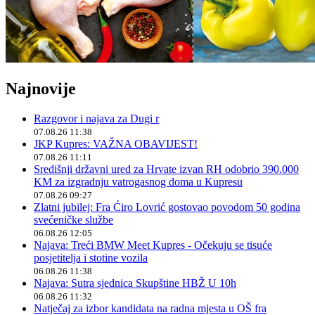
Najnovije
Razgovor i najava za Dugi r
07.08.26 11:38
JKP Kupres: VAŽNA OBAVIJEST!
07.08.26 11:11
Središnji državni ured za Hrvate izvan RH odobrio 390.000
KM za izgradnju vatrogasnog doma u Kupresu
07.08.26 09:27
Zlatni jubilej: Fra Ćiro Lovrić gostovao povodom 50 godina
svećeničke službe
06.08.26 12:05
Najava: Treći BMW Meet Kupres - Očekuju se tisuće
posjetitelja i stotine vozila
06.08.26 11:38
Najava: Sutra sjednica Skupštine HBŽ U 10h
06.08.26 11:32
Natječaj za izbor kandidata na radna mjesta u OŠ fra