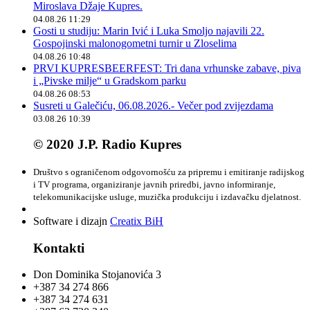
Miroslava Džaje Kupres.
04.08.26 11:29
Gosti u studiju: Marin Ivić i Luka Smoljo najavili 22.
Gospojinski malonogometni turnir u Zloselima
04.08.26 10:48
PRVI KUPRESBEERFEST: Tri dana vrhunske zabave, piva
i „Pivske milje“ u Gradskom parku
04.08.26 08:53
Susreti u Galečiću, 06.08.2026.- Večer pod zvijezdama
03.08.26 10:39
© 2020 J.P. Radio Kupres
Društvo s ograničenom odgovornošću za pripremu i emitiranje radijskog
i TV programa, organiziranje javnih priredbi, javno informiranje,
telekomunikacijske usluge, muzička produkciju i izdavačku djelatnost.
Software i dizajn
Creatix BiH
Kontakti
Don Dominika Stojanovića 3
+387 34 274 866
+387 34 274 631