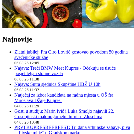
Najnovije
Zlatni jubilej: Fra Ćiro Lovrić gostovao povodom 50 godina
svećeničke službe
06.08.26 12:05
Najava: Treći BMW Meet Kupres - Očekuju se tisuće
posjetitelja i stotine vozila
06.08.26 11:38
Najava: Sutra sjednica Skupštine HBŽ U 10h
06.08.26 11:32
Natječaj za izbor kandidata na radna mjesta u OŠ fra
Miroslava Džaje Kupres.
04.08.26 11:29
Gosti u studiju: Marin Ivić i Luka Smoljo najavili 22.
Gospojinski malonogometni turnir u Zloselima
04.08.26 10:48
PRVI KUPRESBEERFEST: Tri dana vrhunske zabave, piva
i „Pivske milje“ u Gradskom parku