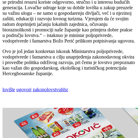
se prirodni resursi koriste odgovorno, stručno i u interesu budućih
generacija. Lovačke udruge koje su dobile lovišta u zakup preuzele
su važnu ulogu – ne samo u gospodarenju divljači, već i u njezinoj
zaštiti, edukaciji i razvoju lovnog turizma. Vjerujem da će svojim
radom doprinijeti jačanju lokalnih zajednica, očuvanju
bioraznolikosti i promociji naše županije kao primjera dobre prakse
u području lovstva.“ – istaknuo je ministar poljoprivrede,
vodoprivrede i šumarstva Božo Perić prilikom potpisivanja ugovora.
Ovo je još jedan konkretan iskorak Ministarstva poljoprivrede,
vodoprivrede i šumarstva u cilju unaprjeđenja zakonodavnog okvira
i provedbe politika održivog razvoja, pri čemu je lovstvo prepoznato
kao važan dio gospodarskog, ekološkog i turističkog potencijala
Hercegbosanske županije.
lovište
ugovori
zakonolovstvuhbz