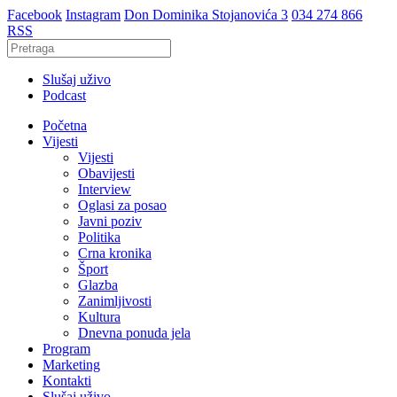
Facebook
Instagram
Don Dominika Stojanovića 3
034 274 866
RSS
Slušaj uživo
Podcast
Početna
Vijesti
Vijesti
Obavijesti
Interview
Oglasi za posao
Javni poziv
Politika
Crna kronika
Šport
Glazba
Zanimljivosti
Kultura
Dnevna ponuda jela
Program
Marketing
Kontakti
Slušaj uživo