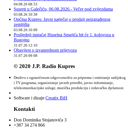
04.08.26 08:53
Susreti u Galečiću, 06.08.2026.- Večer pod zvijezdama
03.08.26 10:39
Općina Kupres: Javni natječaj o prodaji neizgrađenog
zemljišta
03.08.26 10:09
Posljednji ispraćaj Huseina Smajića bit će 1. kolovoza u
Bugojnu
31.07.26 12:10
Obavijest o izvanrednom prijevozu
31.07.26 09:08
© 2020 J.P. Radio Kupres
Društvo s ograničenom odgovornošću za pripremu i emitiranje radijskog
i TV programa, organiziranje javnih priredbi, javno informiranje,
telekomunikacijske usluge, muzička produkciju i izdavačku djelatnost.
Software i dizajn
Creatix BiH
Kontakti
Don Dominika Stojanovića 3
+387 34 274 866