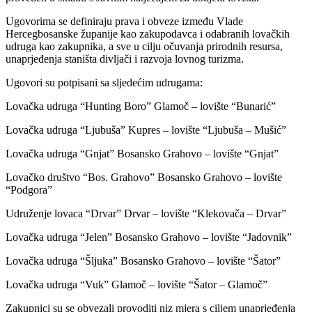
Ugovorima se definiraju prava i obveze između Vlade
Hercegbosanske županije kao zakupodavca i odabranih lovačkih
udruga kao zakupnika, a sve u cilju očuvanja prirodnih resursa,
unaprjeđenja staništa divljači i razvoja lovnog turizma.
Ugovori su potpisani sa sljedećim udrugama:
Lovačka udruga “Hunting Boro” Glamoč – lovište “Bunarić”
Lovačka udruga “Ljubuša” Kupres – lovište “Ljubuša – Mušić”
Lovačka udruga “Gnjat” Bosansko Grahovo – lovište “Gnjat”
Lovačko društvo “Bos. Grahovo” Bosansko Grahovo – lovište
“Podgora”
Udruženje lovaca “Drvar” Drvar – lovište “Klekovača – Drvar”
Lovačka udruga “Jelen” Bosansko Grahovo – lovište “Jadovnik”
Lovačka udruga “Šljuka” Bosansko Grahovo – lovište “Šator”
Lovačka udruga “Vuk” Glamoč – lovište “Šator – Glamoč”
Zakupnici su se obvezali provoditi niz mjera s ciljem unaprjeđenja