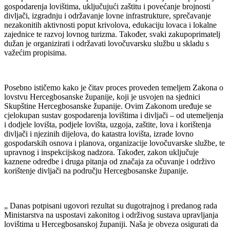
gospodarenja lovištima, uključujući zaštitu i povećanje brojnosti
divljači, izgradnju i održavanje lovne infrastrukture, sprečavanje
nezakonitih aktivnosti poput krivolova, edukaciju lovaca i lokalne
zajednice te razvoj lovnog turizma. Također, svaki zakupoprimatelj
dužan je organizirati i održavati lovočuvarsku službu u skladu s
važećim propisima.
Posebno ističemo kako je čitav proces proveden temeljem Zakona o
lovstvu Hercegbosanske županije, koji je usvojen na sjednici
Skupštine Hercegbosanske županije. Ovim Zakonom uređuje se
cjelokupan sustav gospodarenja lovištima i divljači – od utemeljenja
i dodjele lovišta, podjele lovišta, uzgoja, zaštite, lova i korištenja
divljači i njezinih dijelova, do katastra lovišta, izrade lovno
gospodarskih osnova i planova, organizacije lovočuvarske službe, te
upravnog i inspekcijskog nadzora. Također, zakon uključuje
kaznene odredbe i druga pitanja od značaja za očuvanje i održivo
korištenje divljači na području Hercegbosanske županije.
„ Danas potpisani ugovori rezultat su dugotrajnog i predanog rada
Ministarstva na uspostavi zakonitog i održivog sustava upravljanja
lovištima u Hercegbosanskoj županiji. Naša je obveza osigurati da