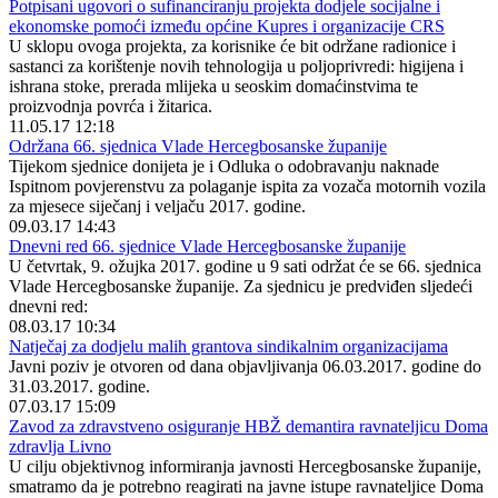
Potpisani ugovori o sufinanciranju projekta dodjele socijalne i
ekonomske pomoći između općine Kupres i organizacije CRS
U sklopu ovoga projekta, za korisnike će bit održane radionice i
sastanci za korištenje novih tehnologija u poljoprivredi: higijena i
ishrana stoke, prerada mlijeka u seoskim domaćinstvima te
proizvodnja povrća i žitarica.
11.05.17 12:18
Održana 66. sjednica Vlade Hercegbosanske županije
Tijekom sjednice donijeta je i Odluka o odobravanju naknade
Ispitnom povjerenstvu za polaganje ispita za vozača motornih vozila
za mjesece siječanj i veljaču 2017. godine.
09.03.17 14:43
Dnevni red 66. sjednice Vlade Hercegbosanske županije
U četvrtak, 9. ožujka 2017. godine u 9 sati održat će se 66. sjednica
Vlade Hercegbosanske županije. Za sjednicu je predviđen sljedeći
dnevni red:
08.03.17 10:34
Natječaj za dodjelu malih grantova sindikalnim organizacijama
Javni poziv je otvoren od dana objavljivanja 06.03.2017. godine do
31.03.2017. godine.
07.03.17 15:09
Zavod za zdravstveno osiguranje HBŽ demantira ravnateljicu Doma
zdravlja Livno
U cilju objektivnog informiranja javnosti Hercegbosanske županije,
smatramo da je potrebno reagirati na javne istupe ravnateljice Doma