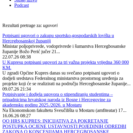
Podcast
Rezultati pretrage za:
ugovori
Potpisani ugovori o zakupu sportsko-gospodarskih lovišta u
Hercegbosanskoj županiji
Ministar poljoprivrede, vodoprivrede i šumarstva Hercegbosanske
županije Božo Perić jučer 21...
22.07.26 08:38
U Kupresu potpisani ugovori za tri važna projekta vrijedna 360 000
KM.
U zgradi Općine Kupres danas su svečano potpisani ugovori o
dodjeli sredstava Federalnog ministarstva prostornog uređenja za
projekte koji će se realizirati na području Hercegbosanske županije...
09.07.26 21:34
Potpisivanje i dodjela ugovora o stipendiranju studentima –
pripadnicima hrvatskog naroda iz Bosne i Hercegovine za
akademsku godinu 2025./2026. u Mostaru
Na Ekonomskom fakultetu Sveučilišta u Mostaru (amfiteatar) 17...
16.06.26 08:27
OO HRS KUPRES: INICIJATIVA ZA POKRETANJE
POSTUPKA OCJENE USTAVNOSTI POJEDINIH ODREDBI
ZAKONA O KONCESIJAMA HERCEGBOSANSKE