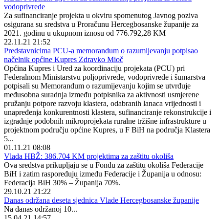
vodoprivrede
Za sufinanciranje projekta u okviru spomenutog Javnog poziva
osigurana su sredstva u Proračunu Hercegbosanske županije za
2021. godinu u ukupnom iznosu od 776.792,28 KM
22.11.21 21:52
Predstavnicima PCU-a memorandum o razumijevanju potpisao
načelnik općine Kupres Zdravko Mioč
Općina Kupres i Ured za koordinaciju projekata (PCU) pri
Federalnom Ministarstvu poljoprivrede, vodoprivrede i šumarstva
potpisali su Memorandum o razumijevanju kojim se utvrđuje
međusobna suradnja između potpisnika za aktivnosti usmjerene
pružanju potpore razvoju klastera, odabranih lanaca vrijednosti i
unapređenja konkurentnosti klastera, sufinanciranje rekonstrukcije i
izgradnje podobnih mikroprojekata ruralne tržišne infrastrukture u
projektnom području općine Kupres, u F BiH na područja Klastera
5...
01.11.21 08:08
Vlada HBŽ: 386.704 KM projektima za zaštitu okoliša
Ova sredstva prikupljaju se u Fondu za zaštitu okoliša Federacije
BiH i zatim raspoređuju između Federacije i Županija u odnosu:
Federacija BiH 30% – Županija 70%.
29.10.21 21:22
Danas održana deseta sjednica Vlade Hercegbosanske županije
Na danas održanoj 10...
15.04.21 14:57