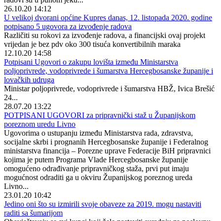
26.10.20 14:12
U velikoj dvorani općine Kupres danas, 12. listopada 2020. godine
potpisano 5 ugovora za izvođenje radova
Različiti su rokovi za izvođenje radova, a financijski ovaj projekt
vrijedan je bez pdv oko 300 tisuća konvertibilnih maraka
12.10.20 14:58
Potpisani Ugovori o zakupu lovišta između Ministarstva
poljoprivrede, vodoprivrede i šumarstva Hercegbosanske županije i
lovačkih udruga
Ministar poljoprivrede, vodoprivrede i šumarstva HBŽ, Ivica Brešić
24...
28.07.20 13:22
POTPISANI UGOVORI za pripravnički staž u Županijskom
poreznom uredu Livno
Ugovorima o ustupanju između Ministarstva rada, zdravstva,
socijalne skrbi i prognanih Hercegbosanske županije i Federalnog
ministarstva financija – Porezne uprave Federacije BiH pripravnici
kojima je putem Programa Vlade Hercegbosanske županije
omogućeno odrađivanje pripravničkog staža, prvi put imaju
mogućnost odraditi ga u okviru Županijskog poreznog ureda
Livno...
23.01.20 10:42
Jedino oni što su izmirili svoje obaveze za 2019. mogu nastaviti
raditi sa šumarijom