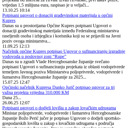
vrijedan 1,5 milijuna eura, raspisao je u veljači...
13.10.25 10:14
Potpisani ugovori o donaciji građevinskog materijala u općini
Kupres
Danas su u prostorijama Općine Kupres potpisani Ugovori o
donaciji građevinskog materijala između Federalnog ministarstva
raseljenih osoba i izbjeglica i korisnika koji su se prijavili na Javni
poziv ovoga ministarstva...
11.09.25 12:13
Načelnik općine Kupres potpisao Ugovor o sufinanciranju izgradnje
vodovoda u poslovnoj zoni “Rupe”
Danas su u zgradi Vlade Hercegbosanske županije svečano
potpisani Ugovori o sufinanciranju projekata iz oblasti vodoprivrede
temeljem Javnog poziva Ministarstva poljoprivrede, vodoprivrede i
šumarstva Hercegbosanske županije za 2025...
15.07.25 12:47
Općinski načelnik Kupresa Danko Jurič potpisao ugovor za tri
važna projekta vrijedna 310.000 KM
Dana 25...
26.06.25 12:07
Potpisani ugovori o dodjeli lovišta u zakup lovačkim udrugama
Ministar poljoprivrede, vodoprivrede i šumarstva Hercegbosanske
županije Božo Perić jučer je potpisao Ugovore o dodjeli sportsko-
gospodarskih lovišta u zakup s lovačkim udrugama s područja