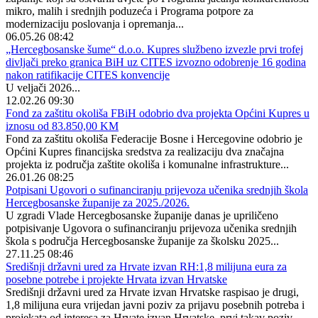
mikro, malih i srednjih poduzeća i Programa potpore za
modernizaciju poslovanja i opremanja...
06.05.26 08:42
„Hercegbosanske šume“ d.o.o. Kupres službeno izvezle prvi trofej
divljači preko granica BiH uz CITES izvozno odobrenje 16 godina
nakon ratifikacije CITES konvencije
U veljači 2026...
12.02.26 09:30
Fond za zaštitu okoliša FBiH odobrio dva projekta Općini Kupres u
iznosu od 83.850,00 KM
Fond za zaštitu okoliša Federacije Bosne i Hercegovine odobrio je
Općini Kupres financijska sredstva za realizaciju dva značajna
projekta iz područja zaštite okoliša i komunalne infrastrukture...
26.01.26 08:25
Potpisani Ugovori o sufinanciranju prijevoza učenika srednjih škola
Hercegbosanske županije za 2025./2026.
U zgradi Vlade Hercegbosanske županije danas je upriličeno
potpisivanje Ugovora o sufinanciranju prijevoza učenika srednjih
škola s područja Hercegbosanske županije za školsku 2025...
27.11.25 08:46
Središnji državni ured za Hrvate izvan RH:1,8 milijuna eura za
posebne potrebe i projekte Hrvata izvan Hrvatske
Središnji državni ured za Hrvate izvan Hrvatske raspisao je drugi,
1,8 milijuna eura vrijedan javni poziv za prijavu posebnih potreba i
projekata od interesa za Hrvate izvan Hrvatske, prvi takav poziv,