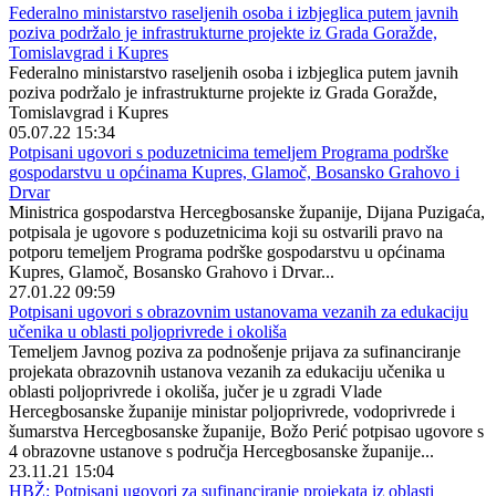
Federalno ministarstvo raseljenih osoba i izbjeglica putem javnih
poziva podržalo je infrastrukturne projekte iz Grada Goražde,
Tomislavgrad i Kupres
Federalno ministarstvo raseljenih osoba i izbjeglica putem javnih
poziva podržalo je infrastrukturne projekte iz Grada Goražde,
Tomislavgrad i Kupres
05.07.22 15:34
Potpisani ugovori s poduzetnicima temeljem Programa podrške
gospodarstvu u općinama Kupres, Glamoč, Bosansko Grahovo i
Drvar
Ministrica gospodarstva Hercegbosanske županije, Dijana Puzigaća,
potpisala je ugovore s poduzetnicima koji su ostvarili pravo na
potporu temeljem Programa podrške gospodarstvu u općinama
Kupres, Glamoč, Bosansko Grahovo i Drvar...
27.01.22 09:59
Potpisani ugovori s obrazovnim ustanovama vezanih za edukaciju
učenika u oblasti poljoprivrede i okoliša
Temeljem Javnog poziva za podnošenje prijava za sufinanciranje
projekata obrazovnih ustanova vezanih za edukaciju učenika u
oblasti poljoprivrede i okoliša, jučer je u zgradi Vlade
Hercegbosanske županije ministar poljoprivrede, vodoprivrede i
šumarstva Hercegbosanske županije, Božo Perić potpisao ugovore s
4 obrazovne ustanove s područja Hercegbosanske županije...
23.11.21 15:04
HBŽ: Potpisani ugovori za sufinanciranje projekata iz oblasti