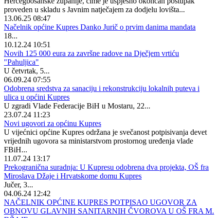
Hercegbosanske županije, čime je uspješno okončan postupak
proveden u skladu s Javnim natječajem za dodjelu lovišta...
13.06.25 08:47
Načelnik općine Kupres Danko Jurič o prvim danima mandata
18...
10.12.24 10:51
Novih 125 000 eura za završne radove na Dječjem vrtiću
"Pahuljica"
U četvrtak, 5...
06.09.24 07:55
Odobrena sredstva za sanaciju i rekonstrukciju lokalnih puteva i
ulica u općini Kupres
U zgradi Vlade Federacije BiH u Mostaru, 22...
23.07.24 11:23
Novi ugovori za općinu Kupres
U vijećnici općine Kupres održana je svečanost potpisivanja devet
vrijednih ugovora sa ministarstvom prostornog uređenja vlade
FBiH...
11.07.24 13:17
Prekogranična suradnja: U Kupresu odobrena dva projekta, OŠ fra
Miroslava Džaje i Hrvatskome domu Kupres
Jučer, 3...
04.06.24 12:42
NAČELNIK OPĆINE KUPRES POTPISAO UGOVOR ZA
OBNOVU GLAVNIH SANITARNIH ČVOROVA U OŠ FRA M.