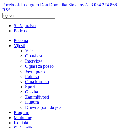
Facebook
Instagram
Don Dominika Stojanovića 3
034 274 866
RSS
Slušaj uživo
Podcast
Početna
Vijesti
Vijesti
Obavijesti
Interview
Oglasi za posao
Javni poziv
Politika
Crna kronika
Šport
Glazba
Zanimljivosti
Kultura
Dnevna ponuda jela
Program
Marketing
Kontakti
Slušaj uživo