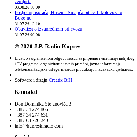
zemljišta
03.08.26 10:09
Posljednji ispraćaj Huseina Smajića bit će 1. kolovoza u
Bugojnu
31.07.26 12:10
Obavijest o izvanrednom prijevozu
31.07.26 09:08
© 2020 J.P. Radio Kupres
Društvo s ograničenom odgovornošću za pripremu i emitiranje radijskog
i TV programa, organiziranje javnih priredbi, javno informiranje,
telekomunikacijske usluge, muzička produkciju i izdavačku djelatnost.
Software i dizajn
Creatix BiH
Kontakti
Don Dominika Stojanovića 3
+387 34 274 866
+387 34 274 631
+387 63 720 240
info@kupreskiradio.com