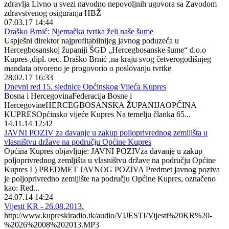
zdravlja Livno u svezi navodno nepovoljnih ugovora sa Zavodom
zdravstvenog osiguranja HBŽ
07.03.17 14:44
Draško Brnić: Njemačka tvrtka želi naše šume
Uspješni direktor najprofitabilnijeg javnog poduzeća u
Hercegbosanskoj županiji ŠGD „Hercegbosanske šume“ d.o.o
Kupres ,dipl. oec. Draško Brnić ,na kraju svog četverogodišnjeg
mandata otvoreno je progovorio o poslovanju tvrtke
28.02.17 16:33
Dnevni red 15. sjednice Općinskog Vijeća Kupres
Bosna i HercegovinaFederacija Bosne i
HercegovineHERCEGBOSANSKA ŽUPANIJAOPĆINA
KUPRESOpćinsko vijeće Kupres Na temelju članka 65...
14.11.14 12:42
JAVNI POZIV za davanje u zakup poljoprivrednog zemljišta u
vlasništvu države na području Općine Kupres
Općina Kupres objavljuje: JAVNI POZIVza davanje u zakup
poljoprivrednog zemljišta u vlasništvu države na području Općine
Kupres I ) PREDMET JAVNOG POZIVA Predmet javnog poziva
je poljoprivredno zemljište na području Općine Kupres, označeno
kao: Red...
24.07.14 14:24
Vijesti KR - 26.08.2013.
http://www.kupreskiradio.tk/audio/VIJESTI/Vijesti%20KR%20-
%2026%2008%202013.MP3