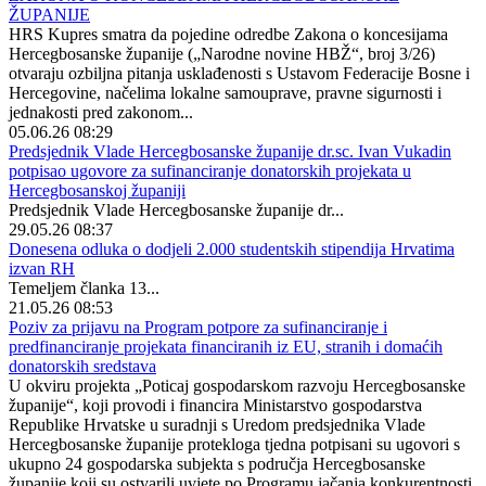
ŽUPANIJE
HRS Kupres smatra da pojedine odredbe Zakona o koncesijama
Hercegbosanske županije („Narodne novine HBŽ“, broj 3/26)
otvaraju ozbiljna pitanja usklađenosti s Ustavom Federacije Bosne i
Hercegovine, načelima lokalne samouprave, pravne sigurnosti i
jednakosti pred zakonom...
05.06.26 08:29
Predsjednik Vlade Hercegbosanske županije dr.sc. Ivan Vukadin
potpisao ugovore za sufinanciranje donatorskih projekata u
Hercegbosanskoj županiji
Predsjednik Vlade Hercegbosanske županije dr...
29.05.26 08:37
Donesena odluka o dodjeli 2.000 studentskih stipendija Hrvatima
izvan RH
Temeljem članka 13...
21.05.26 08:53
Poziv za prijavu na Program potpore za sufinanciranje i
predfinanciranje projekata financiranih iz EU, stranih i domaćih
donatorskih sredstava
U okviru projekta „Poticaj gospodarskom razvoju Hercegbosanske
županije“, koji provodi i financira Ministarstvo gospodarstva
Republike Hrvatske u suradnji s Uredom predsjednika Vlade
Hercegbosanske županije protekloga tjedna potpisani su ugovori s
ukupno 24 gospodarska subjekta s područja Hercegbosanske
županije koji su ostvarili uvjete po Programu jačanja konkurentnosti