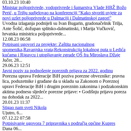
03.10.23 10:40
Ministar poljoprivrede, vodoprivrede i šumarstva Vlade HBŽ Božo
Perić, u Trilju sudjelovao na konferenciji “Kako stvoriti uvjete za
novi uzlet poljoprivrede u Dalmaciji i Dalmatinskoj zagori”
Uvodna izlaganja podnijeli su Ivan Bugarin, gradonačelnik Trilja,
Ante Šošić, dožupan splitsko-dalmatinski, i Marija Vučković,
hrvatska ministrica poljoprivrede...
12.08.23 06:58
Potpisani ugovori za projekte: Zaštita nacionalnog
spomenika,Ravanjska vrata;Rekonstrukcija lokalnog puta u Ledića
kućama i Rigavcu i utopljavanje zgrade OŠ fra Miroslava Džaje
Jučer, 28...
29.06.23 12:51
Javni poziv za podnošenje poreznih prijava za 2022. godinu
Porezna uprava Federacije BiH poziva porezne obveznike: pravna
lica, poduzetnike i građane da u skladu sa Zakonom o Poreznoj
upravi Federacije BiH i drugim poreznim zakonima i podzakonskim
aktima podnesu sljedeće porezne prijave: • Godišnju prijavu poreza
na dohodak za 2022...
20.01.23 11:37
Stigao nam sveti Nikola
Ujutro, 6...
07.12.22 07:58
Potpisivanje ugovora 7 pripravnika s područja općine Kupres
Dana 06...