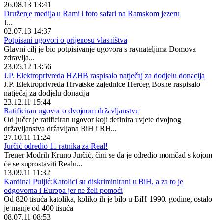
26.08.13 13:41
Druženje medija u Rami i foto safari na Ramskom jezeru
J...
02.07.13 14:37
Potpisani ugovori o prijenosu vlasništva
Glavni cilj je bio potpisivanje ugovora s ravnateljima Domova
zdravlja...
23.05.12 13:56
J.P. Elektroprivreda HZHB raspisalo natječaj za dodjelu donacija
J.P. Elektroprivreda Hrvatske zajednice Herceg Bosne raspisalo
natječaj za dodjelu donacija
23.12.11 15:44
Ratificiran ugovor o dvojnom državljanstvu
Od jučer je ratificiran ugovor koji definira uvjete dvojnog
državljanstva državljana BiH i RH...
27.10.11 11:24
Jurčić odredio 11 ratnika za Real!
Trener Modrih Kruno Jurčić, čini se da je odredio momčad s kojom
će se suprostaviti Realu...
13.09.11 11:32
Kardinal Puljić:Katolici su diskriminirani u BiH, a za to je
odgovorna i Europa jer ne želi pomoći
Od 820 tisuća katolika, koliko ih je bilo u BiH 1990. godine, ostalo
je manje od 400 tisuća
08.07.11 08:53