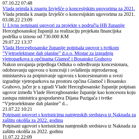
07.10.22 07:48
Vlada primila k znanju Izvješće o koncesijskim ugovorima za 2021.
Vlada primila k znanju Izvješće o koncesijskim ugovorima za 2021.
03.08.22 23:09
U Livnu potpisani ugovori za projekte s područja HB županije
Hercegbosanskoj županiji za realizaciju projekata financijska
podrška u iznosu od 730.000 KM
29.07.22 13:37
Vlada Hercegbosanske županije potpisala ugovor s tvrtkom
“Vjetroelektrane dah planine” d.o.o. Mostar za izgradnju
vjetroparkova u općinama Glamoč i Bosansko Grahovo
Nakon usvajanja prijedloga Odluka o određivanju koncesionara,
odobravanju ugovora o koncesiji i ovlaštenju mjerodavnog
ministarstva za potpisivanje ugovora s koncesionarom u svezi
izgradnje vjetroparkova na prostoru općina Glamoč i Bosansko
Grahovo, jučer je u zgradi Vlade Hercegbosanske županije potpisan
ugovor između Vlade Hercegbosanske županije kao koncesora koju
zastupa ministrica gospodarstva Dijana Puzigaća i tvrtke
“Vjetroelektrane dah planine” d...
21.07.22 10:21
Potpisani ugovori s korisnicima namjenskih sredstava iz Naknada za
zaštitu okoliša za 2022. godinu
Potpisani ugovori s korisnicima namjenskih sredstava iz Naknada za
zaštitu okoliša za 2022. godinu
11.07.22 22:09