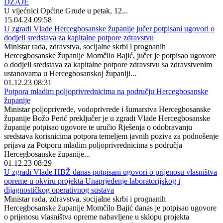
DŽAJE
U vijećnici Općine Grude u petak, 12...
15.04.24 09:58
U zgradi Vlade Hercegbosanske županije jučer potpisani ugovori o
dodjeli sredstava za kapitalne potpore zdravstvu
Ministar rada, zdravstva, socijalne skrbi i prognanih
Hercegbosanske županije Momčilo Bajić, jučer je potpisao ugovore
o dodjeli sredstava za kapitalne potpore zdravstvu sa zdravstvenim
ustanovama u Hercegbosanskoj županiji...
01.12.23 08:31
Potpora mladim poljoprivrednicima na području Hercegbosanske
županije
Ministar poljoprivrede, vodoprivrede i šumarstva Hercegbosanske
županije Božo Perić preključer je u zgradi Vlade Hercegbosanske
županije potpisao ugovore te uručio Rješenja o odobravanju
sredstava korisnicima potpora temeljem javnih poziva za podnošenje
prijava za Potporu mladim poljoprivrednicima s područja
Hercegbosanske županije...
01.12.23 08:29
U zgradi Vlade HBŽ danas potpisani ugovori o prijenosu vlasništva
opreme u okviru projekta Unaprjeđenje laboratorijskog i
dijagnostičkog operativnog sustava
Ministar rada, zdravstva, socijalne skrbi i prognanih
Hercegbosanske županije Momčilo Bajić danas je potpisao ugovore
o prijenosu vlasništva opreme nabavljene u sklopu projekta