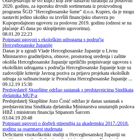
Obavještavaju se svi kupci koji žele nastaviti suradnju za poslovnu
2020. godinu, za isporuku drvnih sortimenata iz proizvodnog
programa ŠGD "Hercegbosanske šume" d.o.o. Kupres, da je mogu
nastaviti jedino ukoliko su izvršili financijsku obavezu po
Kupoprodajnom ugovoru za poslovnu 2019. godinu (odnosi se na
plaćanje 45 dana po sklopljenim ugovorima).
08.01.20 22:23
Potpisani ugovori s ekološkim udrugama s područja
Hercegbosanske županije
Danas je u zgradi Vlade Hercegbosanske županije u Livnu
Ministarstvo graditeljstva, obnove, prostornog uređenja i zaštite
okoliša Hercegbosanske županije upriličilo potpisivanje ugovora s
ekološkim udrugama s područja Hercegbosanske županije koje su
zadovoljile kriterije Javnog poziva za prijavu projekata ekoloških
udruga za sufinanciranje iz Proračuna Hercegbosanske županije ...
09.12.19 15:30
Predsjedatelj Skupštine održao sastanak s predstavnicima Sindikata
djelatnika MUP-a
Predsjedatelj Skupštine Jozo Ćosić održao je danas sastanak s
predstavnicima Sindikata djelatnika Ministarstva unutarnjih poslova
HBŽ i ministrom financija Stipanom Šarcem
03.04.19 20:48
Potpisani ugovori o dodjeli stipendija za akademsku 2017./2018.
godinu sa osamnaest studenata
Deficitarni visokoškolski studiji u Hercegbosanskoj županiji su