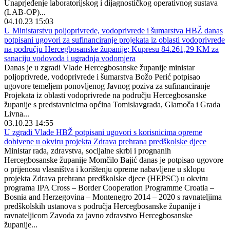
Unaprjeđenje laboratorijskog i dijagnostičkog operativnog sustava
(LAB-OP)...
04.10.23 15:03
U Ministarstvu poljoprivrede, vodoprivrede i šumarstva HBŽ danas
potpisani ugovori za sufinanciranje projekata iz oblasti vodoprivrede
na području Hercegbosanske županije; Kupresu 84.261,29 KM za
sanaciju vodovoda i ugradnja vodomjera
Danas je u zgradi Vlade Hercegbosanske županije ministar
poljoprivrede, vodoprivrede i šumarstva Božo Perić potpisao
ugovore temeljem ponovljenog Javnog poziva za sufinanciranje
Projekata iz oblasti vodoprivrede na području Hercegbosanske
županije s predstavnicima općina Tomislavgrada, Glamoča i Grada
Livna...
03.10.23 14:55
U zgradi Vlade HBŽ potpisani ugovori s korisnicima opreme
dobivene u okviru projekta Zdrava prehrana predškolske djece
Ministar rada, zdravstva, socijalne skrbi i prognanih
Hercegbosanske županije Momčilo Bajić danas je potpisao ugovore
o prijenosu vlasništva i korištenju opreme nabavljene u sklopu
projekta Zdrava prehrana predškolske djece (HEPSC) u okviru
programa IPA Cross – Border Cooperation Programme Croatia –
Bosnia and Herzegovina – Montenegro 2014 – 2020 s ravnateljima
predškolskih ustanova s područja Hercegbosanske županije i
ravnateljicom Zavoda za javno zdravstvo Hercegbosanske
županije...