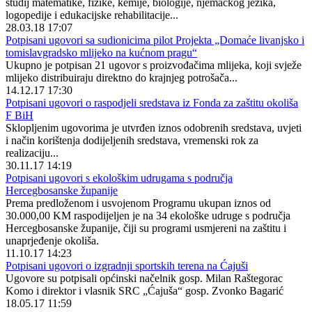
studij matematike, fizike, kemije, biologije, njemačkog jezika,
logopedije i edukacijske rehabilitacije...
28.03.18 17:07
Potpisani ugovori sa sudionicima pilot Projekta „Domaće livanjsko i
tomislavgradsko mlijeko na kućnom pragu“
Ukupno je potpisan 21 ugovor s proizvođačima mlijeka, koji svježe
mlijeko distribuiraju direktno do krajnjeg potrošača...
14.12.17 17:30
Potpisani ugovori o raspodjeli sredstava iz Fonda za zaštitu okoliša
F BiH
Sklopljenim ugovorima je utvrđen iznos odobrenih sredstava, uvjeti
i način korištenja dodijeljenih sredstava, vremenski rok za
realizaciju...
30.11.17 14:19
Potpisani ugovori s ekološkim udrugama s područja
Hercegbosanske županije
Prema predloženom i usvojenom Programu ukupan iznos od
30.000,00 KM raspodijeljen je na 34 ekološke udruge s područja
Hercegbosanske županije, čiji su programi usmjereni na zaštitu i
unaprjeđenje okoliša.
11.10.17 14:23
Potpisani ugovori o izgradnji sportskih terena na Ćajuši
Ugovore su potpisali općinski načelnik gosp. Milan Raštegorac
Komo i direktor i vlasnik SRC „Ćajuša“ gosp. Zvonko Bagarić
18.05.17 11:59