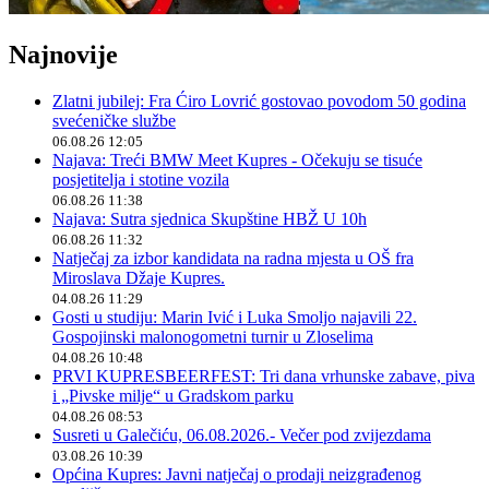
Najnovije
Zlatni jubilej: Fra Ćiro Lovrić gostovao povodom 50 godina
svećeničke službe
06.08.26 12:05
Najava: Treći BMW Meet Kupres - Očekuju se tisuće
posjetitelja i stotine vozila
06.08.26 11:38
Najava: Sutra sjednica Skupštine HBŽ U 10h
06.08.26 11:32
Natječaj za izbor kandidata na radna mjesta u OŠ fra
Miroslava Džaje Kupres.
04.08.26 11:29
Gosti u studiju: Marin Ivić i Luka Smoljo najavili 22.
Gospojinski malonogometni turnir u Zloselima
04.08.26 10:48
PRVI KUPRESBEERFEST: Tri dana vrhunske zabave, piva
i „Pivske milje“ u Gradskom parku
04.08.26 08:53
Susreti u Galečiću, 06.08.2026.- Večer pod zvijezdama
03.08.26 10:39
Općina Kupres: Javni natječaj o prodaji neizgrađenog