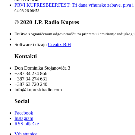
PRVI KUPRESBEERFEST: Tri dana vrhunske zabave, piva i „
04.08.26 08:53
© 2020 J.P. Radio Kupres
Društvo s ograničenom odgovornošću za pripremu i emitiranje radijskog i 
Software i dizajn
Creatix BiH
Kontakti
Don Dominika Stojanovića 3
+387 34 274 866
+387 34 274 631
+387 63 720 240
info@kupreskiradio.com
Social
Facebook
Instagram
RSS bilješke
Vrh stranice