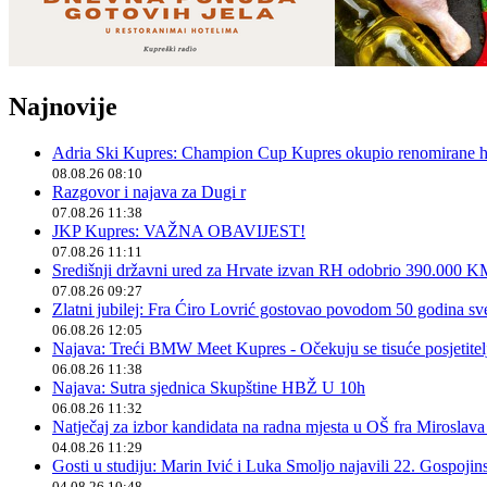
Najnovije
Adria Ski Kupres: Champion Cup Kupres okupio renomirane hr
08.08.26 08:10
Razgovor i najava za Dugi r
07.08.26 11:38
JKP Kupres: VAŽNA OBAVIJEST!
07.08.26 11:11
Središnji državni ured za Hrvate izvan RH odobrio 390.000 
07.08.26 09:27
Zlatni jubilej: Fra Ćiro Lovrić gostovao povodom 50 godina sv
06.08.26 12:05
Najava: Treći BMW Meet Kupres - Očekuju se tisuće posjetitelja
06.08.26 11:38
Najava: Sutra sjednica Skupštine HBŽ U 10h
06.08.26 11:32
Natječaj za izbor kandidata na radna mjesta u OŠ fra Miroslav
04.08.26 11:29
Gosti u studiju: Marin Ivić i Luka Smoljo najavili 22. Gospoji
04.08.26 10:48