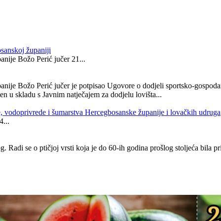
sanskoj županiji
nije Božo Perić jučer 21...
anije Božo Perić jučer je potpisao Ugovore o dodjeli sportsko-gospoda
 u skladu s Javnim natječajem za dodjelu lovišta...
e, vodoprivrede i šumarstva Hercegbosanske županije i lovačkih udruga
...
g. Radi se o ptičjoj vrsti koja je do 60-ih godina prošlog stoljeća bila 