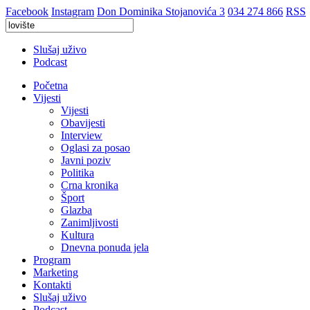
Facebook
Instagram
Don Dominika Stojanovića 3
034 274 866
RSS
Slušaj uživo
Podcast
Početna
Vijesti
Vijesti
Obavijesti
Interview
Oglasi za posao
Javni poziv
Politika
Crna kronika
Šport
Glazba
Zanimljivosti
Kultura
Dnevna ponuda jela
Program
Marketing
Kontakti
Slušaj uživo
Podcast