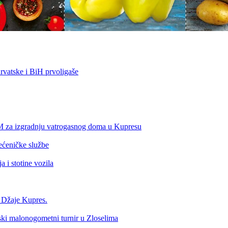
vatske i BiH prvoligaše
KM za izgradnju vatrogasnog doma u Kupresu
ećeničke službe
 i stotine vozila
a Džaje Kupres.
nski malonogometni turnir u Zloselima