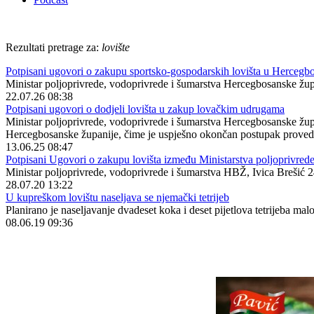
Rezultati pretrage za:
lovište
Potpisani ugovori o zakupu sportsko-gospodarskih lovišta u Hercegbo
Ministar poljoprivrede, vodoprivrede i šumarstva Hercegbosanske župa
22.07.26 08:38
Potpisani ugovori o dodjeli lovišta u zakup lovačkim udrugama
Ministar poljoprivrede, vodoprivrede i šumarstva Hercegbosanske žup
Hercegbosanske županije, čime je uspješno okončan postupak proveden
13.06.25 08:47
Potpisani Ugovori o zakupu lovišta između Ministarstva poljoprivred
Ministar poljoprivrede, vodoprivrede i šumarstva HBŽ, Ivica Brešić 24
28.07.20 13:22
U kupreškom lovištu naseljava se njemački tetrijeb
Planirano je naseljavanje dvadeset koka i deset pijetlova tetrijeba malo
08.06.19 09:36