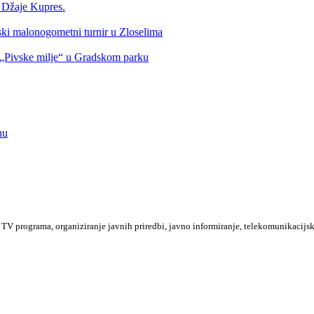
a Džaje Kupres.
nski malonogometni turnir u Zloselima
Pivske milje“ u Gradskom parku
nu
TV programa, organiziranje javnih priredbi, javno informiranje, telekomunikacijsk