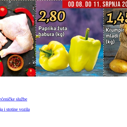
ećeničke službe
 i stotine vozila