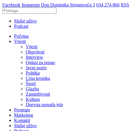
Facebook
Instagram
Don Dominika Stojanovića 3
034 274 866
RSS
Slušaj uživo
Podcast
Početna
Vijesti
Vijesti
Obavijesti
Interview
Oglasi za posao
Javni poziv
Politika
Crna kronika
Šport
Glazba
Zanimljivosti
Kultura
Dnevna ponuda jela
Program
Marketing
Kontakti
Slušaj uživo
Podcast