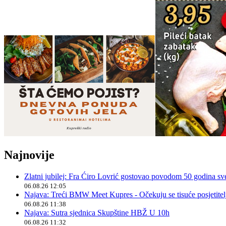
Najnovije
Zlatni jubilej: Fra Ćiro Lovrić gostovao povodom 50 godina sv
06.08.26 12:05
Najava: Treći BMW Meet Kupres - Očekuju se tisuće posjetitelja
06.08.26 11:38
Najava: Sutra sjednica Skupštine HBŽ U 10h
06.08.26 11:32