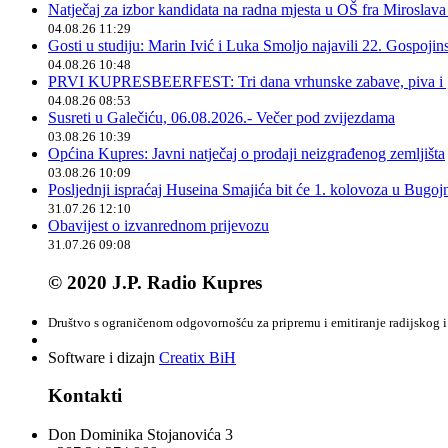
Natječaj za izbor kandidata na radna mjesta u OŠ fra Miroslav
04.08.26 11:29
Gosti u studiju: Marin Ivić i Luka Smoljo najavili 22. Gospoji
04.08.26 10:48
PRVI KUPRESBEERFEST: Tri dana vrhunske zabave, piva i „
04.08.26 08:53
Susreti u Galečiću, 06.08.2026.- Večer pod zvijezdama
03.08.26 10:39
Općina Kupres: Javni natječaj o prodaji neizgrađenog zemljišta
03.08.26 10:09
Posljednji ispraćaj Huseina Smajića bit će 1. kolovoza u Bugoj
31.07.26 12:10
Obavijest o izvanrednom prijevozu
31.07.26 09:08
© 2020 J.P. Radio Kupres
Društvo s ograničenom odgovornošću za pripremu i emitiranje radijskog i 
Software i dizajn
Creatix BiH
Kontakti
Don Dominika Stojanovića 3