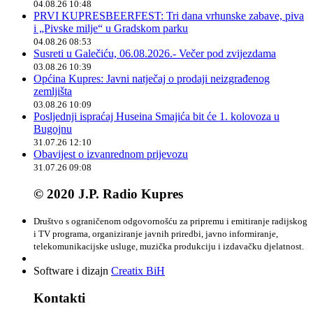
04.08.26 10:48
PRVI KUPRESBEERFEST: Tri dana vrhunske zabave, piva
i „Pivske milje“ u Gradskom parku
04.08.26 08:53
Susreti u Galečiću, 06.08.2026.- Večer pod zvijezdama
03.08.26 10:39
Općina Kupres: Javni natječaj o prodaji neizgrađenog
zemljišta
03.08.26 10:09
Posljednji ispraćaj Huseina Smajića bit će 1. kolovoza u
Bugojnu
31.07.26 12:10
Obavijest o izvanrednom prijevozu
31.07.26 09:08
© 2020 J.P. Radio Kupres
Društvo s ograničenom odgovornošću za pripremu i emitiranje radijskog
i TV programa, organiziranje javnih priredbi, javno informiranje,
telekomunikacijske usluge, muzička produkciju i izdavačku djelatnost.
Software i dizajn
Creatix BiH
Kontakti