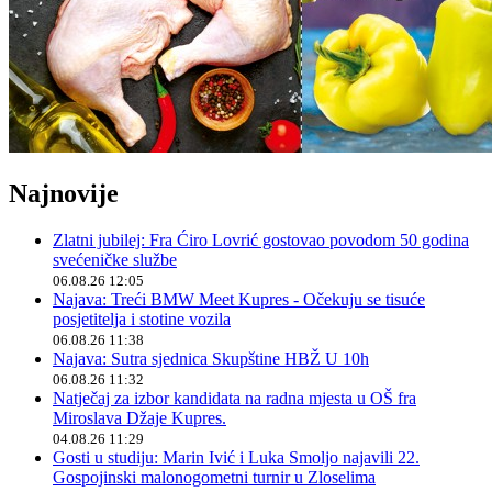
Najnovije
Zlatni jubilej: Fra Ćiro Lovrić gostovao povodom 50 godina
svećeničke službe
06.08.26 12:05
Najava: Treći BMW Meet Kupres - Očekuju se tisuće
posjetitelja i stotine vozila
06.08.26 11:38
Najava: Sutra sjednica Skupštine HBŽ U 10h
06.08.26 11:32
Natječaj za izbor kandidata na radna mjesta u OŠ fra
Miroslava Džaje Kupres.
04.08.26 11:29
Gosti u studiju: Marin Ivić i Luka Smoljo najavili 22.
Gospojinski malonogometni turnir u Zloselima