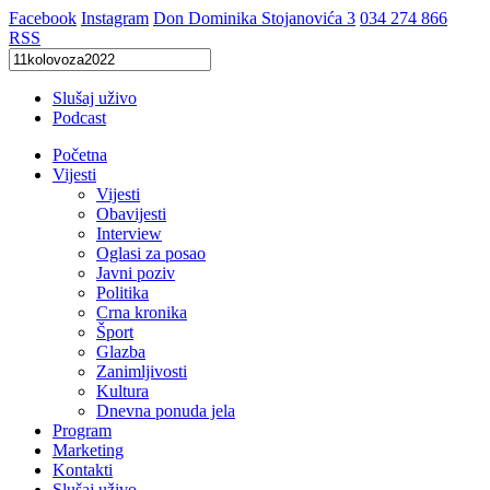
Facebook
Instagram
Don Dominika Stojanovića 3
034 274 866
RSS
Slušaj uživo
Podcast
Početna
Vijesti
Vijesti
Obavijesti
Interview
Oglasi za posao
Javni poziv
Politika
Crna kronika
Šport
Glazba
Zanimljivosti
Kultura
Dnevna ponuda jela
Program
Marketing
Kontakti
Slušaj uživo