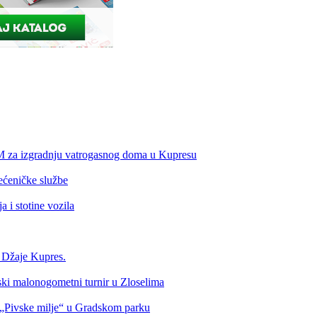
KM za izgradnju vatrogasnog doma u Kupresu
ećeničke službe
 i stotine vozila
a Džaje Kupres.
nski malonogometni turnir u Zloselima
Pivske milje“ u Gradskom parku