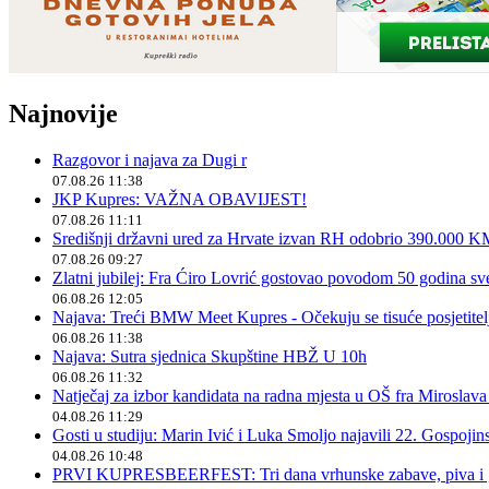
Najnovije
Razgovor i najava za Dugi r
07.08.26 11:38
JKP Kupres: VAŽNA OBAVIJEST!
07.08.26 11:11
Središnji državni ured za Hrvate izvan RH odobrio 390.000 
07.08.26 09:27
Zlatni jubilej: Fra Ćiro Lovrić gostovao povodom 50 godina sv
06.08.26 12:05
Najava: Treći BMW Meet Kupres - Očekuju se tisuće posjetitelja
06.08.26 11:38
Najava: Sutra sjednica Skupštine HBŽ U 10h
06.08.26 11:32
Natječaj za izbor kandidata na radna mjesta u OŠ fra Miroslav
04.08.26 11:29
Gosti u studiju: Marin Ivić i Luka Smoljo najavili 22. Gospoji
04.08.26 10:48
PRVI KUPRESBEERFEST: Tri dana vrhunske zabave, piva i „