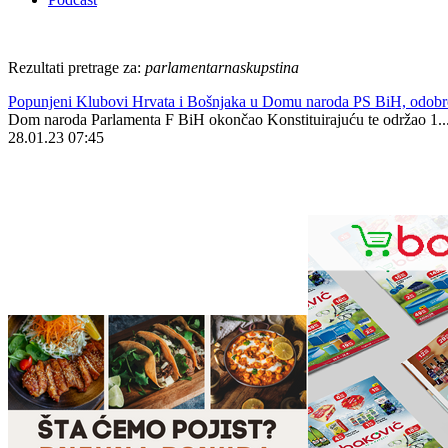
Rezultati pretrage za:
parlamentarnaskupstina
Popunjeni Klubovi Hrvata i Bošnjaka u Domu naroda PS BiH, odobr
Dom naroda Parlamenta F BiH okončao Konstituirajuću te održao 1..
28.01.23 07:45