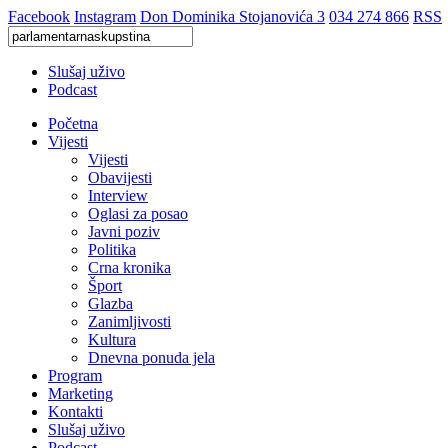
Facebook
Instagram
Don Dominika Stojanovića 3
034 274 866
RSS
Slušaj uživo
Podcast
Početna
Vijesti
Vijesti
Obavijesti
Interview
Oglasi za posao
Javni poziv
Politika
Crna kronika
Šport
Glazba
Zanimljivosti
Kultura
Dnevna ponuda jela
Program
Marketing
Kontakti
Slušaj uživo
Podcast