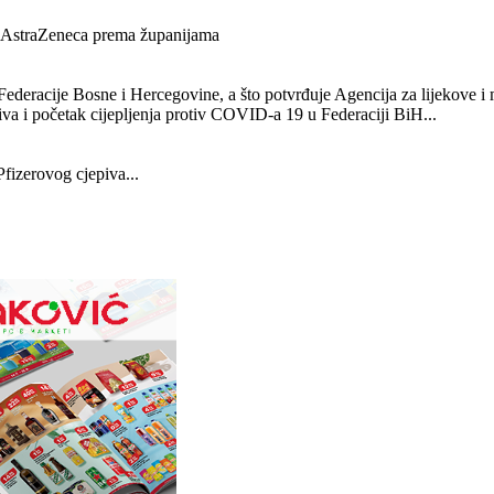
r i AstraZeneca prema županijama
deracije Bosne i Hercegovine, a što potvrđuje Agencija za lijekove i
iva i početak cijepljenja protiv COVID-a 19 u Federaciji BiH...
fizerovog cjepiva...