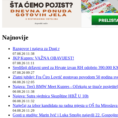
Najnovije
Razgovor i najava za Dugi r
07.08.26 11:38
JKP Kupres: VAŽNA OBAVIJEST!
07.08.26 11:11
Središnji državni ured za Hrvate izvan RH odobrio 390.000 
07.08.26 09:27
Zlatni jubilej: Fra Ćiro Lovrić gostovao povodom 50 godina sv
06.08.26 12:05
Najava: Treći BMW Meet Kupres - Očekuju se tisuće posjetitelja
06.08.26 11:38
Najava: Sutra sjednica Skupštine HBŽ U 10h
06.08.26 11:32
Natječaj za izbor kandidata na radna mjesta u OŠ fra Miroslav
04.08.26 11:29
Gosti u studiju: Marin Ivić i Luka Smoljo najavili 22. Gospoji