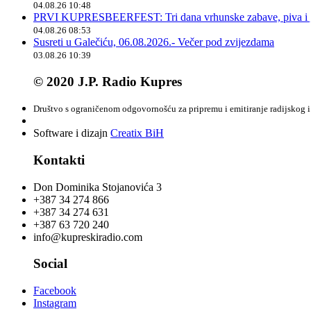
04.08.26 10:48
PRVI KUPRESBEERFEST: Tri dana vrhunske zabave, piva i „
04.08.26 08:53
Susreti u Galečiću, 06.08.2026.- Večer pod zvijezdama
03.08.26 10:39
© 2020 J.P. Radio Kupres
Društvo s ograničenom odgovornošću za pripremu i emitiranje radijskog i 
Software i dizajn
Creatix BiH
Kontakti
Don Dominika Stojanovića 3
+387 34 274 866
+387 34 274 631
+387 63 720 240
info@kupreskiradio.com
Social
Facebook
Instagram