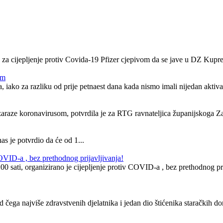
a cijepljenje protiv Covida-19 Pfizer cjepivom da se jave u DZ Kupres 
om
a, iako za razliku od prije petnaest dana kada nismo imali nijedan akti
 zaraze koronavirusom, potvrdila je za RTG ravnateljica županijskoga 
s je potvrdio da će od 1...
OVID-a , bez prethodnog prijavljivanja!
sati, organizirano je cijepljenje protiv COVID-a , bez prethodnog prijav
.
čega najviše zdravstvenih djelatnika i jedan dio štićenika staračkih d