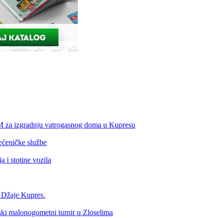
KM za izgradnju vatrogasnog doma u Kupresu
ećeničke službe
 i stotine vozila
a Džaje Kupres.
nski malonogometni turnir u Zloselima