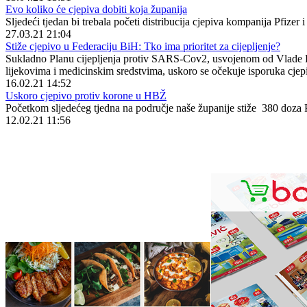
Evo koliko će cjepiva dobiti koja županija
Sljedeći tjedan bi trebala početi distribucija cjepiva kompanija Pfize
27.03.21 21:04
Stiže cjepivo u Federaciju BiH: Tko ima prioritet za cijepljenje?
Sukladno Planu cijepljenja protiv SARS-Cov2, usvojenom od Vlade Fe
lijekovima i medicinskim sredstvima, uskoro se očekuje isporuka cjep
16.02.21 14:52
Uskoro cjepivo protiv korone u HBŽ
Početkom sljedećeg tjedna na područje naše županije stiže 380 doza P
12.02.21 11:56