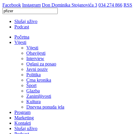
Facebook
Instagram
Don Dominika Stojanovića 3
034 274 866
RSS
Slušaj uživo
Podcast
Početna
Vijesti
Vijesti
Obavijesti
Interview
Oglasi za posao
Javni poziv
Politika
Crna kronika
Šport
Glazba
Zanimljivosti
Kultura
Dnevna ponuda jela
Program
Marketing
Kontakti
Slušaj uživo
Podcast