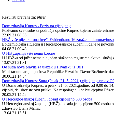
Rezultati pretrage za:
pfizer
Dom zdravlja Kupres - Poziv na cijepljenje
Pozivamo sve osobe sa područja općine Kupres koje su zainteresirane z
22.09.21 08:35
HBŽ više nije “korona free”: Evidentirano 16 zaraženih koronavirus
Epidemiološka situacija u Hercegbosanskoj županiji i dalje je povoljn
04.08.21 00:48
U HB županiji više nema korone
U HBŽ-u od jučer nema niti jedan službeno registriran aktivni slučaj
13.07.21 21:31
Od sutra nova pravila za ulazak u Hrvatsku iz BiH!
Ministar unutarnjih poslova Republike Hrvatske Davor Božinović dana
30.06.21 14:54
Dom zdravlja Kupres: Sutra (Petak, 21. 5. 2021.) cijepljenje protiv C
U Domu zdravlja Kupres, u petak, 21. 5. 2021.godine, od 9:00 do 14:00 
cijepiti, da iskoriste ovu priliku. Na raspolaganju će biti cjepivo Pfizer
20.05.21 14:42
U Hercegbosanskoj županiji dosad cijepljeno 500 osoba
U Hercegbosanskoj županiji (HBŽ) do sada je cijepljeno 500 osoba od 
zdravstvo Diana Mamić
13.04.21 13:51