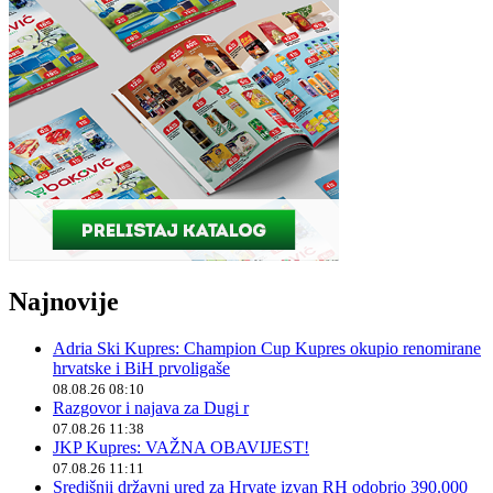
Najnovije
Adria Ski Kupres: Champion Cup Kupres okupio renomirane
hrvatske i BiH prvoligaše
08.08.26 08:10
Razgovor i najava za Dugi r
07.08.26 11:38
JKP Kupres: VAŽNA OBAVIJEST!
07.08.26 11:11
Središnji državni ured za Hrvate izvan RH odobrio 390.000