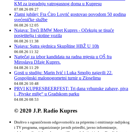
KM za izgradnju vatrogasnog doma u Kupresu
07.08.26 09:27
Zlatni jubilej: Fra Ćiro Lovrić gostovao povodom 50 godina
svećeničke službe
06.08.26 12:05
Najava: Treći BMW Meet Kupres - Očekuju se tisuće
posjetitelja i stotine vozila
06.08.26 11:38
Najava: Sutra sjednica Skupštine HBŽ U 10h
06.08.26 11:32
Natječaj za izbor kandidata na radna mjesta u OŠ fra
Miroslava Džaje Kupres.
04.08.26 11:29
Gosti u studiju: Marin Ivić i Luka Smoljo najavili 22.
Gospojinski malonogometni turnir u Zloselima
04.08.26 10:48
PRVI KUPRESBEERFEST: Tri dana vrhunske zabave, piva
i „Pivske milje“ u Gradskom parku
04.08.26 08:53
© 2020 J.P. Radio Kupres
Društvo s ograničenom odgovornošću za pripremu i emitiranje radijskog
i TV programa, organiziranje javnih priredbi, javno informiranje,