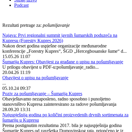
Podcast
Rezultati pretrage za:
pošumljavanje
Najava: Prvi regionalni summit javnih šumarskih poduzeća na
Kupresu (Forestry Kupres 2026)
Nakon deset godina uspješne organizacije međunarodne
konferencije „Forestry Kupres“, ŠGD „Hercegbosanske šume“ d...
15.05.26 11:07
Šumarija Kupres: Obavijest za građane o upisu na pošumljavanje
U prilogu obavijest u PDF-u:pošumljavanje_radio...
20.04.26 11:19
Obavijest o upisu na pošumljavanje
...
05.10.24 09:37
Poziv za pošumljavanje – Šumarija Kupres
Obavještavamo nezaposleno, radno sposobno i punoljetno
stanovništvo Kupresa zainteresirano za radove pošumljavanja
28.09.20 13:31
Najuspješnija godina po količini proizvedenih drvnih sortimenata za
šumariju u Kupresu
Prema postignutim rezultatima 2017. bila je najuspješnija godina
Šumarije Kupres od završetka Domovinskog rata, priopćeno je iz