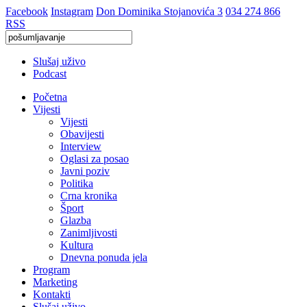
Facebook
Instagram
Don Dominika Stojanovića 3
034 274 866
RSS
Slušaj uživo
Podcast
Početna
Vijesti
Vijesti
Obavijesti
Interview
Oglasi za posao
Javni poziv
Politika
Crna kronika
Šport
Glazba
Zanimljivosti
Kultura
Dnevna ponuda jela
Program
Marketing
Kontakti
Slušaj uživo