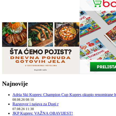
Najnovije
Adria Ski Kupres: Champion Cup Kupres okupio renomirane hr
08.08.26 08:10
Razgovor i najava za Dugi r
07.08.26 11:38
JKP Kupres: VAŽNA OBAVIJEST!