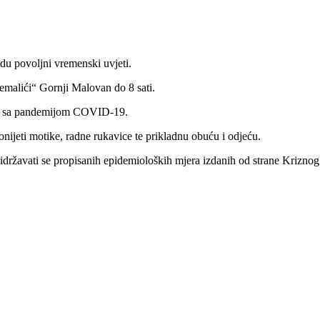
du povoljni vremenski uvjeti.
Ćemalići“ Gornji Malovan do 8 sati.
cije sa pandemijom COVID-19.
eti motike, radne rukavice te prikladnu obuću i odjeću.
ržavati se propisanih epidemioloških mjera izdanih od strane Kriznog