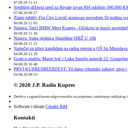
07.08.26 11:11
Središnji državni ured za Hrvate izvan RH odobrio 390.000 
07.08.26 09:27
Zlatni jubilej: Fra Ćiro Lovrić gostovao povodom 50 godina sv
06.08.26 12:05
Najava: Treći BMW Meet Kupres - Očekuju se tisuće posjetitelja
06.08.26 11:38
Najava: Sutra sjednica Skupštine HBŽ U 10h
06.08.26 11:32
Natječaj za izbor kandidata na radna mjesta u OŠ fra Miroslav
04.08.26 11:29
Gosti u studiju: Marin Ivić i Luka Smoljo najavili 22. Gospoji
04.08.26 10:48
PRVI KUPRESBEERFEST: Tri dana vrhunske zabave, piva i „
04.08.26 08:53
© 2020 J.P. Radio Kupres
Društvo s ograničenom odgovornošću za pripremu i emitiranje radijskog i 
Software i dizajn
Creatix BiH
Kontakti