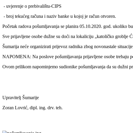
- uvjerenje o prebivalištu-CIPS
- broj tekućeg računa i naziv banke u kojoj je račun otvoren.
Početak radova pošumljavanja se planira 05.10.2020. god. ukoliko bu
Sve prijavljene osobe dužne su doći na lokaliciju „katoličko groblje 
Šumarija neće organizirati prijevoz radnika zbog novonastale situa
NAPOMENA: Na poslove pošumljavanja prijavljene osobe trebaju ponij
Ovom prilikom napominjemo sudionike pošumljavanja da su dužni prid
Upravitelj Šumarije
Zoran Lovrić, dipl. ing. drv. teh.