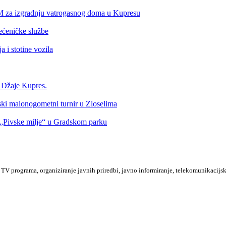
KM za izgradnju vatrogasnog doma u Kupresu
ećeničke službe
 i stotine vozila
a Džaje Kupres.
nski malonogometni turnir u Zloselima
Pivske milje“ u Gradskom parku
TV programa, organiziranje javnih priredbi, javno informiranje, telekomunikacijsk