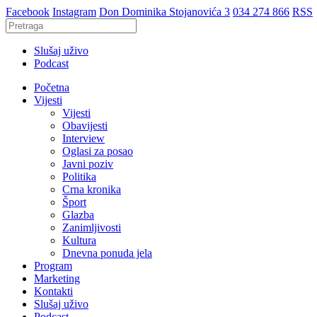
Facebook
Instagram
Don Dominika Stojanovića 3
034 274 866
RSS
Slušaj uživo
Podcast
Početna
Vijesti
Vijesti
Obavijesti
Interview
Oglasi za posao
Javni poziv
Politika
Crna kronika
Šport
Glazba
Zanimljivosti
Kultura
Dnevna ponuda jela
Program
Marketing
Kontakti
Slušaj uživo
Podcast