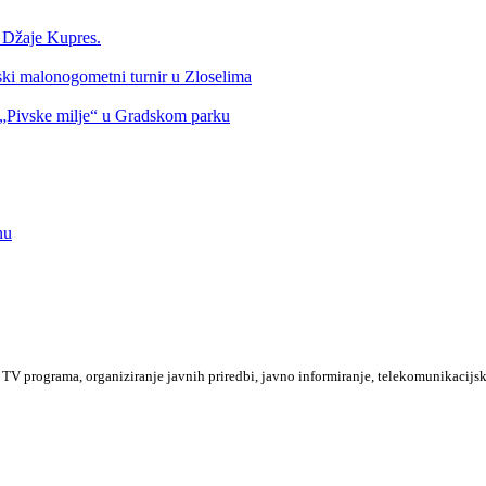
a Džaje Kupres.
nski malonogometni turnir u Zloselima
Pivske milje“ u Gradskom parku
nu
TV programa, organiziranje javnih priredbi, javno informiranje, telekomunikacijsk