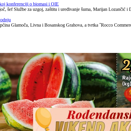
oj konferenciji o biomasi i OIE
joč, šef Službe za uzgoj, zaštitu i uređivanje šuma, Marijan Lozančić i
vodnju
 općina Glamoča, Livna i Bosanskog Grahova, a tvrtka ˝Rocco Commerc