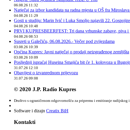
06.08.26 11:32
Natječaj za izbor kandidata na radna mjesta u OŠ fra Miroslav
04.08.26 11:29
Gosti u studiju: Marin Ivić i Luka Smoljo najavili 22. Gospoji
04.08.26 10:48
PRVI KUPRESBEERFEST: Tri dana vrhunske zabave, piva i „
04.08.26 08:53
Susreti u Galečiću, 06.08.2026.- Večer pod zvijezdama
03.08.26 10:39
Općina Kupres: Javni natječaj o prodaji neizgrađenog zemljišta
03.08.26 10:09
Posljednji ispraćaj Huseina Smajića bit će 1. kolovoza u Bugoj
31.07.26 12:10
Obavijest o izvanrednom prijevozu
31.07.26 09:08
© 2020 J.P. Radio Kupres
Društvo s ograničenom odgovornošću za pripremu i emitiranje radijskog i 
Software i dizajn
Creatix BiH
Kontakti