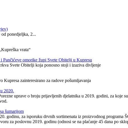
rjev)
od ponedjeljka, 2...
 „Kupreška vrata“
 i Pančićeve omorike župi Svete Obitelji u Kupresu
rkva Svete Obitelji koja ponosno stoji i izaziva divljenje
o Kupresa zainteresirano za radove pošumljavanja
 u 2020.
orezne uprave o broju prijavljenih djelatnika u 2019. godini, za koje su
zvod.
i sa šumarijom
 2020. godinu, za isporuku drvnih sortimenata iz proizvodnog programa
ovoru za poslovnu 2019. godinu (odnosi se na plaćanje 45 dana po skl