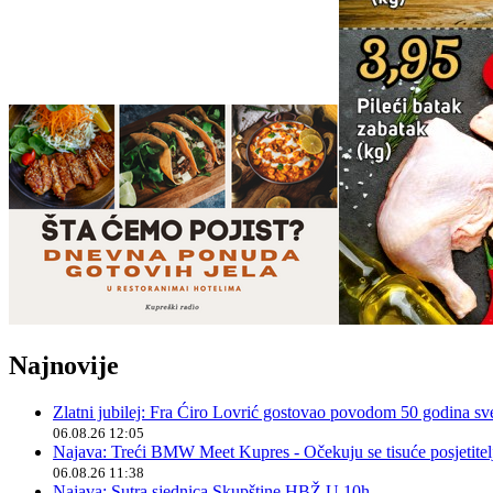
Najnovije
Zlatni jubilej: Fra Ćiro Lovrić gostovao povodom 50 godina sv
06.08.26 12:05
Najava: Treći BMW Meet Kupres - Očekuju se tisuće posjetitelja
06.08.26 11:38
Najava: Sutra sjednica Skupštine HBŽ U 10h