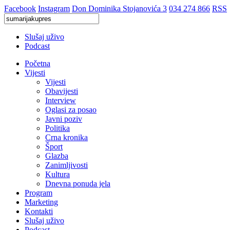
Facebook
Instagram
Don Dominika Stojanovića 3
034 274 866
RSS
Slušaj uživo
Podcast
Početna
Vijesti
Vijesti
Obavijesti
Interview
Oglasi za posao
Javni poziv
Politika
Crna kronika
Šport
Glazba
Zanimljivosti
Kultura
Dnevna ponuda jela
Program
Marketing
Kontakti
Slušaj uživo
Podcast