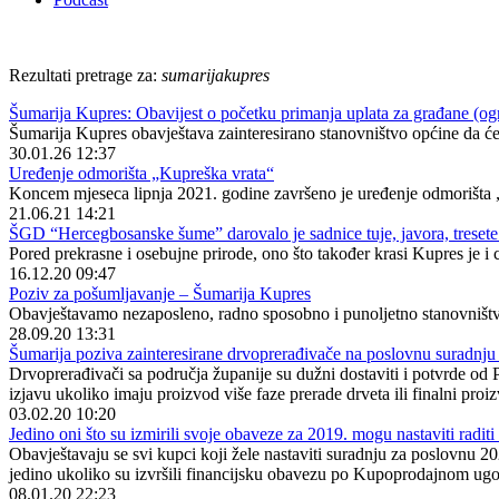
Rezultati pretrage za:
sumarijakupres
Šumarija Kupres: Obavijest o početku primanja uplata za građane (og
Šumarija Kupres obavještava zainteresirano stanovništvo općine da će 
30.01.26 12:37
Uređenje odmorišta „Kupreška vrata“
Koncem mjeseca lipnja 2021. godine završeno je uređenje odmorišta
21.06.21 14:21
ŠGD “Hercegbosanske šume” darovalo je sadnice tuje, javora, tresete
Pored prekrasne i osebujne prirode, ono što također krasi Kupres je i c
16.12.20 09:47
Poziv za pošumljavanje – Šumarija Kupres
Obavještavamo nezaposleno, radno sposobno i punoljetno stanovništv
28.09.20 13:31
Šumarija poziva zainteresirane drvoprerađivače na poslovnu suradnju
Drvoprerađivači sa područja županije su dužni dostaviti i potvrde od P
izjavu ukoliko imaju proizvod više faze prerade drveta ili finalni proi
03.02.20 10:20
Jedino oni što su izmirili svoje obaveze za 2019. mogu nastaviti radit
Obavještavaju se svi kupci koji žele nastaviti suradnju za poslovnu
jedino ukoliko su izvršili financijsku obavezu po Kupoprodajnom ug
08.01.20 22:23