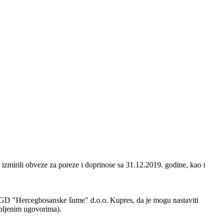
 izmirili obveze za poreze i doprinose sa 31.12.2019. godine, kao i
 ŠGD "Hercegbosanske šume" d.o.o. Kupres, da je mogu nastaviti
opljenim ugovorima).