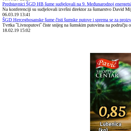
Predstavnici ŠGD HB šume sudjelovali na 9. Međunarodnoj energetsk
Na konferenciji su sudjelovali izvršni direktor za šumarstvo David Mi
06.03.19 13:41
ŠGD Hercegbosanske šume čisti šumske putove i sprema se za proiz
Tvrtka ˝Livnoputovi˝ čiste snijeg na šumskim putovima na području
18.02.19 15:02