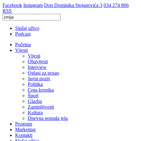
Facebook
Instagram
Don Dominika Stojanovića 3
034 274 866
RSS
Slušaj uživo
Podcast
Početna
Vijesti
Vijesti
Obavijesti
Interview
Oglasi za posao
Javni poziv
Politika
Crna kronika
Šport
Glazba
Zanimljivosti
Kultura
Dnevna ponuda jela
Program
Marketing
Kontakti
Slušaj uživo