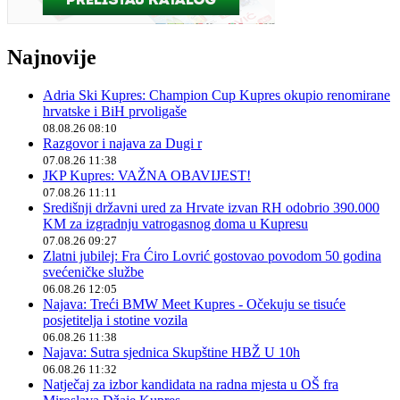
Najnovije
Adria Ski Kupres: Champion Cup Kupres okupio renomirane
hrvatske i BiH prvoligaše
08.08.26 08:10
Razgovor i najava za Dugi r
07.08.26 11:38
JKP Kupres: VAŽNA OBAVIJEST!
07.08.26 11:11
Središnji državni ured za Hrvate izvan RH odobrio 390.000
KM za izgradnju vatrogasnog doma u Kupresu
07.08.26 09:27
Zlatni jubilej: Fra Ćiro Lovrić gostovao povodom 50 godina
svećeničke službe
06.08.26 12:05
Najava: Treći BMW Meet Kupres - Očekuju se tisuće
posjetitelja i stotine vozila
06.08.26 11:38
Najava: Sutra sjednica Skupštine HBŽ U 10h
06.08.26 11:32
Natječaj za izbor kandidata na radna mjesta u OŠ fra