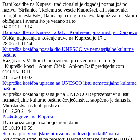
Dani kosidbe na Kupresu tradicionalni je događaj poznat još po
nazivu “Strljanica”, kojemu se vesele Kuprešaci, ali i stanovnici
mnogih mjesta BiH, Dalmacije i drugih krajeva koji uživaju u starim
običajima i svemu što je vezano za to
04.07.21 23:14
Dani kosidbe na Kupresu 2021. - Konferencija za medije u Sarajevu
Običaj natjecanja u košenje trave na Kupresu je 17...
28.06.21 11:54
Kupreška kosidba postala dio UNESCO-ve nematerijalne kulturne
baštine
Razgovor s Matkom Ćurkovićem, predsjednikom Udruge
"Kupreški kosci", Antom Čičak i Ankom Raič predsjednicom
CIOFF-a BiH
21.12.20 13:03
Kupreška kosidba upisana na UNESCO listu nematerijalne kulturne
baštine
Kupreška kosidba upisana je na UNESCO Reprezentativnu listu
nematerijalne kulturne baštine čovječanstva, saopćeno je danas iz
Ministarstva civlinih poslova
16.12.20 21:44
Poskok grize i na Kupresu
Dva ugriza zmije u samo jednom danu
15.10.19 10:59
Seruma protiv zmijskog otrova ima u dovoljnim količinama
Svi domovi zdravlja na prostoru Hercegbosanske županije (HBŽ)