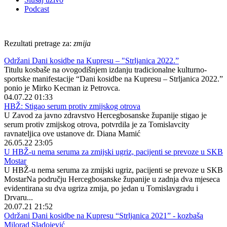
Podcast
Rezultati pretrage za:
zmija
Održani Dani kosidbe na Kupresu – "Strljanica 2022.”
Titulu kosbaše na ovogodišnjem izdanju tradicionalne kulturno-
sportske manifestacije “Dani kosidbe na Kupresu – Strljanica 2022.”
ponio je Mirko Kecman iz Petrovca.
04.07.22 01:33
HBŽ: Stigao serum protiv zmijskog otrova
U Zavod za javno zdravstvo Hercegbosanske županije stigao je
serum protiv zmijskog otrova, potvrdila je za Tomislavcity
ravnateljica ove ustanove dr. Diana Mamić
26.05.22 23:05
U HBŽ-u nema seruma za zmijski ugriz, pacijenti se prevoze u SKB
Mostar
U HBŽ-u nema seruma za zmijski ugriz, pacijenti se prevoze u SKB
MostarNa području Hercegbosanske županije u zadnja dva mjeseca
evidentirana su dva ugriza zmija, po jedan u Tomislavgradu i
Drvaru...
20.07.21 21:52
Održani Dani kosidbe na Kupresu “Strljanica 2021” - kozbaša
Milorad Sladojević