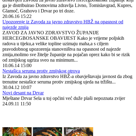
ga je distribuirao Domovima zdravlja Livno, Tomislavgrad, Kupres,
Glamoč, Grahovo i Drvar po tri doze.
20.06.16 15:22
Upozorenje iz Zavoda za javno zdravstvo HBŽ na opasnost od
najezde zmija
ZAVOD ZA JAVNO ZDRAVSTVO ŽUPANIJE
HERCEGBOSANSKE OBAVIJEST Kako je vrijeme poljskih
radova u tijeku,a velike topline uzimaju maha,a s ciljem
pravodobnog upozorenja stanovništva na opasnost od najezde
zmija,molimo sve žitelje županije na pojačan oprez kako bi se rizik
od zmijskog ugriza sveo na minimum...
10.06.14 15:00
Nestašica seruma protiv zmijskog otrova
Iz Zavoda za javno zdravstvo HBŽ-a obavještavaju javnost da zbog
trenutne nestašice seruma protiv zmijskog ujeda na tržištu...
30.04.12 10:07
Novi desant na Drvar
Mještane Drvar Sela u toj općini već duže plaši nepoznata zvijer
24.09.11 11:50