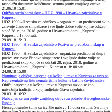
raspolažu dostatnim količinama seruma protiv zmijskog otrova
21.06.19 15:01
Održan predizborni skup - HDZ 1990 – Hrvatsko zajedništvo u
Kupresu
HDZ 1990 –Hrvatsko zajedništvo – organizirali su predizborni skup
za svoje članove simpatizere i sve ljude dobre volje koji se održao
sinoć 28. rujna. 2018. godine u Hrvatskom domu „Kupres“ u
Kupresu u 18: 00 sati.
29.09.18 15:13
HDZ 1990 – Hrvatsko zajedništvo-Poziva na predizborni skup u
Kupresu
HDZ 1990 – Hrvatsko zajedništvo - organizira predizborni skup i
poziva sve svoje članove simpatizere i sve ljude dobre volje na
predizborni skup koji će se održati 28. rujna. 2018. godine u
Hrvatskom domu „Kupres“ u Kupresu u 18: 00 sati.
24.09.18 15:00
Nominacija običaja natjecanja u košenju trave u Kupresu za upis na
Reprezentativnu listu nematerijalne kulturne baštine čovječanstva
Običaj natjecanja u košenju trave u Kupresu razvio se kao
najvažnija tradicija u kojoj sudjeluje čitava zajednica...
28.03.18 16:32
Nabavljen serum protiv zmijskog otrova za potrebe Hercegbosanske
županije
Hercegbosanske šume su izvršile nabavu 15 doza seruma. Serum je
dostavljen Zavodu za javno zdravstvo Hercegbosanske županije koji