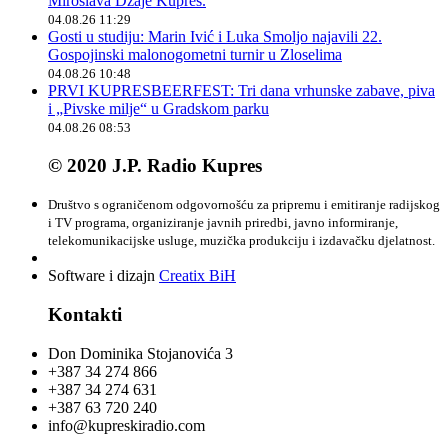
Miroslava Džaje Kupres.
04.08.26 11:29
Gosti u studiju: Marin Ivić i Luka Smoljo najavili 22.
Gospojinski malonogometni turnir u Zloselima
04.08.26 10:48
PRVI KUPRESBEERFEST: Tri dana vrhunske zabave, piva
i „Pivske milje“ u Gradskom parku
04.08.26 08:53
© 2020 J.P. Radio Kupres
Društvo s ograničenom odgovornošću za pripremu i emitiranje radijskog
i TV programa, organiziranje javnih priredbi, javno informiranje,
telekomunikacijske usluge, muzička produkciju i izdavačku djelatnost.
Software i dizajn
Creatix BiH
Kontakti
Don Dominika Stojanovića 3
+387 34 274 866
+387 34 274 631
+387 63 720 240
info@kupreskiradio.com