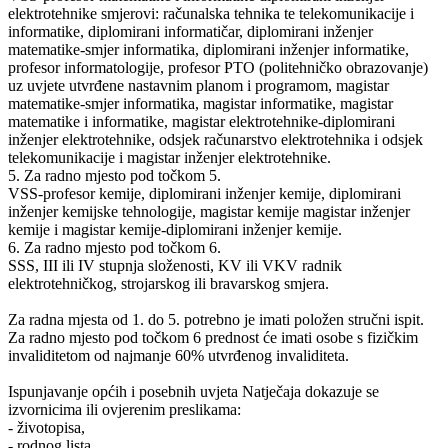
elektrotehnike smjerovi: računalska tehnika te telekomunikacije i
informatike, diplomirani informatičar, diplomirani inženjer
matematike-smjer informatika, diplomirani inženjer informatike,
profesor informatologije, profesor PTO (politehničko obrazovanje)
uz uvjete utvrđene nastavnim planom i programom, magistar
matematike-smjer informatika, magistar informatike, magistar
matematike i informatike, magistar elektrotehnike-diplomirani
inženjer elektrotehnike, odsjek računarstvo elektrotehnika i odsjek
telekomunikacije i magistar inženjer elektrotehnike.
5. Za radno mjesto pod točkom 5.
VSS-profesor kemije, diplomirani inženjer kemije, diplomirani
inženjer kemijske tehnologije, magistar kemije magistar inženjer
kemije i magistar kemije-diplomirani inženjer kemije.
6. Za radno mjesto pod točkom 6.
SSS, III ili IV stupnja složenosti, KV ili VKV radnik
elektrotehničkog, strojarskog ili bravarskog smjera.
Za radna mjesta od 1. do 5. potrebno je imati položen stručni ispit.
Za radno mjesto pod točkom 6 prednost će imati osobe s fizičkim
invaliditetom od najmanje 60% utvrđenog invaliditeta.
Ispunjavanje općih i posebnih uvjeta Natječaja dokazuje se
izvornicima ili ovjerenim preslikama:
- životopisa,
- rodnog lista,