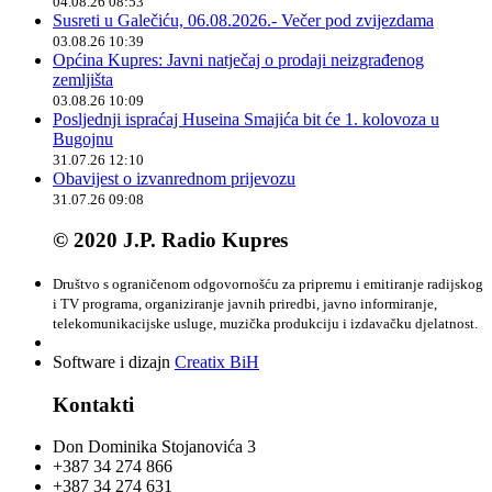
04.08.26 08:53
Susreti u Galečiću, 06.08.2026.- Večer pod zvijezdama
03.08.26 10:39
Općina Kupres: Javni natječaj o prodaji neizgrađenog
zemljišta
03.08.26 10:09
Posljednji ispraćaj Huseina Smajića bit će 1. kolovoza u
Bugojnu
31.07.26 12:10
Obavijest o izvanrednom prijevozu
31.07.26 09:08
© 2020 J.P. Radio Kupres
Društvo s ograničenom odgovornošću za pripremu i emitiranje radijskog
i TV programa, organiziranje javnih priredbi, javno informiranje,
telekomunikacijske usluge, muzička produkciju i izdavačku djelatnost.
Software i dizajn
Creatix BiH
Kontakti
Don Dominika Stojanovića 3
+387 34 274 866
+387 34 274 631