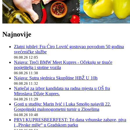
Najnovije
Zlatni jubilej: Fra Ćiro Lovrić gostovao povodom 50 godina
svećeničke službe
06.08.26 12:05
Najava: Treći BMW Meet Kupres - Očekuju se tisuće
posjetitelja i stotine vozila
06.08.26 11:38
Najava: Sutra sjednica Skupštine HBŽ U 10h
06.08.26 11:32
Natječaj za izbor kandidata na radna mjesta u OŠ fra
Miroslava Džaje Kupres.
04.08.26 11:29
Gosti u studiju: Marin Ivić i Luka Smoljo najavili 22.
Gospojinski malonogometni turnir u Zloselima
04.08.26 10:48
PRVI KUPRESBEERFEST: Tri dana vrhunske zabave, piva
i „Pivske milje“ u Gradskom parku