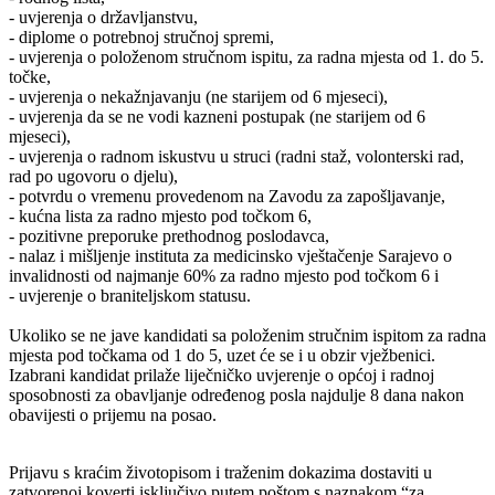
- uvjerenja o državljanstvu,
- diplome o potrebnoj stručnoj spremi,
- uvjerenja o položenom stručnom ispitu, za radna mjesta od 1. do 5.
točke,
- uvjerenja o nekažnjavanju (ne starijem od 6 mjeseci),
- uvjerenja da se ne vodi kazneni postupak (ne starijem od 6
mjeseci),
- uvjerenja o radnom iskustvu u struci (radni staž, volonterski rad,
rad po ugovoru o djelu),
- potvrdu o vremenu provedenom na Zavodu za zapošljavanje,
- kućna lista za radno mjesto pod točkom 6,
- pozitivne preporuke prethodnog poslodavca,
- nalaz i mišljenje instituta za medicinsko vještačenje Sarajevo o
invalidnosti od najmanje 60% za radno mjesto pod točkom 6 i
- uvjerenje o braniteljskom statusu.
Ukoliko se ne jave kandidati sa položenim stručnim ispitom za radna
mjesta pod točkama od 1 do 5, uzet će se i u obzir vježbenici.
Izabrani kandidat prilaže liječničko uvjerenje o općoj i radnoj
sposobnosti za obavljanje određenog posla najdulje 8 dana nakon
obavijesti o prijemu na posao.
Prijavu s kraćim životopisom i traženim dokazima dostaviti u
zatvorenoj koverti isključivo putem poštom s naznakom “za