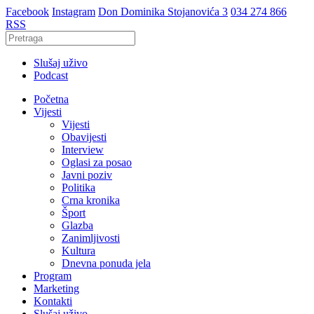
Facebook
Instagram
Don Dominika Stojanovića 3
034 274 866
RSS
Slušaj uživo
Podcast
Početna
Vijesti
Vijesti
Obavijesti
Interview
Oglasi za posao
Javni poziv
Politika
Crna kronika
Šport
Glazba
Zanimljivosti
Kultura
Dnevna ponuda jela
Program
Marketing
Kontakti
Slušaj uživo