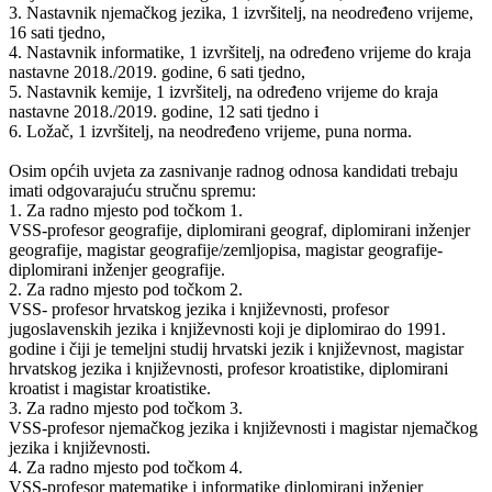
3. Nastavnik njemačkog jezika, 1 izvršitelj, na neodređeno vrijeme,
16 sati tjedno,
4. Nastavnik informatike, 1 izvršitelj, na određeno vrijeme do kraja
nastavne 2018./2019. godine, 6 sati tjedno,
5. Nastavnik kemije, 1 izvršitelj, na određeno vrijeme do kraja
nastavne 2018./2019. godine, 12 sati tjedno i
6. Ložač, 1 izvršitelj, na neodređeno vrijeme, puna norma.
Osim općih uvjeta za zasnivanje radnog odnosa kandidati trebaju
imati odgovarajuću stručnu spremu:
1. Za radno mjesto pod točkom 1.
VSS-profesor geografije, diplomirani geograf, diplomirani inženjer
geografije, magistar geografije/zemljopisa, magistar geografije-
diplomirani inženjer geografije.
2. Za radno mjesto pod točkom 2.
VSS- profesor hrvatskog jezika i književnosti, profesor
jugoslavenskih jezika i književnosti koji je diplomirao do 1991.
godine i čiji je temeljni studij hrvatski jezik i književnost, magistar
hrvatskog jezika i književnosti, profesor kroatistike, diplomirani
kroatist i magistar kroatistike.
3. Za radno mjesto pod točkom 3.
VSS-profesor njemačkog jezika i književnosti i magistar njemačkog
jezika i književnosti.
4. Za radno mjesto pod točkom 4.
VSS-profesor matematike i informatike diplomirani inženjer