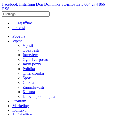
Facebook
Instagram
Don Dominika Stojanovića 3
034 274 866
RSS
Slušaj uživo
Podcast
Početna
Vijesti
Vijesti
Obavijesti
Interview
Oglasi za posao
Javni poziv
Politika
Crna kronika
Šport
Glazba
Zanimljivosti
Kultura
Dnevna ponuda jela
Program
Marketing
Kontakti
Slušaj uživo