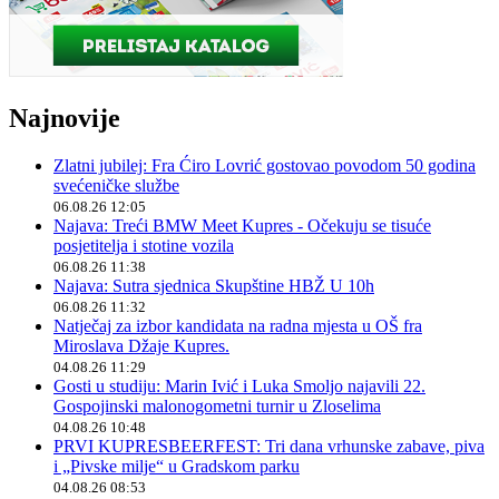
Najnovije
Zlatni jubilej: Fra Ćiro Lovrić gostovao povodom 50 godina
svećeničke službe
06.08.26 12:05
Najava: Treći BMW Meet Kupres - Očekuju se tisuće
posjetitelja i stotine vozila
06.08.26 11:38
Najava: Sutra sjednica Skupštine HBŽ U 10h
06.08.26 11:32
Natječaj za izbor kandidata na radna mjesta u OŠ fra
Miroslava Džaje Kupres.
04.08.26 11:29
Gosti u studiju: Marin Ivić i Luka Smoljo najavili 22.
Gospojinski malonogometni turnir u Zloselima
04.08.26 10:48
PRVI KUPRESBEERFEST: Tri dana vrhunske zabave, piva
i „Pivske milje“ u Gradskom parku
04.08.26 08:53