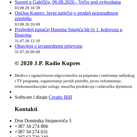
Susreti u Galečiću, 06.08.2026.- Večer pod zvijezdama
03.08.26 10:39
Općina Kupres: Javni natječaj o prodaji neizgrađenog
zemljišta
03.08.26 10:09
Posljednji ispraćaj Huseina Smajića bit će 1. kolovoza u
Bugojnu
31.07.26 12:10
Obavijest o izvanrednom prijevozu
31.07.26 09:08
© 2020 J.P. Radio Kupres
Društvo s ograničenom odgovornošću za pripremu i emitiranje radijskog
i TV programa, organiziranje javnih priredbi, javno informiranje,
telekomunikacijske usluge, muzička produkciju i izdavačku djelatnost.
Software i dizajn
Creatix BiH
Kontakti
Don Dominika Stojanovića 3
+387 34 274 866
+387 34 274 631