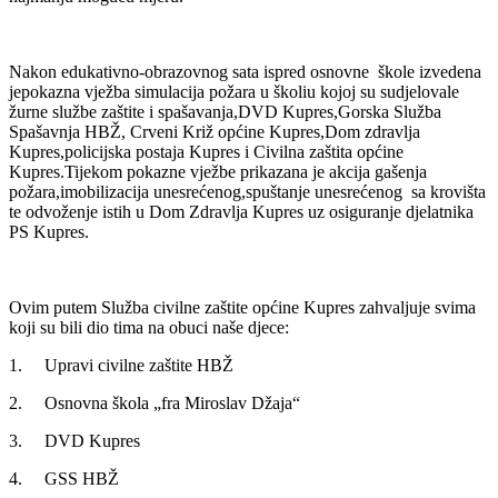
Nakon edukativno-obrazovnog sata ispred osnovne škole izvedena
jepokazna vježba simulacija požara u školiu kojoj su sudjelovale
žurne službe zaštite i spašavanja,DVD Kupres,Gorska Služba
Spašavnja HBŽ, Crveni Križ općine Kupres,Dom zdravlja
Kupres,policijska postaja Kupres i Civilna zaštita općine
Kupres.Tijekom pokazne vježbe prikazana je akcija gašenja
požara,imobilizacija unesrećenog,spuštanje unesrećenog sa krovišta
te odvoženje istih u Dom Zdravlja Kupres uz osiguranje djelatnika
PS Kupres.
Ovim putem Služba civilne zaštite općine Kupres zahvaljuje svima
koji su bili dio tima na obuci naše djece:
1. Upravi civilne zaštite HBŽ
2. Osnovna škola „fra Miroslav Džaja“
3. DVD Kupres
4. GSS HBŽ