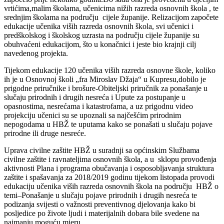
vrtićima,malim školama, učenicima nižih razreda osnovnih škola , te
srednjim školama na području cijele županije. Relizacijom započete
edukacije učenika viših razreda osnovnih škola, svi učenici i
predškolskog i školskog uzrasta na području cijele županije su
obuhvaćeni edukacijom, što u konačnici i jeste bio krajnji cilj
navedenog projekta.
Tijekom edukacije 120 učenika viših razreda osnovne škole, koliko
ih je u Osnovnoj školi „fra Miroslav Džaja“ u Kupresu,dobilo je
prigodne priručnike i brošure-Obiteljski priručnik za ponašanje u
slučaju prirodnih i drugih nesreća i Upute za postupanje u
opasnostima, nesrećama i katastrofama, a uz prigodnu video
projekciju učenici su se upoznali sa najčešćim prirodnim
nepogodama u HBŽ te uputama kako se ponašati u slučaju pojave
prirodne ili druge nesreće.
Uprava civilne zaštite HBŽ u suradnji sa općinskim Službama
civilne zaštite i ravnateljima osnovnih škola, a u sklopu provođenja
aktivnosti Plana i programa obučavanja i osposobljavanja struktura
zaštite i spašavanja za 2018/2019 godinu tijekom listopada provodi
edukaciju učenika viših razreda osnovnih škola na području HBŽ o
temi–Ponašanje u slučaju pojave prirodnih i drugih nesreća te
podizanja svijesti o važnosti preventivnog djelovanja kako bi
posljedice po živote ljudi i materijalnih dobara bile svedene na
najmanju moguću mjeru.