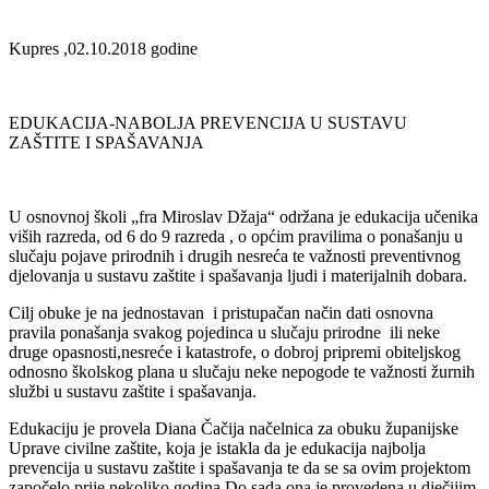
Kupres ,02.10.2018 godine
EDUKACIJA-NABOLJA PREVENCIJA U SUSTAVU
ZAŠTITE I SPAŠAVANJA
U osnovnoj školi „fra Miroslav Džaja“ održana je edukacija učenika
viših razreda, od 6 do 9 razreda , o općim pravilima o ponašanju u
slučaju pojave prirodnih i drugih nesreća te važnosti preventivnog
djelovanja u sustavu zaštite i spašavanja ljudi i materijalnih dobara.
Cilj obuke je na jednostavan i pristupačan način dati osnovna
pravila ponašanja svakog pojedinca u slučaju prirodne ili neke
druge opasnosti,nesreće i katastrofe, o dobroj pripremi obiteljskog
odnosno školskog plana u slučaju neke nepogode te važnosti žurnih
službi u sustavu zaštite i spašavanja.
Edukaciju je provela Diana Čačija načelnica za obuku županijske
Uprave civilne zaštite, koja je istakla da je edukacija najbolja
prevencija u sustavu zaštite i spašavanja te da se sa ovim projektom
započelo prije nekoliko godina.Do sada ona je provedena u dječijim