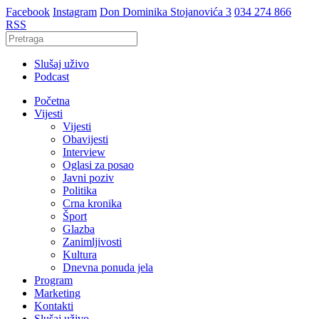
Facebook
Instagram
Don Dominika Stojanovića 3
034 274 866
RSS
Slušaj uživo
Podcast
Početna
Vijesti
Vijesti
Obavijesti
Interview
Oglasi za posao
Javni poziv
Politika
Crna kronika
Šport
Glazba
Zanimljivosti
Kultura
Dnevna ponuda jela
Program
Marketing
Kontakti
Slušaj uživo