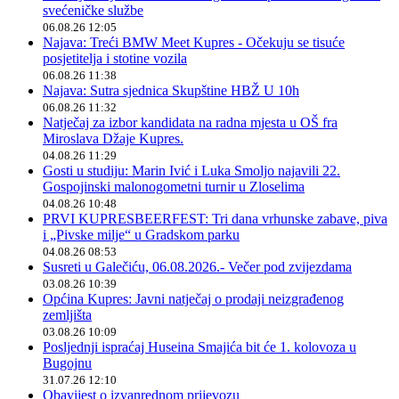
svećeničke službe
06.08.26 12:05
Najava: Treći BMW Meet Kupres - Očekuju se tisuće
posjetitelja i stotine vozila
06.08.26 11:38
Najava: Sutra sjednica Skupštine HBŽ U 10h
06.08.26 11:32
Natječaj za izbor kandidata na radna mjesta u OŠ fra
Miroslava Džaje Kupres.
04.08.26 11:29
Gosti u studiju: Marin Ivić i Luka Smoljo najavili 22.
Gospojinski malonogometni turnir u Zloselima
04.08.26 10:48
PRVI KUPRESBEERFEST: Tri dana vrhunske zabave, piva
i „Pivske milje“ u Gradskom parku
04.08.26 08:53
Susreti u Galečiću, 06.08.2026.- Večer pod zvijezdama
03.08.26 10:39
Općina Kupres: Javni natječaj o prodaji neizgrađenog
zemljišta
03.08.26 10:09
Posljednji ispraćaj Huseina Smajića bit će 1. kolovoza u
Bugojnu
31.07.26 12:10
Obavijest o izvanrednom prijevozu