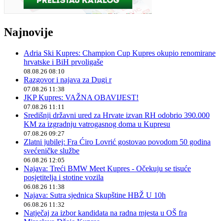
Najnovije
Adria Ski Kupres: Champion Cup Kupres okupio renomirane
hrvatske i BiH prvoligaše
08.08.26 08:10
Razgovor i najava za Dugi r
07.08.26 11:38
JKP Kupres: VAŽNA OBAVIJEST!
07.08.26 11:11
Središnji državni ured za Hrvate izvan RH odobrio 390.000
KM za izgradnju vatrogasnog doma u Kupresu
07.08.26 09:27
Zlatni jubilej: Fra Ćiro Lovrić gostovao povodom 50 godina
svećeničke službe
06.08.26 12:05
Najava: Treći BMW Meet Kupres - Očekuju se tisuće
posjetitelja i stotine vozila
06.08.26 11:38
Najava: Sutra sjednica Skupštine HBŽ U 10h
06.08.26 11:32
Natječaj za izbor kandidata na radna mjesta u OŠ fra