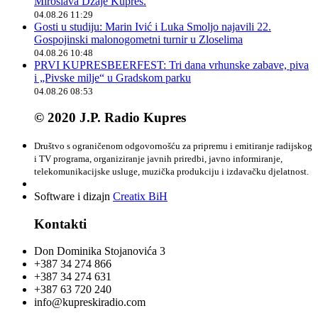
Miroslava Džaje Kupres.
04.08.26 11:29
Gosti u studiju: Marin Ivić i Luka Smoljo najavili 22.
Gospojinski malonogometni turnir u Zloselima
04.08.26 10:48
PRVI KUPRESBEERFEST: Tri dana vrhunske zabave, piva
i „Pivske milje“ u Gradskom parku
04.08.26 08:53
© 2020 J.P. Radio Kupres
Društvo s ograničenom odgovornošću za pripremu i emitiranje radijskog
i TV programa, organiziranje javnih priredbi, javno informiranje,
telekomunikacijske usluge, muzička produkciju i izdavačku djelatnost.
Software i dizajn
Creatix BiH
Kontakti
Don Dominika Stojanovića 3
+387 34 274 866
+387 34 274 631
+387 63 720 240
info@kupreskiradio.com