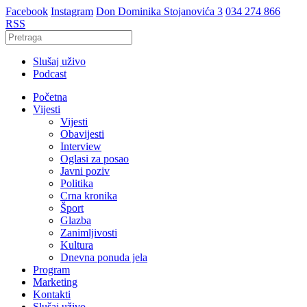
Facebook
Instagram
Don Dominika Stojanovića 3
034 274 866
RSS
Slušaj uživo
Podcast
Početna
Vijesti
Vijesti
Obavijesti
Interview
Oglasi za posao
Javni poziv
Politika
Crna kronika
Šport
Glazba
Zanimljivosti
Kultura
Dnevna ponuda jela
Program
Marketing
Kontakti
Slušaj uživo