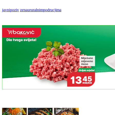
javnipoziv
zenaururalnimpodrucjima