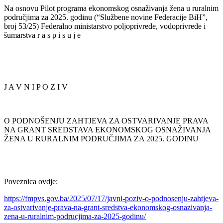
Na osnovu Pilot programa ekonomskog osnaživanja žena u ruralnim
područjima za 2025. godinu (“Službene novine Federacije BiH”,
broj 53/25) Federalno ministarstvo poljoprivrede, vodoprivrede i
šumarstva r a s p i s u j e
J A V N I P O Z I V
O PODNOŠENJU ZAHTJEVA ZA OSTVARIVANJE PRAVA
NA GRANT SREDSTAVA EKONOMSKOG OSNAŽIVANJA
ŽENA U RURALNIM PODRUČJIMA ZA 2025. GODINU
Poveznica ovdje:
https://fmpvs.gov.ba/2025/07/17/javni-poziv-o-podnosenju-zahtjeva-
za-ostvarivanje-prava-na-grant-sredstva-ekonomskog-osnazivanja-
zena-u-ruralnim-podrucjima-za-2025-godinu/