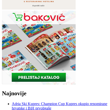
Najnovije
Adria Ski Kupres: Champion Cup Kupres okupio renomirane
hrvatske i BiH prvoligaše