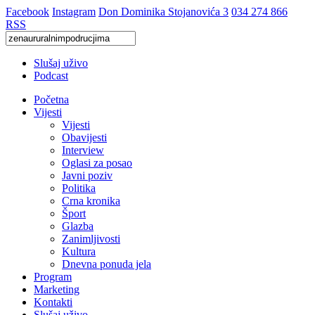
Facebook
Instagram
Don Dominika Stojanovića 3
034 274 866
RSS
Slušaj uživo
Podcast
Početna
Vijesti
Vijesti
Obavijesti
Interview
Oglasi za posao
Javni poziv
Politika
Crna kronika
Šport
Glazba
Zanimljivosti
Kultura
Dnevna ponuda jela
Program
Marketing
Kontakti
Slušaj uživo