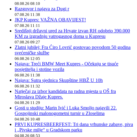
08.08.26 08:10
Razgovor i najava za Dugi r
07.08.26 11:38
JKP Kupres: VAŽNA OBAVIJEST!
07.08.26 11:11
Središnji državni ured za Hrvate izvan RH odobrio 390.000
KM za izgradnju vatrogasnog doma u Kupresu
07.08.26 09:27
Zlatni jubilej: Fra Ćiro Lovrić gostovao povodom 50 godina
svećeničke službe
06.08.26 12:05
Najava: Treći BMW Meet Kupres - Očekuju se tisuće
posjetitelja i stotine vozila
06.08.26 11:38
Najava: Sutra sjednica Skupštine HBŽ U 10h
06.08.26 11:32
Natječaj za izbor kandidata na radna mjesta u OŠ fra
Miroslava Džaje Kupres.
04.08.26 11:29
Gosti u studiju: Marin Ivić i Luka Smoljo najavili 22.
Gospojinski malonogometni turnir u Zloselima
04.08.26 10:48
PRVI KUPRESBEERFEST: Tri dana vrhunske zabave, piva
i „Pivske milje“ u Gradskom parku
04.08.26 08:53