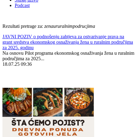
Podcast
Rezultati pretrage za:
zenaururalnimpodrucjima
JAVNI POZIV o podnošenju zahtjeva za ostvarivanje prava na
grant sredstva ekonomskog osnaživanja žena u ruralnim područjima
za 2025. godinu
Na osnovu Pilot programa ekonomskog osnaživanja žena u ruralnim
područjima za 2025...
18.07.25 09:36