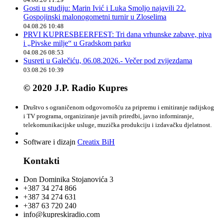
Gosti u studiju: Marin Ivić i Luka Smoljo najavili 22.
Gospojinski malonogometni turnir u Zloselima
04.08.26 10:48
PRVI KUPRESBEERFEST: Tri dana vrhunske zabave, piva
i „Pivske milje“ u Gradskom parku
04.08.26 08:53
Susreti u Galečiću, 06.08.2026.- Večer pod zvijezdama
03.08.26 10:39
© 2020 J.P. Radio Kupres
Društvo s ograničenom odgovornošću za pripremu i emitiranje radijskog
i TV programa, organiziranje javnih priredbi, javno informiranje,
telekomunikacijske usluge, muzička produkciju i izdavačku djelatnost.
Software i dizajn
Creatix BiH
Kontakti
Don Dominika Stojanovića 3
+387 34 274 866
+387 34 274 631
+387 63 720 240
info@kupreskiradio.com