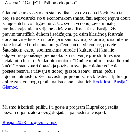
"Zostera", "Galije" i "Psihomodo popa".
Glamoč je mjesto s malo stanovnika, a za dva dana Rock festa taj
broj se udvostruči što u ekonomskom smislu čini neprocjenjivu dobit
za ugostiteljstvo i trgovinu… Uz sve navedeno, život u maloj
ruralnoj zajednici u vrijeme održavanja Rock festa Busija, živi
pravim turističkih duhom i sadržajem, pa osim klasičnog festivala
dodatna vrijednost su i noćenja u kampovima, šatorima, iznajmljene
stare lokalne i tradicionalno građene kuće i vikendice, posjete
Šatorskom jezeru, spomenicima prirode i kulture ali i krajnje
odgovorno ponašanje prema okolišu i čuvanje prirodnih resursa i
netaknutih bisera. Prikladnim motom: “Dođite u miru ili ostanite kod
kuće!” organizatori događaja pozivaju sve ljude dobre volje da
posjete festival i uživaju u dobroj glazbi, zabavi, hrani, piću i
ugodnoj atmosferi. Sve novosti i pripremu za rock festival, ljubitelji
dobre zabave mogu pratiti na Facebook stranici:
Rock fest "Busija"
Glamoc
.
Mi smo iskoristili priliku i u goste u program Kupreškog radija
pozvali organizatora ovog događaja pa poslušajte ispod:
Busija_2023_razgovor_.mp3