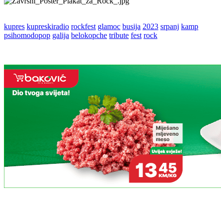
kupres
kupreskiradio
rockfest
glamoc
busija
2023
srpanj
kamp
psihomodopop
galija
belokopche
tribute
fest
rock