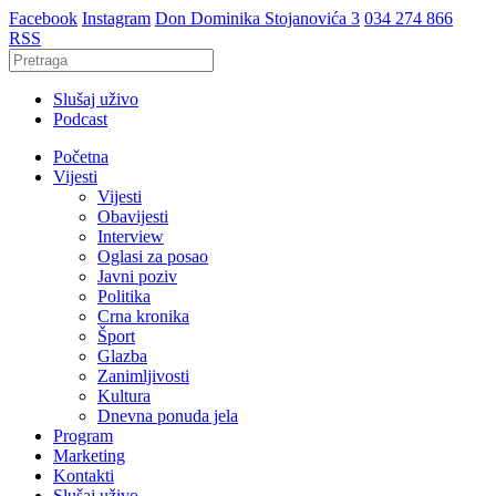
Facebook
Instagram
Don Dominika Stojanovića 3
034 274 866
RSS
Slušaj uživo
Podcast
Početna
Vijesti
Vijesti
Obavijesti
Interview
Oglasi za posao
Javni poziv
Politika
Crna kronika
Šport
Glazba
Zanimljivosti
Kultura
Dnevna ponuda jela
Program
Marketing
Kontakti
Slušaj uživo