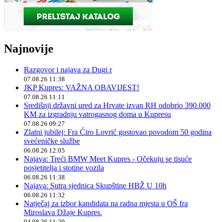
Najnovije
Razgovor i najava za Dugi r
07.08.26 11:38
JKP Kupres: VAŽNA OBAVIJEST!
07.08.26 11:11
Središnji državni ured za Hrvate izvan RH odobrio 390.000
KM za izgradnju vatrogasnog doma u Kupresu
07.08.26 09:27
Zlatni jubilej: Fra Ćiro Lovrić gostovao povodom 50 godina
svećeničke službe
06.08.26 12:05
Najava: Treći BMW Meet Kupres - Očekuju se tisuće
posjetitelja i stotine vozila
06.08.26 11:38
Najava: Sutra sjednica Skupštine HBŽ U 10h
06.08.26 11:32
Natječaj za izbor kandidata na radna mjesta u OŠ fra
Miroslava Džaje Kupres.
04.08.26 11:29