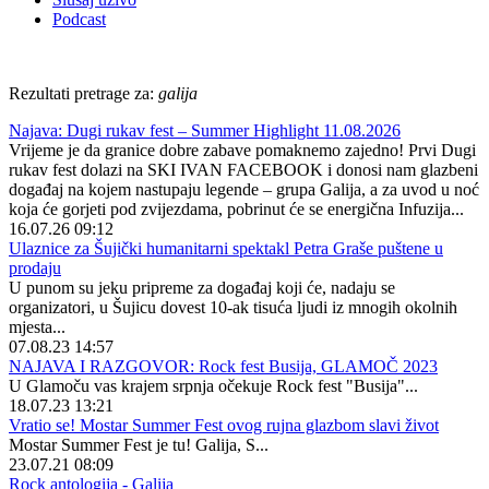
Podcast
Rezultati pretrage za:
galija
Najava: Dugi rukav fest – Summer Highlight 11.08.2026
Vrijeme je da granice dobre zabave pomaknemo zajedno! Prvi Dugi
rukav fest dolazi na SKI IVAN FACEBOOK i donosi nam glazbeni
događaj na kojem nastupaju legende – grupa Galija, a za uvod u noć
koja će gorjeti pod zvijezdama, pobrinut će se energična Infuzija...
16.07.26 09:12
Ulaznice za Šujički humanitarni spektakl Petra Graše puštene u
prodaju
U punom su jeku pripreme za događaj koji će, nadaju se
organizatori, u Šujicu dovest 10-ak tisuća ljudi iz mnogih okolnih
mjesta...
07.08.23 14:57
NAJAVA I RAZGOVOR: Rock fest Busija, GLAMOČ 2023
U Glamoču vas krajem srpnja očekuje Rock fest "Busija"...
18.07.23 13:21
Vratio se! Mostar Summer Fest ovog rujna glazbom slavi život
Mostar Summer Fest je tu! Galija, S...
23.07.21 08:09
Rock antologija - Galija