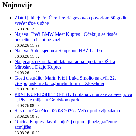
Najnovije
Zlatni jubilej: Fra Ćiro Lovrić gostovao povodom 50 godina
svećeničke službe
06.08.26 12:05
Najava: Treći BMW Meet Kupres - Očekuju se tisuće
posjetitelja i stotine vozila
06.08.26 11:38
Najava: Sutra sjednica Skupštine HBŽ U 10h
06.08.26 11:32
Natječaj za izbor kandidata na radna mjesta u OŠ fra
Miroslava Džaje Kupres.
04.08.26 11:29
Gosti u studiju: Marin Ivić i Luka Smoljo najavili 22.
Gospojinski malonogometni turnir u Zloselima
04.08.26 10:48
PRVI KUPRESBEERFEST: Tri dana vrhunske zabave, piva
i „Pivske milje“ u Gradskom parku
04.08.26 08:53
Susreti u Galečiću, 06.08.2026.- Večer pod zvijezdama
03.08.26 10:39
Općina Kupres: Javni natječaj o prodaji neizgrađenog
zemljišta
03.08.26 10:09