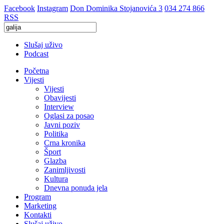
Facebook
Instagram
Don Dominika Stojanovića 3
034 274 866
RSS
Slušaj uživo
Podcast
Početna
Vijesti
Vijesti
Obavijesti
Interview
Oglasi za posao
Javni poziv
Politika
Crna kronika
Šport
Glazba
Zanimljivosti
Kultura
Dnevna ponuda jela
Program
Marketing
Kontakti
Slušaj uživo