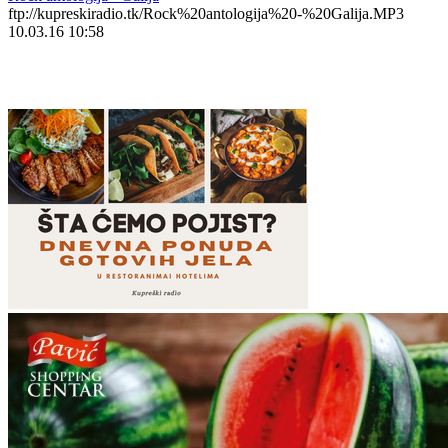
ftp://kupreskiradio.tk/Rock%20antologija%20-%20Galija.MP3
10.03.16 10:58