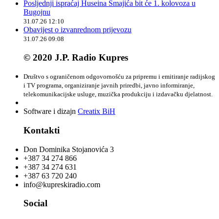
Posljednji ispraćaj Huseina Smajića bit će 1. kolovoza u
Bugojnu
31.07.26 12:10
Obavijest o izvanrednom prijevozu
31.07.26 09:08
© 2020 J.P. Radio Kupres
Društvo s ograničenom odgovornošću za pripremu i emitiranje radijskog
i TV programa, organiziranje javnih priredbi, javno informiranje,
telekomunikacijske usluge, muzička produkciju i izdavačku djelatnost.
Software i dizajn
Creatix BiH
Kontakti
Don Dominika Stojanovića 3
+387 34 274 866
+387 34 274 631
+387 63 720 240
info@kupreskiradio.com
Social