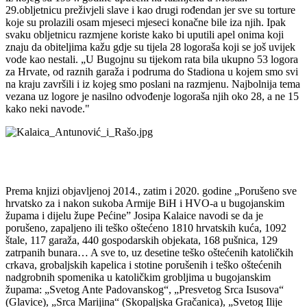
29.obljetnicu preživjeli slave i kao drugi rođendan jer sve su torture
koje su prolazili osam mjeseci mjeseci konačne bile iza njih. Ipak
svaku obljetnicu razmjene koriste kako bi uputili apel onima koji
znaju da obiteljima kažu gdje su tijela 28 logoraša koji se još uvijek
vode kao nestali. „U Bugojnu su tijekom rata bila ukupno 53 logora
za Hrvate, od raznih garaža i podruma do Stadiona u kojem smo svi
na kraju završili i iz kojeg smo poslani na razmjenu. Najbolnija tema
vezana uz logore je nasilno odvođenje logoraša njih oko 28, a ne 15
kako neki navode."
Prema knjizi objavljenoj 2014., zatim i 2020. godine „Porušeno sve
hrvatsko za i nakon sukoba Armije BiH i HVO-a u bugojanskim
župama i dijelu župe Pećine” Josipa Kalaice navodi se da je
porušeno, zapaljeno ili teško oštećeno 1810 hrvatskih kuća, 1092
štale, 117 garaža, 440 gospodarskih objekata, 168 pušnica, 129
zatrpanih bunara… A sve to, uz desetine teško oštećenih katoličkih
crkava, grobaljskih kapelica i stotine porušenih i teško oštećenih
nadgrobnih spomenika u katoličkim grobljima u bugojanskim
župama: „Svetog Ante Padovanskog“, „Presvetog Srca Isusova“
(Glavice), „Srca Marijina“ (Skopaljska Gračanica), „Svetog Ilije