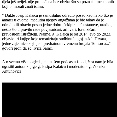
tijela još uvijek nije pronađena bez obzira što su poznata imena onih
koji bi morali znati istinu.
" Dakle Josip Kalaica je samostalno odradio posao kao netko tko je
amater u ovome, međutim njegov angažman je bio takav da je
odradio ili obavio posao jedne dobro "ekipirane" ustanove, uradio je
nešto što u pravilu rade povjesničari, arhivari, forenzičari,
pravosudni istražitelji. Naime, g. Kalaica je od 2014. evo do 2023.
objavio tri knjige koje tematiziraju sudbinu bugojanskih Hrvata,
jedne zajednice koja je u predratnom vremenu brojala 16 tisuća..."
govori
prof. dr. sc. Ivica Šarac.
A o svemu više pogledajte u našem podcastu ispod, čast nam je bila
ugostiti autora knjige g. Josipa Kalaicu i moderatora g. Zdenka
Antunovića.