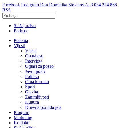
Facebook
Instagram
Don Dominika Stojanovića 3
034 274 866
RSS
Slušaj uživo
Podcast
Početna
Vijesti
Vijesti
Obavijesti
Interview
Oglasi za posao
Javni poziv
Politika
Crna kronika
Šport
Glazba
Zanimljivosti
Kultura
Dnevna ponuda jela
Program
Marketing
Kontakti
Slušaj uživo