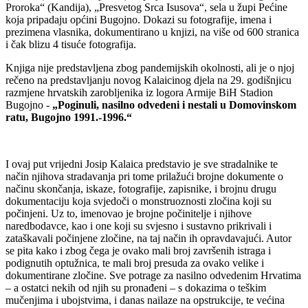
Proroka“ (Kandija), „Presvetog Srca Isusova“, sela u župi Pećine
koja pripadaju općini Bugojno. Dokazi su fotografije, imena i
prezimena vlasnika, dokumentirano u knjizi, na više od 600 stranica
i čak blizu 4 tisuće fotografija.
Knjiga nije predstavljena zbog pandemijskih okolnosti, ali je o njoj
rečeno na predstavljanju novog Kalaicinog djela na 29. godišnjicu
razmjene hrvatskih zarobljenika iz logora Armije BiH Stadion
Bugojno -
„Poginuli, nasilno odvedeni i nestali u Domovinskom
ratu, Bugojno 1991.-1996.“
I ovaj put vrijedni Josip Kalaica predstavio je sve stradalnike te
način njihova stradavanja pri tome prilažući brojne dokumente o
načinu skončanja, iskaze, fotografije, zapisnike, i brojnu drugu
dokumentaciju koja svjedoči o monstruoznosti zločina koji su
počinjeni. Uz to, imenovao je brojne počinitelje i njihove
naredbodavce, kao i one koji su svjesno i sustavno prikrivali i
zataškavali počinjene zločine, na taj način ih opravdavajući. Autor
se pita kako i zbog čega je ovako mali broj završenih istraga i
podignutih optužnica, te mali broj presuda za ovako velike i
dokumentirane zločine. Sve potrage za nasilno odvedenim Hrvatima
– a ostatci nekih od njih su pronađeni – s dokazima o teškim
mučenjima i ubojstvima, i danas nailaze na opstrukcije, te većina