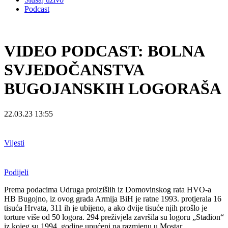
Podcast
VIDEO PODCAST: BOLNA
SVJEDOČANSTVA
BUGOJANSKIH LOGORAŠA
22.03.23 13:55
Vijesti
Podijeli
Prema podacima Udruga proizišlih iz Domovinskog rata HVO-a
HB Bugojno, iz ovog grada Armija BiH je ratne 1993. protjerala 16
tisuća Hrvata, 311 ih je ubijeno, a ako dvije tisuće njih prošlo je
torture više od 50 logora. 294 preživjela završila su logoru „Stadion“
iz kojeg su 1994. godine upućeni na razmjenu u Mostar.