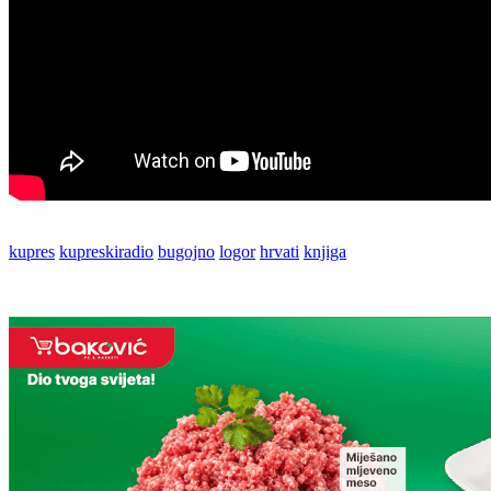
kupres
kupreskiradio
bugojno
logor
hrvati
knjiga