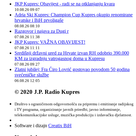
JKP Kupres: Obavijest - radi se na otklanjanju kvara
10.08.26 09:07
Adria Ski Kupres: Champion Cup Kupres okupio renomirane
hrvatske i BiH prvoligaše
08.08.26 08:10
Razgovor i najava za Dugi r
07.08.26 11:38
JKP Kupres: VAŽNA OBAVIJEST!
07.08.26 11:11
Središnji državni ured za Hrvate izvan RH odobrio 390.000
KM za izgradnju vatrogasnog doma u Kupresu
07.08.26 09:27
Zlatni jubilej: Fra Ćiro Lovrić gostovao povodom 50 godina
svećeničke službe
06.08.26 12:05
© 2020 J.P. Radio Kupres
Društvo s ograničenom odgovornošću za pripremu i emitiranje radijskog
i TV programa, organiziranje javnih priredbi, javno informiranje,
telekomunikacijske usluge, muzička produkciju i izdavačku djelatnost.
Software i dizajn
Creatix BiH