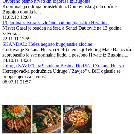
Otvoreno pismo hrvatskih logoraša iz Bugojna
Koordinacija udruga proisteklih iz Domovinskog rata općine
Bugojno uputila je...
11.02.12 12:00
19 godina zatvora za zločine nad bugojanskim Hrvatima
NIsvet Gasal je osuđen na šest, a Senad Dautović na 13 godina
zatvora...
22.11.11 13:59
SKANDAL: Helez negirao bugojanske zločine!
Gostovanje Zukana Heleza (SDP) u emisiji Telering Mate Đakovića
zaprepastilo je sve normalne ljude, a posebno Hrvate iz Bugojna.....
24.10.11 13:23
Udruga ZAVJET traži smjenu Besima Hodžića i Zukana Heleza
Hercegovačka podružnica Udruge \"Zavjet\" u BiH oglasila se
priopćenjem za javnost
06.07.11 21:57