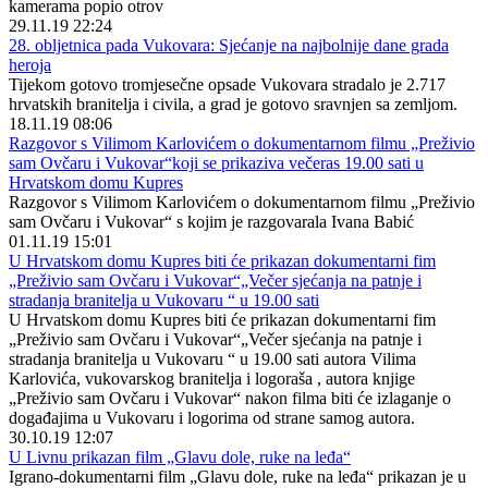
kamerama popio otrov
29.11.19 22:24
28. obljetnica pada Vukovara: Sjećanje na najbolnije dane grada
heroja
Tijekom gotovo tromjesečne opsade Vukovara stradalo je 2.717
hrvatskih branitelja i civila, a grad je gotovo sravnjen sa zemljom.
18.11.19 08:06
Razgovor s Vilimom Karlovićem o dokumentarnom filmu „Preživio
sam Ovčaru i Vukovar“koji se prikaziva večeras 19.00 sati u
Hrvatskom domu Kupres
Razgovor s Vilimom Karlovićem o dokumentarnom filmu „Preživio
sam Ovčaru i Vukovar“ s kojim je razgovarala Ivana Babić
01.11.19 15:01
U Hrvatskom domu Kupres biti će prikazan dokumentarni fim
„Preživio sam Ovčaru i Vukovar“„Večer sjećanja na patnje i
stradanja branitelja u Vukovaru “ u 19.00 sati
U Hrvatskom domu Kupres biti će prikazan dokumentarni fim
„Preživio sam Ovčaru i Vukovar“„Večer sjećanja na patnje i
stradanja branitelja u Vukovaru “ u 19.00 sati autora Vilima
Karlovića, vukovarskog branitelja i logoraša , autora knjige
„Preživio sam Ovčaru i Vukovar“ nakon filma biti će izlaganje o
događajima u Vukovaru i logorima od strane samog autora.
30.10.19 12:07
U Livnu prikazan film „Glavu dole, ruke na leđa“
Igrano-dokumentarni film „Glavu dole, ruke na leđa“ prikazan je u