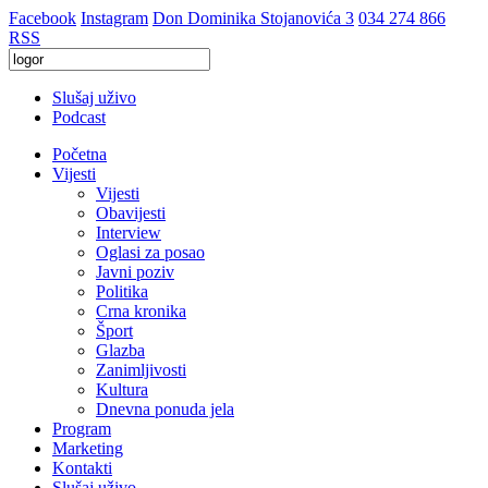
Facebook
Instagram
Don Dominika Stojanovića 3
034 274 866
RSS
Slušaj uživo
Podcast
Početna
Vijesti
Vijesti
Obavijesti
Interview
Oglasi za posao
Javni poziv
Politika
Crna kronika
Šport
Glazba
Zanimljivosti
Kultura
Dnevna ponuda jela
Program
Marketing
Kontakti
Slušaj uživo