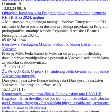
U utorak 19...
13.03.24 09:16
Objavljen Javni poziv za Program prekogranične suradnje između
RH i BiH za 2024. godinu
– Ministarstvo regionalnoga razvoja i fondova Europske unije RH
raspisalo je Javni poziv za dostavu prijedloga projekata za Program
prekogranične suradnje između Republike Hrvatske i Bosne i
Hercegovine za 2024...
05.02.24 11:44
Interview s Predragom Mišićem Peđom: Srbinom koji je branio
Vukovar
Predrag Mišić Peđa branio je Vukovar od prvog do posljednjeg
dana, preživio zarobljeništvo i povratak u Vukovar, sada preživljava
zajedničku svakodnevnicu...
17.11.23 11:20
ŽUPA KUPRES: U petak 17. studenog obilježavanje 32. obljetnice
Vukovarske tragedije
Dan sjećanja na žrtve Domovinskog rata i Dan sjećanja na žrtvu
Vukovara i Škabrnje obilježava se 18...
15.11.23 11:18
Koordinacija udruga proizašlih iz Domovinskog rata HVO HB
Bugojno - Tri su desetljeća od još jednog u nizu nekažnjenih zločina
nad Hrvatima Bugojna - Pri pokušaju bijega iz pakla rata, sedmorica
civila okrutno su likvidirana
Paljenjem sedam svijeća pred Spomen obilježjem u gradskom