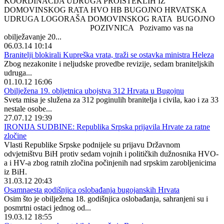
KOORDINACIJA UDRUGA PROISTEKLIH IZ
DOMOVINSKOG RATA HVO HB BUGOJNO HRVATSKA
UDRUGA LOGORAŠA DOMOVINSKOG RATA BUGOJNO
POZIVNICA Pozivamo vas na
obilježavanje 20...
06.03.14 10:14
Branitelji blokirali Kupreška vrata, traži se ostavka ministra Heleza
Zbog nezakonite i neljudske provedbe revizije, sedam braniteljskih
udruga...
01.10.12 16:06
Obilježena 19. obljetnica ubojstva 312 Hrvata u Bugojnu
Sveta misa je služena za 312 poginulih branitelja i civila, kao i za 33
nestale osobe...
27.07.12 19:39
IRONIJA SUDBINE: Republika Srpska prijavila Hrvate za ratne
zločine
Vlasti Republike Srpske podnijele su prijavu Državnom
odvjetništvu BiH protiv sedam vojnih i političkih dužnosnika HVO-
a i HV-a zbog ratnih zločina počinjenih nad srpskim zarobljenicima
iz BiH.
31.03.12 20:43
Osamnaesta godišnjica oslobađanja bugojanskih Hrvata
Osim što je obilježena 18. godišnjica oslobađanja, sahranjeni su i
posmrtni ostaci jednog od...
19.03.12 18:55