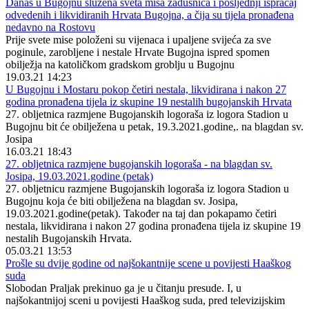
Danas u Bugojnu služena sveta misa zadušnica i posljednji ispraćaj
odvedenih i likvidiranih Hrvata Bugojna, a čija su tijela pronađena
nedavno na Rostovu
Prije svete mise položeni su vijenaca i upaljene svijeća za sve
poginule, zarobljene i nestale Hrvate Bugojna ispred spomen
obilježja na katoličkom gradskom groblju u Bugojnu
19.03.21 14:23
U Bugojnu i Mostaru pokop četiri nestala, likvidirana i nakon 27
godina pronađena tijela iz skupine 19 nestalih bugojanskih Hrvata
27. obljetnica razmjene Bugojanskih logoraša iz logora Stadion u
Bugojnu bit će obilježena u petak, 19.3.2021.godine,. na blagdan sv.
Josipa
16.03.21 18:43
27. obljetnica razmjene bugojanskih logoraša - na blagdan sv.
Josipa, 19.03.2021.godine (petak)
27. obljetnicu razmjene Bugojanskih logoraša iz logora Stadion u
Bugojnu koja će biti obilježena na blagdan sv. Josipa,
19.03.2021.godine(petak). Također na taj dan pokapamo četiri
nestala, likvidirana i nakon 27 godina pronađena tijela iz skupine 19
nestalih Bugojanskih Hrvata.
05.03.21 13:53
Prošle su dvije godine od najšokantnije scene u povijesti Haaškog
suda
Slobodan Praljak prekinuo ga je u čitanju presude. I, u
najšokantnijoj sceni u povijesti Haaškog suda, pred televizijskim