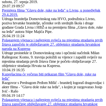
subotu, 27. srpnja 2019.
29.07.19 09:57
Premijera filma "Glavu dole, ruke na leđa" u Livnu, u ponedjeljak
29.4.2019.
Udruga branitelja Domovinskog rata HVO, podružnica Livno,
poziva hrvatske branitelje, učenike svih srednjih škola i druge
građane Grada Livna i HBŽ-a na premijeru filma „Glavu dole, ruke
na leđa“ autora Stipe Majića Pipe.
26.04.19 11:24
Polaganjem vijenaca i paljenjem svijeća na mjestima stradanja prvih
žrtava započelo je obilježavanje 27. obljetnice stradanja hrvatskog
naroda na Kupresu
Udruge proistekle iz Domovinskog rata i općinski načelnik Milan
Raštegorac Komo, 9. travnja položili su vijence i zapalili svijeće na
mjestima stradanja prvih žrtava čime je počelo obilježavanje 27.
obljetnice stradanja Hrvata na Kupresu.
10.04.19 16:35
Kuprešacima će večeras biti prikazan film ''Glavu dole, ruke na
leđa''
Razgovor s Predragom Peđom Mišić - branitelj logoraš dragovoljac i
akter filma - "Glavu dole ruke na leđa", s kojim je razgovarao Josip
Ivić - Rašo
09.04.19 14:17
Polaganjem vijenaca i paljenjem svijeća na mjestima stradanja prvih
žrtava započinje obilježavanje 27. obljetnice stradanja hrvatskog