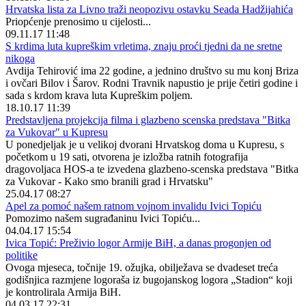
Hrvatska lista za Livno traži neopozivu ostavku Seada Hadžijahića
Priopćenje prenosimo u cijelosti...
09.11.17 11:48
S krdima luta kupreškim vrletima, znaju proći tjedni da ne sretne
nikoga
Avdija Tehirović ima 22 godine, a jednino društvo su mu konj Briza
i ovčari Bilov i Šarov. Rodni Travnik napustio je prije četiri godine i
sada s krdom krava luta Kupreškim poljem.
18.10.17 11:39
Predstavljena projekcija filma i glazbeno scenska predstava "Bitka
za Vukovar" u Kupresu
U ponedjeljak je u velikoj dvorani Hrvatskog doma u Kupresu, s
početkom u 19 sati, otvorena je izložba ratnih fotografija
dragovoljaca HOS-a te izvedena glazbeno-scenska predstava "Bitka
za Vukovar - Kako smo branili grad i Hrvatsku"
25.04.17 08:27
Apel za pomoć našem ratnom vojnom invalidu Ivici Topiću
Pomozimo našem sugrađaninu Ivici Topiću...
04.04.17 15:54
Ivica Topić: Preživio logor Armije BiH, a danas progonjen od
politike
Ovoga mjeseca, točnije 19. ožujka, obilježava se dvadeset treća
godišnjica razmjene logoraša iz bugojanskog logora „Stadion“ koji
je kontrolirala Armija BiH.
04.03.17 22:31