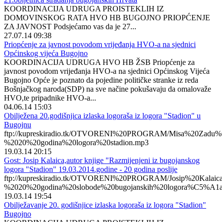
KOORDINACIJA UDRUGA PROISTEKLIH IZ
DOMOVINSKOG RATA HVO HB BUGOJNO PRIOPĆENJE
ZA JAVNOST Podsjećamo vas da je 27...
27.07.14 09:38
Priopćenje za javnost povodom vrijeđanja HVO-a na sjednici
Općinskog vijeća Bugojno
KOORDINACIJA UDRUGA HVO HB ŽSB Priopćenje za
javnost povodom vrijeđanja HVO-a na sjednici Općinskog Vijeća
Bugojno Opće je poznato da pojedine političke stranke iz reda
Bošnjačkog naroda(SDP) na sve načine pokušavaju da omalovaže
HVO,te pripadnike HVO-a...
04.06.14 15:03
Obilježena 20.godišnjica izlaska logoraša iz logora "Stadion" u
Bugojnu
ftp://kupreskiradio.tk/OTVORENI%20PROGRAM/Misa%20Zadu
%2020%20godina%20logora%20stadion.mp3
19.03.14 20:15
Gost: Josip Kalaica,autor knjige "Razmijenjeni iz bugojanskog
logora "Stadion" 19.03.2014.godine - 20 godina poslije
ftp://kupreskiradio.tk/OTVORENI%20PROGRAM/Josip%20Kalaic
%2020%20godina%20slobode%20bugojanskih%20logora%C5%A1
19.03.14 19:54
Obilježavanje 20. godišnjice izlaska logoraša iz logora "Stadion"
Bugojno