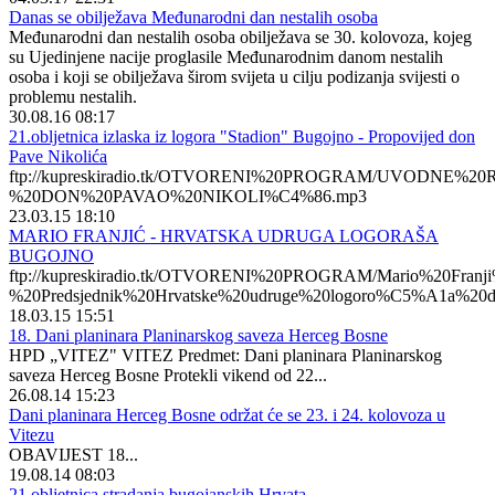
Danas se obilježava Međunarodni dan nestalih osoba
Međunarodni dan nestalih osoba obilježava se 30. kolovoza, kojeg
su Ujedinjene nacije proglasile Međunarodnim danom nestalih
osoba i koji se obilježava širom svijeta u cilju podizanja svijesti o
problemu nestalih.
30.08.16 08:17
21.obljetnica izlaska iz logora "Stadion" Bugojno - Propovijed don
Pave Nikolića
ftp://kupreskiradio.tk/OTVORENI%20PROGRAM/UVODNE%2
%20DON%20PAVAO%20NIKOLI%C4%86.mp3
23.03.15 18:10
MARIO FRANJIĆ - HRVATSKA UDRUGA LOGORAŠA
BUGOJNO
ftp://kupreskiradio.tk/OTVORENI%20PROGRAM/Mario%20Fran
%20Predsjednik%20Hrvatske%20udruge%20logoro%C5%A1a%20d
18.03.15 15:51
18. Dani planinara Planinarskog saveza Herceg Bosne
HPD „VITEZ" VITEZ Predmet: Dani planinara Planinarskog
saveza Herceg Bosne Protekli vikend od 22...
26.08.14 15:23
Dani planinara Herceg Bosne održat će se 23. i 24. kolovoza u
Vitezu
OBAVIJEST 18...
19.08.14 08:03
21.obljetnica stradanja bugojanskih Hrvata