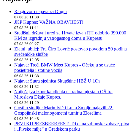
Razgovor i najava za Dugi r
07.08.26 11:38
JKP Kupres: VAŽNA OBAVIJEST!
07.08.26 11:11
Središnji državni ured za Hrvate izvan RH odobrio 390.000
KM za izgradnju vatrogasnog doma u Kupresu
07.08.26 09:27
Zlatni jubilej: Fra Ćiro Lovrić gostovao povodom 50 godina
svećeničke službe
06.08.26 12:05
Najava: Treći BMW Meet Kupres - Očekuju se tisuće
posjetitelja i stotine vozila
06.08.26 11:38
Najava: Sutra sjednica Skupštine HBŽ U 10h
06.08.26 11:32
Natječaj za izbor kandidata na radna mjesta u OŠ fra
Miroslava Džaje Kupres.
04.08.26 11:29
Gosti u studiju: Marin Ivić i Luka Smoljo najavili 22.
Gospojinski malonogometni turnir u Zloselima
04.08.26 10:48
PRVI KUPRESBEERFEST: Tri dana vrhunske zabave, piva
i „Pivske milje“ u Gradskom parku