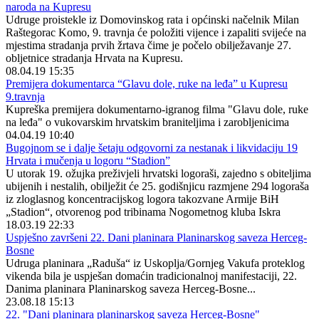
naroda na Kupresu
Udruge proistekle iz Domovinskog rata i općinski načelnik Milan
Raštegorac Komo, 9. travnja će položiti vijence i zapaliti svijeće na
mjestima stradanja prvih žrtava čime je počelo obilježavanje 27.
obljetnice stradanja Hrvata na Kupresu.
08.04.19 15:35
Premijera dokumentarca “Glavu dole, ruke na leđa” u Kupresu
9.travnja
Kupreška premijera dokumentarno-igranog filma "Glavu dole, ruke
na leđa" o vukovarskim hrvatskim braniteljima i zarobljenicima
04.04.19 10:40
Bugojnom se i dalje šetaju odgovorni za nestanak i likvidaciju 19
Hrvata i mučenja u logoru “Stadion”
U utorak 19. ožujka preživjeli hrvatski logoraši, zajedno s obiteljima
ubijenih i nestalih, obilježit će 25. godišnjicu razmjene 294 logoraša
iz zloglasnog koncentracijskog logora takozvane Armije BiH
„Stadion“, otvorenog pod tribinama Nogometnog kluba Iskra
18.03.19 22:33
Uspješno završeni 22. Dani planinara Planinarskog saveza Herceg-
Bosne
Udruga planinara „Raduša“ iz Uskoplja/Gornjeg Vakufa proteklog
vikenda bila je uspješan domaćin tradicionalnoj manifestaciji, 22.
Danima planinara Planinarskog saveza Herceg-Bosne...
23.08.18 15:13
22. "Dani planinara planinarskog saveza Herceg-Bosne"