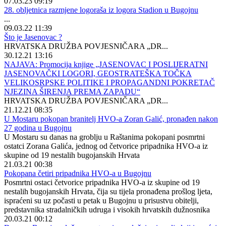
07.03.23 09:19
28. obljetnica razmjene logoraša iz logora Stadion u Bugojnu
...
09.03.22 11:39
Što je Jasenovac ?
HRVATSKA DRUŽBA POVJESNIČARA „DR...
30.12.21 13:16
NAJAVA: Promocija knjige „JASENOVAC I POSLIJERATNI
JASENOVAČKI LOGORI, GEOSTRATEŠKA TOČKA
VELIKOSRPSKE POLITIKE I PROPAGANDNI POKRETAČ
NJEZINA ŠIRENJA PREMA ZAPADU“
HRVATSKA DRUŽBA POVJESNIČARA „DR...
21.12.21 08:35
U Mostaru pokopan branitelj HVO-a Zoran Galić, pronađen nakon
27 godina u Bugojnu
U Mostaru su danas na groblju u Raštanima pokopani posmrtni
ostatci Zorana Galića, jednog od četvorice pripadnika HVO-a iz
skupine od 19 nestalih bugojanskih Hrvata
21.03.21 00:38
Pokopana četiri pripadnika HVO-a u Bugojnu
Posmrtni ostaci četvorice pripadnika HVO-a iz skupine od 19
nestalih bugojanskih Hrvata, čija su tijela pronađena prošlog ljeta,
ispraćeni su uz počasti u petak u Bugojnu u prisustvu obitelji,
predstavnika stradalničkih udruga i visokih hrvatskih dužnosnika
20.03.21 00:12