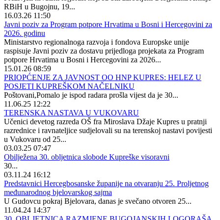
RBiH u Bugojnu, 19...
16.03.26 11:50
Javni poziv za Program potpore Hrvatima u Bosni i Hercegovini za
2026. godinu
Ministarstvo regionalnoga razvoja i fondova Europske unije
raspisuje Javni poziv za dostavu prijedloga projekata za Program
potpore Hrvatima u Bosni i Hercegovini za 2026...
15.01.26 08:59
PRIOPĆENJE ZA JAVNOST OO HNP KUPRES: HELEZ U
POSJETI KUPREŠKOM NAČELNIKU
Poštovani,Pomalo je ispod radara prošla vijest da je 30...
11.06.25 12:22
TERENSKA NASTAVA U VUKOVARU
Učenici devetog razreda OŠ fra Miroslava Džaje Kupres u pratnji
razrednice i ravnateljice sudjelovali su na terenskoj nastavi povijesti
u Vukovaru od 25...
03.03.25 07:47
Obilježena 30. obljetnica slobode Kupreške visoravni
30...
03.11.24 16:12
Predstavnici Hercegbosanske županije na otvaranju 25. Proljetnog
međunarodnog bjelovarskog sajma
U Gudovcu pokraj Bjelovara, danas je svečano otvoren 25...
11.04.24 14:37
30. OBLJETNICA RAZMJENE BUGOJANSKIH LOGORAŠA