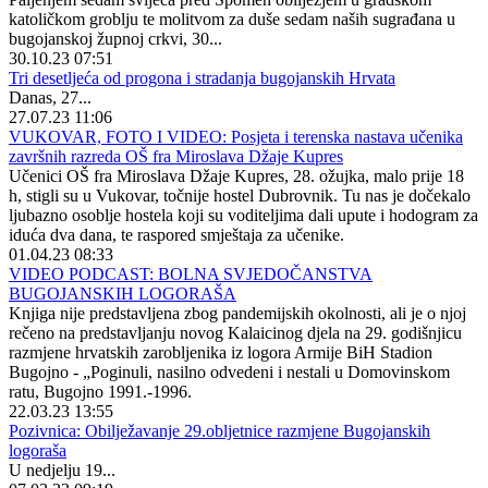
katoličkom groblju te molitvom za duše sedam naših sugrađana u
bugojanskoj župnoj crkvi, 30...
30.10.23 07:51
Tri desetljeća od progona i stradanja bugojanskih Hrvata
Danas, 27...
27.07.23 11:06
VUKOVAR, FOTO I VIDEO: Posjeta i terenska nastava učenika
završnih razreda OŠ fra Miroslava Džaje Kupres
Učenici OŠ fra Miroslava Džaje Kupres, 28. ožujka, malo prije 18
h, stigli su u Vukovar, točnije hostel Dubrovnik. Tu nas je dočekalo
ljubazno osoblje hostela koji su voditeljima dali upute i hodogram za
iduća dva dana, te raspored smještaja za učenike.
01.04.23 08:33
VIDEO PODCAST: BOLNA SVJEDOČANSTVA
BUGOJANSKIH LOGORAŠA
Knjiga nije predstavljena zbog pandemijskih okolnosti, ali je o njoj
rečeno na predstavljanju novog Kalaicinog djela na 29. godišnjicu
razmjene hrvatskih zarobljenika iz logora Armije BiH Stadion
Bugojno - „Poginuli, nasilno odvedeni i nestali u Domovinskom
ratu, Bugojno 1991.-1996.
22.03.23 13:55
Pozivnica: Obilježavanje 29.obljetnice razmjene Bugojanskih
logoraša
U nedjelju 19...