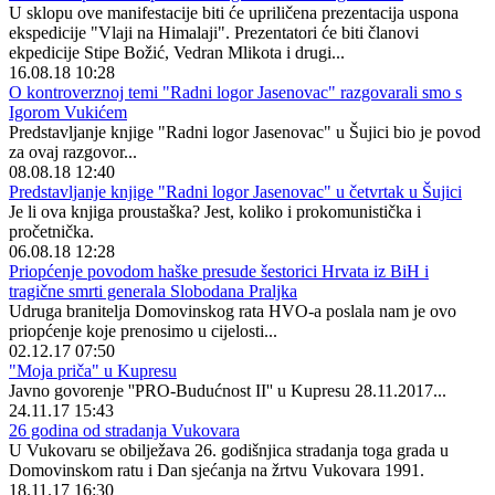
U sklopu ove manifestacije biti će upriličena prezentacija uspona
ekspedicije "Vlaji na Himalaji". Prezentatori će biti članovi
ekpedicije Stipe Božić, Vedran Mlikota i drugi...
16.08.18 10:28
O kontroverznoj temi "Radni logor Jasenovac" razgovarali smo s
Igorom Vukićem
Predstavljanje knjige "Radni logor Jasenovac" u Šujici bio je povod
za ovaj razgovor...
08.08.18 12:40
Predstavljanje knjige "Radni logor Jasenovac" u četvrtak u Šujici
Je li ova knjiga proustaška? Jest, koliko i prokomunistička i
pročetnička.
06.08.18 12:28
Priopćenje povodom haške presude šestorici Hrvata iz BiH i
tragične smrti generala Slobodana Praljka
Udruga branitelja Domovinskog rata HVO-a poslala nam je ovo
priopćenje koje prenosimo u cijelosti...
02.12.17 07:50
"Moja priča" u Kupresu
Javno govorenje ''PRO-Budućnost II'' u Kupresu 28.11.2017...
24.11.17 15:43
26 godina od stradanja Vukovara
U Vukovaru se obilježava 26. godišnjica stradanja toga grada u
Domovinskom ratu i Dan sjećanja na žrtvu Vukovara 1991.
18.11.17 16:30