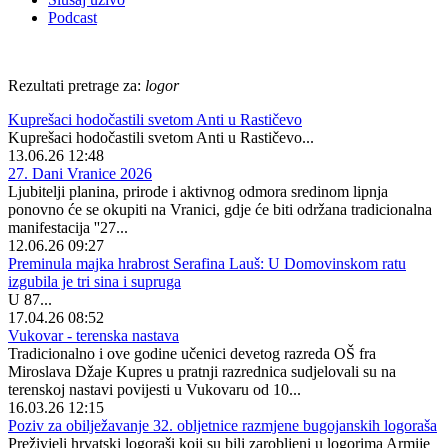
Podcast
Rezultati pretrage za:
logor
Kuprešaci hodočastili svetom Anti u Rastičevo
Kuprešaci hodočastili svetom Anti u Rastičevo...
13.06.26 12:48
27. Dani Vranice 2026
Ljubitelji planina, prirode i aktivnog odmora sredinom lipnja
ponovno će se okupiti na Vranici, gdje će biti održana tradicionalna
manifestacija ''27...
12.06.26 09:27
Preminula majka hrabrost Serafina Lauš: U Domovinskom ratu
izgubila je tri sina i supruga
U 87...
17.04.26 08:52
Vukovar - terenska nastava
Tradicionalno i ove godine učenici devetog razreda OŠ fra
Miroslava Džaje Kupres u pratnji razrednica sudjelovali su na
terenskoj nastavi povijesti u Vukovaru od 10...
16.03.26 12:15
Poziv za obilježavanje 32. obljetnice razmjene bugojanskih logoraša
Preživjeli hrvatski logoraši koji su bili zarobljeni u logorima Armije