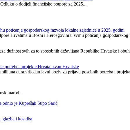
Odluku o dodjeli financijske potpore za 2025...
hu poticanja gospodarskog razvoja lokalne zajednice u 2025. godini
ore Hrvatima u Bosni i Hercegovini u svrhu poticanja gospodarskog ra
za dužnost svih za to sposobnih državljana Republike Hrvatske i obuhv
ne potrebe i projekte Hrvata izvan Hrvatske
 milijuna eura vrijedan javni poziv za prijavu posebnih potreba i projeka
nski narod...
e odnio je Kuprešak Stipo Šarić
 glazba i kosidba