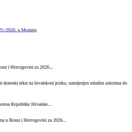
25./2026. u Mostaru
osni i Hercegovini za 2026...
eni dramski tekst na hrvatskom jeziku, namijenjen mladim autorima do
teresa Republike Hrvatske...
ma u Bosni i Hercegovini za 2026...