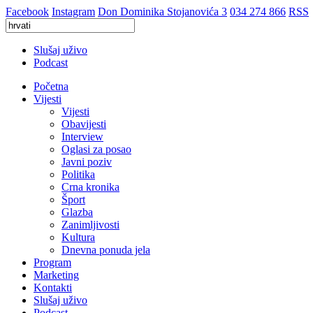
Facebook
Instagram
Don Dominika Stojanovića 3
034 274 866
RSS
Slušaj uživo
Podcast
Početna
Vijesti
Vijesti
Obavijesti
Interview
Oglasi za posao
Javni poziv
Politika
Crna kronika
Šport
Glazba
Zanimljivosti
Kultura
Dnevna ponuda jela
Program
Marketing
Kontakti
Slušaj uživo
Podcast