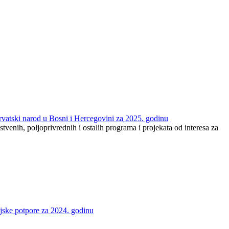
 hrvatski narod u Bosni i Hercegovini za 2025. godinu
tvenih, poljoprivrednih i ostalih programa i projekata od interesa za
ijske potpore za 2024. godinu