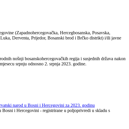
Hercegovine (Zapadnohercegovačka, Hercegbosanska, Posavska,
a, Derventa, Prijedor, Bosanski brod i Brčko distrikt) i/ili javne
rodnih nošnji bosanskohercegovačkih regija i susjednih država nakon
u mjesecu srpnju odnosno 2. srpnja 2023. godine.
 hrvatski narod u Bosni i Hercegovini za 2023. godinu
u Bosni i Hercegovini - registrirane u poljoprivredi u skladu s