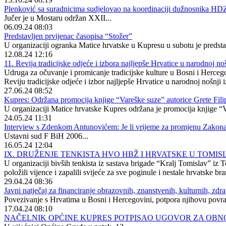
Plenković sa suradnicima sudjelovao na koordinaciji dužnosnika HD
Jučer je u Mostaru održan XXII...
06.09.24 08:03
Predstavljen prvijenac časopisa “Stožer”
U organizaciji ogranka Matice hrvatske u Kupresu u subotu je predstavl
12.08.24 12:16
11. Revija tradicijske odjeće i izbora najljepše Hrvatice u narodnoj no
Udruga za očuvanje i promicanje tradicijske kulture u Bosni i Herce
Reviju tradicijske odjeće i izbor najljepše Hrvatice u narodnoj nošnji 
27.06.24 08:52
Kupres: Održana promocija knjige “Vareške suze” autorice Grete Fili
U organizaciji Matice hrvatske Kupres održana je promocija knjige “Va
24.05.24 11:31
Interview s Zdenkom Antunovićem: Je li vrijeme za promjenu Zako
Ustavni sud F BiH 2006...
16.05.24 12:04
IX. DRUŽENJE TENKISTA HVO HBŽ I HRVATSKE U TOMI
U organizaciji bivših tenkista iz sastava brigade “Kralj Tomislav” iz
položili vijence i zapalili svijeće za sve poginule i nestale hrvatske bran
29.04.24 08:36
Javni natječaj za financiranje obrazovnih, znanstvenih, kulturnih, zdr
Povezivanje s Hrvatima u Bosni i Hercegovini, potpora njihovu povrat
17.04.24 08:10
NAČELNIK OPĆINE KUPRES POTPISAO UGOVOR ZA OBNO