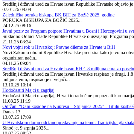
Središnji državni ured za Hrvate izvan Republike Hrvatske objavio je 
07.01.26 09:09
Zajednička poruka biskupa BK BiH za Božić 2025. godine
PORUKA BISKUPA ZA BOŽIĆ 2025...
24.12.25 08:16
Javni poziv za Program potpore Hrvatima u Bosni i Hercegovini u svr
Sukladno Odluci Vlade Republike Hrvatske o usvajanju Programa potp
21.11.25 08:24
Novi vojni rok u Hrvatskoj: Pravne dileme za Hrvate u BiH
Novi Zakon o obrani Republike Hrvatske precizira kako je vojna obve
organiziran način...
04.11.25 09:04
Središnji državni ured za Hrvate izvan RH:1,8 milijuna eura za poseb
Središnji državni ured za Hrvate izvan Hrvatske raspisao je drugi, 1,8
milijuna eura, raspisao je u veljači...
13.10.25 10:14
Hodočastiti Majci u zagrljaj
Hodočastiti Majci u zagrljaj, Hrvati to rado čine prepoznati kao marija
11.08.25 11:19
Održani “Dani kosidbe na Kupresu – Strljanica 2025" - Titulu kosbaš
Danas 13...
13.07.25 17:09
U Hrvatskom domu održano predavanje na temu: Tradicijska glazbala,
Sinoć je, 9 srpnja 2025...
10.07.25 08:52