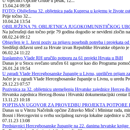
U vijećnici Općine Grude u petak, 12...
15.04.24 09:58
FOTO: Obilježena 32. obljetnica pada Kupresa u kojemu je živote osta
Prije točno 32...
10.04.24 13:54
OBILJEŽENA 79. OBLJETNICA JUGOKOMUNISTIČKOG U
Na jučerašnji dan točno prije 79 godina dogodio se neviđeni zločin na
08.02.24 09:12
Objavljen je 1. Javni poziv za prijavu posebnih potreba i projekata o
Središnji državni ured za Hrvate izvan Republike Hrvatske objavio je 
06.02.24 11:22
Izaslanstvo Vlade RH uručilo potporu za 61 projekt Hrvata u BiH
Danas je u Stocu svečano uručen 61 ugovor kao dio Programa pomoći
26.01.24 19:54
U zgradi Vlade Hercegbosanske županije u Livnu, upriličen prijam 
Jučer je u zgradi Vlade Hercegbosanske županije u Livnu, u uredu Pr
29.12.23 07:57
Pozivnica za 32. obljetnicu utemeljenja Hrvatske zajednice Herceg-B
Hrvatska zajednica Herceg-Bosna i Hrvatski dokumentacijski centar 
13.11.23 10:18
POPTISAN UGOVOR ZA PROVEDBU PROJEKTA POTPORE HR
Danas su u Vitezu Načelnik općine Zdravko Mioč i Ministar rada, miro
Bosni i Hercegovini u svrhu socijalnog razvoja lokalne zajednice u 20
07.11.23 13:08
Predstavnici Hercegbosanske županije na 22. danima hrvatske knjige i 