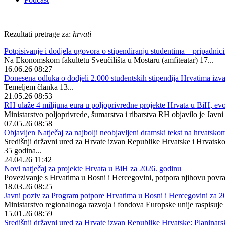
Rezultati pretrage za:
hrvati
Potpisivanje i dodjela ugovora o stipendiranju studentima – pripad
Na Ekonomskom fakultetu Sveučilišta u Mostaru (amfiteatar) 17...
16.06.26 08:27
Donesena odluka o dodjeli 2.000 studentskih stipendija Hrvatima iz
Temeljem članka 13...
21.05.26 08:53
RH ulaže 4 milijuna eura u poljoprivredne projekte Hrvata u BiH, evo 
Ministarstvo poljoprivrede, šumarstva i ribarstva RH objavilo je Javn
07.05.26 08:58
Objavljen Natječaj za najbolji neobjavljeni dramski tekst na hrvatsk
Središnji državni ured za Hrvate izvan Republike Hrvatske i Hrvatsko 
35 godina...
24.04.26 11:42
Novi natječaj za projekte Hrvata u BiH za 2026. godinu
Povezivanje s Hrvatima u Bosni i Hercegovini, potpora njihovu povrat
18.03.26 08:25
Javni poziv za Program potpore Hrvatima u Bosni i Hercegovini za 2
Ministarstvo regionalnoga razvoja i fondova Europske unije raspisuje
15.01.26 08:59
Središnji državni ured za Hrvate izvan Republike Hrvatske: Planinar