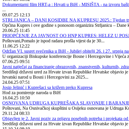
Dokumentarni film HRT-a : Hrvati u BiH - MISIŠTA - na izvoru bašt
...
09.07.25 12:13
STRLJANICA – DANI KOSIDBE NA KUPRESU 2025.: Tjedan tradicije
Općina Kupres i ove godine s ponosom organizira Strljanicu – Dane ko
20.06.25 11:45
PRIOPĆENJE ZA JAVNOST OO HNP KUPRES: HELEZ U PO
Poštovani,Pomalo je ispod radara prošla vijest da je 30...
11.06.25 12:22
Održan VI. susret svećenika u BiH - Jubilej obitelji 26. i 27. srpnja 
U organizaciji Biskupske konferencije Bosne i Hercegovine i Vijeća za
07.06.25 09:51
Javni natječaj za financiranje obrazovnih, znanstvenih, kulturnih, zdr
Središnji državni ured za Hrvate izvan Republike Hrvatske objavio je J
hrvatski narod u Bosni i Hercegovini za 2025...
24.04.25 07:51
Josip Jelinić i Kuprešaci sa križem preko Kupresa
Hod za pomirenje naroda u BiH
16.04.25 10:50
OSNOVANA UDRUGA KUPREŠAKA SLAVONIJE I BARANJ
Poštovani, Na Osnivačkoj skupštini u Osijeku osnovana je Udruga Kup
29.11.24 08:33
Objavljen je 2. Javni poziv za prijavu posebnih potreba i projekata o
Središnji državni ured za Hrvate izvan Republike Hrvatske objavio je 
15.10.24 08:19