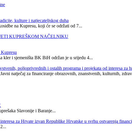
ine
, kulture i natjecateljskog duha
sidbe na Kupresu, koji će se održati od 7...
SJETI KUPREŠKOM NAČELNIKU
na Kupresu
 kler i sjemeništa BK BiH održan je u srijedu 4...
avstvenih, poljoprivrednih i ostalih programa i projekata od interesa za
avni natječaj za financiranje obrazovnih, znanstvenih, kulturnih, zdravs
E
rešaka Slavonije i Baranje...
d interesa za Hrvate izvan Republike Hrvatske u svrhu ostvarenja financ
2...