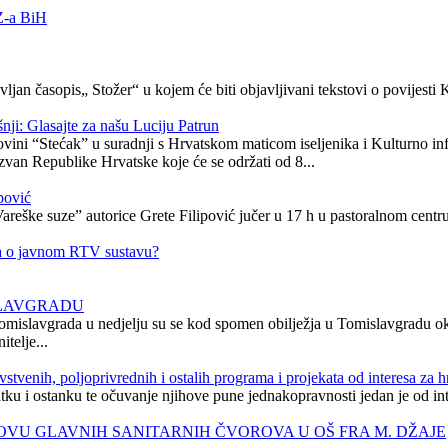
Z-a BiH
jan časopis„ Stožer“ u kojem će biti objavljivani tekstovi o povijesti 
šnji: Glasajte za našu Luciju Patrun
govini “Stećak” u suradnji s Hrvatskom maticom iseljenika i Kulturno i
izvan Republike Hrvatske koje će se održati od 8...
pović
reške suze” autorice Grete Filipović jučer u 17 h u pastoralnom centru
na o javnom RTV sustavu?
SLAVGRADU
 Tomislavgrada u nedjelju su se kod spomen obilježja u Tomislavgradu o
itelje...
avstvenih, poljoprivrednih i ostalih programa i projekata od interesa za
ku i ostanku te očuvanje njihove pune jednakopravnosti jedan je od in
VU GLAVNIH SANITARNIH ČVOROVA U OŠ FRA M. DŽAJE