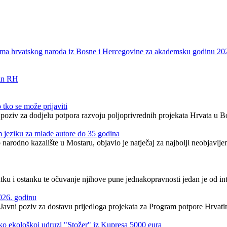
nicima hrvatskog naroda iz Bosne i Hercegovine za akademsku godinu 20
van RH
tko se može prijaviti
i poziv za dodjelu potpora razvoju poljoprivrednih projekata Hrvata u B
om jeziku za mlade autore do 35 godina
narodno kazalište u Mostaru, objavio je natječaj za najbolji neobjavlj
ku i ostanku te očuvanje njihove pune jednakopravnosti jedan je od in
026. godinu
 Javni poziv za dostavu prijedloga projekata za Program potpore Hrvati
sko ekološkoj udruzi "Stožer" iz Kupresa 5000 eura