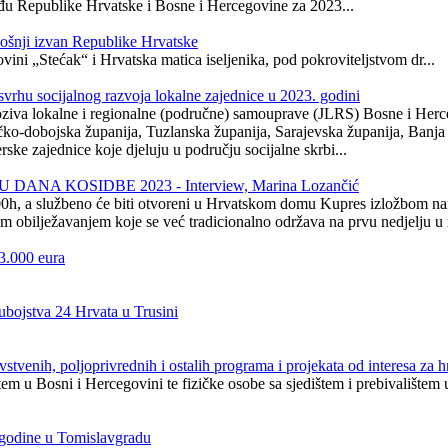
đu Republike Hrvatske i Bosne i Hercegovine za 2023...
 nošnji izvan Republike Hrvatske
vini „Stećak“ i Hrvatska matica iseljenika, pod pokroviteljstvom dr...
svrhu socijalnog razvoja lokalne zajednice u 2023. godini
ike poziva lokalne i regionalne (područne) samouprave (JLRS) Bosne i 
-dobojska županija, Tuzlanska županija, Sarajevska županija, Banja Luk
rske zajednice koje djeluju u području socijalne skrbi...
A KOSIDBE 2023 - Interview, Marina Lozančić
00h, a službeno će biti otvoreni u Hrvatskom domu Kupres izložbom na
njim obilježavanjem koje se već tradicionalno održava na prvu nedjelju 
3.000 eura
ubojstva 24 Hrvata u Trusini
avstvenih, poljoprivrednih i ostalih programa i projekata od interesa za
ištem u Bosni i Hercegovini te fizičke osobe sa sjedištem i prebivalištem 
godine u Tomislavgradu