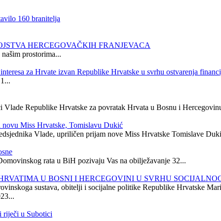
vilo 160 branitelja
BOJSTVA HERCEGOVAČKIH FRANJEVACA
 našim prostorima...
d interesa za Hrvate izvan Republike Hrvatske u svrhu ostvarenja financ
1...
 Vlade Republike Hrvatske za povratak Hrvata u Bosnu i Hercegovinu
za novu Miss Hrvatske, Tomislavu Dukić
edsjednika Vlade, upriličen prijam nove Miss Hrvatske Tomislave Dukić
osne
Domovinskog rata u BiH pozivaju Vas na obilježavanje 32...
VATIMA U BOSNI I HERCEGOVINI U SVRHU SOCIJALNOG
vinskoga sustava, obitelji i socijalne politike Republike Hrvatske Mar
23...
riječi u Subotici