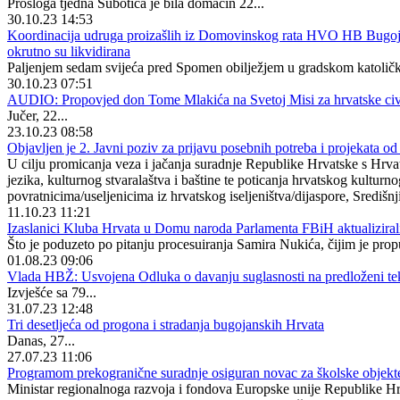
Prošloga tjedna Subotica je bila domaćin 22...
30.10.23 14:53
Koordinacija udruga proizašlih iz Domovinskog rata HVO HB Bugojno -
okrutno su likvidirana
Paljenjem sedam svijeća pred Spomen obilježjem u gradskom katoličk
30.10.23 07:51
AUDIO: Propovjed don Tome Mlakića na Svetoj Misi za hrvatske civile
Jučer, 22...
23.10.23 08:58
Objavljen je 2. Javni poziv za prijavu posebnih potreba i projekata o
U cilju promicanja veza i jačanja suradnje Republike Hrvatske s Hrvat
jezika, kulturnog stvaralaštva i baštine te poticanja hrvatskog kult
povratnicima/useljenicima iz hrvatskog iseljeništva/dijaspore, Središn
11.10.23 11:21
Izaslanici Kluba Hrvata u Domu naroda Parlamenta FBiH aktualizirali
Što je poduzeto po pitanju procesuiranja Samira Nukića, čijim je pro
01.08.23 09:06
Vlada HBŽ: Usvojena Odluka o davanju suglasnosti na predloženi tek
Izvješće sa 79...
31.07.23 12:48
Tri desetljeća od progona i stradanja bugojanskih Hrvata
Danas, 27...
27.07.23 11:06
Programom prekogranične suradnje osiguran novac za školske objekte
Ministar regionalnoga razvoja i fondova Europske unije Republike Hrv