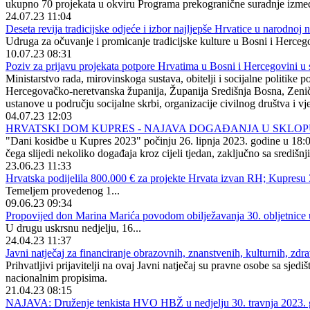
ukupno 70 projekata u okviru Programa prekogranične suradnje izme
24.07.23 11:04
Deseta revija tradicijske odjeće i izbor najljepše Hrvatice u narodnoj
Udruga za očuvanje i promicanje tradicijske kulture u Bosni i Hercego
10.07.23 08:31
Poziv za prijavu projekata potpore Hrvatima u Bosni i Hercegovini u 
Ministarstvo rada, mirovinskoga sustava, obitelji i socijalne polit
Hercegovačko-neretvanska županija, Županija Središnja Bosna, Zeničko
ustanove u području socijalne skrbi, organizacije civilnog društva i vje
04.07.23 12:03
HRVATSKI DOM KUPRES - NAJAVA DOGAĐANJA U SKLOPU DAN
"Dani kosidbe u Kupres 2023" počinju 26. lipnja 2023. godine u 18:
čega slijedi nekoliko događaja kroz cijeli tjedan, zaključno sa središ
23.06.23 11:33
Hrvatska podijelila 800.000 € za projekte Hrvata izvan RH; Kupresu 
Temeljem provedenog 1...
09.06.23 09:34
Propovijed don Marina Marića povodom obilježavanja 30. obljetnice 
U drugu uskrsnu nedjelju, 16...
24.04.23 11:37
Javni natječaj za financiranje obrazovnih, znanstvenih, kulturnih, zdr
Prihvatljivi prijavitelji na ovaj Javni natječaj su pravne osobe sa sjed
nacionalnim propisima.
21.04.23 08:15
NAJAVA: Druženje tenkista HVO HBŽ u nedjelju 30. travnja 2023. 