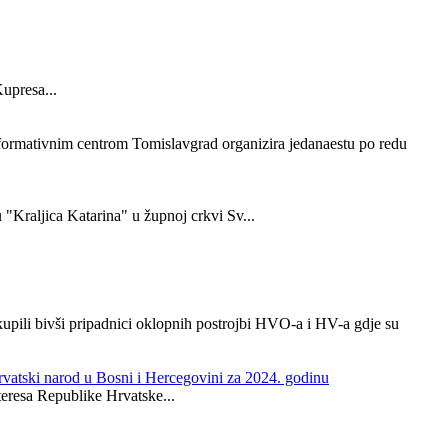
Kupresa...
nformativnim centrom Tomislavgrad organizira jedanaestu po redu
 "Kraljica Katarina" u župnoj crkvi Sv...
kupili bivši pripadnici oklopnih postrojbi HVO-a i HV-a gdje su
 hrvatski narod u Bosni i Hercegovini za 2024. godinu
teresa Republike Hrvatske...