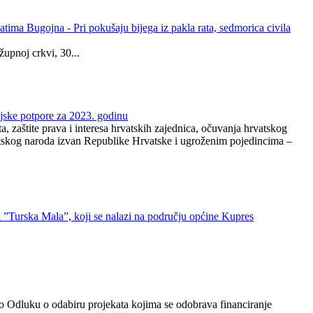
ima Bugojna - Pri pokušaju bijega iz pakla rata, sedmorica civila
upnoj crkvi, 30...
ijske potpore za 2023. godinu
, zaštite prava i interesa hrvatskih zajednica, očuvanja hrvatskog
vatskog naroda izvan Republike Hrvatske i ugroženim pojedincima –
 ”Turska Mala”, koji se nalazi na području općine Kupres
io Odluku o odabiru projekata kojima se odobrava financiranje