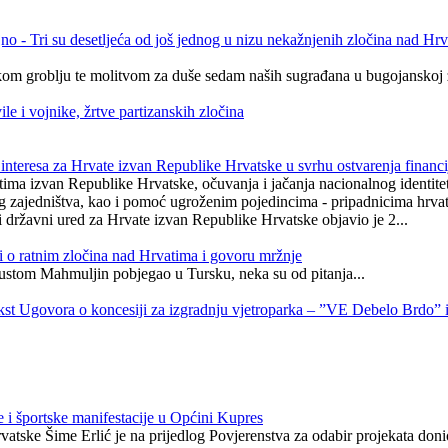
 Tri su desetljeća od još jednog u nizu nekažnjenih zločina nad Hrvat
om groblju te molitvom za duše sedam naših sugrađana u bugojanskoj ž
 i vojnike, žrtve partizanskih zločina
d interesa za Hrvate izvan Republike Hrvatske u svrhu ostvarenja financ
ima izvan Republike Hrvatske, očuvanja i jačanja nacionalnog identiteta
urnog zajedništva, kao i pomoć ugroženim pojedincima - pripadnicima hr
ji državni ured za Hrvate izvan Republike Hrvatske objavio je 2...
 o ratnim zločina nad Hrvatima i govoru mržnje
pustom Mahmuljin pobjegao u Tursku, neka su od pitanja...
st Ugovora o koncesiji za izgradnju vjetroparka – ”VE Debelo Brdo” i
 i športske manifestacije u Općini Kupres
atske Šime Erlić je na prijedlog Povjerenstva za odabir projekata don