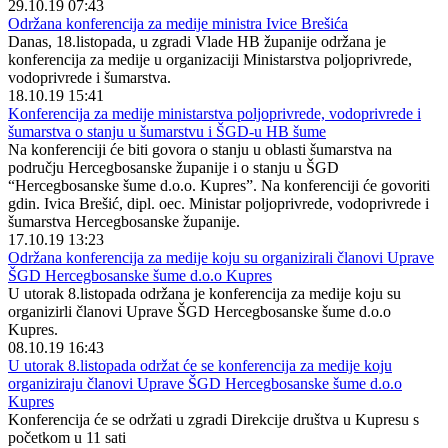
29.10.19 07:43
Održana konferencija za medije ministra Ivice Brešića
Danas, 18.listopada, u zgradi Vlade HB županije održana je
konferencija za medije u organizaciji Ministarstva poljoprivrede,
vodoprivrede i šumarstva.
18.10.19 15:41
Konferencija za medije ministarstva poljoprivrede, vodoprivrede i
šumarstva o stanju u šumarstvu i ŠGD-u HB šume
Na konferenciji će biti govora o stanju u oblasti šumarstva na
području Hercegbosanske županije i o stanju u ŠGD
“Hercegbosanske šume d.o.o. Kupres”. Na konferenciji će govoriti
gdin. Ivica Brešić, dipl. oec. Ministar poljoprivrede, vodoprivrede i
šumarstva Hercegbosanske županije.
17.10.19 13:23
Održana konferencija za medije koju su organizirali članovi Uprave
ŠGD Hercegbosanske šume d.o.o Kupres
U utorak 8.listopada održana je konferencija za medije koju su
organizirli članovi Uprave ŠGD Hercegbosanske šume d.o.o
Kupres.
08.10.19 16:43
U utorak 8.listopada održat će se konferencija za medije koju
organiziraju članovi Uprave ŠGD Hercegbosanske šume d.o.o
Kupres
Konferencija će se održati u zgradi Direkcije društva u Kupresu s
početkom u 11 sati