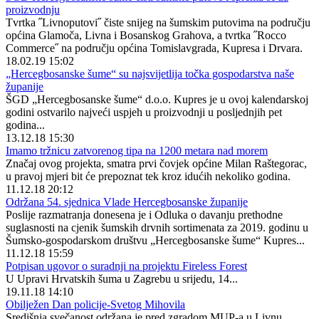
proizvodnju
Tvrtka ˝Livnoputovi˝ čiste snijeg na šumskim putovima na području
općina Glamoča, Livna i Bosanskog Grahova, a tvrtka ˝Rocco
Commerce˝ na području općina Tomislavgrada, Kupresa i Drvara.
18.02.19 15:02
„Hercegbosanske šume“ su najsvijetlija točka gospodarstva naše
županije
ŠGD „Hercegbosanske šume“ d.o.o. Kupres je u ovoj kalendarskoj
godini ostvarilo najveći uspjeh u proizvodnji u posljednjih pet
godina...
13.12.18 15:30
Imamo tržnicu zatvorenog tipa na 1200 metara nad morem
Značaj ovog projekta, smatra prvi čovjek općine Milan Raštegorac,
u pravoj mjeri bit će prepoznat tek kroz idućih nekoliko godina.
11.12.18 20:12
Održana 54. sjednica Vlade Hercegbosanske županije
Poslije razmatranja donesena je i Odluka o davanju prethodne
suglasnosti na cjenik šumskih drvnih sortimenata za 2019. godinu u
Šumsko-gospodarskom društvu „Hercegbosanske šume“ Kupres...
11.12.18 15:59
Potpisan ugovor o suradnji na projektu Fireless Forest
U Upravi Hrvatskih šuma u Zagrebu u srijedu, 14...
19.11.18 14:10
Obilježen Dan policije-Svetog Mihovila
Središnja svečanost održana je pred zgradom MUP-a u Livnu...