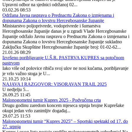
Upravni odbor na sjednici održanoj 02...
03.02.26 08:53
Održana Javna rasprava o Prednacrtu Zakona o izmjenama i
dopunama Zakona o lovstvu Hercegbosanske županije
Ministarstvo poljoprivrede, vodoprivrede i šumarstva
Hercegbosanske županije danas je u zgradi Vlade Hercegbosanske
županije održalo Javnu raspravu o Prednacrtu Zakona o izmjenama i
dopunama Zakona o lovstvu Hercegbosanske županije sukladno
Zaključku Skupštine Hercegbosanske županije broj: 01-02-62...
21.01.26 08:29
Izvršeno poribljavanje U.Š.R. PASTRVA KUPRES sa potočnom
pastrvom
Iako više od polovice ribiča svoj ulov ne nosi kućama, poribljavanje
je vrlo važno stoga je U...
21.10.25 10:14
NAJAVA I RAZGOVOR: VISORAVAN TRAIL 2025
U nedjelju 5...
26.09.25 11:45
Malonogometni turnir Kupres 2025 - Podvučena crta
Drugu godinu zaredom koncem mjeseca srpnja brojne Kuprešake
okupi jedan vrlo zanimljiv događaj...
29.07.25 11:53
Malonogometni turnir “Kupres 2025” – Sportski spektakl od 17. do
27. srpnja
Kupres i ovog ljeta postaje središte malonogometnih uzbuđenja! Na