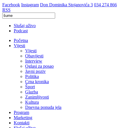
Facebook
Instagram
Don Dominika Stojanovića 3
034 274 866
RSS
Slušaj uživo
Podcast
Početna
Vijesti
Vijesti
Obavijesti
Interview
Oglasi za posao
Javni poziv
Politika
Crna kronika
Šport
Glazba
Zanimljivosti
Kultura
Dnevna ponuda jela
Program
Marketing
Kontakti
Slušaj uživo