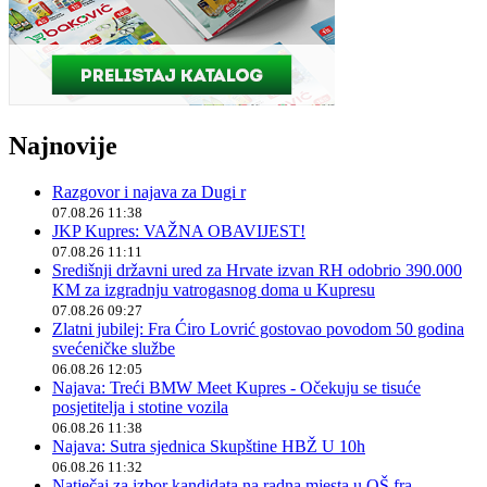
Najnovije
Razgovor i najava za Dugi r
07.08.26 11:38
JKP Kupres: VAŽNA OBAVIJEST!
07.08.26 11:11
Središnji državni ured za Hrvate izvan RH odobrio 390.000
KM za izgradnju vatrogasnog doma u Kupresu
07.08.26 09:27
Zlatni jubilej: Fra Ćiro Lovrić gostovao povodom 50 godina
svećeničke službe
06.08.26 12:05
Najava: Treći BMW Meet Kupres - Očekuju se tisuće
posjetitelja i stotine vozila
06.08.26 11:38
Najava: Sutra sjednica Skupštine HBŽ U 10h
06.08.26 11:32
Natječaj za izbor kandidata na radna mjesta u OŠ fra