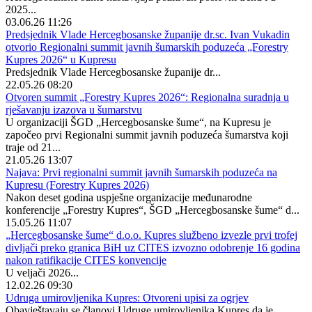
2025...
03.06.26 11:26
Predsjednik Vlade Hercegbosanske županije dr.sc. Ivan Vukadin
otvorio Regionalni summit javnih šumarskih poduzeća „Forestry
Kupres 2026“ u Kupresu
Predsjednik Vlade Hercegbosanske županije dr...
22.05.26 08:20
Otvoren summit „Forestry Kupres 2026“: Regionalna suradnja u
rješavanju izazova u šumarstvu
U organizaciji ŠGD „Hercegbosanske šume“, na Kupresu je
započeo prvi Regionalni summit javnih poduzeća šumarstva koji
traje od 21...
21.05.26 13:07
Najava: Prvi regionalni summit javnih šumarskih poduzeća na
Kupresu (Forestry Kupres 2026)
Nakon deset godina uspješne organizacije međunarodne
konferencije „Forestry Kupres“, ŠGD „Hercegbosanske šume“ d...
15.05.26 11:07
„Hercegbosanske šume“ d.o.o. Kupres službeno izvezle prvi trofej
divljači preko granica BiH uz CITES izvozno odobrenje 16 godina
nakon ratifikacije CITES konvencije
U veljači 2026...
12.02.26 09:30
Udruga umirovljenika Kupres: Otvoreni upisi za ogrjev
Obavještavaju se članovi Udruge umirovljenika Kupres da je