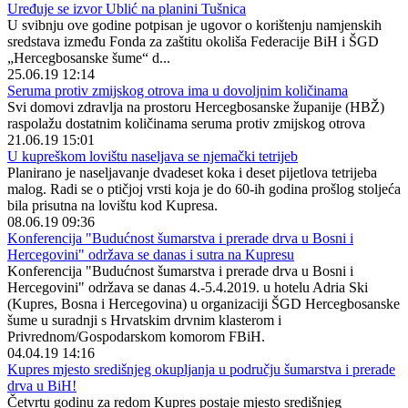
Uređuje se izvor Ublić na planini Tušnica
U svibnju ove godine potpisan je ugovor o korištenju namjenskih
sredstava između Fonda za zaštitu okoliša Federacije BiH i ŠGD
„Hercegbosanske šume“ d...
25.06.19 12:14
Seruma protiv zmijskog otrova ima u dovoljnim količinama
Svi domovi zdravlja na prostoru Hercegbosanske županije (HBŽ)
raspolažu dostatnim količinama seruma protiv zmijskog otrova
21.06.19 15:01
U kupreškom lovištu naseljava se njemački tetrijeb
Planirano je naseljavanje dvadeset koka i deset pijetlova tetrijeba
malog. Radi se o ptičjoj vrsti koja je do 60-ih godina prošlog stoljeća
bila prisutna na lovištu kod Kupresa.
08.06.19 09:36
Konferencija "Budućnost šumarstva i prerade drva u Bosni i
Hercegovini" održava se danas i sutra na Kupresu
Konferencija "Budućnost šumarstva i prerade drva u Bosni i
Hercegovini" održava se danas 4.-5.4.2019. u hotelu Adria Ski
(Kupres, Bosna i Hercegovina) u organizaciji ŠGD Hercegbosanske
šume u suradnji s Hrvatskim drvnim klasterom i
Privrednom/Gospodarskom komorom FBiH.
04.04.19 14:16
Kupres mjesto središnjeg okupljanja u području šumarstva i prerade
drva u BiH!
Četvrtu godinu za redom Kupres postaje mjesto središnjeg