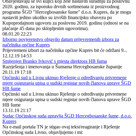
Obavještavaju se svi kupci koji žele nastaviti suradnju za poslovnu
2020. godinu, za isporuku drvnih sortimenata iz proizvodnog
programa ŠGD "Hercegbosanske šume" d.o.o. Kupres, da je mogu
nastaviti jedino ukoliko su izvršili financijsku obavezu po
Kupoprodajnom ugovoru za poslovnu 2019. godinu (odnosi se na
plaćanje 45 dana po sklopljenim ugovorima).
08.01.20 22:23
Izborno povjerenstvo objavilo datum prijevremenih izbora za
načelnika općine Kupres
Prijevremeni izbori za načelnika općine Kupres bit će održani 9...
12.12.19 14:53
Smijenjen Branko Ivković s mjesta direktora HB šuma
Razrješenja i imenovanja u Šumama Hercegbosanske županije
20.11.19 17:18
Općinski sud u Livnu ukinuo Rješenje o određivanju privremene
mjere osiguranja upisa u sudski registar novih članova uprave ŠGD
HB šume
Općinski sud u Livnu ukinuo Rješenje o određivanju privremene
mjere osiguranja upisa u sudski registar novih članova uprave ŠGD
HB šume
13.11.19 21:17
Sudac Općinskog suda upravlja ŠGD Hercegbosanske šume, d.o.o.
Kupres
Na e-mail portala TN je stigao ovaj tekst/reagiranje i Rješenje
Općinskog suda Livno, objavljujemo i mi: