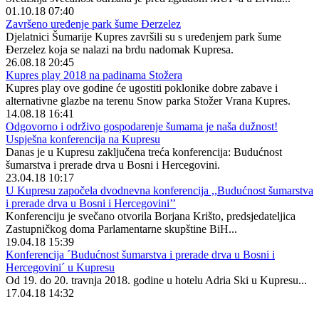
01.10.18 07:40
Završeno uređenje park šume Đerzelez
Djelatnici Šumarije Kupres završili su s uređenjem park šume
Đerzelez koja se nalazi na brdu nadomak Kupresa.
26.08.18 20:45
Kupres play 2018 na padinama Stožera
Kupres play ove godine će ugostiti poklonike dobre zabave i
alternativne glazbe na terenu Snow parka Stožer Vrana Kupres.
14.08.18 16:41
Odgovorno i održivo gospodarenje šumama je naša dužnost!
Uspješna konferencija na Kupresu
Danas je u Kupresu zaključena treća konferencija: Budućnost
šumarstva i prerade drva u Bosni i Hercegovini.
23.04.18 10:17
U Kupresu započela dvodnevna konferencija ,,Budućnost šumarstva
i prerade drva u Bosni i Hercegovini’’
Konferenciju je svečano otvorila Borjana Krišto, predsjedateljica
Zastupničkog doma Parlamentarne skupštine BiH...
19.04.18 15:39
Konferencija ´Budućnost šumarstva i prerade drva u Bosni i
Hercegovini´ u Kupresu
Od 19. do 20. travnja 2018. godine u hotelu Adria Ski u Kupresu...
17.04.18 14:32