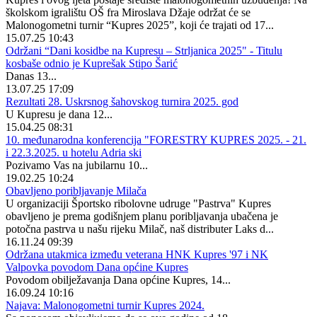
školskom igralištu OŠ fra Miroslava Džaje održat će se
Malonogometni turnir “Kupres 2025”, koji će trajati od 17...
15.07.25 10:43
Održani “Dani kosidbe na Kupresu – Strljanica 2025" - Titulu
kosbaše odnio je Kuprešak Stipo Šarić
Danas 13...
13.07.25 17:09
Rezultati 28. Uskrsnog šahovskog turnira 2025. god
U Kupresu je dana 12...
15.04.25 08:31
10. međunarodna konferencija "FORESTRY KUPRES 2025. - 21.
i 22.3.2025. u hotelu Adria ski
Pozivamo Vas na jubilarnu 10...
19.02.25 10:24
Obavljeno poribljavanje Milača
U organizaciji Športsko ribolovne udruge "Pastrva" Kupres
obavljeno je prema godišnjem planu poribljavanja ubačena je
potočna pastrva u našu rijeku Milač, naš distributer Laks d...
16.11.24 09:39
Održana utakmica između veterana HNK Kupres '97 i NK
Valpovka povodom Dana općine Kupres
Povodom obilježavanja Dana općine Kupres, 14...
16.09.24 10:16
Najava: Malonogometni turnir Kupres 2024.