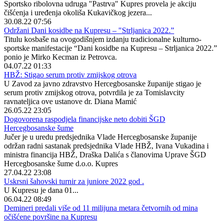
Sportsko ribolovna udruga "Pastrva" Kupres provela je akciju
čišćenja i uređenja okoliša Kukavičkog jezera...
30.08.22 07:56
Održani Dani kosidbe na Kupresu – "Strljanica 2022.”
Titulu kosbaše na ovogodišnjem izdanju tradicionalne kulturno-
sportske manifestacije “Dani kosidbe na Kupresu – Strljanica 2022.”
ponio je Mirko Kecman iz Petrovca.
04.07.22 01:33
HBŽ: Stigao serum protiv zmijskog otrova
U Zavod za javno zdravstvo Hercegbosanske županije stigao je
serum protiv zmijskog otrova, potvrdila je za Tomislavcity
ravnateljica ove ustanove dr. Diana Mamić
26.05.22 23:05
Dogovorena raspodjela financijske neto dobiti ŠGD
Hercegbosanske šume
Jučer je u uredu predsjednika Vlade Hercegbosanske županije
održan radni sastanak predsjednika Vlade HBŽ, Ivana Vukadina i
ministra financija HBŽ, Draška Dalića s članovima Uprave ŠGD
Hercegbosanske šume d.o.o. Kupres
27.04.22 23:08
Uskrsni šahovski turnir za juniore 2022 god .
U Kupresu je dana 01...
06.04.22 08:49
Demineri predali više od 11 milijuna metara četvornih od mina
očišćene površine na Kupresu