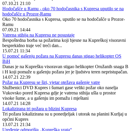
07.10.21 21:10
Hodočašće u Ramu - oko 70 hodočasnika s Kupresa uputilo se na
hodočašće u Prozor-Ramu
Oko 70 hodočasnika s Kupresa, uputilo se na hodočašće u Prozor-
Ramu
07.09.21 14:44
Vatrena stihija na Kupresu ne posustaje
Bespoštedna borba sa požarima koji bjesne na Kupreškoj visoravni
besprekidno traje već treći dan...
15.07.21 11:34
U pomoć gašenju požara na Kupresu danas stigao helikopter OS
BiH
Danas je na Kuprešku visoravan stigao helikopter Oružanih snaga B
i H koji pomaže u gašenju požara jer je ljudstvu teren nepristupačan.
14.07.21 22:39
Požar na Kupresu se širi, vjetar otežava gašenje vatre
Službenici DVD Kupres i šumari gase veliki požar oko naselja
Vukovsko pored Kupresa gdje je vatrena stihija ušla u prostor
visoke šume, a u gašenju im pomažu i mještani
14.07.21 14:28
Lokalizirana tri požara u blizini Kupresa
Tri požara lokalizirana su u ponedjeljak i utorak na planini Kurljaj u
općini Kupres
13.07.21 21:34
Uređenje odmorišta „Kupreška vrata“