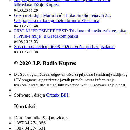
Miroslava Džaje Kupres.
04.08.26 11:29
Gosti u studiju: Marin Ivić i Luka Smoljo najavili 22.
Gospojinski malonogometni turnir u Zloselima
04.08.26 10:48
PRVI KUPRESBEERFEST: Tri dana vrhunske zabave, piva
i „Pivske milje“ u Gradskom parku
04.08.26 08:53
Susreti u Galečiću, 06.08.2026.- Večer pod zvijezdama
03.08.26 10:39
© 2020 J.P. Radio Kupres
Društvo s ograničenom odgovornošću za pripremu i emitiranje radijskog
i TV programa, organiziranje javnih priredbi, javno informiranje,
telekomunikacijske usluge, muzička produkciju i izdavačku djelatnost.
Software i dizajn
Creatix BiH
Kontakti
Don Dominika Stojanovića 3
+387 34 274 866
+387 34 274 631