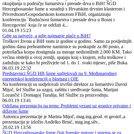
okupljanja u području šumarstva i prerade drva u BiH! ŠGD
Hercegbosanske šume u suradnji s Hrvatskim drvnim klasterom i
Privrednom/Gospodarskom komorom FBiH, organiziraju
konferenciju ´Budućnost šumarstva i prerade drva u Bosni i
Hercegovini´ koja će se održati 4...
01.04.19 15:23
Gdje su najveće, a gdje najmanje plaće u BiH?
Troškovi života u BiH rastu iz godine u godinu. Samo za posljednjih
godinu dana prehrambene namirnice su poskupile za 80 posto, a
potrošačka korpa dostignula za mnoge nediostižnih 2.000 KM. Tako
većina obitelji u ovoj zemlji, spajaju kraj s krajem, režu troškove i
zadužuju se kako bi preživjele od 1. do 1. svaki mjesec, piše Buka.
06.03.19 22:32
Predstavnici ŠGD HB šume sudjelovali na 9. Međunarodnoj
energetskoj konferenciji o biomasi i OIE
Na konferenciji su sudjelovali izvršni direktor za šumarstvo David
Mijoč, šef Službe za uzgoj, zaštitu i uređivanje šuma, Marijan
Lozančić i Domagoj Turalija, šef Službe za proizvodnju.
06.03.19 13:41
Održana prezentacija na temu: Problemi vezani uz granice privatne i
državne šume
Autorica prezentacije je Marina Mijoč, mag.ing.geod. et geoinf.,a
prezentaciju je izložio Anđelko Brnić, mag.ing.silv..
20.02.19 13:56
ŠGD Hercegbosanske šume čisti šumske putove i sprema se za