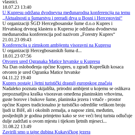
vlasnici.
18.07.23 13:40
U Kupresu održana dvodnevna međunarodna konferencija na temu
„Aktualnosti u šumarstvu i preradi drva u Bosni i Hercegovini“
U organizaciji ŠGD Hercegbosanske šume d.o.o Kupres i
Hrvatskog drvnog klastera u Kupresu je održana dvodnevna
međunarodna konferencija pod nazivom „Forestry Kupres“
21.01.23 09:43
Konferencija u zimskom ambijentu visoravni na Kupresu
U organizaciji Hercegbosanskih šuma d...
18.01.23 07:56
Otvoren ured Ogranaka Matice hrvatske u Kupresu
Na Dan oslobođenja općine Kupres, u zgradi Kupreških kosaca
otvoren je ured Ogranka Matice hrvatske
04.11.22 19:40
Kupres postaje i ljetni turistički dragulj europskog značaja
Nadaleko poznata skijališta, prirodni ambijent u kojemu se oslikava
prepoznatljiva kraška visoravan omeđena planinskim vrhovima,
guste borove i bukove šume, planinska jezera i vrtače - prostor
općine Kupres tradicionalno je turističko odredište velikom broju
ljudi iz BiH, ali i okolnih zemalja, a napose zimi, međutim,
posljednjih je godina primjetno kako se sve veći broj turista odlučuje
dulje zadržati u ovom mjestu i tijekom ljetnih mjeseci...
31.08.22 13:49
Zavirili smo u tajne dubina Kukavičkog jezera