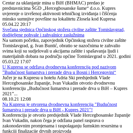
Centar za uklanjanje mina u BiH (BHMAC) predao je
predstavnicima ŠGD „Hercegbosanske šume“ d.o.o. Kupres
uvjerenje o izvršenoj aktivnosti tehničkog izviđanja i čišćenja
minsko sumnjive površine na lokalitetu Zlosela kod Kupresa
05.04.22 20:17
Svečana sjednica Općinskog stožera civilne zaštite Tomislavgrad,
dodijeljene pohvale i zahvalnice zaslužnima
Na samom početku, zapovjednik Općinskog stožera civilne zaštite
Tomislavgrad, g. Ivan Buntić, obratio se nazočnima te zahvalio
svima koji su sudjelovali u akcijama zaštite i spašavanja ljudi i
materijalnih dobara na području općine Tomislavgrad u 2021. godini
05.03.22 17:07
U Kupresu se održava dvodnevna konferencija pod nazivom
”Budućnost šumarstva i prerade drva u Bosni i Hercegovini“
Jučer je na Kupresu u hotelu Adria Ski predsjednik Vlade
Hercegbosanske županije, Ivan Vukadin otvorio dvodnevnu
konferenciju „Budućnost šumarstva i prerade drva u BiH – Kupres
2021”...
08.10.21 12:08
Na Kupresu je otvorena dvodnevna konferencija "Budućnost
šumarstva i prerade drva u BiH - Kupres 2021"!
Konferenciju je otvorio predsjednik Vlade Hercegbosanske županije
Ivan Vukadin, nakon čega je održana panel rasprava o
zakonodavnim promjenama i raspolaganju šumskim resursima u
funkciji finalizacije drvnih proizvoda