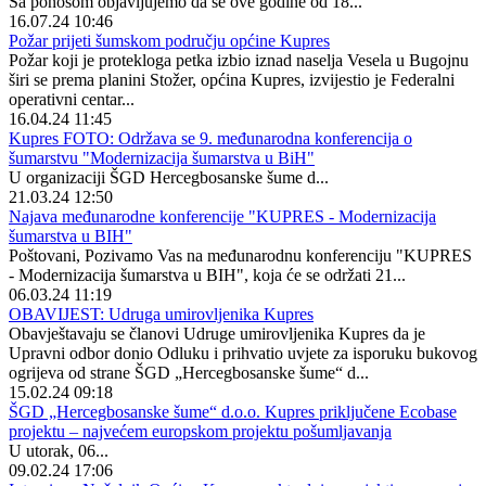
Sa ponosom objavljujemo da se ove godine od 18...
16.07.24 10:46
Požar prijeti šumskom području općine Kupres
Požar koji je protekloga petka izbio iznad naselja Vesela u Bugojnu
širi se prema planini Stožer, općina Kupres, izvijestio je Federalni
operativni centar...
16.04.24 11:45
Kupres FOTO: Održava se 9. međunarodna konferencija o
šumarstvu "Modernizacija šumarstva u BiH"
U organizaciji ŠGD Hercegbosanske šume d...
21.03.24 12:50
Najava međunarodne konferencije "KUPRES - Modernizacija
šumarstva u BIH"
Poštovani, Pozivamo Vas na međunarodnu konferenciju "KUPRES
- Modernizacija šumarstva u BIH", koja će se održati 21...
06.03.24 11:19
OBAVIJEST: Udruga umirovljenika Kupres
Obavještavaju se članovi Udruge umirovljenika Kupres da je
Upravni odbor donio Odluku i prihvatio uvjete za isporuku bukovog
ogrijeva od strane ŠGD „Hercegbosanske šume“ d...
15.02.24 09:18
ŠGD „Hercegbosanske šume“ d.o.o. Kupres priključene Ecobase
projektu – najvećem europskom projektu pošumljavanja
U utorak, 06...
09.02.24 17:06