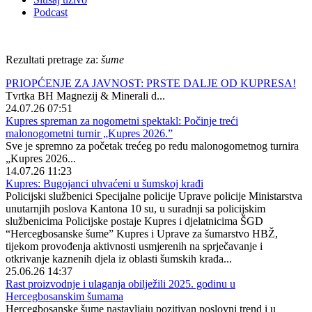
Podcast
Rezultati pretrage za:
šume
PRIOPĆENJE ZA JAVNOST: PRSTE DALJE OD KUPRESA!
Tvrtka BH Magnezij & Minerali d...
24.07.26 07:51
Kupres spreman za nogometni spektakl: Počinje treći
malonogometni turnir „Kupres 2026.”
Sve je spremno za početak trećeg po redu malonogometnog turnira
„Kupres 2026...
14.07.26 11:23
Kupres: Bugojanci uhvaćeni u šumskoj krađi
Policijski službenici Specijalne policije Uprave policije Ministarstva
unutarnjih poslova Kantona 10 su, u suradnji sa policijskim
službenicima Policijske postaje Kupres i djelatnicima ŠGD
“Hercegbosanske šume” Kupres i Uprave za šumarstvo HBŽ,
tijekom provođenja aktivnosti usmjerenih na sprječavanje i
otkrivanje kaznenih djela iz oblasti šumskih krađa...
25.06.26 14:37
Rast proizvodnje i ulaganja obilježili 2025. godinu u
Hercegbosanskim šumama
Hercegbosanske šume nastavljaju pozitivan poslovni trend i u