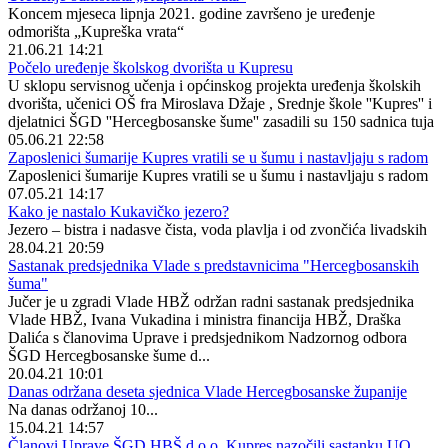
Koncem mjeseca lipnja 2021. godine završeno je uređenje
odmorišta „Kupreška vrata“
21.06.21 14:21
Počelo uređenje školskog dvorišta u Kupresu
U sklopu servisnog učenja i općinskog projekta uređenja školskih
dvorišta, učenici OŠ fra Miroslava Džaje , Srednje škole ''Kupres'' i
djelatnici ŠGD ''Hercegbosanske šume'' zasadili su 150 sadnica tuja
05.06.21 22:58
Zaposlenici šumarije Kupres vratili se u šumu i nastavljaju s radom
Zaposlenici šumarije Kupres vratili se u šumu i nastavljaju s radom
07.05.21 14:17
Kako je nastalo Kukavičko jezero?
Jezero – bistra i nadasve čista, voda plavlja i od zvončića livadskih
28.04.21 20:59
Sastanak predsjednika Vlade s predstavnicima "Hercegbosanskih
šuma"
Jučer je u zgradi Vlade HBŽ održan radni sastanak predsjednika
Vlade HBŽ, Ivana Vukadina i ministra financija HBŽ, Draška
Dalića s članovima Uprave i predsjednikom Nadzornog odbora
ŠGD Hercegbosanske šume d...
20.04.21 10:01
Danas održana deseta sjednica Vlade Hercegbosanske županije
Na danas održanoj 10...
15.04.21 14:57
Članovi Uprave ŠGD HBŠ d.o.o. Kupres nazočili sastanku UO