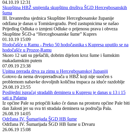
04.10.19 12:31
Skupština HBŽ smijenila skupštinu društva ŠGD Hercegbosanskih
šuma
III. Izvanredna sjednica Skupštine Hercegbosanske županije
održana je danas u Tomislavgradu. Pred zastupnicima se našao
Prijedlog Odluka o izmjeni Odluke o prijenosu prava i obveza
Skupštine ŠGD-a “Hercegbosanske šume” Kupres
01.10.19 15:09
Hodočašće u Ramu - Preko 50 hodočasnika s Kupresa uputilo se na
hodočašće u Prozor-Ramu
Skoro 12 sati su pješačili, dobrim dijelom kroz šume i šumskim
makadamskim putem
07.09.19 23:38
Upitna prerada drva za zimu u Hercegbosanskoj županiji
Gotovo da nema drvoprerađivača u HBŽ koji nije suočen s
problemom nabavke dovoljnih količina trupaca za iduće razdoblje
29.08.19 23:55
Poslijedni ispraćaj stradalih deminera u Kupresu je danas u 13 i 15
sati u Palama
Iz općine Pale su priopćili kako će danas na prostoru općine Pale biti
dan žalosti jer su sva tri stradala deminera sa područja Pala.
26.08.19 14:05
Održana IV. Šumarijada ŠGD HB šume
Održana IV. Šumarijada ŠGD HB šume u Drvaru
26.06.19 15:08