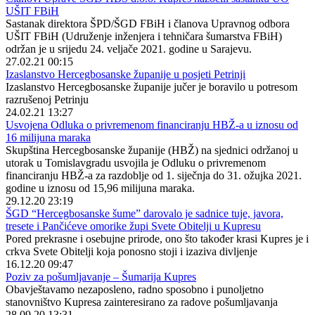
UŠIT FBiH
Sastanak direktora ŠPD/ŠGD FBiH i članova Upravnog odbora
UŠIT FBiH (Udruženje inženjera i tehničara šumarstva FBiH)
održan je u srijedu 24. veljače 2021. godine u Sarajevu.
27.02.21 00:15
Izaslanstvo Hercegbosanske županije u posjeti Petrinji
Izaslanstvo Hercegbosanske županije jučer je boravilo u potresom
razrušenoj Petrinju
24.02.21 13:27
Usvojena Odluka o privremenom financiranju HBŽ-a u iznosu od
16 milijuna maraka
Skupština Hercegbosanske županije (HBŽ) na sjednici održanoj u
utorak u Tomislavgradu usvojila je Odluku o privremenom
financiranju HBŽ-a za razdoblje od 1. siječnja do 31. ožujka 2021.
godine u iznosu od 15,96 milijuna maraka.
29.12.20 23:19
ŠGD “Hercegbosanske šume” darovalo je sadnice tuje, javora,
tresete i Pančićeve omorike župi Svete Obitelji u Kupresu
Pored prekrasne i osebujne prirode, ono što također krasi Kupres je i
crkva Svete Obitelji koja ponosno stoji i izaziva divljenje
16.12.20 09:47
Poziv za pošumljavanje – Šumarija Kupres
Obavještavamo nezaposleno, radno sposobno i punoljetno
stanovništvo Kupresa zainteresirano za radove pošumljavanja
28.09.20 13:31