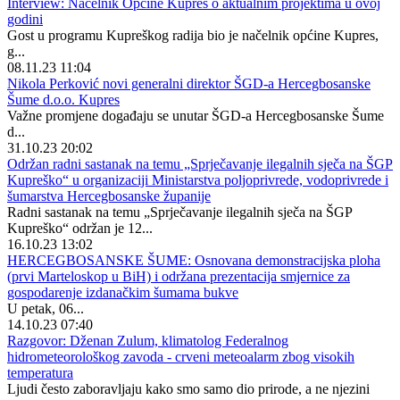
Interview: Načelnik Općine Kupres o aktualnim projektima u ovoj
godini
Gost u programu Kupreškog radija bio je načelnik općine Kupres,
g...
08.11.23 11:04
Nikola Perković novi generalni direktor ŠGD-a Hercegbosanske
Šume d.o.o. Kupres
Važne promjene događaju se unutar ŠGD-a Hercegbosanske Šume
d...
31.10.23 20:02
Održan radni sastanak na temu „Sprječavanje ilegalnih sječa na ŠGP
Kupreško“ u organizaciji Ministarstva poljoprivrede, vodoprivrede i
šumarstva Hercegbosanske županije
Radni sastanak na temu „Sprječavanje ilegalnih sječa na ŠGP
Kupreško“ održan je 12...
16.10.23 13:02
HERCEGBOSANSKE ŠUME: Osnovana demonstracijska ploha
(prvi Marteloskop u BiH) i održana prezentacija smjernice za
gospodarenje izdanačkim šumama bukve
U petak, 06...
14.10.23 07:40
Razgovor: Dženan Zulum, klimatolog Federalnog
hidrometeorološkog zavoda - crveni meteoalarm zbog visokih
temperatura
Ljudi često zaboravljaju kako smo samo dio prirode, a ne njezini