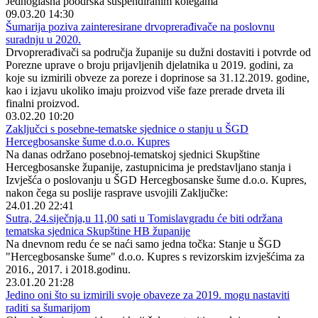
Jednoglasna poodrška suspendiranim kolegama
09.03.20 14:30
Šumarija poziva zainteresirane drvoprerađivače na poslovnu
suradnju u 2020.
Drvoprerađivači sa područja županije su dužni dostaviti i potvrde od
Porezne uprave o broju prijavljenih djelatnika u 2019. godini, za
koje su izmirili obveze za poreze i doprinose sa 31.12.2019. godine,
kao i izjavu ukoliko imaju proizvod više faze prerade drveta ili
finalni proizvod.
03.02.20 10:20
Zaključci s posebne-tematske sjednice o stanju u ŠGD
Hercegbosanske šume d.o.o. Kupres
Na danas održano posebnoj-tematskoj sjednici Skupštine
Hercegbosanske županije, zastupnicima je predstavljano stanja i
Izvješća o poslovanju u ŠGD Hercegbosanske šume d.o.o. Kupres,
nakon čega su poslije rasprave usvojili Zaključke:
24.01.20 22:41
Sutra, 24.siječnja,u 11,00 sati u Tomislavgradu će biti održana
tematska sjednica Skupštine HB županije
Na dnevnom redu će se naći samo jedna točka: Stanje u ŠGD
"Hercegbosanske šume" d.o.o. Kupres s revizorskim izvješćima za
2016., 2017. i 2018.godinu.
23.01.20 21:28
Jedino oni što su izmirili svoje obaveze za 2019. mogu nastaviti
raditi sa šumarijom