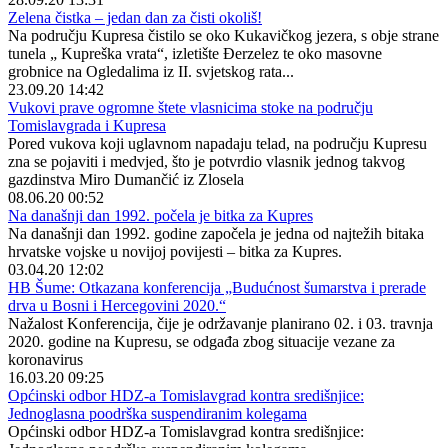
Zelena čistka – jedan dan za čisti okoliš!
Na području Kupresa čistilo se oko Kukavičkog jezera, s obje strane
tunela „ Kupreška vrata“, izletište Đerzelez te oko masovne
grobnice na Ogledalima iz II. svjetskog rata...
23.09.20 14:42
Vukovi prave ogromne štete vlasnicima stoke na području
Tomislavgrada i Kupresa
Pored vukova koji uglavnom napadaju telad, na području Kupresu
zna se pojaviti i medvjed, što je potvrdio vlasnik jednog takvog
gazdinstva Miro Dumančić iz Zlosela
08.06.20 00:52
Na današnji dan 1992. počela je bitka za Kupres
Na današnji dan 1992. godine započela je jedna od najtežih bitaka
hrvatske vojske u novijoj povijesti – bitka za Kupres.
03.04.20 12:02
HB Šume: Otkazana konferencija „Budućnost šumarstva i prerade
drva u Bosni i Hercegovini 2020.“
Nažalost Konferencija, čije je održavanje planirano 02. i 03. travnja
2020. godine na Kupresu, se odgađa zbog situacije vezane za
koronavirus
16.03.20 09:25
Općinski odbor HDZ-a Tomislavgrad kontra središnjice:
Jednoglasna poodrška suspendiranim kolegama
Općinski odbor HDZ-a Tomislavgrad kontra središnjice: