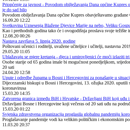
Priopćenje za javnost - Povodom obilježavanja Dana općine Kupres o
je do sad bilo
Povodom obilježavanja Dana općine Kupres obavještavamo građane Op
16.09.20 12:22
Svetkovina Uznesenja Blažene Djevice Marije na nebo, Veliku Gospu-
Kao i prethodnih godina tako će i ovogodišnja proslava svoje težište i
12.08.20 00:26
Nastava završava 5. lipnja 2020. godine
Poštovani učenici i roditelji, uvažene učiteljice i učitelji, nastavna 2019
29.05.20 11:05
Ublažavaju se mjere kretanja - djeca i umirovljenici će moći izlaziti tr
Osobe starije od 65 godina imale bi mogućnost ponedjeljkom, srijedom 
20 sati
24.04.20 12:58
Upute i odredbe župama u Bosni i Hercegovini za ponašanje u situaci
Dijecezanski biskupi u Bosni i Hercegovini, 13. ožujka 2020. uputil
koronavirusa
15.03.20 14:35
Zatvorena granica između BiH i Hrvatske - Državljani BiH koji uđu i
Državljani Bosne i Hercegovine koji večeras od 20 sati uđu na područ
15.03.20 01:22
Svjetska zdravstvena organizacija proglasila globalnu pandemiju kor
Proglašavanje pandemije vodi ka velikim političkim i ekonomskim posl
11.03.20 20:37