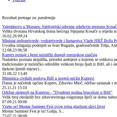
Rezultati pretrage za:
pandemija
Valentinovo u Mostaru: Simfonijski orkestar oduševio prepunu Kosaču
Velika dvorana Hrvatskog doma hercega Stjepana Kosače u srijedu nave
16.02.26 09:24
Ministar poljoprivrede, vodoprivrede i šumarstva Vlade HBŽ Božo Perić
Uvodna izlaganja podnijeli su Ivan Bugarin, gradonačelnik Trilja, Ante
12.08.23 06:58
Kupres postaje i ljetni turistički dragulj europskog značaja
Nadaleko poznata skijališta, prirodni ambijent u kojemu se oslikava 
tradicionalno je turističko odredište velikom broju ljudi iz BiH, ali i
tijekom ljetnih mjeseci...
31.08.22 13:49
Ministrica civilnih poslova BiH u posjeti općini Kupres!
Danas je načelnik općine Kupres, Zdravko Mioč, održao sastanak s m
25.11.21 15:10
Održan simpozij na Kupresu - “Dvadeset godina bruceloze u BiH”
Velik broj oboljelih bez zdravstvenoga osiguranja liječi se doma nabav
07.09.21 00:06
Vratio se! Mostar Summer Fest ovog rujna glazbom slavi život
Mostar Summer Fest je tu! Galija, S...
23.07.21 08:09