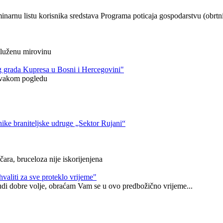
narnu listu korisnika sredstava Programa poticaja gospodarstvu (obrtni
asluženu mirovinu
 grada Kupresa u Bosni i Hercegovini"
 svakom pogledu
ike braniteljske udruge „Sektor Rujani“
ara, bruceloza nije iskorijenjena
valiti za sve proteklo vrijeme"
ljudi dobre volje, obraćam Vam se u ovo predbožično vrijeme...