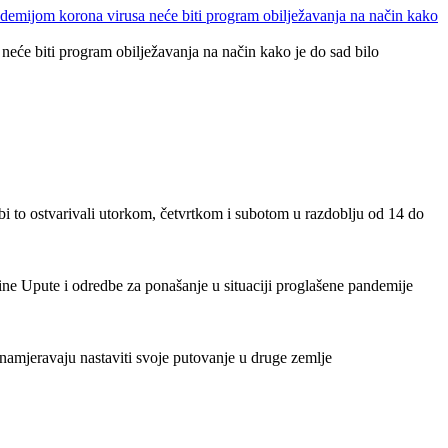
emijom korona virusa neće biti program obilježavanja na način kako
e biti program obilježavanja na način kako je do sad bilo
bi to ostvarivali utorkom, četvrtkom i subotom u razdoblju od 14 do
ne Upute i odredbe za ponašanje u situaciji proglašene pandemije
namjeravaju nastaviti svoje putovanje u druge zemlje