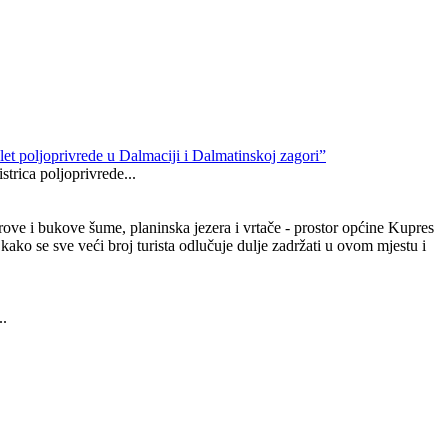
let poljoprivrede u Dalmaciji i Dalmatinskoj zagori”
trica poljoprivrede...
ove i bukove šume, planinska jezera i vrtače - prostor općine Kupres
 kako se sve veći broj turista odlučuje dulje zadržati u ovom mjestu i
..