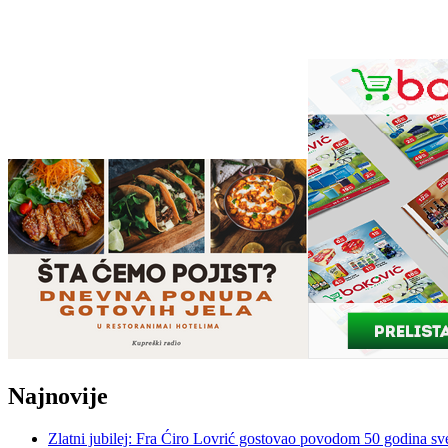
Najnovije
Zlatni jubilej: Fra Ćiro Lovrić gostovao povodom 50 godina sv