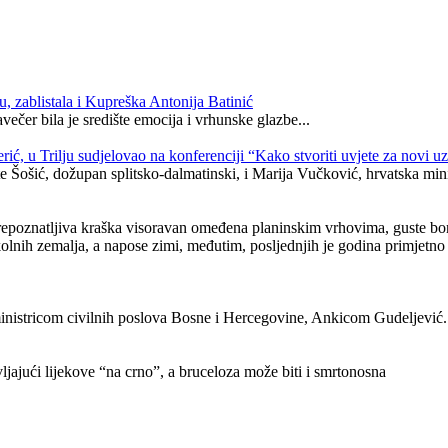
, zablistala i Kupreška Antonija Batinić
čer bila je središte emocija i vrhunske glazbe...
, u Trilju sudjelovao na konferenciji “Kako stvoriti uvjete za novi uz
 Šošić, dožupan splitsko-dalmatinski, i Marija Vučković, hrvatska minis
prepoznatljiva kraška visoravan omeđena planinskim vrhovima, guste bor
 okolnih zemalja, a napose zimi, međutim, posljednjih je godina primjetno
inistricom civilnih poslova Bosne i Hercegovine, Ankicom Gudeljević.
ljajući lijekove “na crno”, a bruceloza može biti i smrtonosna