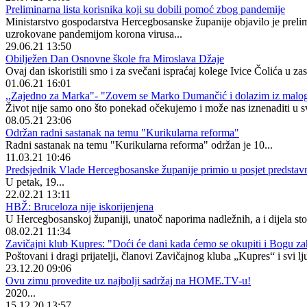
Preliminarna lista korisnika koji su dobili pomoć zbog pandemije
Ministarstvo gospodarstva Hercegbosanske županije objavilo je prelimi
uzrokovane pandemijom korona virusa...
29.06.21 13:50
Obilježen Dan Osnovne škole fra Miroslava Džaje
Ovaj dan iskoristili smo i za svečani ispraćaj kolege Ivice Čolića u z
01.06.21 16:01
,,Zajedno za Marka"- "Zovem se Marko Dumančić i dolazim iz malog
Život nije samo ono što ponekad očekujemo i može nas iznenaditi u
08.05.21 23:06
Održan radni sastanak na temu "Kurikularna reforma"
Radni sastanak na temu "Kurikularna reforma" održan je 10...
11.03.21 10:46
Predsjednik Vlade Hercegbosanske županije primio u posjet predstavn
U petak, 19...
22.02.21 13:11
HBŽ: Bruceloza nije iskorijenjena
U Hercegbosanskoj županiji, unatoč naporima nadležnih, a i dijela stoč
08.02.21 11:34
Zavičajni klub Kupres: "Doći će dani kada ćemo se okupiti i Bogu zah
Poštovani i dragi prijatelji, članovi Zavičajnog kluba „Kupres“ i svi 
23.12.20 09:06
Ovu zimu provedite uz najbolji sadržaj na HOME.TV-u!
2020...
15.12.20 13:57