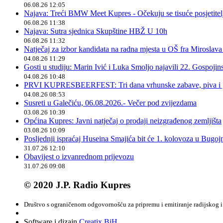
06.08.26 12:05
Najava: Treći BMW Meet Kupres - Očekuju se tisuće posjetitelja
06.08.26 11:38
Najava: Sutra sjednica Skupštine HBŽ U 10h
06.08.26 11:32
Natječaj za izbor kandidata na radna mjesta u OŠ fra Miroslav
04.08.26 11:29
Gosti u studiju: Marin Ivić i Luka Smoljo najavili 22. Gospoji
04.08.26 10:48
PRVI KUPRESBEERFEST: Tri dana vrhunske zabave, piva i „
04.08.26 08:53
Susreti u Galečiću, 06.08.2026.- Večer pod zvijezdama
03.08.26 10:39
Općina Kupres: Javni natječaj o prodaji neizgrađenog zemljišta
03.08.26 10:09
Posljednji ispraćaj Huseina Smajića bit će 1. kolovoza u Bugoj
31.07.26 12:10
Obavijest o izvanrednom prijevozu
31.07.26 09:08
© 2020 J.P. Radio Kupres
Društvo s ograničenom odgovornošću za pripremu i emitiranje radijskog i 
Software i dizajn
Creatix BiH