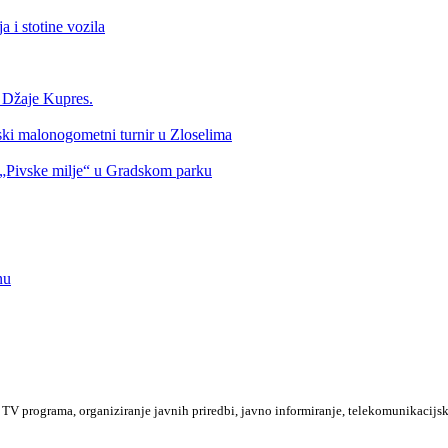
 i stotine vozila
a Džaje Kupres.
nski malonogometni turnir u Zloselima
Pivske milje“ u Gradskom parku
nu
TV programa, organiziranje javnih priredbi, javno informiranje, telekomunikacijsk