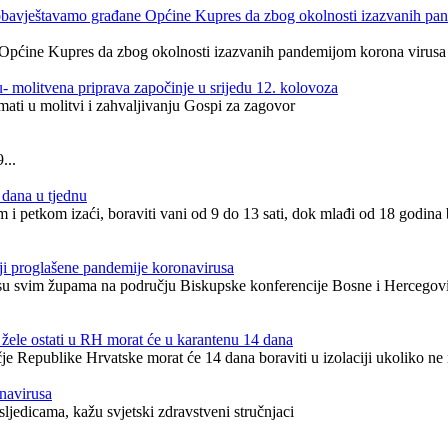
bavještavamo građane Općine Kupres da zbog okolnosti izazvanih pand
ćine Kupres da zbog okolnosti izazvanih pandemijom korona virusa neć
 molitvena priprava započinje u srijedu 12. kolovoza
mati u molitvi i zahvaljivanju Gospi za zagovor
...
i dana u tjednu
i petkom izaći, boraviti vani od 9 do 13 sati, dok mlađi od 18 godina 
ji proglašene pandemije koronavirusa
i su svim župama na području Biskupske konferencije Bosne i Hercegovi
 žele ostati u RH morat će u karantenu 14 dana
je Republike Hrvatske morat će 14 dana boraviti u izolaciji ukoliko ne 
onavirusa
jedicama, kažu svjetski zdravstveni stručnjaci