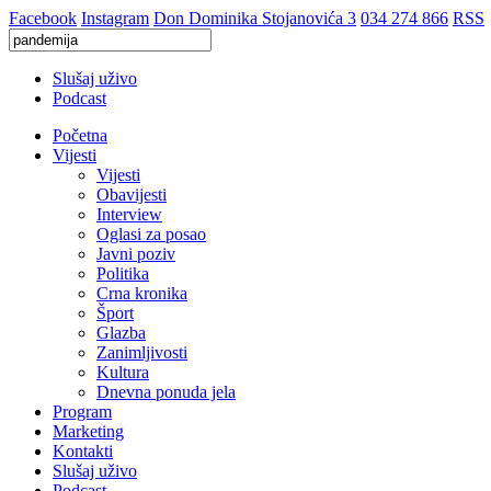
Facebook
Instagram
Don Dominika Stojanovića 3
034 274 866
RSS
Slušaj uživo
Podcast
Početna
Vijesti
Vijesti
Obavijesti
Interview
Oglasi za posao
Javni poziv
Politika
Crna kronika
Šport
Glazba
Zanimljivosti
Kultura
Dnevna ponuda jela
Program
Marketing
Kontakti
Slušaj uživo
Podcast