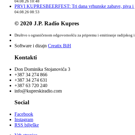
04.08.26 10:48
PRVI KUPRESBEERFEST: Tri dana vrhunske zabave, piva i „
04.08.26 08:53
© 2020 J.P. Radio Kupres
Društvo s ograničenom odgovornošću za pripremu i emitiranje radijskog i 
Software i dizajn
Creatix BiH
Kontakti
Don Dominika Stojanovića 3
+387 34 274 866
+387 34 274 631
+387 63 720 240
info@kupreskiradio.com
Social
Facebook
Instagram
RSS bilješke