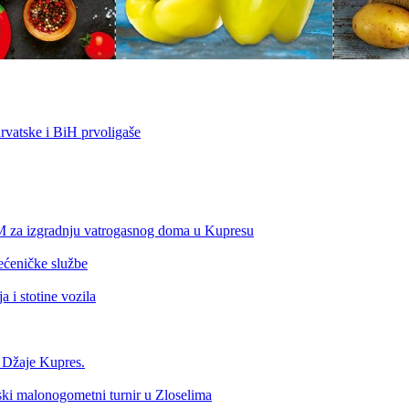
vatske i BiH prvoligaše
KM za izgradnju vatrogasnog doma u Kupresu
ećeničke službe
 i stotine vozila
a Džaje Kupres.
nski malonogometni turnir u Zloselima