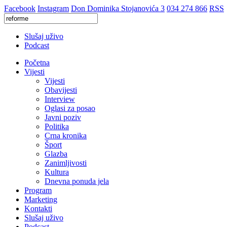
Facebook
Instagram
Don Dominika Stojanovića 3
034 274 866
RSS
Slušaj uživo
Podcast
Početna
Vijesti
Vijesti
Obavijesti
Interview
Oglasi za posao
Javni poziv
Politika
Crna kronika
Šport
Glazba
Zanimljivosti
Kultura
Dnevna ponuda jela
Program
Marketing
Kontakti
Slušaj uživo
Podcast