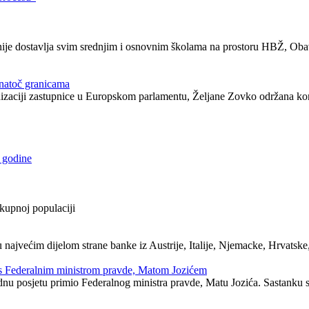
anije dostavlja svim srednjim i osnovnim školama na prostoru HBŽ, Oba
unatoč granicama
nizaciji zastupnice u Europskom parlamentu, Željane Zovko održana konf
. godine
ukupnoj populaciji
 najvećim dijelom strane banke iz Austrije, Italije, Njemacke, Hrvatske
 s Federalnim ministrom pravde, Matom Jozićem
nu posjetu primio Federalnog ministra pravde, Matu Jozića. Sastanku s