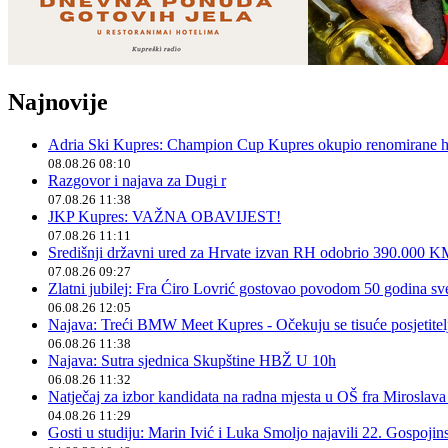
Najnovije
Adria Ski Kupres: Champion Cup Kupres okupio renomirane hr
08.08.26 08:10
Razgovor i najava za Dugi r
07.08.26 11:38
JKP Kupres: VAŽNA OBAVIJEST!
07.08.26 11:11
Središnji državni ured za Hrvate izvan RH odobrio 390.000 
07.08.26 09:27
Zlatni jubilej: Fra Ćiro Lovrić gostovao povodom 50 godina sv
06.08.26 12:05
Najava: Treći BMW Meet Kupres - Očekuju se tisuće posjetitelja
06.08.26 11:38
Najava: Sutra sjednica Skupštine HBŽ U 10h
06.08.26 11:32
Natječaj za izbor kandidata na radna mjesta u OŠ fra Miroslav
04.08.26 11:29
Gosti u studiju: Marin Ivić i Luka Smoljo najavili 22. Gospoji