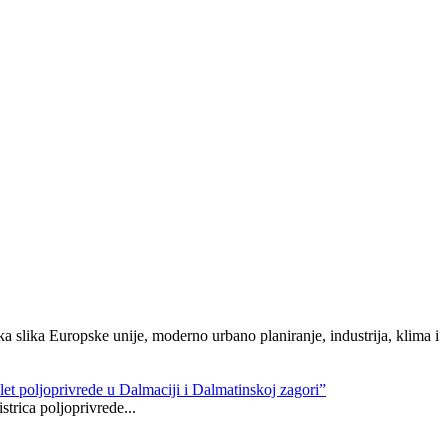
ka slika Europske unije, moderno urbano planiranje, industrija, klima i
let poljoprivrede u Dalmaciji i Dalmatinskoj zagori”
trica poljoprivrede...