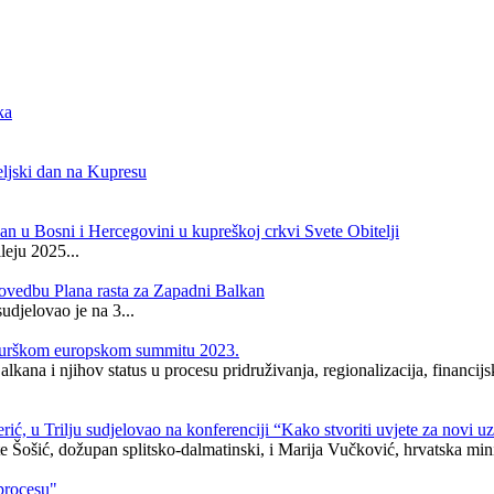
ka
ljski dan na Kupresu
dan u Bosni i Hercegovini u kupreškoj crkvi Svete Obitelji
leju 2025...
rovedbu Plana rasta za Zapadni Balkan
djelovao je na 3...
lzburškom europskom summitu 2023.
ana i njihov status u procesu pridruživanja, regionalizacija, financijs
, u Trilju sudjelovao na konferenciji “Kako stvoriti uvjete za novi uz
 Šošić, dožupan splitsko-dalmatinski, i Marija Vučković, hrvatska minis
procesu"