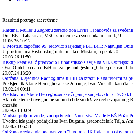
Rezultati pretrage za:
reforme
Kardinal Müller u Zagrebu zaredio don Elvira Tabakovića za svećeni
Don Elvir Tabaković, MSC zaređen je za svećenika u utorak, 9...
11.06.26 10:12
U Mostaru započelo 95. redovito zasjedanje BK BiH: Najavljen Obite
U prostorijama Biskupskog ordinarijata u Mostaru, u petak 20...
20.03.26 11:50
Biskup Petar Palić predvodio Euharistijsko slavlje na VII. Obiteljski 
Ovaj Obiteljski dan u BiH održan je pod geslom „Obitelj u susret Jubi
29.07.24 13:20
Održana 3. sjednica Radnog tima u BiH za izradu Plana reformi za p
Predsjednik Vlade Hercegbosanske županije, Ivan Vukadin kao član su
13.02.24 09:11
Predstavnici Vlade Hercegbosanske županije sudjelovali na 19. Sa
Aktualne teme i ove godine summita bile su države regije zapadnog Balk
energija...
28.09.23 10:09
Ministar poljoprivrede, vodoprivrede i šumarstva Vlade HBŽ Božo Perić
Uvodna izlaganja podnijeli su Ivan Bugarin, gradonačelnik Trilja, Ante
12.08.23 06:58
Održano predavanje pod nazivom "Upotreba IKT alata u nastavnom 