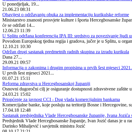
U ponedjeljak, 19...
21.06.23 08:31
Obavijest o održavanju obuka za implementaciju kurikulske reforme
Ministarstvo znanosti prosvjete kulture i športa Hercegbosanske žup
će se održati 14...
12.06.23 11:39
U Splitu održana konferencija IPA III: sredstvo za povezivanje ljudi 
Povodom Europskog tjedna regija i gradova, jučer je u Splitu, u orga
12.10.21 10:30
Održan drugi sastanak predmetnih radnih skupina za izradu kurikula
Dana 27...
29.09.21 09:57
Informacija o zakonima i drugim propisima u prvih šest mjeseci 2021
U prvih šest mjeseci 2021...
01.07.21 15:11
Reforma zdravstva u Hercegbosanskoj županiji
Osnovni dugoročni cilj je osiguranje dostupnosti zdravstvene zaštite 
24.03.21 15:02
Priopćenje za javnost CCI - Dug vlada komercijalnim bankama
Komercijalne banke, koje posluju na teritoriji Bosne i Hercegovine, su
17.04.18 12:48
Sastanak predsjednika Vlade Hercegbosanske županije, Ivana Jozića
Predsjednik Vlade Hercegbosanske županije, Ivan Jozić danas je u rad
Darinko Mihaljević i savjetnik ministra Jozić
08.10.17 21:21