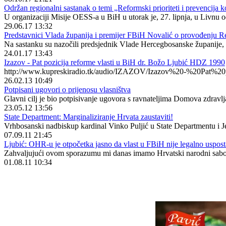
Održan regionalni sastanak o temi „Reformski prioriteti i prevencija k
U organizaciji Misije OESS-a u BiH u utorak je, 27. lipnja, u Livnu od
29.06.17 13:32
Predstavnici Vlada županija i premijer FBiH Novalić o provođenju 
Na sastanku su nazočili predsjednik Vlade Hercegbosanske županije, 
24.01.17 13:43
Izazov - Pat pozicija reforme vlasti u BiH dr. Božo Ljubić HDZ 1990
http://www.kupreskiradio.tk/audio/IZAZOV/Izazov%20-%20P
26.02.13 10:49
Potpisani ugovori o prijenosu vlasništva
Glavni cilj je bio potpisivanje ugovora s ravnateljima Domova zdravlja
23.05.12 13:56
State Department: Marginaliziranje Hrvata zaustaviti!
Vrhbosanski nadbiskup kardinal Vinko Puljić u State Departmentu i Je
07.09.11 21:45
Ljubić: OHR-u je otpočetka jasno da vlast u FBiH nije legalno uspost
Zahvaljujući ovom sporazumu mi danas imamo Hrvatski narodni sab
01.08.11 10:34