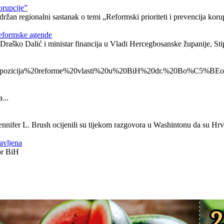
orupcije”
ržan regionalni sastanak o temi „Reformski prioriteti i prevencija koru
Reformske agende
Draško Dalić i ministar financija u Vladi Hercegbosanske županije, St
at%20pozicija%20reforme%20vlasti%20u%20BiH%20dr.%20Bo%C5
...
nnifer L. Brush ocijenili su tijekom razgovora u Washintonu da su Hrva
avljena
or BiH