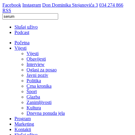
Facebook
Instagram
Don Dominika Stojanovića 3
034 274 866
RSS
Slušaj uživo
Podcast
Početna
Vijesti
Vijesti
Obavijesti
Interview
Oglasi za posao
Javni poziv
Politika
Crna kronika
Šport
Glazba
Zanimljivosti
Kultura
Dnevna ponuda jela
Program
Marketing
Kontakti
Slušaj uživo