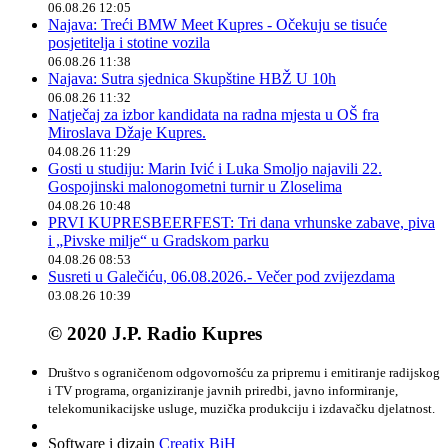
06.08.26 12:05
Najava: Treći BMW Meet Kupres - Očekuju se tisuće
posjetitelja i stotine vozila
06.08.26 11:38
Najava: Sutra sjednica Skupštine HBŽ U 10h
06.08.26 11:32
Natječaj za izbor kandidata na radna mjesta u OŠ fra
Miroslava Džaje Kupres.
04.08.26 11:29
Gosti u studiju: Marin Ivić i Luka Smoljo najavili 22.
Gospojinski malonogometni turnir u Zloselima
04.08.26 10:48
PRVI KUPRESBEERFEST: Tri dana vrhunske zabave, piva
i „Pivske milje“ u Gradskom parku
04.08.26 08:53
Susreti u Galečiću, 06.08.2026.- Večer pod zvijezdama
03.08.26 10:39
© 2020 J.P. Radio Kupres
Društvo s ograničenom odgovornošću za pripremu i emitiranje radijskog
i TV programa, organiziranje javnih priredbi, javno informiranje,
telekomunikacijske usluge, muzička produkciju i izdavačku djelatnost.
Software i dizajn
Creatix BiH