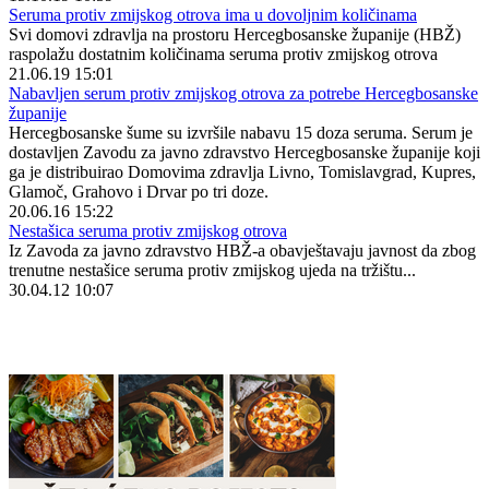
Seruma protiv zmijskog otrova ima u dovoljnim količinama
Svi domovi zdravlja na prostoru Hercegbosanske županije (HBŽ)
raspolažu dostatnim količinama seruma protiv zmijskog otrova
21.06.19 15:01
Nabavljen serum protiv zmijskog otrova za potrebe Hercegbosanske
županije
Hercegbosanske šume su izvršile nabavu 15 doza seruma. Serum je
dostavljen Zavodu za javno zdravstvo Hercegbosanske županije koji
ga je distribuirao Domovima zdravlja Livno, Tomislavgrad, Kupres,
Glamoč, Grahovo i Drvar po tri doze.
20.06.16 15:22
Nestašica seruma protiv zmijskog otrova
Iz Zavoda za javno zdravstvo HBŽ-a obavještavaju javnost da zbog
trenutne nestašice seruma protiv zmijskog ujeda na tržištu...
30.04.12 10:07