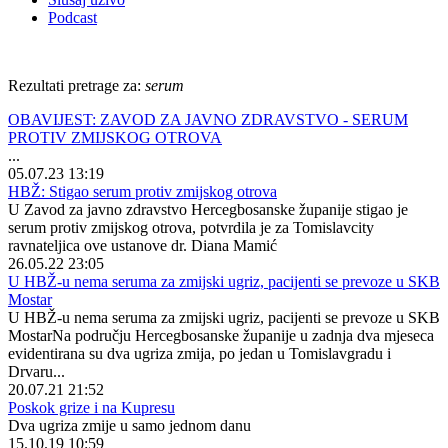
Podcast
Rezultati pretrage za:
serum
OBAVIJEST: ZAVOD ZA JAVNO ZDRAVSTVO - SERUM
PROTIV ZMIJSKOG OTROVA
...
05.07.23 13:19
HBŽ: Stigao serum protiv zmijskog otrova
U Zavod za javno zdravstvo Hercegbosanske županije stigao je
serum protiv zmijskog otrova, potvrdila je za Tomislavcity
ravnateljica ove ustanove dr. Diana Mamić
26.05.22 23:05
U HBŽ-u nema seruma za zmijski ugriz, pacijenti se prevoze u SKB
Mostar
U HBŽ-u nema seruma za zmijski ugriz, pacijenti se prevoze u SKB
MostarNa području Hercegbosanske županije u zadnja dva mjeseca
evidentirana su dva ugriza zmija, po jedan u Tomislavgradu i
Drvaru...
20.07.21 21:52
Poskok grize i na Kupresu
Dva ugriza zmije u samo jednom danu
15.10.19 10:59