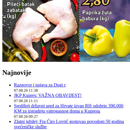
Najnovije
Razgovor i najava za Dugi r
07.08.26 11:38
JKP Kupres: VAŽNA OBAVIJEST!
07.08.26 11:11
Središnji državni ured za Hrvate izvan RH odobrio 390.000
KM za izgradnju vatrogasnog doma u Kupresu
07.08.26 09:27
Zlatni jubilej: Fra Ćiro Lovrić gostovao povodom 50 godina
svećeničke službe