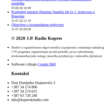
zemljišta
03.08.26 10:09
Posljednji ispraćaj Huseina Smajića bit će 1. kolovoza u
Bugojnu
31.07.26 12:10
Obavijest o izvanrednom prijevozu
31.07.26 09:08
© 2020 J.P. Radio Kupres
Društvo s ograničenom odgovornošću za pripremu i emitiranje radijskog
i TV programa, organiziranje javnih priredbi, javno informiranje,
telekomunikacijske usluge, muzička produkciju i izdavačku djelatnost.
Software i dizajn
Creatix BiH
Kontakti
Don Dominika Stojanovića 3
+387 34 274 866
+387 34 274 631
+387 63 720 240
info@kupreskiradio.com