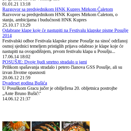
01.01.21 13:18
Razgovor sa predsjednikom HNK Kupres Mirkom Ćaletom
Razvovor sa predsjednikom HNK Kupres Mirkom Ćaletom, o
stanju, ambicijama i budućnosti HNK Kupres
25.10.17 13:29
Odabrane klape koje će nastupiti na Festivalu klapske pisme Posušje
2014
Festivalski odbor Festivala klapske pisme Posušje na sinoć održanoj
osmoj sjednici temeljem pristiglih prijava odabrao je klape koje će
nastupiti na ovogodišnjem, prvom festivalu klapa u Posušju...
17.06.14 18:02
POSUŠJE: Dvoje ljudi smrtno stradalo u jami
Prilikom spašavanja stradalo i petero članova GSS Posušje, ali su
izvan životne opasnosti
20.06.12 21:59
Dvadeset godina Bušića
U Posuškom Gracu jučer je obilježena 20. obljetnica postrojbe
„Ante Bruno Bušić\"
14.06.12 21:37