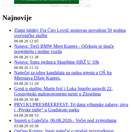
Najnovije
Zlatni jubilej: Fra Ćiro Lovrić gostovao povodom 50 godina
svećeničke službe
06.08.26 12:05
Najava: Treći BMW Meet Kupres - Očekuju se tisuće
posjetitelja i stotine vozila
06.08.26 11:38
Najava: Sutra sjednica Skupštine HBŽ U 10h
06.08.26 11:32
Natječaj za izbor kandidata na radna mjesta u OŠ fra
Miroslava Džaje Kupres.
04.08.26 11:29
Gosti u studiju: Marin Ivić i Luka Smoljo najavili 22.
Gospojinski malonogometni turnir u Zloselima
04.08.26 10:48
PRVI KUPRESBEERFEST: Tri dana vrhunske zabave, piva
i „Pivske milje“ u Gradskom parku
04.08.26 08:53
Susreti u Galečiću, 06.08.2026.- Večer pod zvijezdama
03.08.26 10:39
Općina Kupres: Javni natječaj o prodaji neizgrađenog