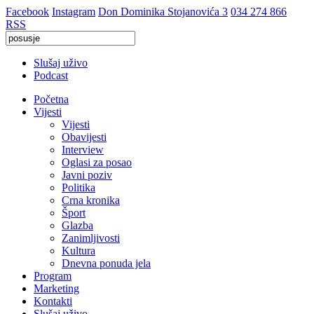
Facebook
Instagram
Don Dominika Stojanovića 3
034 274 866
RSS
Slušaj uživo
Podcast
Početna
Vijesti
Vijesti
Obavijesti
Interview
Oglasi za posao
Javni poziv
Politika
Crna kronika
Šport
Glazba
Zanimljivosti
Kultura
Dnevna ponuda jela
Program
Marketing
Kontakti
Slušaj uživo