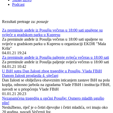
Podcast
Rezultati pretrage za:
posusje
Za preminule anđele iz Posušja večeras u 18:00 sati upaljene su
svijeće u gradskom parku u Kupresu
Za preminule anđele iz Posušja večeras u 18:00 sati upaljene su
svijeće u gradskom parku u Kupresu u organizaciji EKDR "Mala
Krila"
04.01.21 19:24
Za preminule anđele iz Posušja paljenje svijeća večeras u 18:00 sati
Za preminule anđele iz Posušja paljenje svijeća večeras u 18:00 sati
04.01.21 10:42
U BiH sutra Dan žalosti zbog tragedije u Posušju, Vlada FBiH
Danom žalosti proglasila 4. siječanj
Dan žalosti se obilježava obaveznim isticanjem zastave BiH na pola
koplja, odnosno jarbola na zgradama Vlade FBiH i institucija FBiH,
navodi se u priopćenju Vlade FBiH
01.01.21 20:23
Nezapamćena tragedija u općini Posušje: Osmero mladih ugušio
plin!
Neslužbeno, riječ je o četiri djevojke i četiri mladića, svi imaju oko
20 godina, navodi Večernji list.