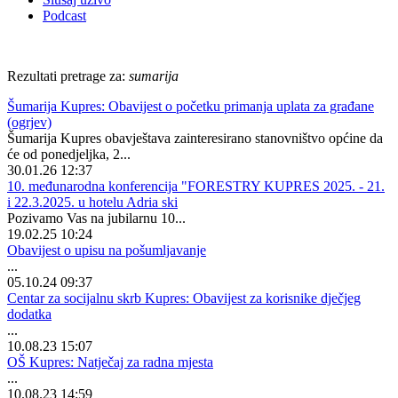
Podcast
Rezultati pretrage za:
sumarija
Šumarija Kupres: Obavijest o početku primanja uplata za građane
(ogrjev)
Šumarija Kupres obavještava zainteresirano stanovništvo općine da
će od ponedjeljka, 2...
30.01.26 12:37
10. međunarodna konferencija "FORESTRY KUPRES 2025. - 21.
i 22.3.2025. u hotelu Adria ski
Pozivamo Vas na jubilarnu 10...
19.02.25 10:24
Obavijest o upisu na pošumljavanje
...
05.10.24 09:37
Centar za socijalnu skrb Kupres: Obavijest za korisnike dječjeg
dodatka
...
10.08.23 15:07
OŠ Kupres: Natječaj za radna mjesta
...
10.08.23 14:59