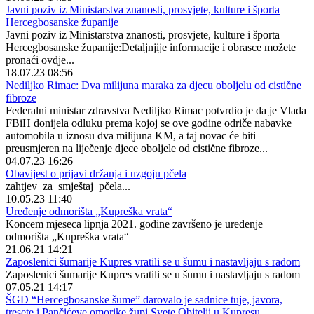
Javni poziv iz Ministarstva znanosti, prosvjete, kulture i športa
Hercegbosanske županije
Javni poziv iz Ministarstva znanosti, prosvjete, kulture i športa
Hercegbosanske županije:Detaljnjije informacije i obrasce možete
pronaći ovdje...
18.07.23 08:56
Nediljko Rimac: Dva milijuna maraka za djecu oboljelu od cistične
fibroze
Federalni ministar zdravstva Nediljko Rimac potvrdio je da je Vlada
FBiH donijela odluku prema kojoj se ove godine odriče nabavke
automobila u iznosu dva milijuna KM, a taj novac će biti
preusmjeren na liječenje djece oboljele od cistične fibroze...
04.07.23 16:26
Obavijest o prijavi držanja i uzgoju pčela
zahtjev_za_smještaj_pčela...
10.05.23 11:40
Uređenje odmorišta „Kupreška vrata“
Koncem mjeseca lipnja 2021. godine završeno je uređenje
odmorišta „Kupreška vrata“
21.06.21 14:21
Zaposlenici šumarije Kupres vratili se u šumu i nastavljaju s radom
Zaposlenici šumarije Kupres vratili se u šumu i nastavljaju s radom
07.05.21 14:17
ŠGD “Hercegbosanske šume” darovalo je sadnice tuje, javora,
tresete i Pančićeve omorike župi Svete Obitelji u Kupresu