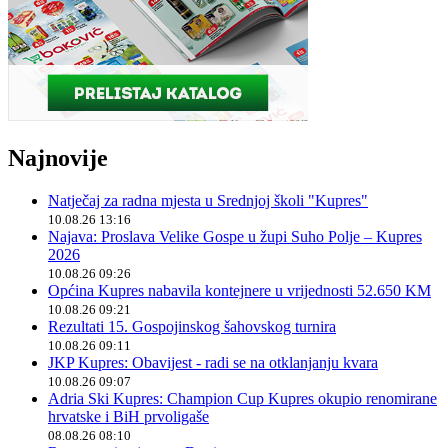
Najnovije
Natječaj za radna mjesta u Srednjoj školi "Kupres"
10.08.26 13:16
Najava: Proslava Velike Gospe u župi Suho Polje – Kupres
2026
10.08.26 09:26
Općina Kupres nabavila kontejnere u vrijednosti 52.650 KM
10.08.26 09:21
Rezultati 15. Gospojinskog šahovskog turnira
10.08.26 09:11
JKP Kupres: Obavijest - radi se na otklanjanju kvara
10.08.26 09:07
Adria Ski Kupres: Champion Cup Kupres okupio renomirane
hrvatske i BiH prvoligaše
08.08.26 08:10