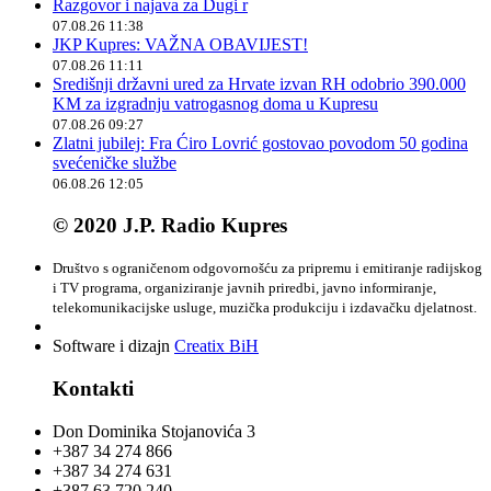
Razgovor i najava za Dugi r
07.08.26 11:38
JKP Kupres: VAŽNA OBAVIJEST!
07.08.26 11:11
Središnji državni ured za Hrvate izvan RH odobrio 390.000
KM za izgradnju vatrogasnog doma u Kupresu
07.08.26 09:27
Zlatni jubilej: Fra Ćiro Lovrić gostovao povodom 50 godina
svećeničke službe
06.08.26 12:05
© 2020 J.P. Radio Kupres
Društvo s ograničenom odgovornošću za pripremu i emitiranje radijskog
i TV programa, organiziranje javnih priredbi, javno informiranje,
telekomunikacijske usluge, muzička produkciju i izdavačku djelatnost.
Software i dizajn
Creatix BiH
Kontakti
Don Dominika Stojanovića 3
+387 34 274 866
+387 34 274 631
+387 63 720 240