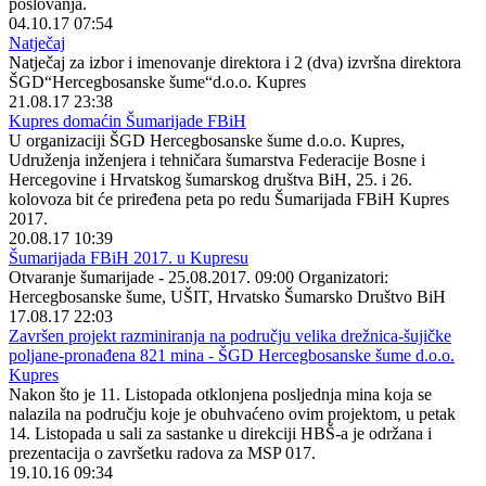
poslovanja.
04.10.17 07:54
Natječaj
Natječaj za izbor i imenovanje direktora i 2 (dva) izvršna direktora
ŠGD“Hercegbosanske šume“d.o.o. Kupres
21.08.17 23:38
Kupres domaćin Šumarijade FBiH
U organizaciji ŠGD Hercegbosanske šume d.o.o. Kupres,
Udruženja inženjera i tehničara šumarstva Federacije Bosne i
Hercegovine i Hrvatskog šumarskog društva BiH, 25. i 26.
kolovoza bit će priređena peta po redu Šumarijada FBiH Kupres
2017.
20.08.17 10:39
Šumarijada FBiH 2017. u Kupresu
Otvaranje šumarijade - 25.08.2017. 09:00 Organizatori:
Hercegbosanske šume, UŠIT, Hrvatsko Šumarsko Društvo BiH
17.08.17 22:03
Završen projekt razminiranja na području velika drežnica-šujičke
poljane-pronađena 821 mina - ŠGD Hercegbosanske šume d.o.o.
Kupres
Nakon što je 11. Listopada otklonjena posljednja mina koja se
nalazila na području koje je obuhvaćeno ovim projektom, u petak
14. Listopada u sali za sastanke u direkciji HBŠ-a je održana i
prezentacija o završetku radova za MSP 017.
19.10.16 09:34