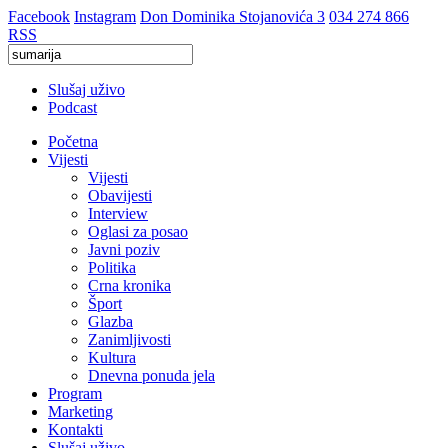
Facebook
Instagram
Don Dominika Stojanovića 3
034 274 866
RSS
Slušaj uživo
Podcast
Početna
Vijesti
Vijesti
Obavijesti
Interview
Oglasi za posao
Javni poziv
Politika
Crna kronika
Šport
Glazba
Zanimljivosti
Kultura
Dnevna ponuda jela
Program
Marketing
Kontakti
Slušaj uživo