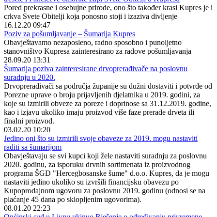
Pored prekrasne i osebujne prirode, ono što također krasi Kupres je i
crkva Svete Obitelji koja ponosno stoji i izaziva divljenje
16.12.20 09:47
Poziv za pošumljavanje – Šumarija Kupres
Obavještavamo nezaposleno, radno sposobno i punoljetno
stanovništvo Kupresa zainteresirano za radove pošumljavanja
28.09.20 13:31
Šumarija poziva zainteresirane drvoprerađivače na poslovnu
suradnju u 2020.
Drvoprerađivači sa područja županije su dužni dostaviti i potvrde od
Porezne uprave o broju prijavljenih djelatnika u 2019. godini, za
koje su izmirili obveze za poreze i doprinose sa 31.12.2019. godine,
kao i izjavu ukoliko imaju proizvod više faze prerade drveta ili
finalni proizvod.
03.02.20 10:20
Jedino oni što su izmirili svoje obaveze za 2019. mogu nastaviti
raditi sa šumarijom
Obavještavaju se svi kupci koji žele nastaviti suradnju za poslovnu
2020. godinu, za isporuku drvnih sortimenata iz proizvodnog
programa ŠGD "Hercegbosanske šume" d.o.o. Kupres, da je mogu
nastaviti jedino ukoliko su izvršili financijsku obavezu po
Kupoprodajnom ugovoru za poslovnu 2019. godinu (odnosi se na
plaćanje 45 dana po sklopljenim ugovorima).
08.01.20 22:23
Općinski sud u Livnu ukinuo Rješenje o određivanju privremene