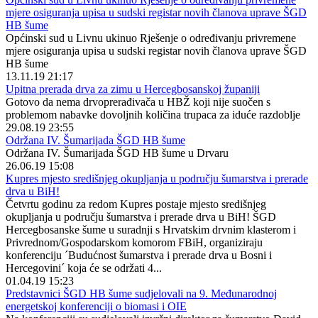
mjere osiguranja upisa u sudski registar novih članova uprave ŠGD
HB šume
Općinski sud u Livnu ukinuo Rješenje o određivanju privremene
mjere osiguranja upisa u sudski registar novih članova uprave ŠGD
HB šume
13.11.19 21:17
Upitna prerada drva za zimu u Hercegbosanskoj županiji
Gotovo da nema drvoprerađivača u HBŽ koji nije suočen s
problemom nabavke dovoljnih količina trupaca za iduće razdoblje
29.08.19 23:55
Održana IV. Šumarijada ŠGD HB šume
Održana IV. Šumarijada ŠGD HB šume u Drvaru
26.06.19 15:08
Kupres mjesto središnjeg okupljanja u području šumarstva i prerade
drva u BiH!
Četvrtu godinu za redom Kupres postaje mjesto središnjeg
okupljanja u području šumarstva i prerade drva u BiH! ŠGD
Hercegbosanske šume u suradnji s Hrvatskim drvnim klasterom i
Privrednom/Gospodarskom komorom FBiH, organiziraju
konferenciju ´Budućnost šumarstva i prerade drva u Bosni i
Hercegovini´ koja će se održati 4...
01.04.19 15:23
Predstavnici ŠGD HB šume sudjelovali na 9. Međunarodnoj
energetskoj konferenciji o biomasi i OIE