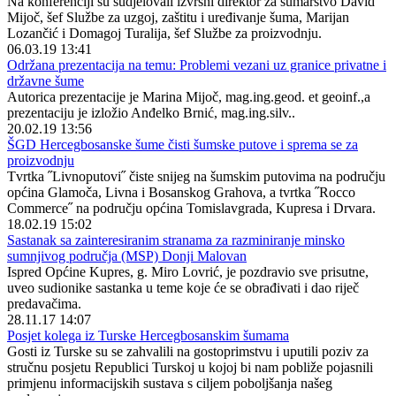
Na konferenciji su sudjelovali izvršni direktor za šumarstvo David
Mijoč, šef Službe za uzgoj, zaštitu i uređivanje šuma, Marijan
Lozančić i Domagoj Turalija, šef Službe za proizvodnju.
06.03.19 13:41
Održana prezentacija na temu: Problemi vezani uz granice privatne i
državne šume
Autorica prezentacije je Marina Mijoč, mag.ing.geod. et geoinf.,a
prezentaciju je izložio Anđelko Brnić, mag.ing.silv..
20.02.19 13:56
ŠGD Hercegbosanske šume čisti šumske putove i sprema se za
proizvodnju
Tvrtka ˝Livnoputovi˝ čiste snijeg na šumskim putovima na području
općina Glamoča, Livna i Bosanskog Grahova, a tvrtka ˝Rocco
Commerce˝ na području općina Tomislavgrada, Kupresa i Drvara.
18.02.19 15:02
Sastanak sa zainteresiranim stranama za razminiranje minsko
sumnjivog područja (MSP) Donji Malovan
Ispred Općine Kupres, g. Miro Lovrić, je pozdravio sve prisutne,
uveo sudionike sastanka u teme koje će se obrađivati i dao riječ
predavačima.
28.11.17 14:07
Posjet kolega iz Turske Hercegbosanskim šumama
Gosti iz Turske su se zahvalili na gostoprimstvu i uputili poziv za
stručnu posjetu Republici Turskoj u kojoj bi nam pobliže pojasnili
primjenu informacijskih sustava s ciljem poboljšanja našeg