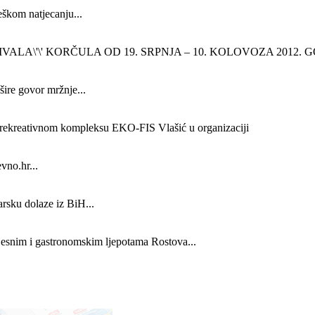
eškom natjecanju...
LA\'\' KORČULA OD 19. SRPNJA – 10. KOLOVOZA 2012. 
šire govor mržnje...
ekreativnom kompleksu EKO-FIS Vlašić u organizaciji
vno.hr...
rsku dolaze iz BiH...
vijesnim i gastronomskim ljepotama Rostova...