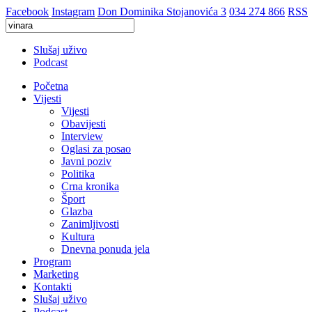
Facebook
Instagram
Don Dominika Stojanovića 3
034 274 866
RSS
Slušaj uživo
Podcast
Početna
Vijesti
Vijesti
Obavijesti
Interview
Oglasi za posao
Javni poziv
Politika
Crna kronika
Šport
Glazba
Zanimljivosti
Kultura
Dnevna ponuda jela
Program
Marketing
Kontakti
Slušaj uživo
Podcast