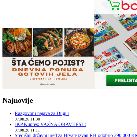
Najnovije
Razgovor i najava za Dugi r
07.08.26 11:38
JKP Kupres: VAŽNA OBAVIJEST!
07.08.26 11:11
Središnji državni ured za Hrvate izvan RH odobrio 390.000 