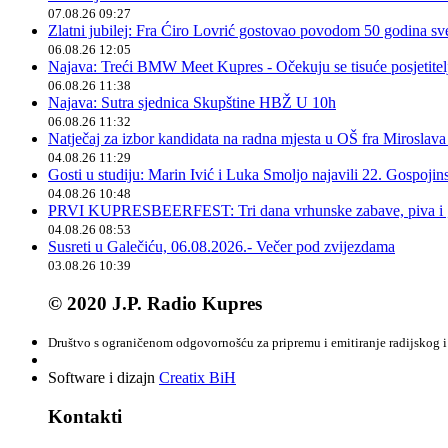
07.08.26 09:27
Zlatni jubilej: Fra Ćiro Lovrić gostovao povodom 50 godina sv
06.08.26 12:05
Najava: Treći BMW Meet Kupres - Očekuju se tisuće posjetitelja
06.08.26 11:38
Najava: Sutra sjednica Skupštine HBŽ U 10h
06.08.26 11:32
Natječaj za izbor kandidata na radna mjesta u OŠ fra Miroslav
04.08.26 11:29
Gosti u studiju: Marin Ivić i Luka Smoljo najavili 22. Gospoji
04.08.26 10:48
PRVI KUPRESBEERFEST: Tri dana vrhunske zabave, piva i „
04.08.26 08:53
Susreti u Galečiću, 06.08.2026.- Večer pod zvijezdama
03.08.26 10:39
© 2020 J.P. Radio Kupres
Društvo s ograničenom odgovornošću za pripremu i emitiranje radijskog i 
Software i dizajn
Creatix BiH
Kontakti