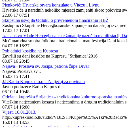
Plenković: Hrvatska otvara konzulate u Vitezu i Livnu
Hrvatska će u narednih nekoliko mjeseci zamijeniti skoro polovicu svo
22.06.17 07:51
Skupština usvojila Odluku o privremenom finaciranju HBŽ
Zastupnici Skupštine Hercegbosanske županije na današnjoj izvanredn
17.02.17 17:01
Izaslanstvo Vlade Hercegbosanske županije nazočilo manifestaciji Da
Međunarodna smotra folklora i tradicionalna manifestacija Dani kosid
04.07.16 16:27
Pobjednici kosidbe na Kupresu
Završili su dani kosidbe na Kupresu "Strljanica"2016
03.07.16 20:45
Najava - Proslava sv. Josipa, patrona župe Drvar
Najava: Proslava sv...
16.03.15 17:41
J.P.Radio Kupres d.o.o. - Natječaj za novinara
Javno poduzeće Radio Kupres d...
06.10.14 10:48
Održana kupreška Strljanica – tradicionalna kulturno sportska manife
Viteškim natjecanjem kosaca i natjecanjima u drugim tradicionalnim s
07.07.14 16:00
Vijesti 16.01.2013.
http://kupreskiradio.tk/audio/VIJESTI/Kupre%C5%A1ki%20Rad
16.01.13 13:53