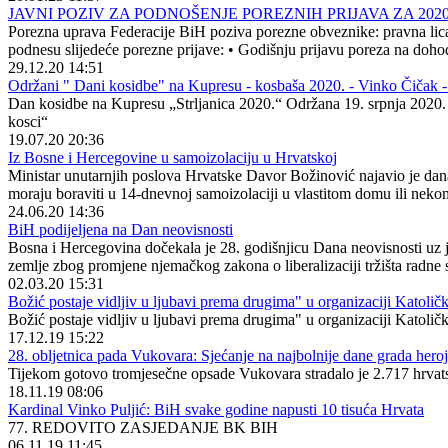
JAVNI POZIV ZA PODNOŠENJE POREZNIH PRIJAVA ZA 202
Porezna uprava Federacije BiH poziva porezne obveznike: pravna lic
podnesu slijedeće porezne prijave: • Godišnju prijavu poreza na doho
29.12.20 14:51
Održani " Dani kosidbe" na Kupresu - kosbaša 2020. - Vinko Čičak -
Dan kosidbe na Kupresu „Strljanica 2020.“ Održana 19. srpnja 2020. go
kosci“
19.07.20 20:36
Iz Bosne i Hercegovine u samoizolaciju u Hrvatskoj
Ministar unutarnjih poslova Hrvatske Davor Božinović najavio je dana
moraju boraviti u 14-dnevnoj samoizolaciji u vlastitom domu ili neko
24.06.20 14:36
BiH podijeljena na Dan neovisnosti
Bosna i Hercegovina dočekala je 28. godišnjicu Dana neovisnosti uz još
zemlje zbog promjene njemačkog zakona o liberalizaciji tržišta radne
02.03.20 15:31
Božić postaje vidljiv u ljubavi prema drugima" u organizaciji Katolič
Božić postaje vidljiv u ljubavi prema drugima" u organizaciji Katolič
17.12.19 15:22
28. obljetnica pada Vukovara: Sjećanje na najbolnije dane grada hero
Tijekom gotovo tromjesečne opsade Vukovara stradalo je 2.717 hrvatski
18.11.19 08:06
Kardinal Vinko Puljić: BiH svake godine napusti 10 tisuća Hrvata
77. REDOVITO ZASJEDANJE BK BIH
06.11.19 11:45