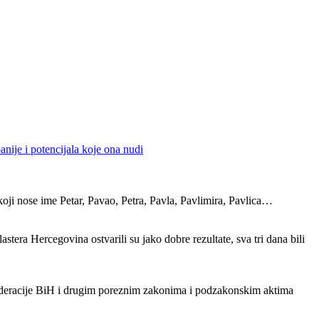
nije i potencijala koje ona nudi
koji nose ime Petar, Pavao, Petra, Pavla, Pavlimira, Pavlica…
tera Hercegovina ostvarili su jako dobre rezultate, sva tri dana bili
ederacije BiH i drugim poreznim zakonima i podzakonskim aktima