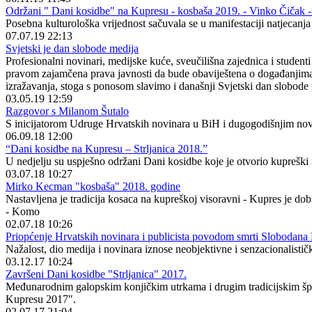
Održani " Dani kosidbe" na Kupresu - kosbaša 2019. - Vinko Čičak -
Posebna kulturološka vrijednost sačuvala se u manifestaciji natjecan
07.07.19 22:13
Svjetski je dan slobode medija
Profesionalni novinari, medijske kuće, sveučilišna zajednica i stude
pravom zajamčena prava javnosti da bude obaviještena o događanjima u
izražavanja, stoga s ponosom slavimo i današnji Svjetski dan slobode
03.05.19 12:59
Razgovor s Milanom Šutalo
S inicijatorom Udruge Hrvatskih novinara u BiH i dugogodišnjim novi
06.09.18 12:00
“Dani kosidbe na Kupresu – Strljanica 2018.”
U nedjelju su uspješno održani Dani kosidbe koje je otvorio kuprešk
03.07.18 10:27
Mirko Kecman "kosbaša" 2018. godine
Nastavljena je tradicija kosaca na kupreškoj visoravni - Kupres je 
- Komo
02.07.18 10:26
Priopćenje Hrvatskih novinara i publicista povodom smrti Slobodana 
Nažalost, dio medija i novinara iznose neobjektivne i senzacionalističk
03.12.17 10:24
Završeni Dani kosidbe "Strljanica" 2017.
Međunarodnim galopskim konjičkim utrkama i drugim tradicijskim šport
Kupresu 2017″.
02.07.17 21:04