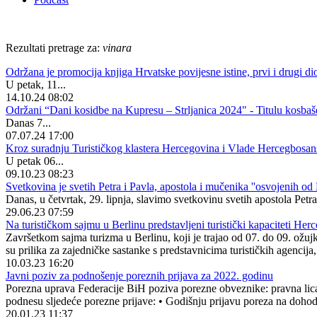
Rezultati pretrage za:
vinara
Održana je promocija knjiga Hrvatske povijesne istine, prvi i drugi 
U petak, 11...
14.10.24 08:02
Održani “Dani kosidbe na Kupresu – Strljanica 2024" - Titulu kosbaš
Danas 7...
07.07.24 17:00
Kroz suradnju Turističkog klastera Hercegovina i Vlade Hercegbosanske
U petak 06...
09.10.23 08:23
Svetkovina je svetih Petra i Pavla, apostola i mučenika ''osvojenih od K
Danas, u četvrtak, 29. lipnja, slavimo svetkovinu svetih apostola Pet
29.06.23 07:59
Na turističkom sajmu u Berlinu predstavljeni turistički kapaciteti He
Završetkom sajma turizma u Berlinu, koji je trajao od 07. do 09. ožujk
su prilika za zajedničke sastanke s predstavnicima turističkih agencija
10.03.23 16:20
Javni poziv za podnošenje poreznih prijava za 2022. godinu
Porezna uprava Federacije BiH poziva porezne obveznike: pravna lic
podnesu sljedeće porezne prijave: • Godišnju prijavu poreza na dohod
20.01.23 11:37