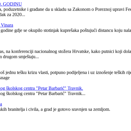
0. GODINU
a, poduzetnike i građane da u skladu sa Zakonom o Poreznoj upravi F
dak za 2020...
 Vinara
dine gdje se okupilo stotinjak kuprešaka poštujući distancu koju nalažu
s, na konferenciji nacionalnog stožera Hrvatske, kako putnici koji dol
m drugom smještaju...
 jednu tešku krizu vlasti, potpuno podijeljena i uz iznošenje teških rij
 snage
kog školskog centra "Petar Barbarić" Travnik.
kog školskog centra "Petar Barbarić" Travnik...
ja
h branitelja i civila, a grad je gotovo sravnjen sa zemljom.