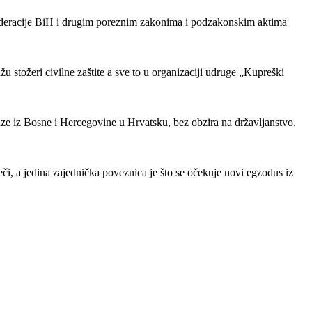
ederacije BiH i drugim poreznim zakonima i podzakonskim aktima
 stožeri civilne zaštite a sve to u organizaciji udruge „Kupreški
aze iz Bosne i Hercegovine u Hrvatsku, bez obzira na državljanstvo,
eči, a jedina zajednička poveznica je što se očekuje novi egzodus iz