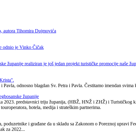
dio, autora Tihomira Dujmovića
e odnio je Vinko Čičak
 županije realiziran je još jedan projekt turističke promocije naše župa
rista''.
ra i Pavla, odnosno blagdan Sv. Petra i Pavla. Čestitamo imendan svima 
rcegbosanske županije
a 2023. predstavnici triju županija, (HBŽ, HNŽ i ZHŽ) i Turističkog klas
, touroperatora, hotela, medija i strateškim partnerima.
a, poduzetnike i građane da u skladu sa Zakonom o Poreznoj upravi F
ak za 2022...