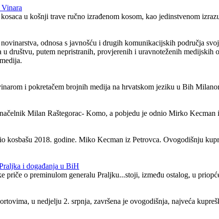
 Vinara
ja kosaca u košnji trave ručno izrađenom kosom, kao jedinstvenom izrazu
nti novinarstva, odnosa s javnošću i drugih komunikacijskih područja 
 društvu, putem nepristranih, provjerenih i uravnoteženih medijskih o
 medija.
narom i pokretačem brojnih medija na hrvatskom jeziku u Bih Milanom 
i načelnik Milan Raštegorac- Komo, a pobjedu je odnio Mirko Kecman i
dobio kosbašu 2018. godine. Miko Kecman iz Petrovca. Ovogodišnju kupr
Praljka i događanja u BiH
e priče o preminulom generalu Praljku...stoji, između ostalog, u priopće
ovima, u nedjelju 2. srpnja, završena je ovogodišnja, najveća kupreška