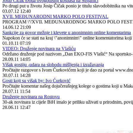
Josip Čičak Đođa ovogodišnji kosbaša na Strljanici
Po drugi put u životu Josip Čičak ponio je titulu slavodobitnika na vit
03.07.12 12:40
XVII. MEĐUNARODNI MARKO POLO FESTIVAL
PROGRAM \'\'XVII. MEĐUNARODNOG MARKO POLO FESTIVA
14.06.12 21:09
Sankcije za govor mržnje i klevete u anonimnim online komentarima
Napokon će se stati na kraj \"anonimnim\" online komentatorima koji 
01.10.11 07:19
VIDEO: Druženje novinara na Vlašiću
Održano druženje pod nazivom „Dan EKO-FIS Vlašić“ Na sportsko-r
28.09.11 14:05
Višak gostiju -udara na slobodu mišljenja i izražavanja
Pročitajte razgovor s Ivom Ćurkovićem koji je dao za portal www.dne
30.07.11 14:28
Gosti koji su višak by: Ivo Ćurković
Pročitajte komentar našeg dojučerašnjeg kolege o gostima koji u Maka
28.07.11 11:54
Druženje novinara na Rostovu
30-ak novinara iz cijele BiH imalo je priliku uživati u prirodnim, po
28.06.11 12:47