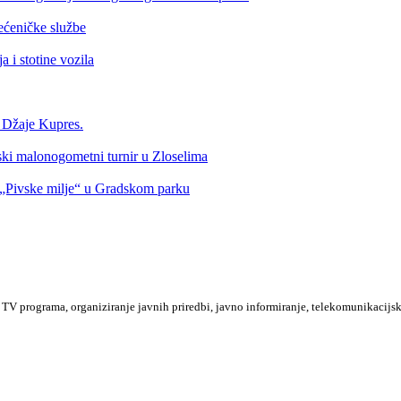
ećeničke službe
 i stotine vozila
a Džaje Kupres.
nski malonogometni turnir u Zloselima
Pivske milje“ u Gradskom parku
TV programa, organiziranje javnih priredbi, javno informiranje, telekomunikacijsk