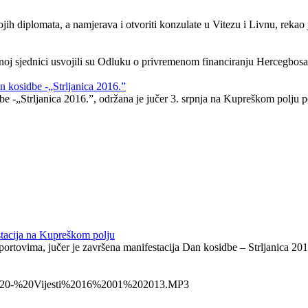
jih diplomata, a namjerava i otvoriti konzulate u Vitezu i Livnu, rekao
oj sjednici usvojili su Odluku o privremenom financiranju Hercegbosans
n kosidbe -„Strljanica 2016.”
be -„Strljanica 2016.”, održana je jučer 3. srpnja na Kupreškom polju 
stacija na Kupreškom polju
portovima, jučer je završena manifestacija Dan kosidbe – Strljanica 201
io%20-%20Vijesti%2016%2001%202013.MP3