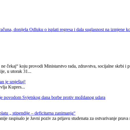
una, donijela Odluku o isplati regresa i dala suglasnost na izmjene k
ne čekaj“ koju provodi Ministarstvo rada, zdravstva, socijalne skrbi
e, u utorak 31...
n je smještaj!
vlja Kupres...
anje povodom Svjetskog dana borbe protiv moždanog udara
latu „ stipendije – deficitarna zanimanja“
ije raspisalo je Javni poziv za prijavu studenata za ostvarivanje prava n