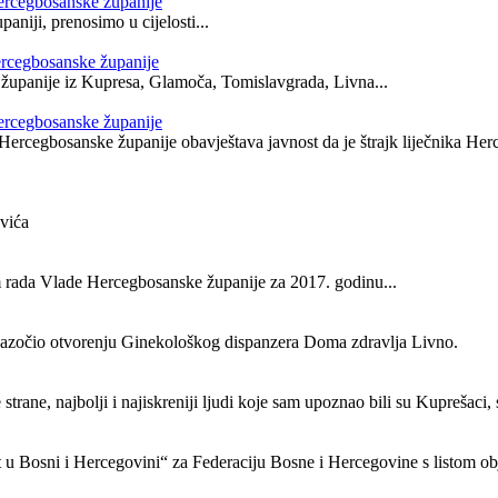
Hercegbosanske županije
aniji, prenosimo u cijelosti...
ercegbosanske županije
 županije iz Kupresa, Glamoča, Tomislavgrada, Livna...
Hercegbosanske županije
ercegbosanske županije obavještava javnost da je štrajk liječnika Herce
evića
m rada Vlade Hercegbosanske županije za 2017. godinu...
nazočio otvorenju Ginekološkog dispanzera Doma zdravlja Livno.
strane, najbolji i najiskreniji ljudi koje sam upoznao bili su Kuprešaci,
u Bosni i Hercegovini“ za Federaciju Bosne i Hercegovine s listom obj