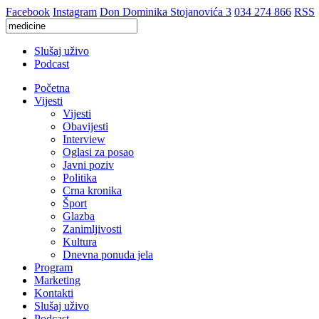
Facebook
Instagram
Don Dominika Stojanovića 3
034 274 866
RSS
Slušaj uživo
Podcast
Početna
Vijesti
Vijesti
Obavijesti
Interview
Oglasi za posao
Javni poziv
Politika
Crna kronika
Šport
Glazba
Zanimljivosti
Kultura
Dnevna ponuda jela
Program
Marketing
Kontakti
Slušaj uživo
Podcast