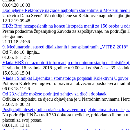
03.04.20 16:03
Dodijeljene Rektorove nagrade najboljim studentima u Mostaru među 
U okviru Dana Sveučilišta dodijeljene su Rektorove nagrade najbolji
12.12.19 09:48
HBŽ: Broj nezaposlenih na koncu listopada manji za 156 osoba u odn
Prema podacima županijskog Zavoda za zapošljavanje, na području He
iste godine.
21.11.18 23:36
9. Međunarodni susreti dijaliziranih i transplantiranih „VITEZ 2018“
Od 7. do 10. lipnja...
01.06.18 11:52
Vlada HBŽ će razmotriti informaciju o trenutnom stanju u Turističko
U srijedu, 16. svibnja 2018. godine u 9.00 sati održat će se 39. sje
15.05.18 15:04
Vlada i Sindikat Liječnika i stomatologa potpisali Kolektivni Ugovor
Potpisan Kolektivni ugovor o pravima i obvezama poslodavca i radnik
06.03.18 11:26
Od 23.veljače možete podnijeti zahtjev za dječji doplatak
Odluka o doplatku za djecu objavljena je u Narodnim novinama Herceg
22.02.18 00:23
Posljednjih deset godina plaće zdravstvenim djelatnicima nisu rasle, s
Na području HNŽ-a radi 750 doktora medicine, pridodamo li tomu u kakv
plaćeni za svoj posao.
08.01.18 13:11