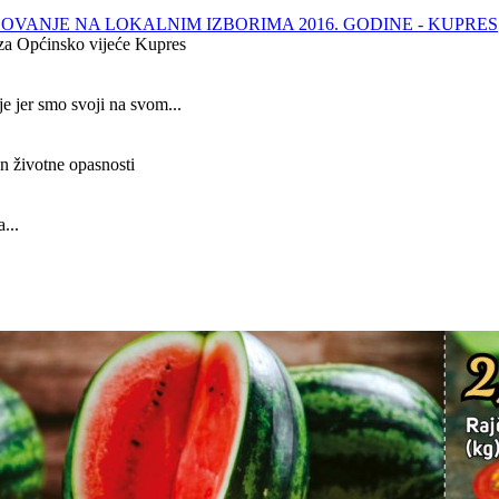
LOVANJE NA LOKALNIM IZBORIMA 2016. GODINE - KUPRES
a za Općinsko vijeće Kupres
e jer smo svoji na svom...
an životne opasnosti
...