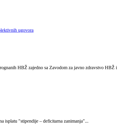
olektivnih ugovora
 i prognanih HBŽ zajedno sa Zavodom za javno zdravstvo HBŽ i
a isplatu ″stipendije – deficitarna zanimanja″...