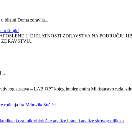
 blizini Doma zdravlja...
 u štrajk!
POSLENE U DJELATNOSTI ZDRAVSTVA NA PODRUČJU HBŽ,
ZDRAVSTVU...
...
rativnog sustava – LAB OP" kojeg implementira Ministarstvo rada, zdra
ce rođenja fra Mihovila Sučića
editacija za mikrobiološke analize hrane i analize sirovog mlijeka