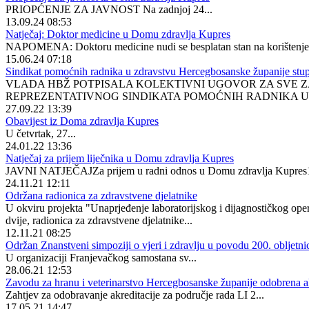
PRIOPĆENJE ZA JAVNOST Na zadnjoj 24...
13.09.24 08:53
Natječaj: Doktor medicine u Domu zdravlja Kupres
NAPOMENA: Doktoru medicine nudi se besplatan stan na korištenje u
15.06.24 07:18
Sindikat pomoćnih radnika u zdravstvu Hercegbosanske županije stupa
VLADA HBŽ POTPISALA KOLEKTIVNI UGOVOR ZA SVE ZA
REPREZENTATIVNOG SINDIKATA POMOĆNIH RADNIKA U 
27.09.22 13:39
Obavijest iz Doma zdravlja Kupres
U četvrtak, 27...
24.01.22 13:36
Natječaj za prijem liječnika u Domu zdravlja Kupres
JAVNI NATJEČAJZa prijem u radni odnos u Domu zdravlja Kupres1
24.11.21 12:11
Održana radionica za zdravstvene djelatnike
U okviru projekta "Unaprjeđenje laboratorijskog i dijagnostičkog ope
dvije, radionica za zdravstvene djelatnike...
12.11.21 08:25
Održan Znanstveni simpoziji o vjeri i zdravlju u povodu 200. obljetni
U organizaciji Franjevačkog samostana sv...
28.06.21 12:53
Zavodu za hranu i veterinarstvo Hercegbosanske županije odobrena akr
Zahtjev za odobravanje akreditacije za područje rada LI 2...
17.05.21 14:47