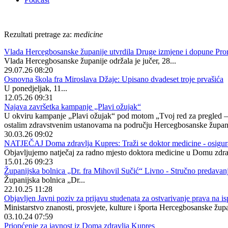
Rezultati pretrage za:
medicine
Vlada Hercegbosanske županije utvrdila Druge izmjene i dopune Prorač
Vlada Hercegbosanske županije održala je jučer, 28...
29.07.26 08:20
Osnovna škola fra Miroslava Džaje: Upisano dvadeset troje prvašića
U ponedjeljak, 11...
12.05.26 09:31
Najava završetka kampanje „Plavi ožujak“
U okviru kampanje „Plavi ožujak“ pod motom „Tvoj red za pregled – 
ostalim zdravstvenim ustanovama na području Hercegbosanske županij
30.03.26 09:02
NATJEČAJ Doma zdravlja Kupres: Traži se doktor medicine - osigura
Objavljujemo natječaj za radno mjesto doktora medicine u Domu zdra
15.01.26 09:23
Županijska bolnica „Dr. fra Mihovil Sučić“ Livno - Stručno predav
Županijska bolnica „Dr...
22.10.25 11:28
Objavljen Javni poziv za prijavu studenata za ostvarivanje prava na isp
Ministarstvo znanosti, prosvjete, kulture i športa Hercegbosanske župan
03.10.24 07:59
Priopćenje za javnost iz Doma zdravlja Kupres