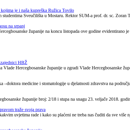
kojima je i naša kupreška Ružica Tovilo
m studentima Sveučilišta u Mostaru. Rektor SUM-a prof. dr. sc. Zoran 
osu na srpanj
rcegbosanske županije na koncu listopada ove godine evidentirano je 
j zajednici HBŽ
dnica Vlade Hercegbosanske županije u zgradi Vlade Hercegbosanske žup
a –doktora medicine i stomatologije u djelatnosti zdravstva na područ
bosanske županije broj: 2/18 i stupa na snagu 23. veljače 2018. godin
 pravom traže svoja prava
im uvjetima rade i kako su plaćeni ne treba nas čuditi da sve više njih