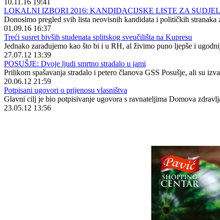
10.11.16 19:41
LOKALNI IZBORI 2016: KANDIDACIJSKE LISTE ZA SUDJE
Donosimo pregled svih lista neovisnih kandidata i političkih stranak
01.09.16 16:37
Treći susret bivših studenata splitskog sveučilišta na Kupresu
Jednako zarađujemo kao što bi i u RH, al živimo puno ljepše i ugodnij
27.07.12 13:39
POSUŠJE: Dvoje ljudi smrtno stradalo u jami
Prilikom spašavanja stradalo i petero članova GSS Posušje, ali su izv
20.06.12 21:59
Potpisani ugovori o prijenosu vlasništva
Glavni cilj je bio potpisivanje ugovora s ravnateljima Domova zdravlja
23.05.12 13:56