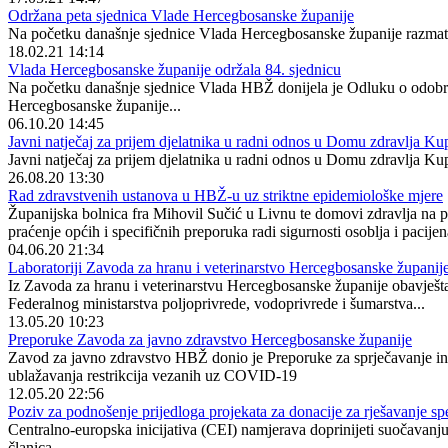
Održana peta sjednica Vlade Hercegbosanske županije
Na početku današnje sjednice Vlada Hercegbosanske županije razmatral
18.02.21 14:14
Vlada Hercegbosanske županije održala 84. sjednicu
Na početku današnje sjednice Vlada HBŽ donijela je Odluku o odobrav
Hercegbosanske županije...
06.10.20 14:45
Javni natječaj za prijem djelatnika u radni odnos u Domu zdravlja Ku
Javni natječaj za prijem djelatnika u radni odnos u Domu zdravlja K
26.08.20 13:30
Rad zdravstvenih ustanova u HBŽ-u uz striktne epidemiološke mjere
Županijska bolnica fra Mihovil Sučić u Livnu te domovi zdravlja na p
praćenje općih i specifičnih preporuka radi sigurnosti osoblja i pacije
04.06.20 21:34
Laboratoriji Zavoda za hranu i veterinarstvo Hercegbosanske županije 
Iz Zavoda za hranu i veterinarstvu Hercegbosanske županije obavješta
Federalnog ministarstva poljoprivrede, vodoprivrede i šumarstva...
13.05.20 10:23
Preporuke Zavoda za javno zdravstvo Hercegbosanske županije
Zavod za javno zdravstvo HBŽ donio je Preporuke za sprječavanje infe
ublažavanja restrikcija vezanih uz COVID-19
12.05.20 22:56
Poziv za podnošenje prijedloga projekata za donacije za rješavanje 
Centralno-europska inicijativa (CEI) namjerava doprinijeti suočavan
članica