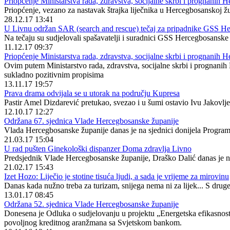
Priopćenje Ministarstva rada, zdravstva, socijalne skrbi i prognanih 
Priopćenje, vezano za nastavak štrajka liječnika u Hercegbosanskoj žup
28.12.17 13:41
U Livnu održan SAR (search and rescue) tečaj za pripadnike GSS H
Na tečaju su sudjelovali spašavatelji i suradnici GSS Hercegbosanske
11.12.17 09:37
Priopćenje Ministarstva rada, zdravstva, socijalne skrbi i prognanih 
Ovim putem Ministarstvo rada, zdravstva, socijalne skrbi i prognanih H
sukladno pozitivnim propisima
13.11.17 19:57
Prava drama odvijala se u utorak na području Kupresa
Pastir Amel Dizdarević pretukao, svezao i u šumi ostavio Ivu Jakovlj
12.10.17 12:27
Održana 67. sjednica Vlade Hercegbosanske županije
Vlada Hercegbosanske županije danas je na sjednici donijela Progra
21.03.17 15:04
U rad pušten Ginekološki dispanzer Doma zdravlja Livno
Predsjednik Vlade Hercegbosanske županije, Draško Dalić danas je 
21.02.17 15:43
Izet Hozo: Liječio je stotine tisuća ljudi, a sada je vrijeme za mirovinu
Danas kada nužno treba za turizam, snijega nema ni za lijek... S druge 
13.01.17 08:45
Održana 52. sjednica Vlade Hercegbosanske županije
Donesena je Odluka o sudjelovanju u projektu „Energetska efikasnost 
povoljnog kreditnog aranžmana sa Svjetskom bankom.