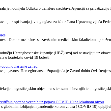
a je i donijela Odluku o transferu sredstava Agenciji za privatizaciju
anju raspisivanja javnog oglasa za izbor člana Upravnog vijeća Feder
pres
upres - Doktor medicine- sa završenim medicinskim fakultetom i polože
odručju Hercegbosanske županije (HBŽ) svoj rad nastavljaju uz obavezno
nata u kontekstu covid-19 bolesti
dobili ovlaštenje za rad
vaju javnost Hercegbosanske županije da je Zavod dobio Ovlaštenje za p
kcije u ugostiteljskim objektima s terasama i bez njih te u ugostitelj
specifičnih potreba vezanih uz pojavu COVID 19 na lokalnom nivou
ju s globalnim izbijanjem pandemije koronavirusa ( COVID-19) opipljiv