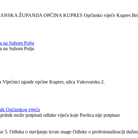
SANSKA ŽUPANIJA OPĆINA KUPRES Općinsko vijeće Kupres Broj : 
ča na Suhom Polju
ča na Suhom Polju
 u Vijećnici zgrade općine Kupres, ulica Vukovarska 2.
nik Općinskog vijeća
jednik može potpisati odluke vijeća koje Pavlica nije potpisao
e 5. Odluka o stavljanju izvan snage Odluke o profesionalizaciji dužno