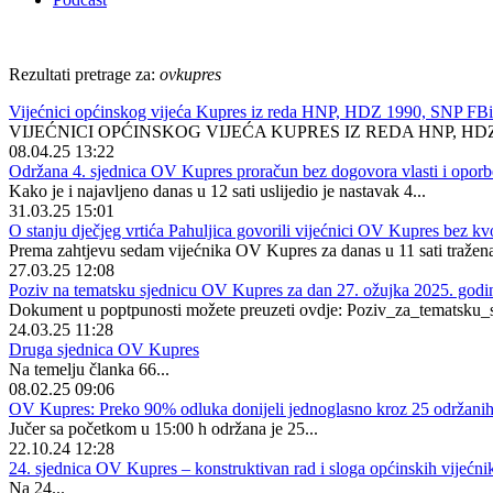
Rezultati pretrage za:
ovkupres
Vijećnici općinskog vijeća Kupres iz reda HNP, HDZ 1990, SNP FB
VIJEĆNICI OPĆINSKOG VIJEĆA KUPRES IZ REDA HNP, HDZ 199
08.04.25 13:22
Održana 4. sjednica OV Kupres proračun bez dogovora vlasti i oporb
Kako je i najavljeno danas u 12 sati uslijedio je nastavak 4...
31.03.25 15:01
O stanju dječjeg vrtića Pahuljica govorili vijećnici OV Kupres bez k
Prema zahtjevu sedam vijećnika OV Kupres za danas u 11 sati tražena
27.03.25 12:08
Poziv na tematsku sjednicu OV Kupres za dan 27. ožujka 2025. godin
Dokument u poptpunosti možete preuzeti ovdje: Poziv_za_tematsku_
24.03.25 11:28
Druga sjednica OV Kupres
Na temelju članka 66...
08.02.25 09:06
OV Kupres: Preko 90% odluka donijeli jednoglasno kroz 25 održanih
Jučer sa početkom u 15:00 h održana je 25...
22.10.24 12:28
24. sjednica OV Kupres – konstruktivan rad i sloga općinskih vijećni
Na 24...