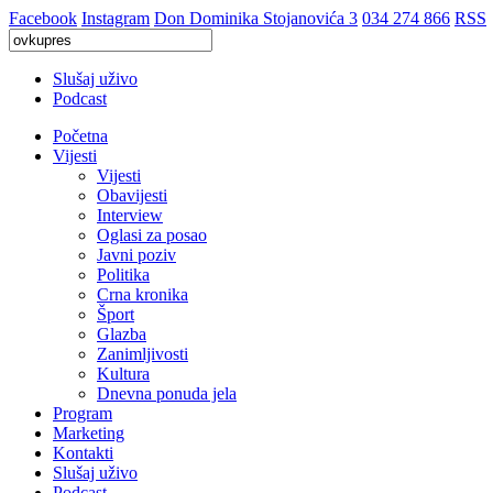
Facebook
Instagram
Don Dominika Stojanovića 3
034 274 866
RSS
Slušaj uživo
Podcast
Početna
Vijesti
Vijesti
Obavijesti
Interview
Oglasi za posao
Javni poziv
Politika
Crna kronika
Šport
Glazba
Zanimljivosti
Kultura
Dnevna ponuda jela
Program
Marketing
Kontakti
Slušaj uživo
Podcast