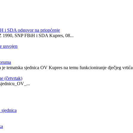
iH i SDA odgovor na priopćenje
0, SNP FBiH i SDA Kupres, 08...
e usvojen
voruma
 je tematska sjednica OV Kupres na temu funkcioniranje dječjeg vrtića 
e (četvrtak)
sjednicu_OV_...
 sjednica
ka