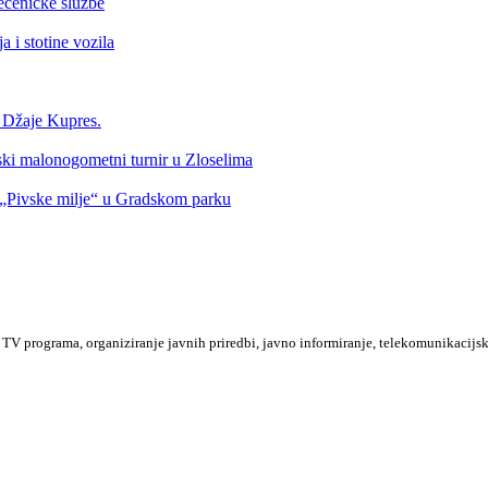
ećeničke službe
 i stotine vozila
a Džaje Kupres.
nski malonogometni turnir u Zloselima
Pivske milje“ u Gradskom parku
TV programa, organiziranje javnih priredbi, javno informiranje, telekomunikacijsk