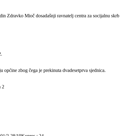
din Zdravko Mioč dosadašnji ravnatelj centra za socijalnu skrb
2.
u općine zbog čega je prekinuta dvadesetprva sjednica.
a 2
2-28/19Kupres ; 24...