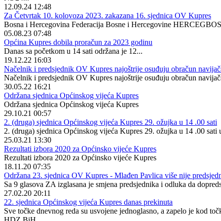
12.09.24 12:48
Za Četvrtak 10. kolovoza 2023. zakazana 16. sjednica OV Kupres
Bosna i Hercegovina Federacija Bosne i Hercegovine HERCEGBO
05.08.23 07:48
Općina Kupres dobila proračun za 2023 godinu
Danas sa početkom u 14 sati održana je 12...
19.12.22 16:03
Načelnik i predsjednik OV Kupres najoštrije osuđuju obračun navija
Načelnik i predsjednik OV Kupres najoštrije osuđuju obračun navija
30.05.22 16:21
Održana sjednica Općinskog vijeća Kupres
Održana sjednica Općinskog vijeća Kupres
29.10.21 00:57
2. (druga) sjednica Općinskog vijeća Kupres 29. ožujka u 14 .00 sati
2. (druga) sjednica Općinskog vijeća Kupres 29. ožujka u 14 .00 sati
25.03.21 13:30
Rezultati izbora 2020 za Općinsko vijeće Kupres
Rezultati izbora 2020 za Općinsko vijeće Kupres
18.11.20 07:35
Održana 23. sjednica OV Kupres - Mlađen Pavlica više nije predsjed
Sa 9 glasova ZA izglasana je smjena predsjednika i odluka da dopreds
27.02.20 20:11
22. sjednica Općinskog vijeća Kupres danas prekinuta
Sve točke dnevnog reda su usvojene jednoglasno, a zapelo je kod točk
HDZ BiH.