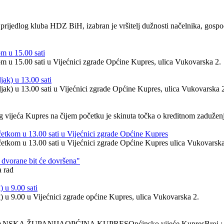
prijedlog kluba HDZ BiH, izabran je vršitelj dužnosti načelnika, gospo
m u 15.00 sati
om u 15.00 sati u Vijećnici zgrade Općine Kupres, ulica Vukovarska 2.
jak) u 13.00 sati
jak) u 13.00 sati u Vijećnici zgrade Općine Kupres, ulica Vukovarska 
g vijeća Kupres na čijem početku je skinuta točka o kreditnom zaduženj
očetkom u 13.00 sati u Vijećnici zgrade Općine Kupres
očetkom u 13.00 sati u Vijećnici zgrade Općine Kupres ulica Vukovarsk
 dvorane bit će dovršena"
a rad
 u 9.00 sati
k) u 9.00 u Vijećnici zgrade općine Kupres, ulica Vukovarska 2.
ANSKA ŽUPANIJAOPĆINA KUPRESOpćinsko vijeće KupresBroj : 01/