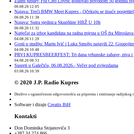
Zlatni jubilej: Fra Ćiro Lovrić gostovao povodom 50 godina sv
06.08.26 12:05
Najava: Treći BMW Meet Kupres - Očekuju se tisuće posjetitelja
06.08.26 11:38
Najava: Sutra sjednica Skupštine HBŽ U 10h
06.08.26 11:32
Natječaj za izbor kandidata na radna mjesta u OŠ fra Miroslav
04.08.26 11:29
Gosti u studiju: Marin Ivić i Luka Smoljo najavili 22. Gospoji
04.08.26 10:48
PRVI KUPRESBEERFEST: Tri dana vrhunske zabave, piva i „
04.08.26 08:53
Susreti u Galečiću, 06.08.2026.- Večer pod zvijezdama
03.08.26 10:39
© 2020 J.P. Radio Kupres
Društvo s ograničenom odgovornošću za pripremu i emitiranje radijskog i 
Software i dizajn
Creatix BiH
Kontakti
Don Dominika Stojanovića 3
+387 34 274 866