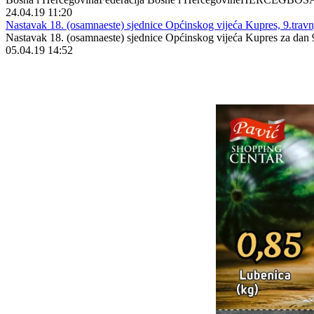
24.04.19 11:20
Nastavak 18. (osamnaeste) sjednice Općinskog vijeća Kupres, 9.travnj
Nastavak 18. (osamnaeste) sjednice Općinskog vijeća Kupres za dan 9.
05.04.19 14:52