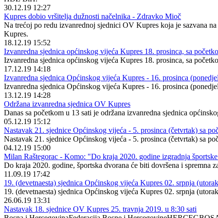
30.12.19 12:27
Kupres dobio vršitelja dužnosti načelnika - Zdravko Mioč
Na trećoj po redu izvanrednoj sjednici OV Kupres koja je sazvana na 
Kupres.
18.12.19 15:52
Izvanredna sjednica općinskog vijeća Kupres 18. prosinca, sa početko
Izvanredna sjednica općinskog vijeća Kupres 18. prosinca, sa početk
17.12.19 14:18
Izvanredna sjednica Općinskog vijeća Kupres - 16. prosinca (ponedjel
Izvanredna sjednica Općinskog vijeća Kupres - 16. prosinca (ponedjel
13.12.19 14:28
Održana izvanredna sjednica OV Kupres
Danas sa početkom u 13 sati je održana izvanredna sjednica općinsko
05.12.19 15:12
Nastavak 21. sjednice Općinskog vijeća - 5. prosinca (četvrtak) sa p
Nastavak 21. sjednice Općinskog vijeća - 5. prosinca (četvrtak) sa p
04.12.19 15:00
Milan Raštegorac - Komo: "Do kraja 2020. godine izgradnja športske
Do kraja 2020. godine, športska dvorana će biti dovršena i spremna z
11.09.19 17:42
19. (devetnaesta) sjednica Općinskog vijeća Kupres 02. srpnja (utorak)
19. (devetnaesta) sjednica Općinskog vijeća Kupres 02. srpnja (utora
26.06.19 13:31
Nastavak 18. sjednice OV Kupres 25. travnja 2019. u 8:30 sati
Bosna i HercegovinaFederacija Bosne i HercegovineHERCEGBOS