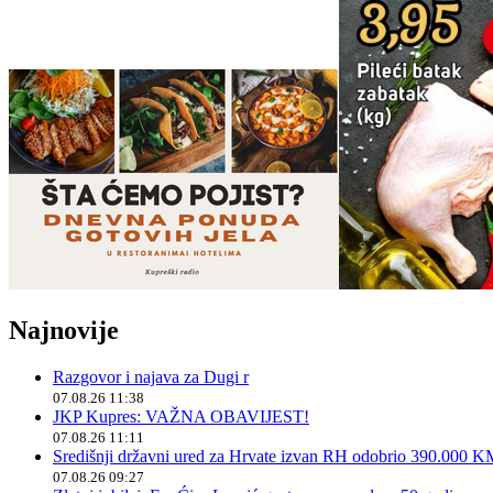
Najnovije
Razgovor i najava za Dugi r
07.08.26 11:38
JKP Kupres: VAŽNA OBAVIJEST!
07.08.26 11:11
Središnji državni ured za Hrvate izvan RH odobrio 390.000 
07.08.26 09:27