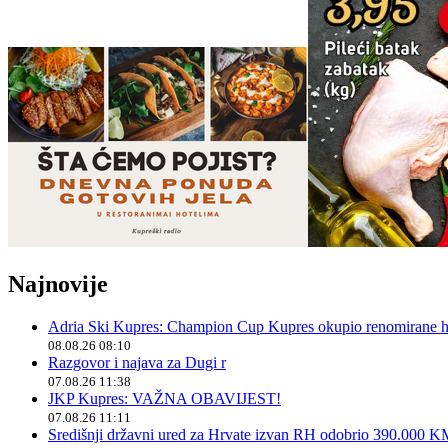
Najnovije
Adria Ski Kupres: Champion Cup Kupres okupio renomirane hr
08.08.26 08:10
Razgovor i najava za Dugi r
07.08.26 11:38
JKP Kupres: VAŽNA OBAVIJEST!
07.08.26 11:11
Središnji državni ured za Hrvate izvan RH odobrio 390.000 