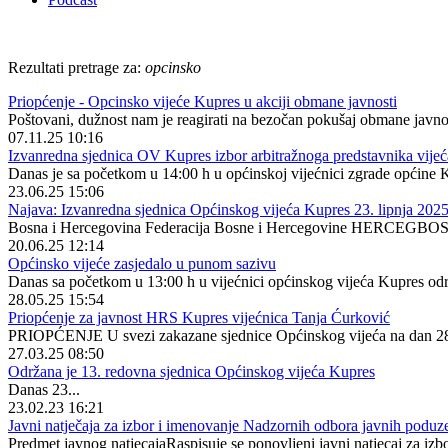
Rezultati pretrage za:
opcinsko
Priopćenje - Opcinsko vijeće Kupres u akciji obmane javnosti
Poštovani, dužnost nam je reagirati na bezočan pokušaj obmane javnost
07.11.25 10:16
Izvanredna sjednica OV Kupres izbor arbitražnoga predstavnika vijeć
Danas je sa početkom u 14:00 h u općinskoj vijećnici zgrade općine 
23.06.25 15:06
Najava: Izvanredna sjednica Općinskog vijeća Kupres 23. lipnja 2025
Bosna i Hercegovina Federacija Bosne i Hercegovine HERCEGBO
20.06.25 12:14
Općinsko vijeće zasjedalo u punom sazivu
Danas sa početkom u 13:00 h u vijećnici općinskog vijeća Kupres održ
28.05.25 15:54
Priopćenje za javnost HRS Kupres vijećnica Tanja Ćurković
PRIOPĆENJE U svezi zakazane sjednice Općinskog vijeća na dan 28
27.03.25 08:50
Održana je 13. redovna sjednica Općinskog vijeća Kupres
Danas 23...
23.02.23 16:21
Javni natječaja za izbor i imenovanje Nadzornih odbora javnih poduz
Predmet javnog natjecajaRaspisuje se ponovljeni javni natjecaj za izbo