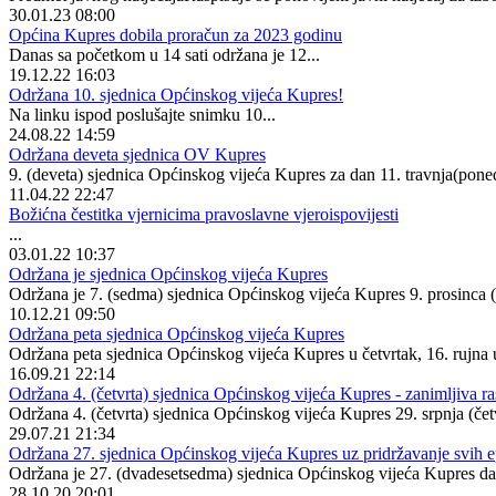
30.01.23 08:00
Općina Kupres dobila proračun za 2023 godinu
Danas sa početkom u 14 sati održana je 12...
19.12.22 16:03
Održana 10. sjednica Općinskog vijeća Kupres!
Na linku ispod poslušajte snimku 10...
24.08.22 14:59
Održana deveta sjednica OV Kupres
9. (deveta) sjednica Općinskog vijeća Kupres za dan 11. travnja(pone
11.04.22 22:47
Božićna čestitka vjernicima pravoslavne vjeroispovijesti
...
03.01.22 10:37
Održana je sjednica Općinskog vijeća Kupres
Održana je 7. (sedma) sjednica Općinskog vijeća Kupres 9. prosinca (
10.12.21 09:50
Održana peta sjednica Općinskog vijeća Kupres
Održana peta sjednica Općinskog vijeća Kupres u četvrtak, 16. rujna u
16.09.21 22:14
Održana 4. (četvrta) sjednica Općinskog vijeća Kupres - zanimljiva ras
Održana 4. (četvrta) sjednica Općinskog vijeća Kupres 29. srpnja (če
29.07.21 21:34
Održana 27. sjednica Općinskog vijeća Kupres uz pridržavanje svih 
Održana je 27. (dvadesetsedma) sjednica Općinskog vijeća Kupres dana
28.10.20 20:01