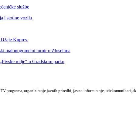
ećeničke službe
 i stotine vozila
a Džaje Kupres.
nski malonogometni turnir u Zloselima
Pivske milje“ u Gradskom parku
TV programa, organiziranje javnih priredbi, javno informiranje, telekomunikacijsk