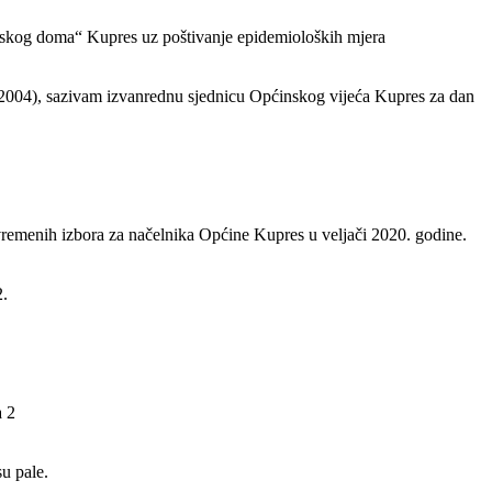
vatskog doma“ Kupres uz poštivanje epidemioloških mjera
0/2004), sazivam izvanrednu sjednicu Općinskog vijeća Kupres za dan
vremenih izbora za načelnika Općine Kupres u veljači 2020. godine.
2.
a 2
u pale.