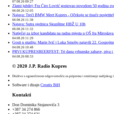
07.08.26 09:27
Zlatni jubilej: Fra Ćiro Lovrić gostovao povodom 50 godina sv
06.08.26 12:05
Najava: Treći BMW Meet Kupres - Očekuju se tisuće posjetitelja
06.08.26 11:38
Najava: Sutra sjednica Skupštine HBŽ U 10h
06.08.26 11:32
Natječaj za izbor kandidata na radna mjesta u OŠ fra Miroslav
04.08.26 11:29
Gosti u studiju: Marin Ivić i Luka Smoljo najavili 22. Gospoji
04.08.26 10:48
PRVI KUPRESBEERFEST: Tri dana vrhunske zabave, piva i „
04.08.26 08:53
© 2020 J.P. Radio Kupres
Društvo s ograničenom odgovornošću za pripremu i emitiranje radijskog i 
Software i dizajn
Creatix BiH
Kontakti
Don Dominika Stojanovića 3
+387 34 274 866
+387 34 274 631