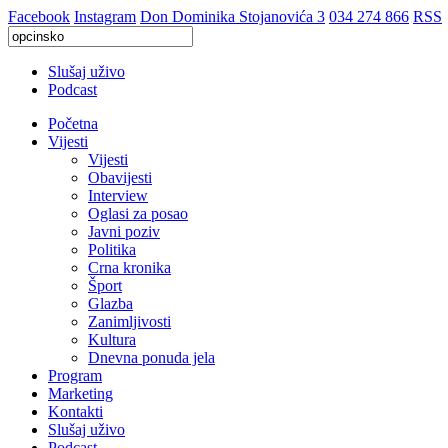
Facebook
Instagram
Don Dominika Stojanovića 3
034 274 866
RSS
Slušaj uživo
Podcast
Početna
Vijesti
Vijesti
Obavijesti
Interview
Oglasi za posao
Javni poziv
Politika
Crna kronika
Šport
Glazba
Zanimljivosti
Kultura
Dnevna ponuda jela
Program
Marketing
Kontakti
Slušaj uživo
Podcast