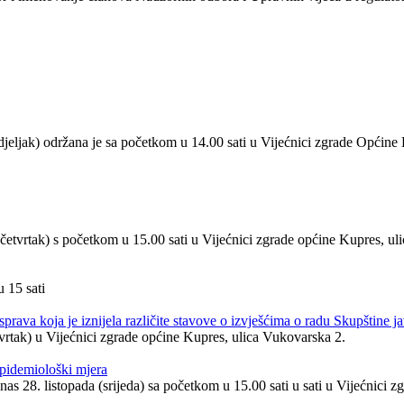
djeljak) održana je sa početkom u 14.00 sati u Vijećnici zgrade Općine 
četvrtak) s početkom u 15.00 sati u Vijećnici zgrade općine Kupres, ul
 15 sati
prava koja je iznijela različite stavove o izvješćima o radu Skupštine 
tvrtak) u Vijećnici zgrade općine Kupres, ulica Vukovarska 2.
epidemiološki mjera
s 28. listopada (srijeda) sa početkom u 15.00 sati u sati u Vijećnici 