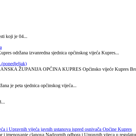
i koji je 04...
a
Kupres održana izvanredna sjednica općinskog vijeća Kupres...
.(ponedjeljak)
SANSKA ŽUPANIJA OPĆINA KUPRES Općinsko vijeće Kupres Broj : 
ana je peta sjednica općinskog vijeća...
...
eća i Upravnih vijeća javnih ustanova ispred osnivača Općine Kupres
r i imenovanje clanova Nadzornih odbora i Upravnih vijeca u regulatorni