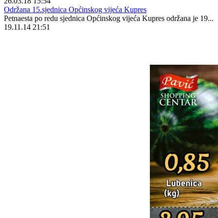
26.03.18 15:54
Održana 15.sjednica Općinskog vijeća Kupres
Petnaesta po redu sjednica Općinskog vijeća Kupres održana je 19...
19.11.14 21:51