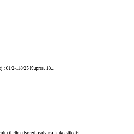
01/2-118/25 Kupres, 18...
m tijelima ispred osnivaca, kako slijedi:I...