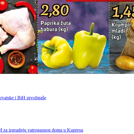
vatske i BiH prvoligaše
KM za izgradnju vatrogasnog doma u Kupresu