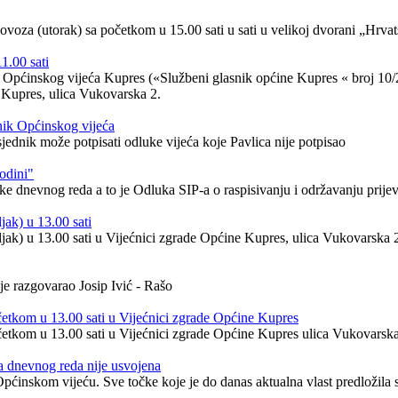
lovoza (utorak) sa početkom u 15.00 sati u sati u velikoj dvorani „Hr
1.00 sati
adu Općinskog vijeća Kupres («Službeni glasnik općine Kupres « broj 1
e Kupres, ulica Vukovarska 2.
nik Općinskog vijeća
jednik može potpisati odluke vijeća koje Pavlica nije potpisao
odini"
e dnevnog reda a to je Odluka SIP-a o raspisivanju i održavanju prije
jak) u 13.00 sati
jak) u 13.00 sati u Vijećnici zgrade Općine Kupres, ulica Vukovarska 
 razgovarao Josip Ivić - Rašo
očetkom u 13.00 sati u Vijećnici zgrade Općine Kupres
očetkom u 13.00 sati u Vijećnici zgrade Općine Kupres ulica Vukovarsk
a dnevnog reda nije usvojena
inskom vijeću. Sve točke koje je do danas aktualna vlast predložila s