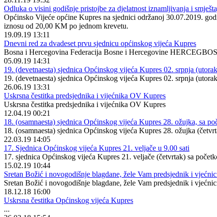
Odluka o visini godišnje pristojbe za djelatnost iznamljivanja i smješt
Općinsko Vijeće općine Kupres na sjednici održanoj 30.07.2019. godine
iznosu od 20,00 KM po jednom krevetu.
19.09.19 13:11
Dnevni red za dvadeset prvu sjednicu općinskog vijeća Kupres
Bosna i Hercegovina Federacija Bosne i Hercegovine HERCEGBO
05.09.19 14:31
19. (devetnaesta) sjednica Općinskog vijeća Kupres 02. srpnja (utorak)
19. (devetnaesta) sjednica Općinskog vijeća Kupres 02. srpnja (utora
26.06.19 13:31
Uskrsna čestitka predsjednika i vijećnika OV Kupres
Uskrsna čestitka predsjednika i vijećnika OV Kupres
12.04.19 00:21
18. (osamnaesta) sjednica Općinskog vijeća Kupres 28. ožujka, sa po
18. (osamnaesta) sjednica Općinskog vijeća Kupres 28. ožujka (četvrt
22.03.19 14:05
17. Sjednica Općinskog vijeća Kupres 21. veljače u 9.00 sati
17. sjednica Općinskog vijeća Kupres 21. veljače (četvrtak) sa počet
15.02.19 10:44
Sretan Božić i novogodišnje blagdane, žele Vam predsjednik i vjećni
Sretan Božić i novogodišnje blagdane, žele Vam predsjednik i vjećni
18.12.18 16:00
Uskrsna čestitka Općinskog vijeća Kupres
...