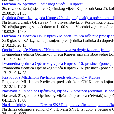
Održana 26. Sjednica Općinskog vijeća u Kupresu
26. (dvadesetšesta) sjednica Općinskog vijeća Kupres održana 25. ko
25.08.20 21:33
Sjednica Općinskog vijeća Kupres 20. ožujka (petak) sa početkom u 1
Na temelju članka 64. stavak 4. ,a u svezi stavka 5. Poslovnika o r
20. ožujka (petak) sa početkom u 11.00 sati u Vijećnici zgrade općin
19.03.20 15:08
Održana 23. sjednica OV Kupres - Mlađen Pavlica više nije predsjed
Sa 9 glasova ZA izglasana je smjena predsjednika i odluka da dopreds
27.02.20 20:11
Općinsko vijeće Kupres - "Nemamo novca za dvoje izbore u jednoj g
Izvanredna sjednica Općinskog vijeća Kupres sazvana zbog jedne točk
16.12.19 14:39
Izvanredna sjednica Općinskog vijeća Kupres - 16. prosinca (ponedjel
Izvanredna sjednica Općinskog vijeća Kupres - 16. prosinca (ponedjel
13.12.19 14:28
Razgovor s Mlađanom Pavlicom, predsjednikom OV Kupres
Razgovor s Mlađanom Pavlicom, predsjednikom OV Kupres s kojim je
12.12.19 11:18
Nastavak 21. sjednice Općinskog vijeća - 5. prosinca (četvrtak) sa p
Nastavak 21. sjednice Općinskog vijeća - 5. prosinca (četvrtak) sa p
04.12.19 15:00
Na današnjoj sjednici u Drvaru SNSD izgubio većinu- niti jedna točk
Na danas održanoj sjednici OV u Drvaru SNSD izgubio je većinu u Opć
28.11.19 19:32