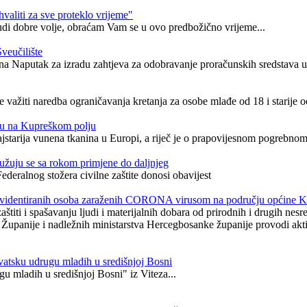
valiti za sve proteklo vrijeme"
ljudi dobre volje, obraćam Vam se u ovo predbožično vrijeme...
veučilište
t na Naputak za izradu zahtjeva za odobravanje proračunskih sredstava 
je važiti naredba ograničavanja kretanja za osobe mlađe od 18 i starije 
nu na Kupreškom polju
tarija vunena tkanina u Europi, a riječ je o prapovijesnom pogrebnom
užuju se sa rokom primjene do daljnjeg
deralnog stožera civilne zaštite donosi obavijest
ma evidentiranih osoba zaraženih CORONA virusom na području općine 
štiti i spašavanju ljudi i materijalnih dobara od prirodnih i drugih ne
Županije i nadležnih ministarstva Hercegbosanke županije provodi akti
rvatsku udrugu mladih u središnjoj Bosni
u mladih u središnjoj Bosni" iz Viteza...