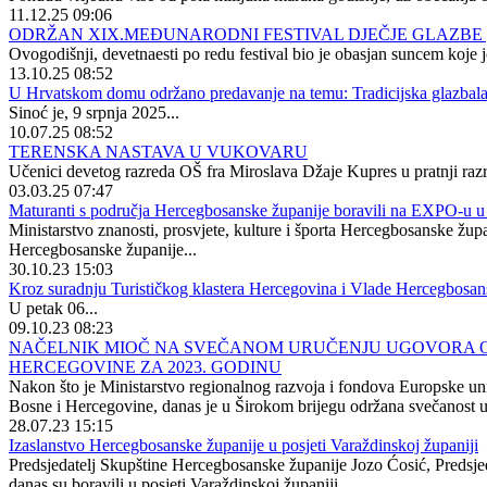
11.12.25 09:06
ODRŽAN XIX.MEĐUNARODNI FESTIVAL DJEČJE GLAZBE 
Ovogodišnji, devetnaesti po redu festival bio je obasjan suncem koje je 
13.10.25 08:52
U Hrvatskom domu održano predavanje na temu: Tradicijska glazbala,
Sinoć je, 9 srpnja 2025...
10.07.25 08:52
TERENSKA NASTAVA U VUKOVARU
Učenici devetog razreda OŠ fra Miroslava Džaje Kupres u pratnji razred
03.03.25 07:47
Maturanti s područja Hercegbosanske županije boravili na EXPO-u 
Ministarstvo znanosti, prosvjete, kulture i športa Hercegbosanske ž
Hercegbosanske županije...
30.10.23 15:03
Kroz suradnju Turističkog klastera Hercegovina i Vlade Hercegbosanske
U petak 06...
09.10.23 08:23
NAČELNIK MIOČ NA SVEČANOM URUČENJU UGOVORA O 
HERCEGOVINE ZA 2023. GODINU
Nakon što je Ministarstvo regionalnog razvoja i fondova Europske un
Bosne i Hercegovine, danas je u Širokom brijegu održana svečanost u
28.07.23 15:15
Izaslanstvo Hercegbosanske županije u posjeti Varaždinskoj županiji
Predsjedatelj Skupštine Hercegbosanske županije Jozo Ćosić, Predsje
danas su boravili u posjeti Varaždinskoj županiji...