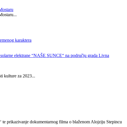
 Mostaru
Mostaru...
vremenog karaktera
e solarne elektrane “NAŠE SUNCE“ na području grada Livna
i kulture za 2023...
up‘‘ te prikazivanje dokumentarnog filma o blaženom Alojziju Stepincu