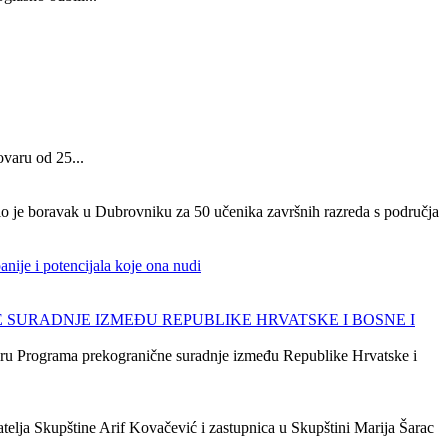
ovaru od 25...
lo je boravak u Dubrovniku za 50 učenika završnih razreda s područja
nije i potencijala koje ona nudi
URADNJE IZMEĐU REPUBLIKE HRVATSKE I BOSNE I
viru Programa prekogranične suradnje između Republike Hrvatske i
elja Skupštine Arif Kovačević i zastupnica u Skupštini Marija Šarac