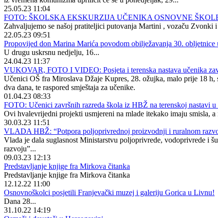
25.05.23 11:04
FOTO: ŠKOLSKA EKSKURZIJA UČENIKA OSNOVNE ŠKOLE
Zahvaljujemo se našoj pratiteljici putovanja Martini , vozaču Zvonk
22.05.23 09:51
Propovijed don Marina Marića povodom obilježavanja 30. obljetnice 
U drugu uskrsnu nedjelju, 16...
24.04.23 11:37
VUKOVAR, FOTO I VIDEO: Posjeta i terenska nastava učenika zavr
Učenici OŠ fra Miroslava Džaje Kupres, 28. ožujka, malo prije 18 h, s
dva dana, te raspored smještaja za učenike.
01.04.23 08:33
FOTO: Učenici završnih razreda škola iz HBŽ na terenskoj nastavi 
Ovi hvalevrijedni projekti usmjereni na mlade itekako imaju smisla, a r
30.03.23 11:51
VLADA HBŽ: “Potpora poljoprivrednoj proizvodnji i ruralnom razv
Vlada je dala suglasnost Ministarstvu poljoprivrede, vodoprivrede i 
razvoju”...
09.03.23 12:13
Predstavljanje knjige fra Mirkova čitanka
Predstavljanje knjige fra Mirkova čitanka
12.12.22 11:00
Osnovnoškolci posjetili Franjevački muzej i galeriju Gorica u Livnu!
Dana 28...
31.10.22 14:19