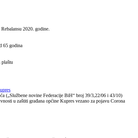
u Rebalansu 2020. godine.
od 65 godina
 plaštu
Kupres
sreća („Službene novine Federacije BiH“ broj 39/3,22/06 i 43/10)
vnosti u zaštiti građana općine Kupres vezano za pojavu Corona