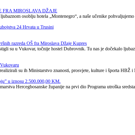
 FRA MIROSLAVA DŽAJE
i i ljubaznom osoblju hotela „Montenegro“, a naše učenike pohvaljujem
ubojstva 24 Hrvata u Trusini
šnih razreda OŠ fra Miroslava Džaje Kupres
tigli su u Vukovar, točnije hostel Dubrovnik. Tu nas je dočekalo ljubaz
u Vukovaru
ealizirali su ih Ministarstvo znanosti, prosvjete, kulture i športa HBŽ i
oju” u iznosu 2.500.000,00 KM.
šumarstva Hercegbosanske županije na prvi dio Programa utroška sredsta