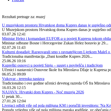
Rezultati pretrage za:
muzej
U muzejskom prostoru Hrvatskog doma Kupres danas je uspješno održa
U Muzejskom prostoru Hrvatskog doma Kupres danas je uspješno održa
03.07.26 12:41
Ministar Helez i komandant EUFOR-a u posjeti Kupresu tokom obila
Ministar odbrane Bosne i Hercegovine Zukan Helez boravio je 29...
02.07.26 11:43
Kulturni događaji: Razgovarali smo s ravnateljicom Ljerkom Maleš
Tradicionalna manifestacija „Dani kosidbe Kupres 2026...
25.06.26 10:16
Kupreški osnovci u posjeti Sinju – susret s poviješću i tradicijom
Učenici i nastavnici Osnovne škole fra Miroslava Džaje iz Kupresa posjet
06.05.26 09:09
Vukovar - terenska nastava
Tradicionalno i ove godine učenici devetog razreda OŠ fra Miroslava D
16.03.26 12:15
NAJAVA: Hrvatski dom Kupres - Noć muzeja 2026
U petak 30...
27.01.26 12:04
Livnjaci odbili više od pola milijuna KM i poručili investitoru: 'Na Kr
Ponudu vrijednu više od pola milijuna maraka godišnje, uz obećanja o z