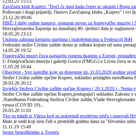
12.03.21 15:15
Zavičajni klub Kupres: "Doći će dani kada ćemo se okupiti i Bogu zah
Poštovani i dragi prijatelji, članovi Zavičajnog kluba „Kupres“ i svi 
23.12.20 09:06
HBŽ: I dalje online nastava, osiguran novac za franjevačke muzeje i S
Hercegbosanska županija na današnjoj 80. sjednici dala je suglasnos
18.05.20 23:12
Ukinuta zabrana kretanja starijima i maloljetnicima u Federaciji BiH
Federalni stožer Civilne zaštite donio je odluku kojom od sutra presta
14.05.20 19:52
Franjevački muzej čuva najstariju vunenu tkaninu u Europi, pronađe
U Franjevačkom muzeju i galeriji Gorica (FMGG) u Livnu čuva se najs
11.05.20 10:44
Obavijest - Sve naredbe koje su donesene do 31.03.2020 godine prod
Stožer Civilne zaštite općine Kupres, sukladno pristiglim naredbama Fe
28.03.20 20:12
Izvješće Stožera Civilne zaštite općine Kupres ( 20.3.2020.) - Ne
Stožer Civilne zaštite općine Kupres,postupajući sukladno Zakonu o za
,Naredbama Federalnog Stožera Civilne zaštite,Vlade Hercegbosaske 
virusa (COVID 19)...
20.03.20 11:01
Tko su mladi iz Viteza koji su pokrenuli pozitivnu priču i osnovali H
Malo je onih koji nisu čuli u proteklih godinu dana za "Hrvatsku udrug
11.11.19 15:49
Sestre benediktinke u Trogiru