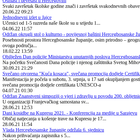
Osmaši i devetaši u Hercegovini
Svaki završetak školske godine znači i završetak svakodnevnih obave
20.06.22 09:23
Jednodnevni izlet u Jajce
Učenici od 1-5 razreda naše škole su u srijedu 1...
04.06.22 11:57
Održan okrugli stol o kulturno - povijesnoj baštini Hercegbosanske žu
Posebnosti prostora Hercegbosanske županije, osim prirodno – geografsk
ovoga područja...
18.02.22 13:59
Obilježen Dan policije Ministarstva unutarnjih poslova Hercegbosans
Na početku Svečanosti Dana policije i njenog zaštitnika Svetog Mih
30.09.21 21:29
Svečano otvorena "Kuća kosaca", svečana promocija dodjele Certifi
Manifestacija je počela u subotu, 3. srpnja, u 17 sati okupljanjem go
svečana promocija dodjele certifikata UNESCO-a
04.07.21 01:30
Održan Znanstveni simpoziji o vjeri i zdravlju u povodu 200. obljetni
U organizaciji Franjevačkog samostana sv...
28.06.21 12:53
Dani kosidbe na Kupresu 2021. - Konferencija za medije u Sarajevu
Običaj natjecanja u košenje trave na Kupresu je 17...
28.06.21 11:54
Vlada Hercegbosanske županije održala 6. sjednicu
Nakon prihvaćanja zapisnika s 5...