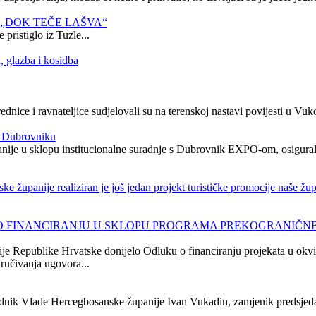
„DOK TEČE LAŠVA“
pristiglo iz Tuzle...
 glazba i kosidba
nice i ravnateljice sudjelovali su na terenskoj nastavi povijesti u Vuk
u Dubrovniku
upanije u sklopu institucionalne suradnje s Dubrovnik EXPO-om, osigura
 županije realiziran je još jedan projekt turističke promocije naše župa
FINANCIRANJU U SKLOPU PROGRAMA PREKOGRANIČNE S
ije Republike Hrvatske donijelo Odluku o financiranju projekata u ok
ručivanja ugovora...
dnik Vlade Hercegbosanske županije Ivan Vukadin, zamjenik predsjedat