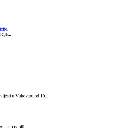
cije.
ije...
vijesti u Vukovaru od 10...
glasno odbili...