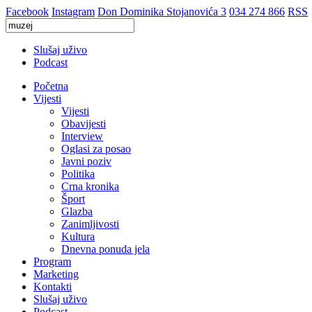
Facebook
Instagram
Don Dominika Stojanovića 3
034 274 866
RSS
Slušaj uživo
Podcast
Početna
Vijesti
Vijesti
Obavijesti
Interview
Oglasi za posao
Javni poziv
Politika
Crna kronika
Šport
Glazba
Zanimljivosti
Kultura
Dnevna ponuda jela
Program
Marketing
Kontakti
Slušaj uživo
Podcast