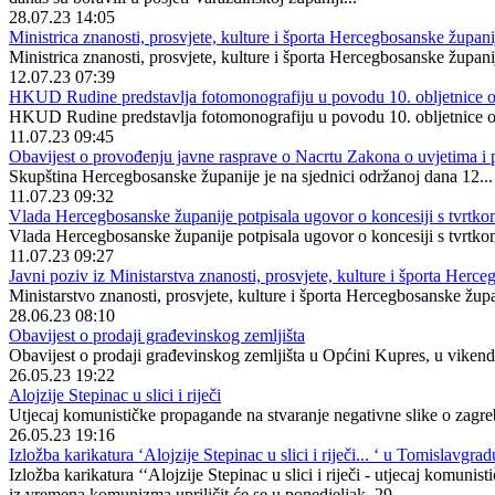
28.07.23 14:05
Ministrica znanosti, prosvjete, kulture i športa Hercegbosanske župan
Ministrica znanosti, prosvjete, kulture i športa Hercegbosanske župan
12.07.23 07:39
HKUD Rudine predstavlja fotomonografiju u povodu 10. obljetnice os
HKUD Rudine predstavlja fotomonografiju u povodu 10. obljetnice os
11.07.23 09:45
Obavijest o provođenju javne rasprave o Nacrtu Zakona o uvjetima i 
Skupština Hercegbosanske županije je na sjednici održanoj dana 12...
11.07.23 09:32
Vlada Hercegbosanske županije potpisala ugovor o koncesiji s tv
Vlada Hercegbosanske županije potpisala ugovor o koncesiji s t
11.07.23 09:27
Javni poziv iz Ministarstva znanosti, prosvjete, kulture i športa Herc
Ministarstvo znanosti, prosvjete, kulture i športa Hercegbosanske župa
28.06.23 08:10
Obavijest o prodaji građevinskog zemljišta
Obavijest o prodaji građevinskog zemljišta u Općini Kupres, u vikend 
26.05.23 19:22
Alojzije Stepinac u slici i riječi
Utjecaj komunističke propagande na stvaranje negativne slike o zag
26.05.23 19:16
Izložba karikatura ‘Alojzije Stepinac u slici i riječi... ‘ u Tomislavgrad
Izložba karikatura ‘‘Alojzije Stepinac u slici i riječi - utjecaj kom
iz vremena komunizma upriličit će se u ponedjeljak, 29...