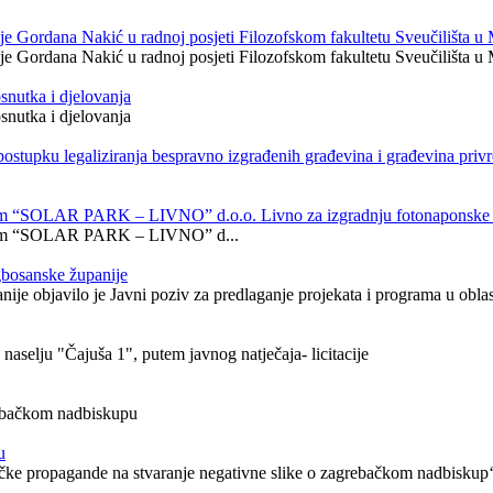
ije Gordana Nakić u radnoj posjeti Filozofskom fakultetu Sveučilišta u
ije Gordana Nakić u radnoj posjeti Filozofskom fakultetu Sveučilišta u 
nutka i djelovanja
nutka i djelovanja
postupku legaliziranja bespravno izgrađenih građevina i građevina pri
rtkom “SOLAR PARK – LIVNO” d.o.o. Livno za izgradnju fotonaponsk
vrtkom “SOLAR PARK – LIVNO” d...
egbosanske županije
nije objavilo je Javni poziv za predlaganje projekata i programa u oblast
naselju "Čajuša 1", putem javnog natječaja- licitacije
rebačkom nadbiskupu
u
unističke propagande na stvaranje negativne slike o zagrebačkom nadbisk