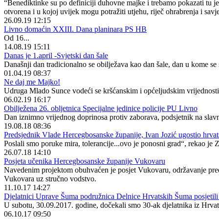
“Benediktinke su po definiciji duhovne majke i trebamo pokazati tu j
otvorena i u kojoj uvijek mogu potražiti utjehu, riječ ohrabrenja i savje
26.09.19 12:15
Livno domaćin XXIII. Dana planinara PS HB
Od 16...
14.08.19 15:11
Danas je 1.april -Svjetski dan šale
Današnji dan tradicionalno se obilježava kao dan šale, dan u kome se sa
01.04.19 08:37
Ne daj me Majko!
Udruga Mlado Sunce vodeći se kršćanskim i općeljudskim vrijednostima
06.02.19 16:17
Obilježena 26. obljetnica Specijalne jedinice policije PU Livno
Dan iznimno vrijednog doprinosa protiv zaborava, podsjetnik na slavn
19.08.18 08:36
Predsjednik Vlade Hercegbosanske županije, Ivan Jozić ugostio hrvat
Poslali smo poruke mira, tolerancije...ovo je ponosni grad“, rekao je Z
26.07.18 14:10
Posjeta učenika Hercegbosanske županije Vukovaru
Navedenim projektom obuhvaćen je posjet Vukovaru, održavanje preda
Vukovara uz stručno vodstvo.
11.10.17 14:27
Djelatnici Uprave Šuma podružnica Delnice Hrvatskih Šuma posjeti
U subotu, 30.09.2017. godine, dočekali smo 30-ak djelatnika iz Hrv
06.10.17 09:50