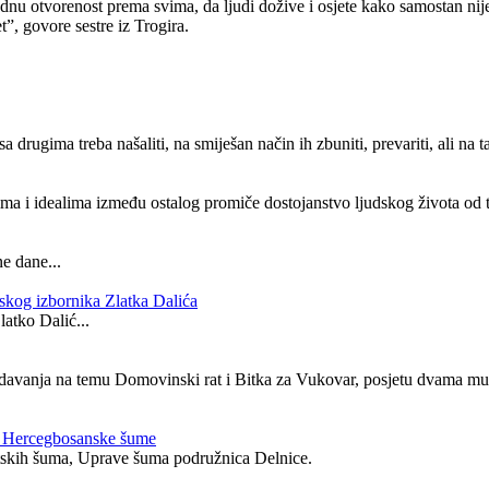
ednu otvorenost prema svima, da ljudi dožive i osjete kako samostan nij
t”, govore sestre iz Trogira.
 drugima treba našaliti, na smiješan način ih zbuniti, prevariti, ali na 
 i idealima između ostalog promiče dostojanstvo ljudskog života od tr
e dane...
skog izbornika Zlatka Dalića
latko Dalić...
vanja na temu Domovinski rat i Bitka za Vukovar, posjetu dvama muze
li Hercegbosanske šume
atskih šuma, Uprave šuma podružnica Delnice.