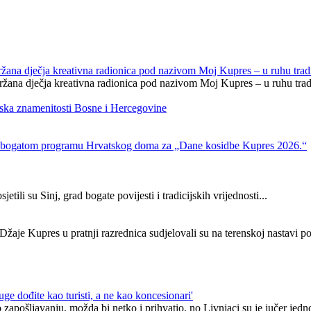
na dječja kreativna radionica pod nazivom Moj Kupres – u ruhu tradi
na dječja kreativna radionica pod nazivom Moj Kupres – u ruhu tradic
ska znamenitosti Bosne i Hercegovine
 o bogatom programu Hrvatskog doma za „Dane kosidbe Kupres 2026.“
ili su Sinj, grad bogate povijesti i tradicijskih vrijednosti...
žaje Kupres u pratnji razrednica sudjelovali su na terenskoj nastavi po
uge dođite kao turisti, a ne kao koncesionari'
apošljavanju, možda bi netko i prihvatio, no Livnjaci su je jučer jedno