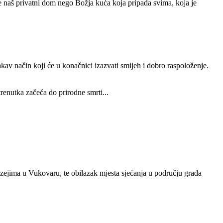
e naš privatni dom nego Božja kuća koja pripada svima, koja je
takav način koji će u konačnici izazvati smijeh i dobro raspoloženje.
enutka začeća do prirodne smrti...
jima u Vukovaru, te obilazak mjesta sjećanja u području grada