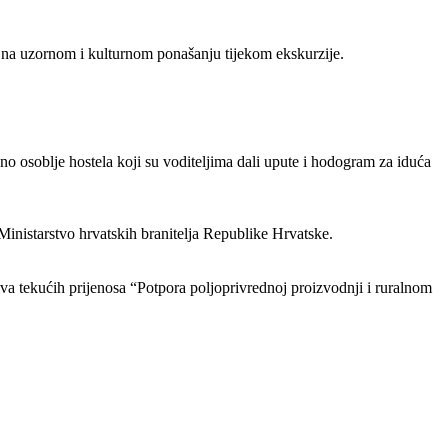
o na uzornom i kulturnom ponašanju tijekom ekskurzije.
no osoblje hostela koji su voditeljima dali upute i hodogram za iduća
 Ministarstvo hrvatskih branitelja Republike Hrvatske.
va tekućih prijenosa “Potpora poljoprivrednoj proizvodnji i ruralnom