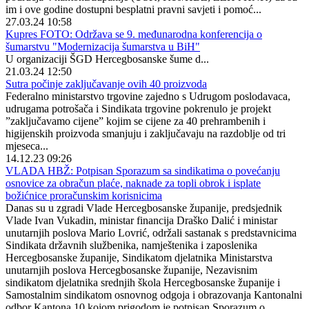
im i ove godine dostupni besplatni pravni savjeti i pomoć...
27.03.24 10:58
Kupres FOTO: Održava se 9. međunarodna konferencija o
šumarstvu "Modernizacija šumarstva u BiH"
U organizaciji ŠGD Hercegbosanske šume d...
21.03.24 12:50
Sutra počinje zaključavanje ovih 40 proizvoda
Federalno ministarstvo trgovine zajedno s Udrugom poslodavaca,
udrugama potrošača i Sindikata trgovine pokrenulo je projekt
”zaključavamo cijene” kojim se cijene za 40 prehrambenih i
higijenskih proizvoda smanjuju i zaključavaju na razdoblje od tri
mjeseca...
14.12.23 09:26
VLADA HBŽ: Potpisan Sporazum sa sindikatima o povećanju
osnovice za obračun plaće, naknade za topli obrok i isplate
božićnice proračunskim korisnicima
Danas su u zgradi Vlade Hercegbosanske županije, predsjednik
Vlade Ivan Vukadin, ministar financija Draško Dalić i ministar
unutarnjih poslova Mario Lovrić, održali sastanak s predstavnicima
Sindikata državnih službenika, namještenika i zaposlenika
Hercegbosanske županije, Sindikatom djelatnika Ministarstva
unutarnjih poslova Hercegbosanske županije, Nezavisnim
sindikatom djelatnika srednjih škola Hercegbosanske županije i
Samostalnim sindikatom osnovnog odgoja i obrazovanja Kantonalni
odbor Kantona 10 kojom prigodom je potpisan Sporazum o