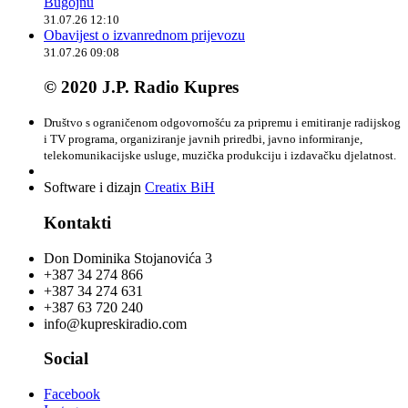
Bugojnu
31.07.26 12:10
Obavijest o izvanrednom prijevozu
31.07.26 09:08
© 2020 J.P. Radio Kupres
Društvo s ograničenom odgovornošću za pripremu i emitiranje radijskog
i TV programa, organiziranje javnih priredbi, javno informiranje,
telekomunikacijske usluge, muzička produkciju i izdavačku djelatnost.
Software i dizajn
Creatix BiH
Kontakti
Don Dominika Stojanovića 3
+387 34 274 866
+387 34 274 631
+387 63 720 240
info@kupreskiradio.com
Social
Facebook