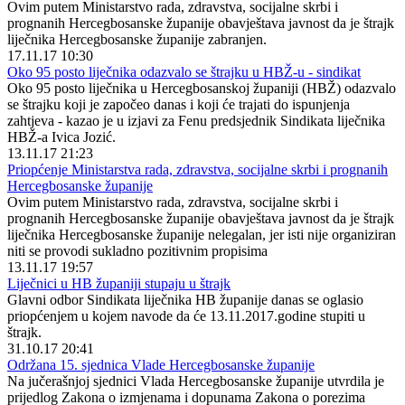
Ovim putem Ministarstvo rada, zdravstva, socijalne skrbi i
prognanih Hercegbosanske županije obavještava javnost da je štrajk
liječnika Hercegbosanske županije zabranjen.
17.11.17 10:30
Oko 95 posto liječnika odazvalo se štrajku u HBŽ-u - sindikat
Oko 95 posto liječnika u Hercegbosanskoj županiji (HBŽ) odazvalo
se štrajku koji je započeo danas i koji će trajati do ispunjenja
zahtjeva - kazao je u izjavi za Fenu predsjednik Sindikata liječnika
HBŽ-a Ivica Jozić.
13.11.17 21:23
Priopćenje Ministarstva rada, zdravstva, socijalne skrbi i prognanih
Hercegbosanske županije
Ovim putem Ministarstvo rada, zdravstva, socijalne skrbi i
prognanih Hercegbosanske županije obavještava javnost da je štrajk
liječnika Hercegbosanske županije nelegalan, jer isti nije organiziran
niti se provodi sukladno pozitivnim propisima
13.11.17 19:57
Liječnici u HB županiji stupaju u štrajk
Glavni odbor Sindikata liječnika HB županije danas se oglasio
priopćenjem u kojem navode da će 13.11.2017.godine stupiti u
štrajk.
31.10.17 20:41
Održana 15. sjednica Vlade Hercegbosanske županije
Na jučerašnjoj sjednici Vlada Hercegbosanske županije utvrdila je
prijedlog Zakona o izmjenama i dopunama Zakona o porezima