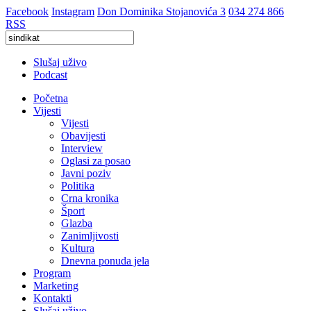
Facebook
Instagram
Don Dominika Stojanovića 3
034 274 866
RSS
Slušaj uživo
Podcast
Početna
Vijesti
Vijesti
Obavijesti
Interview
Oglasi za posao
Javni poziv
Politika
Crna kronika
Šport
Glazba
Zanimljivosti
Kultura
Dnevna ponuda jela
Program
Marketing
Kontakti
Slušaj uživo