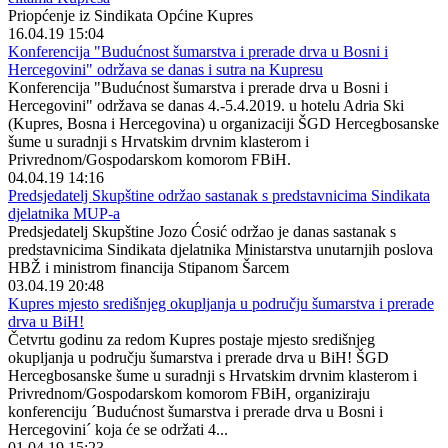
Priopćenje iz Sindikata Općine Kupres
16.04.19 15:04
Konferencija "Budućnost šumarstva i prerade drva u Bosni i
Hercegovini" održava se danas i sutra na Kupresu
Konferencija "Budućnost šumarstva i prerade drva u Bosni i
Hercegovini" održava se danas 4.-5.4.2019. u hotelu Adria Ski
(Kupres, Bosna i Hercegovina) u organizaciji ŠGD Hercegbosanske
šume u suradnji s Hrvatskim drvnim klasterom i
Privrednom/Gospodarskom komorom FBiH.
04.04.19 14:16
Predsjedatelj Skupštine održao sastanak s predstavnicima Sindikata
djelatnika MUP-a
Predsjedatelj Skupštine Jozo Ćosić održao je danas sastanak s
predstavnicima Sindikata djelatnika Ministarstva unutarnjih poslova
HBŽ i ministrom financija Stipanom Šarcem
03.04.19 20:48
Kupres mjesto središnjeg okupljanja u području šumarstva i prerade
drva u BiH!
Četvrtu godinu za redom Kupres postaje mjesto središnjeg
okupljanja u području šumarstva i prerade drva u BiH! ŠGD
Hercegbosanske šume u suradnji s Hrvatskim drvnim klasterom i
Privrednom/Gospodarskom komorom FBiH, organiziraju
konferenciju ´Budućnost šumarstva i prerade drva u Bosni i
Hercegovini´ koja će se održati 4...
01.04.19 15:23