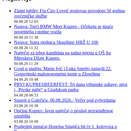
Zlatni jubilej: Fra Ćiro Lovrić gostovao povodom 50 godina
svećeničke službe
06.08.26 12:05
Najava: Treći BMW Meet Kupres - Očekuju se tisuće
posjetitelja i stotine vozila
06.08.26 11:38
Najava: Sutra sjednica Skupštine HBŽ U 10h
06.08.26 11:32
Natječaj za izbor kandidata na radna mjesta u OŠ fra
Miroslava Džaje Kupres.
04.08.26 11:29
Gosti u studiju: Marin Ivić i Luka Smoljo najavili 22.
Gospojinski malonogometni turnir u Zloselima
04.08.26 10:48
PRVI KUPRESBEERFEST: Tri dana vrhunske zabave, piva
i „Pivske milje“ u Gradskom parku
04.08.26 08:53
Susreti u Galečiću, 06.08.2026.- Večer pod zvijezdama
03.08.26 10:39
Općina Kupres: Javni natječaj o prodaji neizgrađenog
zemljišta
03.08.26 10:09
Posljednji ispraćaj Huseina Smajića bit će 1. kolovoza u