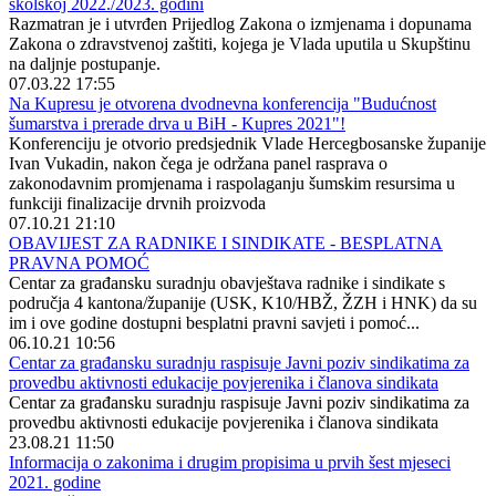
školskoj 2022./2023. godini
Razmatran je i utvrđen Prijedlog Zakona o izmjenama i dopunama
Zakona o zdravstvenoj zaštiti, kojega je Vlada uputila u Skupštinu
na daljnje postupanje.
07.03.22 17:55
Na Kupresu je otvorena dvodnevna konferencija "Budućnost
šumarstva i prerade drva u BiH - Kupres 2021"!
Konferenciju je otvorio predsjednik Vlade Hercegbosanske županije
Ivan Vukadin, nakon čega je održana panel rasprava o
zakonodavnim promjenama i raspolaganju šumskim resursima u
funkciji finalizacije drvnih proizvoda
07.10.21 21:10
OBAVIJEST ZA RADNIKE I SINDIKATE - BESPLATNA
PRAVNA POMOĆ
Centar za građansku suradnju obavještava radnike i sindikate s
područja 4 kantona/županije (USK, K10/HBŽ, ŽZH i HNK) da su
im i ove godine dostupni besplatni pravni savjeti i pomoć...
06.10.21 10:56
Centar za građansku suradnju raspisuje Javni poziv sindikatima za
provedbu aktivnosti edukacije povjerenika i članova sindikata
Centar za građansku suradnju raspisuje Javni poziv sindikatima za
provedbu aktivnosti edukacije povjerenika i članova sindikata
23.08.21 11:50
Informacija o zakonima i drugim propisima u prvih šest mjeseci
2021. godine