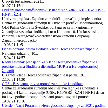
U prvih šest mjeseci 2021...
01.07.21 15:11
Održani kantonalni/županijski sastanci sindikata u K10/HBŽ, USK,
HNK i ŽZH
U okviru projekta „Zajedno za radnička prava“ koji implementira
Centar za građansku suradnju iz Livna uz podršku Međunarodnog
Olof Palme Centra iz Švedske, održana su četiri kantonalna/
županijska sastanka sindikata, i to u Kantonu 10, Unsko-sanskom
kantonu, Hercegovačko-neretvanskom kantonu i Županiji
Zapadnohercegovačkoj...
19.06.21 11:51
Danas održana deseta sjednica Vlade Hercegbosanske županije
Na danas održanoj 10...
15.04.21 14:57
Radni sastanak predsjednika Vlade Hercegbosanske županije s
predstavnicima Sindikata djelatnika MUP-a u Hercegbosanskoj
županiji
U zgradi Vlade Hercegbosanske županije u petak, 19...
22.02.21 14:30
CGS - Besplatna pravna pomoć za radnike i sindikate
Centar za građansku suradnju obaviještava radnike i sindikate s
područja 4 kantona/županije (USK, K10/HBŽ, ŽZH i HNK) da su
im i ove godine dostupni besplatni pravni savjeti i pomoć...
19.02.21 15:16
Utvrđen Nacrt Proračuna Hercegbosanske županije za 2021. godinu