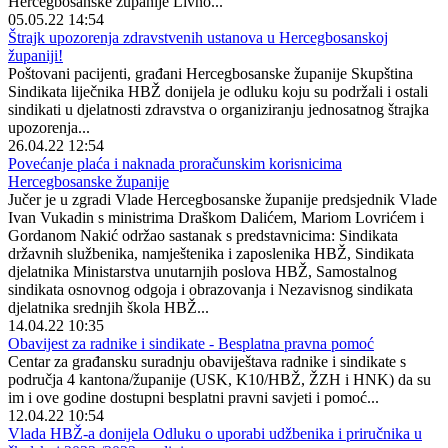
Hercegbosanske županije Livno...
05.05.22 14:54
Štrajk upozorenja zdravstvenih ustanova u Hercegbosanskoj
županiji!
Poštovani pacijenti, građani Hercegbosanske županije Skupština
Sindikata liječnika HBŽ donijela je odluku koju su podržali i ostali
sindikati u djelatnosti zdravstva o organiziranju jednosatnog štrajka
upozorenja...
26.04.22 12:54
Povećanje plaća i naknada proračunskim korisnicima
Hercegbosanske županije
Jučer je u zgradi Vlade Hercegbosanske županije predsjednik Vlade
Ivan Vukadin s ministrima Draškom Dalićem, Mariom Lovrićem i
Gordanom Nakić održao sastanak s predstavnicima: Sindikata
državnih službenika, namještenika i zaposlenika HBŽ, Sindikata
djelatnika Ministarstva unutarnjih poslova HBŽ, Samostalnog
sindikata osnovnog odgoja i obrazovanja i Nezavisnog sindikata
djelatnika srednjih škola HBŽ...
14.04.22 10:35
Obavijest za radnike i sindikate - Besplatna pravna pomoć
Centar za građansku suradnju obaviještava radnike i sindikate s
područja 4 kantona/županije (USK, K10/HBŽ, ŽZH i HNK) da su
im i ove godine dostupni besplatni pravni savjeti i pomoć...
12.04.22 10:54
Vlada HBŽ-a donijela Odluku o uporabi udžbenika i priručnika u