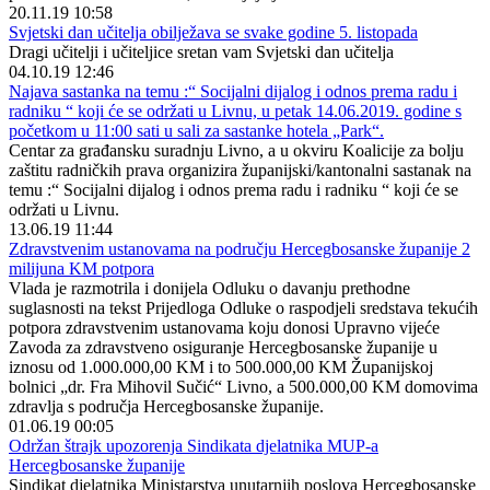
20.11.19 10:58
Svjetski dan učitelja obilježava se svake godine 5. listopada
Dragi učitelji i učiteljice sretan vam Svjetski dan učitelja
04.10.19 12:46
Najava sastanka na temu :“ Socijalni dijalog i odnos prema radu i
radniku “ koji će se održati u Livnu, u petak 14.06.2019. godine s
početkom u 11:00 sati u sali za sastanke hotela „Park“.
Centar za građansku suradnju Livno, a u okviru Koalicije za bolju
zaštitu radničkih prava organizira županijski/kantonalni sastanak na
temu :“ Socijalni dijalog i odnos prema radu i radniku “ koji će se
održati u Livnu.
13.06.19 11:44
Zdravstvenim ustanovama na području Hercegbosanske županije 2
milijuna KM potpora
Vlada je razmotrila i donijela Odluku o davanju prethodne
suglasnosti na tekst Prijedloga Odluke o raspodjeli sredstava tekućih
potpora zdravstvenim ustanovama koju donosi Upravno vijeće
Zavoda za zdravstveno osiguranje Hercegbosanske županije u
iznosu od 1.000.000,00 KM i to 500.000,00 KM Županijskoj
bolnici „dr. Fra Mihovil Sučić“ Livno, a 500.000,00 KM domovima
zdravlja s područja Hercegbosanske županije.
01.06.19 00:05
Održan štrajk upozorenja Sindikata djelatnika MUP-a
Hercegbosanske županije
Sindikat djelatnika Ministarstva unutarnjih poslova Hercegbosanske