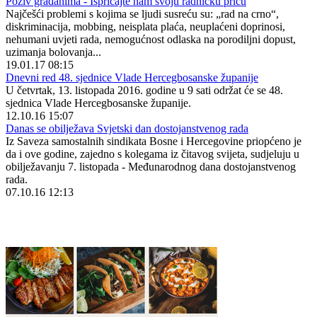
Poziv građanima - Ispričajte nam svoju radničku priču
Najčešći problemi s kojima se ljudi susreću su: „rad na crno“,
diskriminacija, mobbing, neisplata plaća, neuplaćeni doprinosi,
nehumani uvjeti rada, nemogućnost odlaska na porodiljni dopust,
uzimanja bolovanja...
19.01.17 08:15
Dnevni red 48. sjednice Vlade Hercegbosanske županije
U četvrtak, 13. listopada 2016. godine u 9 sati održat će se 48.
sjednica Vlade Hercegbosanske županije.
12.10.16 15:07
Danas se obilježava Svjetski dan dostojanstvenog rada
Iz Saveza samostalnih sindikata Bosne i Hercegovine priopćeno je
da i ove godine, zajedno s kolegama iz čitavog svijeta, sudjeluju u
obilježavanju 7. listopada - Međunarodnog dana dostojanstvenog
rada.
07.10.16 12:13