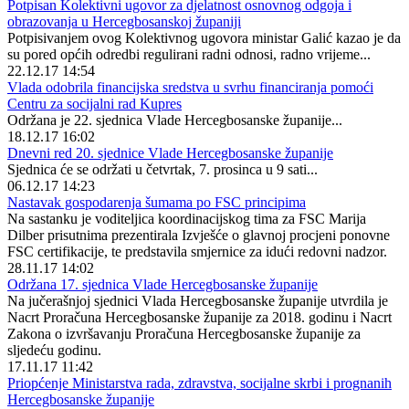
Potpisan Kolektivni ugovor za djelatnost osnovnog odgoja i
obrazovanja u Hercegbosanskoj županiji
Potpisivanjem ovog Kolektivnog ugovora ministar Galić kazao je da
su pored općih odredbi regulirani radni odnosi, radno vrijeme...
22.12.17 14:54
Vlada odobrila financijska sredstva u svrhu financiranja pomoći
Centru za socijalni rad Kupres
Održana je 22. sjednica Vlade Hercegbosanske županije...
18.12.17 16:02
Dnevni red 20. sjednice Vlade Hercegbosanske županije
Sjednica će se održati u četvrtak, 7. prosinca u 9 sati...
06.12.17 14:23
Nastavak gospodarenja šumama po FSC principima
Na sastanku je voditeljica koordinacijskog tima za FSC Marija
Dilber prisutnima prezentirala Izvješće o glavnoj procjeni ponovne
FSC certifikacije, te predstavila smjernice za idući redovni nadzor.
28.11.17 14:02
Održana 17. sjednica Vlade Hercegbosanske županije
Na jučerašnjoj sjednici Vlada Hercegbosanske županije utvrdila je
Nacrt Proračuna Hercegbosanske županije za 2018. godinu i Nacrt
Zakona o izvršavanju Proračuna Hercegbosanske županije za
sljedeću godinu.
17.11.17 11:42
Priopćenje Ministarstva rada, zdravstva, socijalne skrbi i prognanih
Hercegbosanske županije