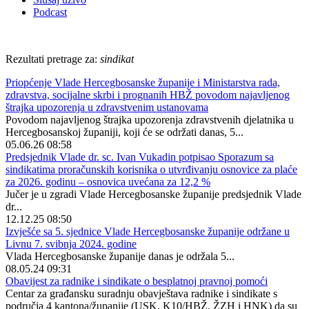
Podcast
Rezultati pretrage za:
sindikat
Priopćenje Vlade Hercegbosanske županije i Ministarstva rada,
zdravstva, socijalne skrbi i prognanih HBŽ povodom najavljenog
štrajka upozorenja u zdravstvenim ustanovama
Povodom najavljenog štrajka upozorenja zdravstvenih djelatnika u
Hercegbosanskoj županiji, koji će se održati danas, 5...
05.06.26 08:58
Predsjednik Vlade dr. sc. Ivan Vukadin potpisao Sporazum sa
sindikatima proračunskih korisnika o utvrđivanju osnovice za plaće
za 2026. godinu – osnovica uvećana za 12,2 %
Jučer je u zgradi Vlade Hercegbosanske županije predsjednik Vlade
dr...
12.12.25 08:50
Izvješće sa 5. sjednice Vlade Hercegbosanske županije održane u
Livnu 7. svibnja 2024. godine
Vlada Hercegbosanske županije danas je održala 5...
08.05.24 09:31
Obavijest za radnike i sindikate o besplatnoj pravnoj pomoći
Centar za građansku suradnju obavještava radnike i sindikate s
područja 4 kantona/županije (USK, K10/HBŽ, ŽZH i HNK) da su