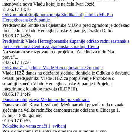
imenovala novu Vladu kojoj je na čelu Ivan Jozić.
21.06.17 18:16
Održan mirni štrajk upozorenja Sindikata djelatnika MUP-a
Hercegbosanske županije
Predstavnike Sindikata i djelatnike MUP-a pred zgradom je dočekao
predsjednik Vlade Hercegbosanske županije, Draško Dalić.
15.06.17 14:36
Predsjednik Vlade Hercegbosanske županije održao radni sastanak s
predstavnicima Centra za građansku suradnju Livno
Na sastanku se razgovaralo o projektu „Zajedno za radnička
prava“...
24.05.17 17:56
Održana 71. sjednica Vlade Hercegbosanske županije
Vlada HBŽ danas na održanoj sjednici donijela je Odluku o davanju
ovlasti predsjedniku Vlade HBŽ za potpisivanje Protokola o
suradnji između Vlade Hercegbosanske županije i Projekta
integriranog lokalnog razvoja (ILDP III).
08.05.17 14:49
Danas se obilježava Međunarodni praznik rada
Danas se obilježava 1. svibanj, Međunarodni praznik rada u znak
sjećanja na velike radničke demonstracije održane u Chicagu 1.
svibnja 1886. godine.
01.05.17 09:55
Pokažite što vama znači 1. svibanj
Poziv građanima iz Centra za građansku suradnju Livno