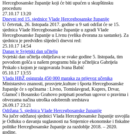
Hercegbosanske županije koji će biti upućen u skupštinsku
proceduru
27.10.17 13:20
Dnevni red 15. sjednice Vlade Hercegbosanske županije
U četvrtak, 26. listopada 2017. godine u 9 sati održat će se 15.
sjednica Vlade Hercegbosanske županije u zgradi Vlade
Hercegbosanske županije u Livnu (velika dvorana za sastanke). Za
sjednicu je predviđen slijedeći dnevni red:
25.10.17 14:54
Danas je Svjetski dan učitelja
Svjetski dan učitelja obilježava se svake godine 5. listopada, tim
povodom gošća u našem programu bila je učiteljica Gabrijela
Prskalo s kojom je razgovarala Ivana Babić
05.10.17 13:55
Vlada HBŽ osigurala 450 000 maraka za prijevoz učenika
Ministarstvo znanosti, prosvjete,kulture i športa Hercegbosanske
županije će s općinama : Livno, Tomislavgrad, Kupres, Drvar,
Glamoč i Bosansko Grahovo potpisati poseban ugovor o pravima i
obvezama načina utroška odobrenih sredstava
26.09.17 23:21
Održana 5. sjednica Vlade Hercegbosanske županije
Na jučer održanoj sjednici Vlada Hercegbosanske županije usvojila
je Odluku o davanju suglasnosti na Smjernice ekonomske i fiskalne
politike Hercegbosanske županije za razdoblje 2018. – 2020.
godine.