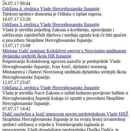
26.07.17 09:44
Održana 4. sjednica Vlade Hercegbosanske županije
Tijekom sjednice donesena je Odluka o isplati regresa
19.07.17 13:29
Održana 3. sjednica Vlade Hercegbosanske županije
Vlada je utvrdila prijedlog Zakona o korištenju, upravljanju i
održavanju zajedničkih dijelova i uređaja zgrada koji će biti upućen
u proceduru Skupštine Hercegbosanske županije.
13.07.17 15:08
Ministar Galić potpisao Kolektivni ugovor s Neovisnim sindikatom
djelatnika srednjih škola HB županije
Potpisivanju Kolektivnog ugovora nazočio je predsjednik Vlade
Hercegbosanske županije, Ivan Jozić, djelatnici resornog
Ministarstva i članovi Neovisnog sindikata djelatnika srednjih škola
Hercegbosanske županije.
12.07.17 23:47
Održana 2. sjednica Vlade Hercegbosanske županije
Vlada je utvrdila Nacrt Zakona o zaštiti kulturno-povijesne baštine u
Hercegbosanskoj županiji kojega će uputiti u proceduru Skupštine
Hercegbosanske županije.
07.07.17 14:42
Dalić razriješen a Jozić imenovan novim predsjednikom Vlade HBŽ
Skupština Hercegbosanske županije je na svojoj šestoj izvanrednoj
sjednici održanoj u srijedu u Tomislavgradu izglasala je
nepovjerenje Vladi dosadašnjeg predsjednika Draška Dalića, te