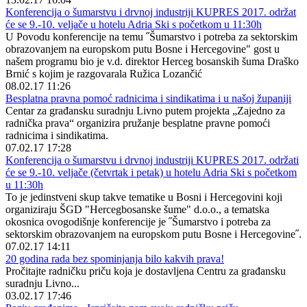
Konferencija o šumarstvu i drvnoj industriji KUPRES 2017. održat
će se 9.-10. veljače u hotelu Adria Ski s početkom u 11:30h
U Povodu konferencije na temu ˝Šumarstvo i potreba za sektorskim
obrazovanjem na europskom putu Bosne i Hercegovine" gost u
našem programu bio je v.d. direktor Herceg bosanskih šuma Draško
Brnić s kojim je razgovarala Ružica Lozančić
08.02.17 11:26
Besplatna pravna pomoć radnicima i sindikatima i u našoj županiji
Centar za građansku suradnju Livno putem projekta „Zajedno za
radnička prava“ organizira pružanje besplatne pravne pomoći
radnicima i sindikatima.
07.02.17 17:28
Konferencija o šumarstvu i drvnoj industriji KUPRES 2017. održati
će se 9.-10. veljače (četvrtak i petak) u hotelu Adria Ski s početkom
u 11:30h
To je jedinstveni skup takve tematike u Bosni i Hercegovini koji
organiziraju ŠGD "Hercegbosanske šume" d.o.o., a tematska
okosnica ovogodišnje konferencije je ˝Šumarstvo i potreba za
sektorskim obrazovanjem na europskom putu Bosne i Hercegovine˝.
07.02.17 14:11
20 godina rada bez spominjanja bilo kakvih prava!
Pročitajte radničku priču koja je dostavljena Centru za građansku
suradnju Livno...
03.02.17 17:46