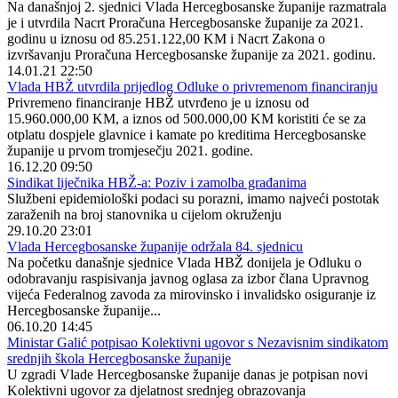
Na današnjoj 2. sjednici Vlada Hercegbosanske županije razmatrala
je i utvrdila Nacrt Proračuna Hercegbosanske županije za 2021.
godinu u iznosu od 85.251.122,00 KM i Nacrt Zakona o
izvršavanju Proračuna Hercegbosanske županije za 2021. godinu.
14.01.21 22:50
Vlada HBŽ utvrdila prijedlog Odluke o privremenom financiranju
Privremeno financiranje HBŽ utvrđeno je u iznosu od
15.960.000,00 KM, a iznos od 500.000,00 KM koristiti će se za
otplatu dospjele glavnice i kamate po kreditima Hercegbosanske
županije u prvom tromjesečju 2021. godine.
16.12.20 09:50
Sindikat liječnika HBŽ-a: Poziv i zamolba građanima
Službeni epidemiološki podaci su porazni, imamo najveći postotak
zaraženih na broj stanovnika u cijelom okruženju
29.10.20 23:01
Vlada Hercegbosanske županije održala 84. sjednicu
Na početku današnje sjednice Vlada HBŽ donijela je Odluku o
odobravanju raspisivanja javnog oglasa za izbor člana Upravnog
vijeća Federalnog zavoda za mirovinsko i invalidsko osiguranje iz
Hercegbosanske županije...
06.10.20 14:45
Ministar Galić potpisao Kolektivni ugovor s Nezavisnim sindikatom
srednjih škola Hercegbosanske županije
U zgradi Vlade Hercegbosanske županije danas je potpisan novi
Kolektivni ugovor za djelatnost srednjeg obrazovanja