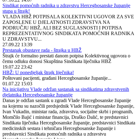
Sindikat pomoćnih radnika u zdravstvu Hercegbosanske županije
stupa u štrajk!
VLADA HBŽ POTPISALA KOLEKTIVNI UGOVOR ZA SVE
ZAPOSLENE U DJELATNOSTI ZDRAVSTVA NA
PODRUČJU HBŽ, ALI BEZ SUGLASNOSTI I POTPISA
REPREZENTATIVNOG SINDIKATA POMOĆNIH RADNIKA
U ZDRAVSTVU...
27.09.22 13:39
Prestanak obustave rada - štrajka u HBŽ
Štrajk će formalno prestati danom potpisa Kolektivnog ugovora o
čemu odluku donosi Skupština Sindikata liječnika HBŽ
19.07.22 23:42
HBŽ: U ponedjeljak štrajk liječnika!
Poštovani pacijenti, građani Hercegbosanske županije...
01.07.22 15:03
Na inicijativu Vlade održan sastanak sa sindikatima zdravstvenih
djelatnika Hercegbosanske županije
Danas je održan sastank u zgradi Vlade Hercegbosanske županije
na kojemu su nazočili predsjednik Vlade Hercegbosanske županije,
Ivan Vukadin, ministar rada, zdravstva, socijalne skrbi i prognanih,
Momčilo Bajić i ministar financija, Draško Dalić, te predstavnici
Sindikata liječnika Hercegbosanske županije, predstavnici Sindikata
medicinskih sestara i tehničara Hercegbosanske županije i
predstavnici Sindikata pomoćnih radnika u zdravstvu