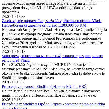
županije okupljanjem ispred zgrade MUP-a u Livnu te mirnim
prosvjedom do zgrade Vlade HBŽ-a održao je danas štrajk
upozorenja.
24.05.19 17:33
Za obavljanje pripravničkog staža 88 vježbenika u tijelima Vlade
Hercegbosanske županije osigurano 1.280.000,00 KM
Na danas održanoj sjednici Vlada Hercegbosanske županije donijela
je Odluku o usvajanju Programa utroška sredstava Ostale potpore
pojedincima-pripravnici utvrđenog Proračunom Hercegbosanske
županije za 2019. godinu u Ministarstvu rada, zdravstva, socijalne
skrbi i prognanih u iznosu od 1.280.000,00 KM
23.05.19 16:18
Sutra prosvjed djelatnika MUP-a HBŽ; Okupljanje ispred policije
pa idu pred Vladu
Dana 21.05.2019.godine u zgradi MUP K10 održan je radni
sastanak predstavnika MUP-a i Sindikata, na kojem se razgovaralo
oko najave štrajka upozorenja (mirnog prosvjeda) i zahtjeva koje je
Sindikat u svojim dopisima naveo
23.05.19 15:36
Propćenje za javnost - Sindikat djelatnika MUP-a HBŽ
Nakon sastanka Predsjedništva Sindikata djelatnika Ministarstva
unutarnjih poslova u Hercegbosanskoj županiji, i z d a j e s e:
09.05.19 16:04
Priopćenje iz Sindikata Općine Kupres - otvoreno pismo političkim
elitama Kupresa