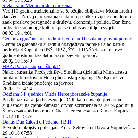
Sretan vam Međunarodni dan žena!
Već 110 godina tradicionalno se 8. ožujka obilježava Međunarodni
dan žena. Na taj dan ženama se daruju čestitke, cvijeće i pokloni u
znak proslave postignuća u društvu, ekonomiji i politici. Dan žena
prihvatile su mnoge kulture, pa se obilježava diljem svijeta.
08.03.19 14:01
Centar za građansku suradnju Livno nudi besplatnu pravnu pomoć
Centar za građansku suradnju obavještava radnike i sindikate s
područja 4 županije (USŽ, HBŽ, ŽZH i HNŽ) da su im i ove
godine dostupni besplatni pravni savjeti i pomoć...
28.02.19 15:40
HBŽ: Policija stupa u štrajk!?
Nakon sastanka Predsjedništva Sindikata djelatnika Ministarstva
unutarnjih poslova u Hercegbosanskoj županiji, Predsjedništvo
Sindikata izdaje prioćenje za javnost
26.02.19 14:54
Održana 54. sjednica Vlade Hercegbosanske županije
Poslije razmatranja donesena je i Odluka o davanju prethodne
suglasnosti na cjenik šumskih drvnih sortimenata za 2019. godinu u
Šumsko-gospodarskom društvu „Hercegbosanske šume“ Kupres...
11.12.18 15:59
Danas Dan žalosti u Federaciji BiH
Povodom ubojstva policajaca Adisa Šehovića i Davora Vujinovića...
29.10.18 07:58