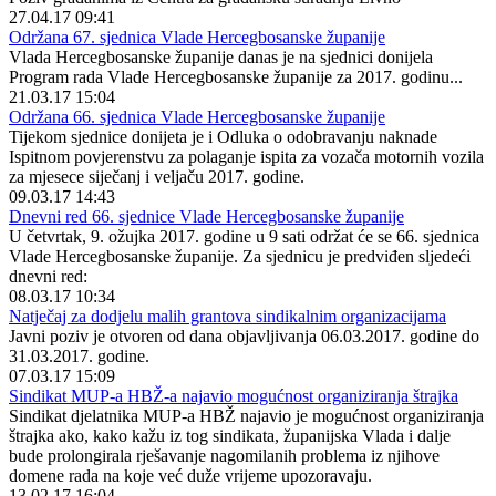
27.04.17 09:41
Održana 67. sjednica Vlade Hercegbosanske županije
Vlada Hercegbosanske županije danas je na sjednici donijela
Program rada Vlade Hercegbosanske županije za 2017. godinu...
21.03.17 15:04
Održana 66. sjednica Vlade Hercegbosanske županije
Tijekom sjednice donijeta je i Odluka o odobravanju naknade
Ispitnom povjerenstvu za polaganje ispita za vozača motornih vozila
za mjesece siječanj i veljaču 2017. godine.
09.03.17 14:43
Dnevni red 66. sjednice Vlade Hercegbosanske županije
U četvrtak, 9. ožujka 2017. godine u 9 sati održat će se 66. sjednica
Vlade Hercegbosanske županije. Za sjednicu je predviđen sljedeći
dnevni red:
08.03.17 10:34
Natječaj za dodjelu malih grantova sindikalnim organizacijama
Javni poziv je otvoren od dana objavljivanja 06.03.2017. godine do
31.03.2017. godine.
07.03.17 15:09
Sindikat MUP-a HBŽ-a najavio mogućnost organiziranja štrajka
Sindikat djelatnika MUP-a HBŽ najavio je mogućnost organiziranja
štrajka ako, kako kažu iz tog sindikata, županijska Vlada i dalje
bude prolongirala rješavanje nagomilanih problema iz njihove
domene rada na koje već duže vrijeme upozoravaju.
13.02.17 16:04