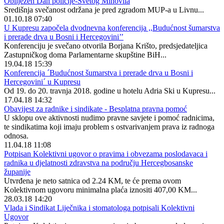
Obilježen Dan policije-Svetog Mihovila
Središnja svečanost održana je pred zgradom MUP-a u Livnu...
01.10.18 07:40
U Kupresu započela dvodnevna konferencija ,,Budućnost šumarstva
i prerade drva u Bosni i Hercegovini’’
Konferenciju je svečano otvorila Borjana Krišto, predsjedateljica
Zastupničkog doma Parlamentarne skupštine BiH...
19.04.18 15:39
Konferencija ´Budućnost šumarstva i prerade drva u Bosni i
Hercegovini´ u Kupresu
Od 19. do 20. travnja 2018. godine u hotelu Adria Ski u Kupresu...
17.04.18 14:32
Obavijest za radnike i sindikate - Besplatna pravna pomoć
U sklopu ove aktivnosti nudimo pravne savjete i pomoć radnicima,
te sindikatima koji imaju problem s ostvarivanjem prava iz radnoga
odnosa.
11.04.18 11:08
Potpisan Kolektivni ugovor o pravima i obvezama poslodavaca i
radnika u djelatnosti zdravstva na području Hercegbosanske
županije
Utvrđena je neto satnica od 2.24 KM, te će prema ovom
Kolektivnom ugovoru minimalna plaća iznositi 407,00 KM...
28.03.18 14:20
Vlada i Sindikat Liječnika i stomatologa potpisali Kolektivni
Ugovor