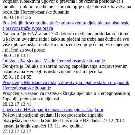
Potpisan Kolektivni ugovor o pravima i obvezama poslodavca i
radnika –doktora medicine i stomatologije u djelatnosti zdravstva na
području Hercegbosanske županije
06.03.18 11:26
Posljednjih deset godina plaće zdravstvenim djelatnicima nisu rasle,
s pravom traže svoja prava
Na području HNŽ-a radi 750 doktora medicine, pridodamo li tomu
u kakvim uvjetima rade i kako su plaćeni ne treba nas čuditi da sve
više njih razmišlja o odlasku u inozemstvo gdje će biti više cijenjeni
i plaćeni za svoj posao.
08.01.18 13:11
Održana 24. sjednica Vlade Hercegbosanske županije
Donijeta je Odluka o zabrani novog zapošljavanja u zdravstvenim
ustanovama Hercegbosanske županije osim liječnika...
05.01.18 14:55
Priopćenje Ministarstva rada, zdravstva, socijalne skrbi i prognanih
Hercegbosanske županije
Priopćenje, vezano za nastavak štrajka liječnika u Hercegbosanskoj
županiji, prenosimo u cijelosti...
28.12.17 13:41
Liječnici u HB županiji danas nastavljaju sa štrajkom
Poštovani pacijenti građani Hercegbosanske županije
obavještavamo vas da Sindikat liječnika HBŽ danas 27.12.2017.
nastavlja štrajk započet 13. 11. ove godine.
27.12.17 12:17