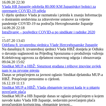
16.09.20 22:30
Vlada HB županije odobrila 80.000 KM županijskoj bolnici za
opremanje COVID-19 odjela
U dijelu sjednice Vlada je razmatrala i primila k znanju Informaciju
o doniranim sredstvima za zdravstvene ustanove za vrijeme
pandemije COVID-19 na području Hercegbosanske županije
14.09.20 22:18
Istraživanje – posljedice COVID-a po sindikate i radnike 2020
...
15.07.20 13:43
Održana 8. izvanredna sjednica Vlade Hercegbosanske županije
Na današnjoj 8. izvanrednoj sjednici Vlada HBŽ donijela je Odluku
o davanju suglasnosti na Prijedlog Sporazuma o produženju važenja
Kolektivnog ugovora za djelatnost osnovnog odgoja i obrazovanja
09.04.20 15:02
Sindikat MUP-a HBŽ: Sigurnost građana i njihove imovine uvijek
nam je na prvome mjestu
Danas se priopćenjem za javnost oglasio Sindikat djelatnika MUP-a
HBŽ. Priopćenje prenosimo u cijelosti.
16.12.19 11:13
Sindikat MUP-a HBŽ: Vlada obmanjuje javnost kada je u pitanju
povećanje plaća
Sindikat MUP-a HB županije danas se oglasio priopćenjem u kojem
navode kako Vlada HB županije, nedavnim povećanjem plaća
proračunskim korisnicima, obmanjuje javnost...