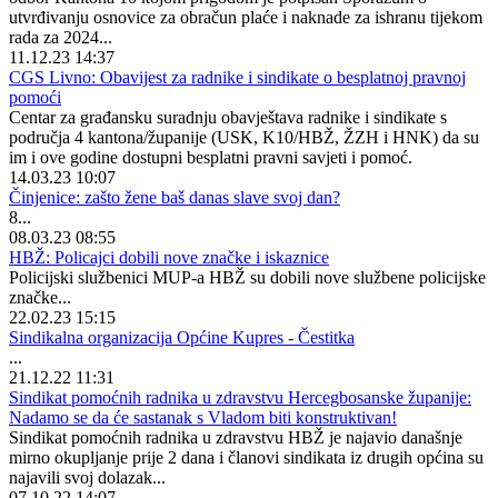
utvrđivanju osnovice za obračun plaće i naknade za ishranu tijekom
rada za 2024...
11.12.23 14:37
CGS Livno: Obavijest za radnike i sindikate o besplatnoj pravnoj
pomoći
Centar za građansku suradnju obavještava radnike i sindikate s
područja 4 kantona/županije (USK, K10/HBŽ, ŽZH i HNK) da su
im i ove godine dostupni besplatni pravni savjeti i pomoć.
14.03.23 10:07
Činjenice: zašto žene baš danas slave svoj dan?
8...
08.03.23 08:55
HBŽ: Policajci dobili nove značke i iskaznice
Policijski službenici MUP-a HBŽ su dobili nove službene policijske
značke...
22.02.23 15:15
Sindikalna organizacija Općine Kupres - Čestitka
...
21.12.22 11:31
Sindikat pomoćnih radnika u zdravstvu Hercegbosanske županije:
Nadamo se da će sastanak s Vladom biti konstruktivan!
Sindikat pomoćnih radnika u zdravstvu HBŽ je najavio današnje
mirno okupljanje prije 2 dana i članovi sindikata iz drugih općina su
najavili svoj dolazak...
07.10.22 14:07