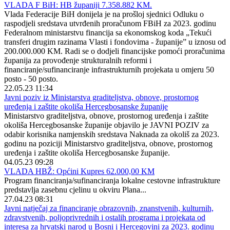
VLADA F BiH: HB županiji 7.358.882 KM.
Vlada Federacije BiH donijela je na prošloj sjednici Odluku o
raspodjeli sredstava utvrđenih proračunom FBiH za 2023. godinu
Federalnom ministarstvu financija sa ekonomskog koda „Tekući
transferi drugim razinama Vlasti i fondovima - županije” u iznosu od
200.000.000 KM. Radi se o dodjeli financijske pomoći proračunima
županija za provođenje strukturalnih reformi i
financiranje/sufinanciranje infrastrukturnih projekata u omjeru 50
posto - 50 posto.
22.05.23 11:34
Javni poziv iz Ministarstva graditeljstva, obnove, prostornog
uređenja i zaštite okoliša Hercegbosanske županije
Ministarstvo graditeljstva, obnove, prostornog uređenja i zaštite
okoliša Hercegbosanske županije objavilo je JAVNI POZIV za
odabir korisnika namjenskih sredstava Naknada za okoliš za 2023.
godinu na poziciji Ministarstvo graditeljstva, obnove, prostornog
uređenja i zaštite okoliša Hercegbosanske županije.
04.05.23 09:28
VLADA HBŽ: Općini Kupres 62.000,00 KM
Program financiranja/sufinanciranja lokalne cestovne infrastrukture
predstavlja zasebnu cjelinu u okviru Plana...
27.04.23 08:31
Javni natječaj za financiranje obrazovnih, znanstvenih, kulturnih,
zdravstvenih, poljoprivrednih i ostalih programa i projekata od
interesa za hrvatski narod u Bosni i Hercegovini za 2023. godinu