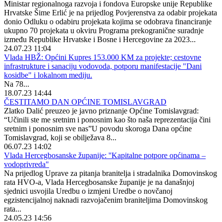
Ministar regionalnoga razvoja i fondova Europske unije Republike
Hrvatske Šime Erlić je na prijedlog Povjerenstva za odabir projekata
donio Odluku o odabiru projekata kojima se odobrava financiranje
ukupno 70 projekata u okviru Programa prekogranične suradnje
između Republike Hrvatske i Bosne i Hercegovine za 2023...
24.07.23 11:04
Vlada HBŽ: Općini Kupres 153.000 KM za projekte; cestovne
infrastrukture i sanaciju vodovoda, potporu manifestacije "Dani
kosidbe" i lokalnom mediju.
Na 78...
18.07.23 14:44
ČESTITAMO DAN OPĆINE TOMISLAVGRAD
Zlatko Dalić preuzeo je javno priznanje Općine Tomislavgrad:
“Učinili ste me sretnim i ponosnim kao što naša reprezentacija čini
sretnim i ponosnim sve nas”U povodu skoroga Dana općine
Tomislavgrad, koji se obilježava 8...
06.07.23 14:02
Vlada Hercegbosanske županije: ''Kapitalne potpore općinama –
vodoprivreda"
Na prijedlog Uprave za pitanja branitelja i stradalnika Domovinskog
rata HVO-a, Vlada Hercegbosanske županije je na današnjoj
sjednici usvojila Uredbu o izmjeni Uredbe o novčanoj
egzistencijalnoj naknadi razvojačenim braniteljima Domovinskog
rata...
24.05.23 14:56