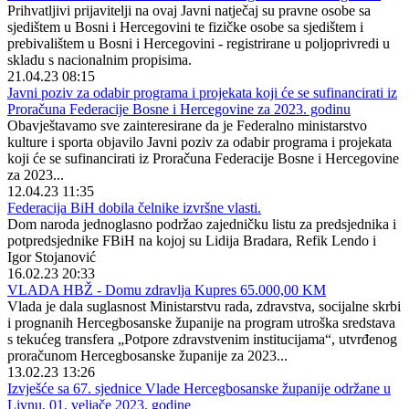
Prihvatljivi prijavitelji na ovaj Javni natječaj su pravne osobe sa
sjedištem u Bosni i Hercegovini te fizičke osobe sa sjedištem i
prebivalištem u Bosni i Hercegovini - registrirane u poljoprivredi u
skladu s nacionalnim propisima.
21.04.23 08:15
Javni poziv za odabir programa i projekata koji će se sufinancirati iz
Proračuna Federacije Bosne i Hercegovine za 2023. godinu
Obavještavamo sve zainteresirane da je Federalno ministarstvo
kulture i sporta objavilo Javni poziv za odabir programa i projekata
koji će se sufinancirati iz Proračuna Federacije Bosne i Hercegovine
za 2023...
12.04.23 11:35
Federacija BiH dobila čelnike izvršne vlasti.
Dom naroda jednoglasno podržao zajedničku listu za predsjednika i
potpredsjednike FBiH na kojoj su Lidija Bradara, Refik Lendo i
Igor Stojanović
16.02.23 20:33
VLADA HBŽ - Domu zdravlja Kupres 65.000,00 KM
Vlada je dala suglasnost Ministarstvu rada, zdravstva, socijalne skrbi
i prognanih Hercegbosanske županije na program utroška sredstava
s tekućeg transfera „Potpore zdravstvenim institucijama“, utvrđenog
proračunom Hercegbosanske županije za 2023...
13.02.23 13:26
Izvješće sa 67. sjednice Vlade Hercegbosanske županije održane u
Livnu, 01. veljače 2023. godine