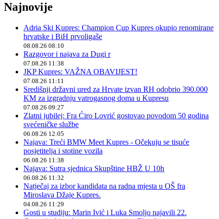
Najnovije
Adria Ski Kupres: Champion Cup Kupres okupio renomirane
hrvatske i BiH prvoligaše
08.08.26 08:10
Razgovor i najava za Dugi r
07.08.26 11:38
JKP Kupres: VAŽNA OBAVIJEST!
07.08.26 11:11
Središnji državni ured za Hrvate izvan RH odobrio 390.000
KM za izgradnju vatrogasnog doma u Kupresu
07.08.26 09:27
Zlatni jubilej: Fra Ćiro Lovrić gostovao povodom 50 godina
svećeničke službe
06.08.26 12:05
Najava: Treći BMW Meet Kupres - Očekuju se tisuće
posjetitelja i stotine vozila
06.08.26 11:38
Najava: Sutra sjednica Skupštine HBŽ U 10h
06.08.26 11:32
Natječaj za izbor kandidata na radna mjesta u OŠ fra
Miroslava Džaje Kupres.
04.08.26 11:29
Gosti u studiju: Marin Ivić i Luka Smoljo najavili 22.