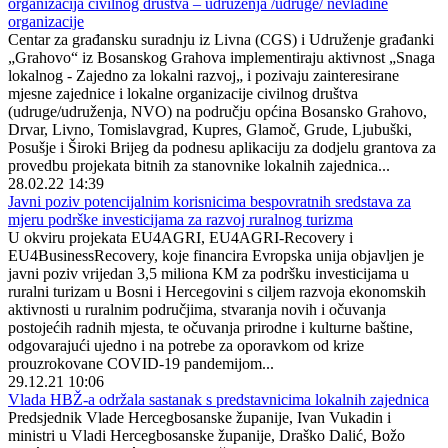
organizacija civilnog društva – udruženja /udruge/ nevladine
organizacije
Centar za građansku suradnju iz Livna (CGS) i Udruženje građanki
„Grahovo“ iz Bosanskog Grahova implementiraju aktivnost „Snaga
lokalnog - Zajedno za lokalni razvoj„ i pozivaju zainteresirane
mjesne zajednice i lokalne organizacije civilnog društva
(udruge/udruženja, NVO) na području općina Bosansko Grahovo,
Drvar, Livno, Tomislavgrad, Kupres, Glamoč, Grude, Ljubuški,
Posušje i Široki Brijeg da podnesu aplikaciju za dodjelu grantova za
provedbu projekata bitnih za stanovnike lokalnih zajednica...
28.02.22 14:39
Javni poziv potencijalnim korisnicima bespovratnih sredstava za
mjeru podrške investicijama za razvoj ruralnog turizma
U okviru projekata EU4AGRI, EU4AGRI-Recovery i
EU4BusinessRecovery, koje financira Evropska unija objavljen je
javni poziv vrijedan 3,5 miliona KM za podršku investicijama u
ruralni turizam u Bosni i Hercegovini s ciljem razvoja ekonomskih
aktivnosti u ruralnim područjima, stvaranja novih i očuvanja
postojećih radnih mjesta, te očuvanja prirodne i kulturne baštine,
odgovarajući ujedno i na potrebe za oporavkom od krize
prouzrokovane COVID-19 pandemijom...
29.12.21 10:06
Vlada HBŽ-a održala sastanak s predstavnicima lokalnih zajednica
Predsjednik Vlade Hercegbosanske županije, Ivan Vukadin i
ministri u Vladi Hercegbosanske županije, Draško Dalić, Božo