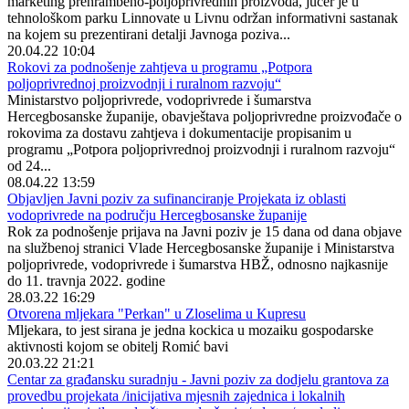
marketing prehrambeno-poljoprivrednih proizvoda, jučer je u
tehnološkom parku Linnovate u Livnu održan informativni sastanak
na kojem su prezentirani detalji Javnoga poziva...
20.04.22 10:04
Rokovi za podnošenje zahtjeva u programu „Potpora
poljoprivrednoj proizvodnji i ruralnom razvoju“
Ministarstvo poljoprivrede, vodoprivrede i šumarstva
Hercegbosanske županije, obavještava poljoprivredne proizvođače o
rokovima za dostavu zahtjeva i dokumentacije propisanim u
programu „Potpora poljoprivrednoj proizvodnji i ruralnom razvoju“
od 24...
08.04.22 13:59
Objavljen Javni poziv za sufinanciranje Projekata iz oblasti
vodoprivrede na području Hercegbosanske županije
Rok za podnošenje prijava na Javni poziv je 15 dana od dana objave
na službenoj stranici Vlade Hercegbosanske županije i Ministarstva
poljoprivrede, vodoprivrede i šumarstva HBŽ, odnosno najkasnije
do 11. travnja 2022. godine
28.03.22 16:29
Otvorena mljekara "Perkan" u Zloselima u Kupresu
Mljekara, to jest sirana je jedna kockica u mozaiku gospodarske
aktivnosti kojom se obitelj Romić bavi
20.03.22 21:21
Centar za građansku suradnju - Javni poziv za dodjelu grantova za
provedbu projekata /inicijativa mjesnih zajednica i lokalnih