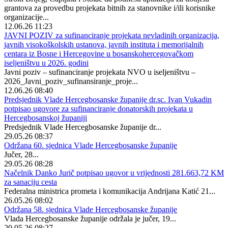
grantova za provedbu projekata bitnih za stanovnike i/ili korisnike
organizacije...
12.06.26 11:23
JAVNI POZIV za sufinanciranje projekata nevladinih organizacija,
javnih visokoškolskih ustanova, javnih instituta i memorijalnih
centara iz Bosne i Hercegovine u bosanskohercegovačkom
iseljeništvu u 2026. godini
Javni poziv – sufinanciranje projekata NVO u iseljeništvu –
2026_Javni_poziv_sufinansiranje_proje...
12.06.26 08:40
Predsjednik Vlade Hercegbosanske županije dr.sc. Ivan Vukadin
potpisao ugovore za sufinanciranje donatorskih projekata u
Hercegbosanskoj županiji
Predsjednik Vlade Hercegbosanske županije dr...
29.05.26 08:37
Održana 60. sjednica Vlade Hercegbosanske županije
Jučer, 28...
29.05.26 08:28
Načelnik Danko Jurič potpisao ugovor u vrijednosti 281.663,72 KM
za sanaciju cesta
Federalna ministrica prometa i komunikacija Andrijana Katić 21...
26.05.26 08:02
Održana 58. sjednica Vlade Hercegbosanske županije
Vlada Hercegbosanske županije održala je jučer, 19...
20.05.26 08:27