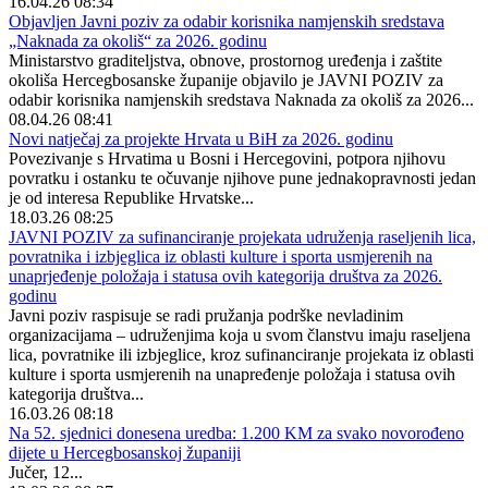
16.04.26 08:34
Objavljen Javni poziv za odabir korisnika namjenskih sredstava
„Naknada za okoliš“ za 2026. godinu
Ministarstvo graditeljstva, obnove, prostornog uređenja i zaštite
okoliša Hercegbosanske županije objavilo je JAVNI POZIV za
odabir korisnika namjenskih sredstava Naknada za okoliš za 2026...
08.04.26 08:41
Novi natječaj za projekte Hrvata u BiH za 2026. godinu
Povezivanje s Hrvatima u Bosni i Hercegovini, potpora njihovu
povratku i ostanku te očuvanje njihove pune jednakopravnosti jedan
je od interesa Republike Hrvatske...
18.03.26 08:25
JAVNI POZIV za sufinanciranje projekata udruženja raseljenih lica,
povratnika i izbjeglica iz oblasti kulture i sporta usmjerenih na
unaprjeđenje položaja i statusa ovih kategorija društva za 2026.
godinu
Javni poziv raspisuje se radi pružanja podrške nevladinim
organizacijama – udruženjima koja u svom članstvu imaju raseljena
lica, povratnike ili izbjeglice, kroz sufinanciranje projekata iz oblasti
kulture i sporta usmjerenih na unapređenje položaja i statusa ovih
kategorija društva...
16.03.26 08:18
Na 52. sjednici donesena uredba: 1.200 KM za svako novorođeno
dijete u Hercegbosanskoj županiji
Jučer, 12...