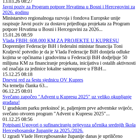
13.03.26 08:27
Javni poziv za Program potpore Hrvatima u Bosni i Hercegovini za
2026. godinu
Ministarstvo regionalnoga razvoja i fondova Europske unije
raspisuje Javni poziv za dostavu prijedloga projekata za Program
potpore Hrvatima u Bosni i Hercegovini za 2026...
15.01.26 08:59
Vlada FBIH: 608.000 KM ZA PROJEKTE U KUPRESU
Dopremijer Federacije BiH i federalni ministar financija Toni
Kraljević potvrdio je da je Vlada Federacije BiH donijela odluke
kojima se općinama i gradovima u Federaciji BiH dodjeljuje 50
milijuna KM za financiranje projekata, inicijativa i ostalih aktivnosti
od značaja za jedinice lokalne samouprave u FBiH...
15.12.25 08:18
Dnevni red za šestu sjednicu OV Kupres
Na temelju članka 63...
06.12.25 08:01
Svečano započeo "Advent u Kupresu 2025" uz veliko okupljanje
građana!
U gradskom parku preksinoć je, paljenjem prve adventske svijeće,
svečano otvoren program "Advent u Kupresu 2025"...
01.12.25 08:56
Potpisani Ugovori o sufinanciranju prijevoza učenika srednjih škola
Hercegbosanske županije za 2025./2026.
U zgradi Vlade Hercegbosanske županije danas je upriličeno