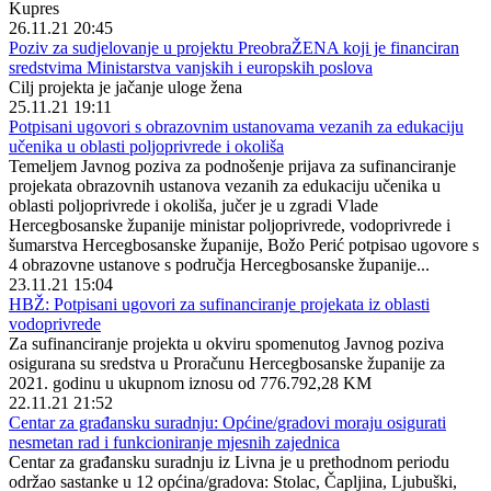
Kupres
26.11.21 20:45
Poziv za sudjelovanje u projektu PreobraŽENA koji je financiran
sredstvima Ministarstva vanjskih i europskih poslova
Cilj projekta je jačanje uloge žena
25.11.21 19:11
Potpisani ugovori s obrazovnim ustanovama vezanih za edukaciju
učenika u oblasti poljoprivrede i okoliša
Temeljem Javnog poziva za podnošenje prijava za sufinanciranje
projekata obrazovnih ustanova vezanih za edukaciju učenika u
oblasti poljoprivrede i okoliša, jučer je u zgradi Vlade
Hercegbosanske županije ministar poljoprivrede, vodoprivrede i
šumarstva Hercegbosanske županije, Božo Perić potpisao ugovore s
4 obrazovne ustanove s područja Hercegbosanske županije...
23.11.21 15:04
HBŽ: Potpisani ugovori za sufinanciranje projekata iz oblasti
vodoprivrede
Za sufinanciranje projekta u okviru spomenutog Javnog poziva
osigurana su sredstva u Proračunu Hercegbosanske županije za
2021. godinu u ukupnom iznosu od 776.792,28 KM
22.11.21 21:52
Centar za građansku suradnju: Općine/gradovi moraju osigurati
nesmetan rad i funkcioniranje mjesnih zajednica
Centar za građansku suradnju iz Livna je u prethodnom periodu
održao sastanke u 12 općina/gradova: Stolac, Čapljina, Ljubuški,