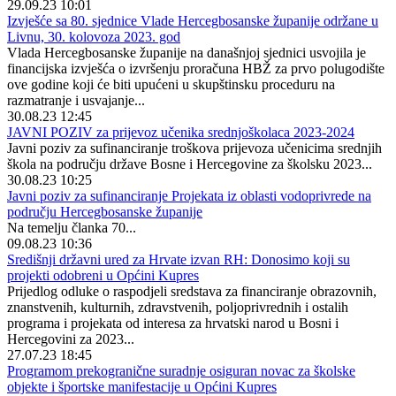
29.09.23 10:01
Izvješće sa 80. sjednice Vlade Hercegbosanske županije održane u
Livnu, 30. kolovoza 2023. god
Vlada Hercegbosanske županije na današnjoj sjednici usvojila je
financijska izvješća o izvršenju proračuna HBŽ za prvo polugodište
ove godine koji će biti upućeni u skupštinsku proceduru na
razmatranje i usvajanje...
30.08.23 12:45
JAVNI POZIV za prijevoz učenika srednjoškolaca 2023-2024
Javni poziv za sufinanciranje troškova prijevoza učenicima srednjih
škola na području države Bosne i Hercegovine za školsku 2023...
30.08.23 10:25
Javni poziv za sufinanciranje Projekata iz oblasti vodoprivrede na
području Hercegbosanske županije
Na temelju članka 70...
09.08.23 10:36
Središnji državni ured za Hrvate izvan RH: Donosimo koji su
projekti odobreni u Općini Kupres
Prijedlog odluke o raspodjeli sredstava za financiranje obrazovnih,
znanstvenih, kulturnih, zdravstvenih, poljoprivrednih i ostalih
programa i projekata od interesa za hrvatski narod u Bosni i
Hercegovini za 2023...
27.07.23 18:45
Programom prekogranične suradnje osiguran novac za školske
objekte i športske manifestacije u Općini Kupres