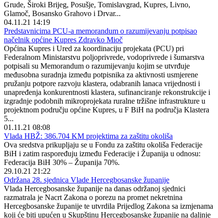
Grude, Široki Brijeg, Posušje, Tomislavgrad, Kupres, Livno,
Glamoč, Bosansko Grahovo i Drvar...
04.11.21 14:19
Predstavnicima PCU-a memorandum o razumijevanju potpisao
načelnik općine Kupres Zdravko Mioč
Općina Kupres i Ured za koordinaciju projekata (PCU) pri
Federalnom Ministarstvu poljoprivrede, vodoprivrede i šumarstva
potpisali su Memorandum o razumijevanju kojim se utvrđuje
međusobna suradnja između potpisnika za aktivnosti usmjerene
pružanju potpore razvoju klastera, odabranih lanaca vrijednosti i
unapređenja konkurentnosti klastera, sufinanciranje rekonstrukcije i
izgradnje podobnih mikroprojekata ruralne tržišne infrastrukture u
projektnom području općine Kupres, u F BiH na područja Klastera
5...
01.11.21 08:08
Vlada HBŽ: 386.704 KM projektima za zaštitu okoliša
Ova sredstva prikupljaju se u Fondu za zaštitu okoliša Federacije
BiH i zatim raspoređuju između Federacije i Županija u odnosu:
Federacija BiH 30% – Županija 70%.
29.10.21 21:22
Održana 28. sjednica Vlade Hercegbosanske županije
Vlada Hercegbosanske županije na danas održanoj sjednici
razmatrala je Nacrt Zakona o porezu na promet nekretnina
Hercegbosanske županije te utvrdila Prijedlog Zakona sa izmjenama
koji će biti upućen u Skupštinu Hercegbosanske županije na daljnje