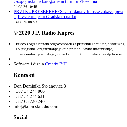
Gospojinski malonogometni turnir u Zloselima
04.08.26 10:48
PRVI KUPRESBEERFEST: Tri dana vrhunske zabave, piva
i „Pivske milje“ u Gradskom parku
04.08.26 08:53
© 2020 J.P. Radio Kupres
Društvo s ograničenom odgovornošću za pripremu i emitiranje radijskog
i TV programa, organiziranje javnih priredbi, javno informiranje,
telekomunikacijske usluge, muzička produkciju i izdavačku djelatnost.
Software i dizajn
Creatix BiH
Kontakti
Don Dominika Stojanovića 3
+387 34 274 866
+387 34 274 631
+387 63 720 240
info@kupreskiradio.com
Social