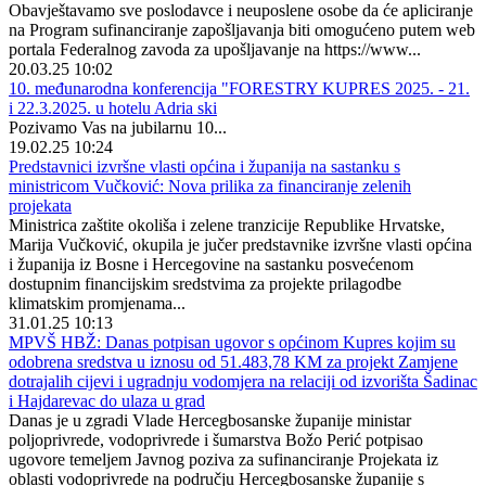
Obavještavamo sve poslodavce i neuposlene osobe da će apliciranje
na Program sufinanciranje zapošljavanja biti omogućeno putem web
portala Federalnog zavoda za upošljavanje na https://www...
20.03.25 10:02
10. međunarodna konferencija "FORESTRY KUPRES 2025. - 21.
i 22.3.2025. u hotelu Adria ski
Pozivamo Vas na jubilarnu 10...
19.02.25 10:24
Predstavnici izvršne vlasti općina i županija na sastanku s
ministricom Vučković: Nova prilika za financiranje zelenih
projekata
Ministrica zaštite okoliša i zelene tranzicije Republike Hrvatske,
Marija Vučković, okupila je jučer predstavnike izvršne vlasti općina
i županija iz Bosne i Hercegovine na sastanku posvećenom
dostupnim financijskim sredstvima za projekte prilagodbe
klimatskim promjenama...
31.01.25 10:13
MPVŠ HBŽ: Danas potpisan ugovor s općinom Kupres kojim su
odobrena sredstva u iznosu od 51.483,78 KM za projekt Zamjene
dotrajalih cijevi i ugradnju vodomjera na relaciji od izvorišta Šadinac
i Hajdarevac do ulaza u grad
Danas je u zgradi Vlade Hercegbosanske županije ministar
poljoprivrede, vodoprivrede i šumarstva Božo Perić potpisao
ugovore temeljem Javnog poziva za sufinanciranje Projekata iz
oblasti vodoprivrede na području Hercegbosanske županije s