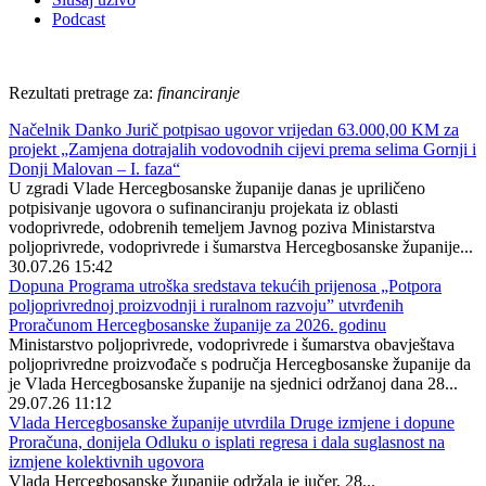
Podcast
Rezultati pretrage za:
financiranje
Načelnik Danko Jurič potpisao ugovor vrijedan 63.000,00 KM za
projekt „Zamjena dotrajalih vodovodnih cijevi prema selima Gornji i
Donji Malovan – I. faza“
U zgradi Vlade Hercegbosanske županije danas je upriličeno
potpisivanje ugovora o sufinanciranju projekata iz oblasti
vodoprivrede, odobrenih temeljem Javnog poziva Ministarstva
poljoprivrede, vodoprivrede i šumarstva Hercegbosanske županije...
30.07.26 15:42
Dopuna Programa utroška sredstava tekućih prijenosa „Potpora
poljoprivrednoj proizvodnji i ruralnom razvoju” utvrđenih
Proračunom Hercegbosanske županije za 2026. godinu
Ministarstvo poljoprivrede, vodoprivrede i šumarstva obavještava
poljoprivredne proizvođače s područja Hercegbosanske županije da
je Vlada Hercegbosanske županije na sjednici održanoj dana 28...
29.07.26 11:12
Vlada Hercegbosanske županije utvrdila Druge izmjene i dopune
Proračuna, donijela Odluku o isplati regresa i dala suglasnost na
izmjene kolektivnih ugovora
Vlada Hercegbosanske županije održala je jučer, 28...