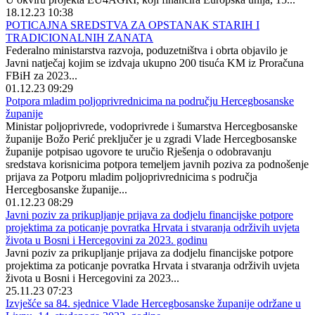
18.12.23 10:38
POTICAJNA SREDSTVA ZA OPSTANAK STARIH I
TRADICIONALNIH ZANATA
Federalno ministarstva razvoja, poduzetništva i obrta objavilo je
Javni natječaj kojim se izdvaja ukupno 200 tisuća KM iz Proračuna
FBiH za 2023...
01.12.23 09:29
Potpora mladim poljoprivrednicima na području Hercegbosanske
županije
Ministar poljoprivrede, vodoprivrede i šumarstva Hercegbosanske
županije Božo Perić preključer je u zgradi Vlade Hercegbosanske
županije potpisao ugovore te uručio Rješenja o odobravanju
sredstava korisnicima potpora temeljem javnih poziva za podnošenje
prijava za Potporu mladim poljoprivrednicima s područja
Hercegbosanske županije...
01.12.23 08:29
Javni poziv za prikupljanje prijava za dodjelu financijske potpore
projektima za poticanje povratka Hrvata i stvaranja održivih uvjeta
života u Bosni i Hercegovini za 2023. godinu
Javni poziv za prikupljanje prijava za dodjelu financijske potpore
projektima za poticanje povratka Hrvata i stvaranja održivih uvjeta
života u Bosni i Hercegovini za 2023...
25.11.23 07:23
Izvješće sa 84. sjednice Vlade Hercegbosanske županije održane u