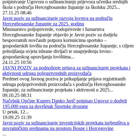
potpisivanje Ugovora o sufinanciranju prijevoza učenika srednjih
škola s područja Hercegbosanske županije za školsku 2025...
27.11.25 08:46
Javni poziv za sufinanciranje razvoja lovstva na području
Hercegbosanske županije za 2025. godinu
Ministarstvo poljoprivrede, vodoprivrede i šumarstva
Hercegbosanske županije objavilo je Javni poziv za dodjelu
bespovratnih novčanih potpora korisnicima sportsko –
gospodarskih lovišta na području Hercegbosanske županije, s ciljem
poboljšanja uvjeta ishrane divljači te unaprjeđenja lovno–
gospodarskog upravljanja lovištima...
24.11.25 10:56
JAVNI POZIV za podnošenje prijava za sufinanciranje projekata i
aktivnosti udruga poljoprivrednih proizvođača
Predmet ovog Javnog poziva je prikupljanje prijava registriranih
udruga poljoprivrednih proizvođača s područja Hercegbosanske
županije, za sufinanciranje projekata i aktivnosti u 2025...
09.10.25 08:31
Načelnik Općine Kupres Danko Jurič potpisao Ugovor o dodjeli
195.000 eura za dovršetak Športske dvorane
U petak, 12...
19.09.25 11:39
Javni poziv za sufinanciranje investicijskih projekata iseljeništva u
povratničkim sredinama na prostoru Bosne i Hercegovine
...