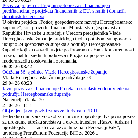
Poziv za prijavu na Program potpore za sufinanciranje i
predfinanciranje projekata financiranih iz EU, stranih i domaćih
donatorskih sredstava
U okviru projekta „Poticaj gospodarskom razvoju Hercegbosanske
županije“, koji provodi i financira Ministarstvo gospodarstva
Republike Hrvatske u suradnji s Uredom predsjednika Vlade
Hercegbosanske županije protekloga tjedna potpisani su ugovori s
ukupno 24 gospodarska subjekta s područja Hercegbosanske
županije koji su ostvarili uvjete po Programu jačanja konkurentnosti
mikro, malih i srednjih poduzeća i Programa potpore za
modernizaciju poslovanja i opremanja...
06.05.26 08:42
Održana 56. sjednica Vlade Hercegbosanske županije
Vlada Hercegbosanske županije održala je 29...
29.04.26 08:28
Javni poziv za sufinanciranje Projekata iz oblasti vodoprivrede na
području Hercegbosanske županije
Na temelju članka 70...
21.04.26 11:14
Objavljeni javni pozivi za razvoj turizma u FBiH
Federalno ministarstvo okoliša i turizma objavilo je dva javna poziva
za programe utroška sredstava u okviru transfera „Razvoj turizma i
ugostiteljstva – Transfer za razvoj turizma u Federaciji BiH“,
utvrđenog Proračunom Federacije BiH za 2026...