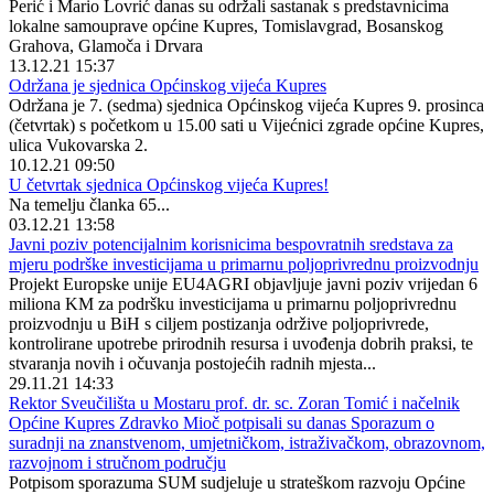
Perić i Mario Lovrić danas su održali sastanak s predstavnicima
lokalne samouprave općine Kupres, Tomislavgrad, Bosanskog
Grahova, Glamoča i Drvara
13.12.21 15:37
Održana je sjednica Općinskog vijeća Kupres
Održana je 7. (sedma) sjednica Općinskog vijeća Kupres 9. prosinca
(četvrtak) s početkom u 15.00 sati u Vijećnici zgrade općine Kupres,
ulica Vukovarska 2.
10.12.21 09:50
U četvrtak sjednica Općinskog vijeća Kupres!
Na temelju članka 65...
03.12.21 13:58
Javni poziv potencijalnim korisnicima bespovratnih sredstava za
mjeru podrške investicijama u primarnu poljoprivrednu proizvodnju
Projekt Europske unije EU4AGRI objavljuje javni poziv vrijedan 6
miliona KM za podršku investicijama u primarnu poljoprivrednu
proizvodnju u BiH s ciljem postizanja održive poljoprivrede,
kontrolirane upotrebe prirodnih resursa i uvođenja dobrih praksi, te
stvaranja novih i očuvanja postojećih radnih mjesta...
29.11.21 14:33
Rektor Sveučilišta u Mostaru prof. dr. sc. Zoran Tomić i načelnik
Općine Kupres Zdravko Mioč potpisali su danas Sporazum o
suradnji na znanstvenom, umjetničkom, istraživačkom, obrazovnom,
razvojnom i stručnom području
Potpisom sporazuma SUM sudjeluje u strateškom razvoju Općine