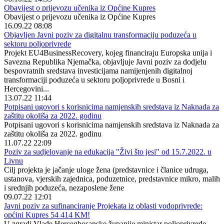
Obavijest o prijevozu učenika iz Općine Kupres
Obavijest o prijevozu učenika iz Općine Kupres
16.09.22 08:08
Objavljen Javni poziv za digitalnu transformaciju poduzeća u
sektoru poljoprivrede
Projekt EU4BusinessRecovery, kojeg financiraju Europska unija i
Savezna Republika Njemačka, objavljuje Javni poziv za dodjelu
bespovratnih sredstava investicijama namijenjenih digitalnoj
transformaciji poduzeća u sektoru poljoprivrede u Bosni i
Hercegovini...
13.07.22 11:44
Potpisani ugovori s korisnicima namjenskih sredstava iz Naknada za
zaštitu okoliša za 2022. godinu
Potpisani ugovori s korisnicima namjenskih sredstava iz Naknada za
zaštitu okoliša za 2022. godinu
11.07.22 22:09
Poziv za sudjelovanje na edukacija "Živi što jesi" od 15.7.2022. u
Livnu
Cilj projekta je jačanje uloge žena (predstavnice i članice udruga,
ustanova, vjerskih zajednica, poduzetnice, predstavnice mikro, malih
i srednjih poduzeća, nezaposlene žene
09.07.22 12:01
Javni poziv za sufinanciranje Projekata iz oblasti vodoprivrede:
općini Kupres 54 414 KM!
U zgradi Vlade Hercegbosanske županije ministar poljoprivrede,