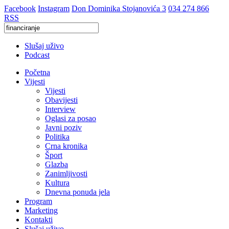
Facebook
Instagram
Don Dominika Stojanovića 3
034 274 866
RSS
Slušaj uživo
Podcast
Početna
Vijesti
Vijesti
Obavijesti
Interview
Oglasi za posao
Javni poziv
Politika
Crna kronika
Šport
Glazba
Zanimljivosti
Kultura
Dnevna ponuda jela
Program
Marketing
Kontakti
Slušaj uživo