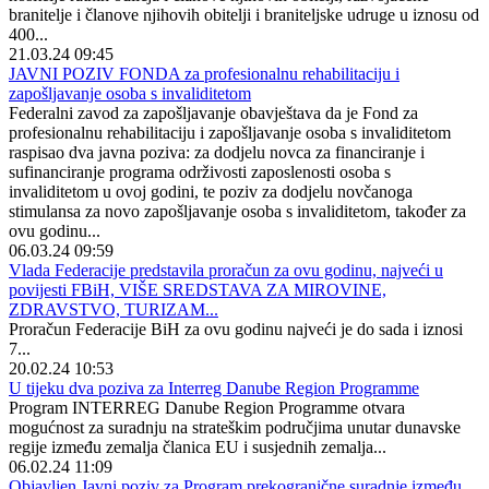
branitelje i članove njihovih obitelji i braniteljske udruge u iznosu od
400...
21.03.24 09:45
JAVNI POZIV FONDA za profesionalnu rehabilitaciju i
zapošljavanje osoba s invaliditetom
Federalni zavod za zapošljavanje obavještava da je Fond za
profesionalnu rehabilitaciju i zapošljavanje osoba s invaliditetom
raspisao dva javna poziva: za dodjelu novca za financiranje i
sufinanciranje programa održivosti zaposlenosti osoba s
invaliditetom u ovoj godini, te poziv za dodjelu novčanoga
stimulansa za novo zapošljavanje osoba s invaliditetom, također za
ovu godinu...
06.03.24 09:59
Vlada Federacije predstavila proračun za ovu godinu, najveći u
povijesti FBiH, VIŠE SREDSTAVA ZA MIROVINE,
ZDRAVSTVO, TURIZAM...
Proračun Federacije BiH za ovu godinu najveći je do sada i iznosi
7...
20.02.24 10:53
U tijeku dva poziva za Interreg Danube Region Programme
Program INTERREG Danube Region Programme otvara
mogućnost za suradnju na strateškim područjima unutar dunavske
regije između zemalja članica EU i susjednih zemalja...
06.02.24 11:09
Objavljen Javni poziv za Program prekogranične suradnje između