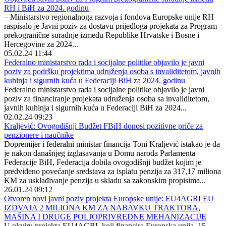
RH i BiH za 2024. godinu
– Ministarstvo regionalnoga razvoja i fondova Europske unije RH
raspisalo je Javni poziv za dostavu prijedloga projekata za Program
prekogranične suradnje između Republike Hrvatske i Bosne i
Hercegovine za 2024...
05.02.24 11:44
Federalno ministarstvo rada i socijalne politike objavilo je javni
poziv za podršku projektima udruženja osoba s invaliditetom, javnih
kuhinja i sigurnih kuća u Federaciji BiH za 2024. godinu
Federalno ministarstvo rada i socijalne politike objavilo je javni
poziv za financiranje projekata udruženja osoba sa invaliditetom,
javnih kuhinja i sigurnih kuća u Federaciji BiH za 2024...
02.02.24 09:23
Kraljević: Ovogodišnji Budžet FBiH donosi pozitivne priče za
penzionere i naučnike
Dopremijer i federalni ministar financija Toni Kraljević istakao je da
je nakon današnjeg izglasavanja u Domu naroda Parlamenta
Federacije BiH, Federacija dobila ovogodišnji budžet kojim je
predviđeno povećanje sredstava za isplatu penzija za 317,17 miliona
KM za usklađivanje penzija u skladu sa zakonskim propisima...
26.01.24 09:12
Otvoren novi javni poziv projekta Europske unije: EU4AGRI EU
IZDVAJA 2 MILIONA KM ZA NABAVKU TRAKTORA,
MAŠINA I DRUGE POLJOPRIVREDNE MEHANIZACIJE
U okviru projekta EU4AGRI, koji financira Europska unija, 15...