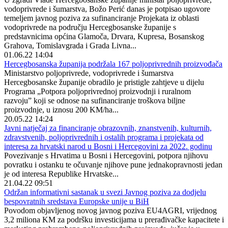
vodoprivrede i šumarstva, Božo Perić danas je potpisao ugovore
temeljem javnog poziva za sufinanciranje Projekata iz oblasti
vodoprivrede na području Hercegbosanske županije s
predstavnicima općina Glamoča, Drvara, Kupresa, Bosanskog
Grahova, Tomislavgrada i Grada Livna...
01.06.22 14:04
Hercegbosanska županija podržala 167 poljoprivrednih proizvođača
Ministarstvo poljoprivrede, vodoprivrede i šumarstva
Hercegbosanske županije obradilo je pristigle zahtjeve u dijelu
Programa „Potpora poljoprivrednoj proizvodnji i ruralnom
razvoju” koji se odnose na sufinanciranje troškova biljne
proizvodnje, u iznosu 200 KM/ha...
20.05.22 14:24
Javni natječaj za financiranje obrazovnih, znanstvenih, kulturnih,
zdravstvenih, poljoprivrednih i ostalih programa i projekata od
interesa za hrvatski narod u Bosni i Hercegovini za 2022. godinu
Povezivanje s Hrvatima u Bosni i Hercegovini, potpora njihovu
povratku i ostanku te očuvanje njihove pune jednakopravnosti jedan
je od interesa Republike Hrvatske...
21.04.22 09:51
Održan informativni sastanak u svezi Javnog poziva za dodjelu
bespovratnih sredstava Europske unije u BiH
Povodom objavljenog novog javnog poziva EU4AGRI, vrijednog
3,2 miliona KM za podršku investicijama u prerađivačke kapacitete i