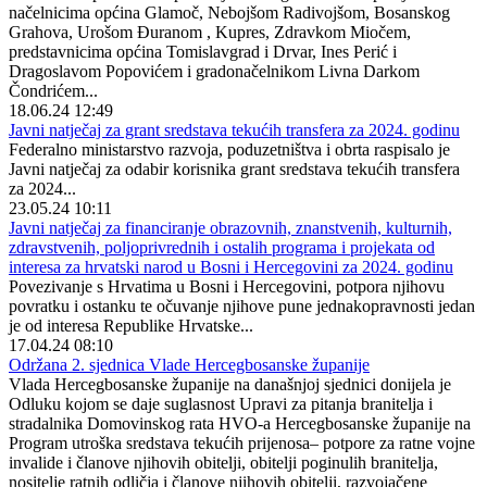
načelnicima općina Glamoč, Nebojšom Radivojšom, Bosanskog
Grahova, Urošom Đuranom , Kupres, Zdravkom Miočem,
predstavnicima općina Tomislavgrad i Drvar, Ines Perić i
Dragoslavom Popovićem i gradonačelnikom Livna Darkom
Čondrićem...
18.06.24 12:49
Javni natječaj za grant sredstava tekućih transfera za 2024. godinu
Federalno ministarstvo razvoja, poduzetništva i obrta raspisalo je
Javni natječaj za odabir korisnika grant sredstava tekućih transfera
za 2024...
23.05.24 10:11
Javni natječaj za financiranje obrazovnih, znanstvenih, kulturnih,
zdravstvenih, poljoprivrednih i ostalih programa i projekata od
interesa za hrvatski narod u Bosni i Hercegovini za 2024. godinu
Povezivanje s Hrvatima u Bosni i Hercegovini, potpora njihovu
povratku i ostanku te očuvanje njihove pune jednakopravnosti jedan
je od interesa Republike Hrvatske...
17.04.24 08:10
Održana 2. sjednica Vlade Hercegbosanske županije
Vlada Hercegbosanske županije na današnjoj sjednici donijela je
Odluku kojom se daje suglasnost Upravi za pitanja branitelja i
stradalnika Domovinskog rata HVO-a Hercegbosanske županije na
Program utroška sredstava tekućih prijenosa– potpore za ratne vojne
invalide i članove njihovih obitelji, obitelji poginulih branitelja,
nositelje ratnih odličja i članove njihovih obitelji, razvojačene