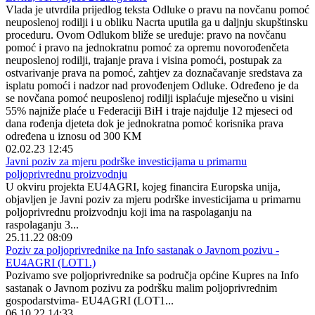
Vlada je utvrdila prijedlog teksta Odluke o pravu na novčanu pomoć
neuposlenoj rodilji i u obliku Nacrta uputila ga u daljnju skupštinsku
proceduru. Ovom Odlukom bliže se uređuje: pravo na novčanu
pomoć i pravo na jednokratnu pomoć za opremu novorođenčeta
neuposlenoj rodilji, trajanje prava i visina pomoći, postupak za
ostvarivanje prava na pomoć, zahtjev za doznačavanje sredstava za
isplatu pomoći i nadzor nad provođenjem Odluke. Određeno je da
se novčana pomoć neuposlenoj rodilji isplaćuje mjesečno u visini
55% najniže plaće u Federaciji BiH i traje najdulje 12 mjeseci od
dana rođenja djeteta dok je jednokratna pomoć korisnika prava
određena u iznosu od 300 KM
02.02.23 12:45
Javni poziv za mjeru podrške investicijama u primarnu
poljoprivrednu proizvodnju
U okviru projekta EU4AGRI, kojeg financira Europska unija,
objavljen je Javni poziv za mjeru podrške investicijama u primarnu
poljoprivrednu proizvodnju koji ima na raspolaganju na
raspolaganju 3...
25.11.22 08:09
Poziv za poljoprivrednike na Info sastanak o Javnom pozivu -
EU4AGRI (LOT1.)
Pozivamo sve poljoprivrednike sa područja općine Kupres na Info
sastanak o Javnom pozivu za podršku malim poljoprivrednim
gospodarstvima- EU4AGRI (LOT1...
06.10.22 14:33