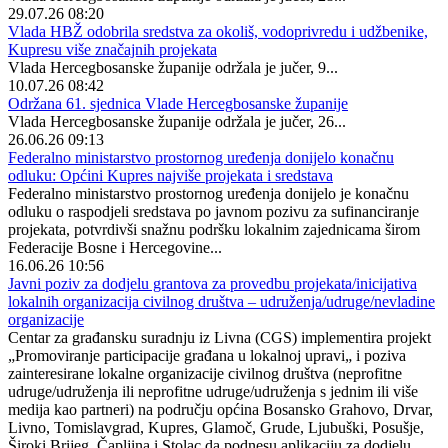
29.07.26 08:20
Vlada HBŽ odobrila sredstva za okoliš, vodoprivredu i udžbenike,
Kupresu više značajnih projekata
Vlada Hercegbosanske županije održala je jučer, 9...
10.07.26 08:42
Održana 61. sjednica Vlade Hercegbosanske županije
Vlada Hercegbosanske županije održala je jučer, 26...
26.06.26 09:13
Federalno ministarstvo prostornog uređenja donijelo konačnu
odluku: Općini Kupres najviše projekata i sredstava
Federalno ministarstvo prostornog uređenja donijelo je konačnu
odluku o raspodjeli sredstava po javnom pozivu za sufinanciranje
projekata, potvrdivši snažnu podršku lokalnim zajednicama širom
Federacije Bosne i Hercegovine...
16.06.26 10:56
Javni poziv za dodjelu grantova za provedbu projekata/inicijativa
lokalnih organizacija civilnog društva – udruženja/udruge/nevladine
organizacije
Centar za građansku suradnju iz Livna (CGS) implementira projekt
„Promoviranje participacije građana u lokalnoj upravi„ i poziva
zainteresirane lokalne organizacije civilnog društva (neprofitne
udruge/udruženja ili neprofitne udruge/udruženja s jednim ili više
medija kao partneri) na području općina Bosansko Grahovo, Drvar,
Livno, Tomislavgrad, Kupres, Glamoč, Grude, Ljubuški, Posušje,
Široki Brijeg, Čapljina i Stolac da podnesu aplikaciju za dodjelu