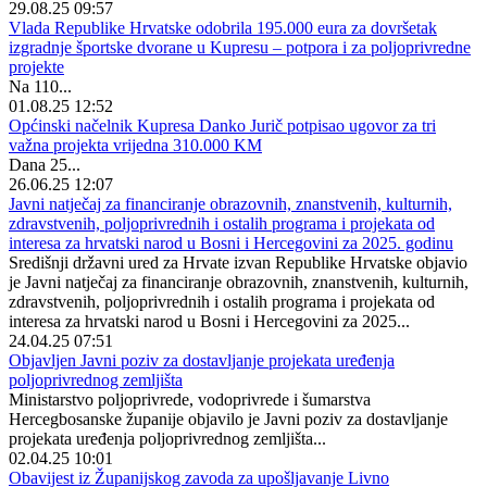
29.08.25 09:57
Vlada Republike Hrvatske odobrila 195.000 eura za dovršetak
izgradnje športske dvorane u Kupresu – potpora i za poljoprivredne
projekte
Na 110...
01.08.25 12:52
Općinski načelnik Kupresa Danko Jurič potpisao ugovor za tri
važna projekta vrijedna 310.000 KM
Dana 25...
26.06.25 12:07
Javni natječaj za financiranje obrazovnih, znanstvenih, kulturnih,
zdravstvenih, poljoprivrednih i ostalih programa i projekata od
interesa za hrvatski narod u Bosni i Hercegovini za 2025. godinu
Središnji državni ured za Hrvate izvan Republike Hrvatske objavio
je Javni natječaj za financiranje obrazovnih, znanstvenih, kulturnih,
zdravstvenih, poljoprivrednih i ostalih programa i projekata od
interesa za hrvatski narod u Bosni i Hercegovini za 2025...
24.04.25 07:51
Objavljen Javni poziv za dostavljanje projekata uređenja
poljoprivrednog zemljišta
Ministarstvo poljoprivrede, vodoprivrede i šumarstva
Hercegbosanske županije objavilo je Javni poziv za dostavljanje
projekata uređenja poljoprivrednog zemljišta...
02.04.25 10:01
Obavijest iz Županijskog zavoda za upošljavanje Livno