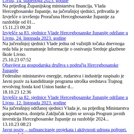
Livnu, 14. studenoga 2023. godine
Na prijedlog Županijskog ministarstva financija, Vlada
Hercegbosanske županije, na jučerašnjoj sjednici, prihvatila je
Izvješće o izvršenju Proračuna Hercegbosanske županije za
razdoblje od 01...
15.11.23 09:28
Izvješće sa 83. sjednice Vlade Hercegbosanske županije održane u
Livnu, 24. listopada 2023. godine
Na jučerašnjoj sjednici Vlade jedna od važnijih točaka dnevnoga
reda bila je razmatranje Informacije o osnivanju Srednje glazbene
škole Livno.
25.10.23 07:52
Obavijest za gospodarska društva s područja Hercegbosanske
županije
Federalno ministarstvo energije, rudarstva i industrije raspisalo je
Javni poziv za kandidiranje programa utroška sredstava Trajnog
revolving fonda kod Union banke d...
18.10.23 12:36
Izvješće sa 82. sjednice Vlade Hercegbosanske županije održane u
Livnu, 12. listopada 2023. godine
Na jučerašnjoj održanoj sjednici Vlada je, na prijedlog Ministarstva
gospodarstva, donijela Zaključak kojim se usvaja Program javnih
investicija Hercegbosanske županije za razdoblje 2024...
13.10.23 08:23
Javni poziv – sufinanciranje projekata i aktivnosti udruga poljopri.