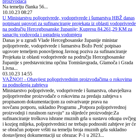
proizvođača
Na temelju članka 56...
10.10.23 08:27
U Ministarstvu poljoprivrede, vodoprivrede i šumarstva HBŽ danas
potpisani ugovori za sufinanciranje projekata iz oblasti vodoprivrede
na području Hercegbosanske županije; Kupresu 84.261,29 KM za
sanaciju vodovoda i ugradnja vodomjera
Danas je u zgradi Vlade Hercegbosanske županije ministar
poljoprivrede, vodoprivrede i šumarstva Božo Perić potpisao
ugovore temeljem ponovljenog Javnog poziva za sufinanciranje
Projekata iz oblasti vodoprivrede na području Hercegbosanske
županije s predstavnicima općina Tomislavgrada, Glamoča i Grada
Livna...
03.10.23 14:55
VAŽNO!! - Obavijest poljoprivrednim proizvođačima o rokovima
za podnošenja zahtjeva
Ministarstvo poljoprivrede, vodoprivrede i šumarstva, obavještava
poljoprivredne proizvođače o rokovima za predaju zahtjeva s
propisanom dokumentacijom za ostvarivanje prava na
novčanu potporu, sukladno Programu „Potpora poljoprivrednoj
proizvodnji i ruralnom razvoju“ za slijedeće proizvodnje:Za
sufinanciranje troškova ishrane muznih grla u sustavu otkupa ovčjeg
i kozjeg mlijeka, poljoprivrednici ne trebaju podnositi zahtjeve jer će
se obračun potpore vršiti na temelju broja muznih grla sukladno
dostavljenoj dokumentaciji uz obrazac P-1 u 2023...