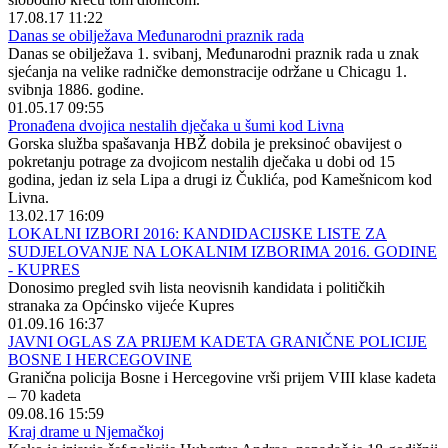
17.08.17 11:22
Danas se obilježava Međunarodni praznik rada
Danas se obilježava 1. svibanj, Međunarodni praznik rada u znak
sjećanja na velike radničke demonstracije održane u Chicagu 1.
svibnja 1886. godine.
01.05.17 09:55
Pronađena dvojica nestalih dječaka u šumi kod Livna
Gorska služba spašavanja HBŽ dobila je preksinoć obavijest o
pokretanju potrage za dvojicom nestalih dječaka u dobi od 15
godina, jedan iz sela Lipa a drugi iz Čuklića, pod Kamešnicom kod
Livna.
13.02.17 16:09
LOKALNI IZBORI 2016: KANDIDACIJSKE LISTE ZA
SUDJELOVANJE NA LOKALNIM IZBORIMA 2016. GODINE
- KUPRES
Donosimo pregled svih lista neovisnih kandidata i političkih
stranaka za Općinsko vijeće Kupres
01.09.16 16:37
JAVNI OGLAS ZA PRIJEM KADETA GRANIČNE POLICIJE
BOSNE I HERCEGOVINE
Granična policija Bosne i Hercegovine vrši prijem VIII klase kadeta
– 70 kadeta
09.08.16 15:59
Kraj drame u Njemačkoj