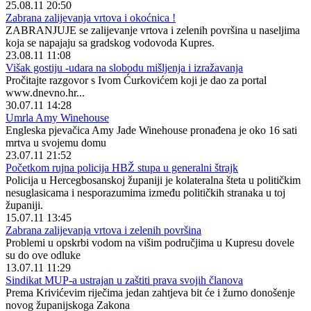
25.08.11 20:50
Zabrana zalijevanja vrtova i okoćnica !
ZABRANJUJE se zalijevanje vrtova i zelenih površina u naseljima
koja se napajaju sa gradskog vodovoda Kupres.
23.08.11 11:08
Višak gostiju -udara na slobodu mišljenja i izražavanja
Pročitajte razgovor s Ivom Ćurkovićem koji je dao za portal
www.dnevno.hr...
30.07.11 14:28
Umrla Amy Winehouse
Engleska pjevačica Amy Jade Winehouse pronađena je oko 16 sati
mrtva u svojemu domu
23.07.11 21:52
Početkom rujna policija HBŽ stupa u generalni štrajk
Policija u Hercegbosanskoj županiji je kolateralna šteta u političkim
nesuglasicama i nesporazumima između političkih stranaka u toj
županiji.
15.07.11 13:45
Zabrana zalijevanja vrtova i zelenih površina
Problemi u opskrbi vodom na višim područjima u Kupresu dovele
su do ove odluke
13.07.11 11:29
Sindikat MUP-a ustrajan u zaštiti prava svojih članova
Prema Krivićevim riječima jedan zahtjeva bit će i žurno donošenje
novog županijskoga Zakona