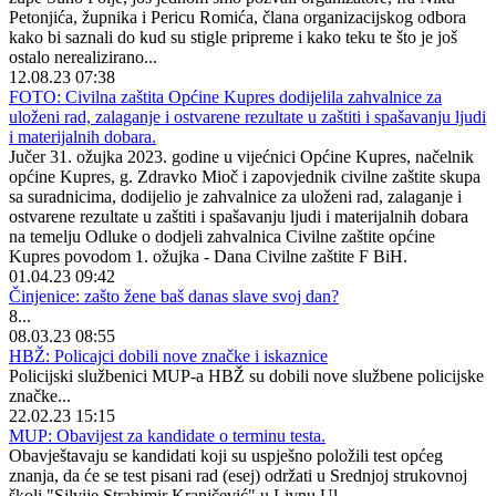
Petonjića, župnika i Pericu Romića, člana organizacijskog odbora
kako bi saznali do kud su stigle pripreme i kako teku te što je još
ostalo nerealizirano...
12.08.23 07:38
FOTO: Civilna zaštita Općine Kupres dodijelila zahvalnice za
uloženi rad, zalaganje i ostvarene rezultate u zaštiti i spašavanju ljudi
i materijalnih dobara.
Jučer 31. ožujka 2023. godine u vijećnici Općine Kupres, načelnik
općine Kupres, g. Zdravko Mioč i zapovjednik civilne zaštite skupa
sa suradnicima, dodijelio je zahvalnice za uloženi rad, zalaganje i
ostvarene rezultate u zaštiti i spašavanju ljudi i materijalnih dobara
na temelju Odluke o dodjeli zahvalnica Civilne zaštite općine
Kupres povodom 1. ožujka - Dana Civilne zaštite F BiH.
01.04.23 09:42
Činjenice: zašto žene baš danas slave svoj dan?
8...
08.03.23 08:55
HBŽ: Policajci dobili nove značke i iskaznice
Policijski službenici MUP-a HBŽ su dobili nove službene policijske
značke...
22.02.23 15:15
MUP: Obavijest za kandidate o terminu testa.
Obavještavaju se kandidati koji su uspješno položili test općeg
znanja, da će se test pisani rad (esej) održati u Srednjoj strukovnoj
školi "Silvije Strahimir Kranjčević" u Livnu Ul...