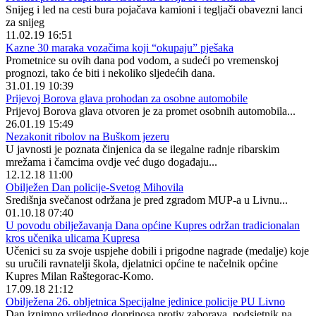
Snijeg i led na cesti bura pojačava kamioni i tegljači obavezni lanci
za snijeg
11.02.19 16:51
Kazne 30 maraka vozačima koji “okupaju” pješaka
Prometnice su ovih dana pod vodom, a sudeći po vremenskoj
prognozi, tako će biti i nekoliko sljedećih dana.
31.01.19 10:39
Prijevoj Borova glava prohodan za osobne automobile
Prijevoj Borova glava otvoren je za promet osobnih automobila...
26.01.19 15:49
Nezakonit ribolov na Buškom jezeru
U javnosti je poznata činjenica da se ilegalne radnje ribarskim
mrežama i čamcima ovdje već dugo događaju...
12.12.18 11:00
Obilježen Dan policije-Svetog Mihovila
Središnja svečanost održana je pred zgradom MUP-a u Livnu...
01.10.18 07:40
U povodu obilježavanja Dana općine Kupres održan tradicionalan
kros učenika ulicama Kupresa
Učenici su za svoje uspjehe dobili i prigodne nagrade (medalje) koje
su uručili ravnatelji škola, djelatnici općine te načelnik općine
Kupres Milan Raštegorac-Komo.
17.09.18 21:12
Obilježena 26. obljetnica Specijalne jedinice policije PU Livno
Dan iznimno vrijednog doprinosa protiv zaborava, podsjetnik na