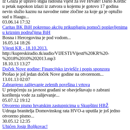
Iz Graza je upravo stigla radosna vijest za sve Hrvate! Dario Kordić
u petak napokon izlazi iz zatvora u kojemu je gotovo 17 godina
nevin služio kaznu na navodne ratne zločine za koje ga je optužio
sud u Haagu...
03.06.14 17:32
Caritas BK BiH pokrenuo akciju prikupljanja pomoći poplavljenima
u kriznim područjima BiH
Bosna i Hercegovina je pod vodom...
16.05.14 18:26
Vijesti KR - 18.10.2013.
http://kupreskiradio.tk/audio/VIJESTI/Vijesti%20KR%20-
%2018%2010%202013.mp3
18.10.13 13:27
Doček Nove godine: Financijsko izvješće i popis sponzora
Prošao je još jedan doček Nove godine na otvorenom...
13.01.13 02:07
Zabranjeno zalijevanje zelenih površina i vrtova
U priopćenju za javnost građani se obavještavaju o zabrani
korištenja vode za zalijevanje...
05.07.12 19:12
Otvoreno pismo hrvatskim zastupnicima u Skupštini HBŽ
Udruga branitelja Domovinskog rata HVO-a uputila je još jedno
otvoreno pismo...
30.05.12 12:35
Uhićen Josip Boljkovac!