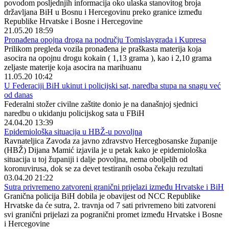
povodom posljednjih informacija oko ulaska stanovitog broja
državljana BiH u Bosnu i Hercegovinu preko granice između
Republike Hrvatske i Bosne i Hercegovine
21.05.20 18:59
Pronađena opojna droga na području Tomislavgrada i Kupresa
Prilikom pregleda vozila pronađena je praškasta materija koja
asocira na opojnu drogu kokain ( 1,13 grama ), kao i 2,10 grama
zeljaste materije koja asocira na marihuanu
11.05.20 10:42
U Federaciji BiH ukinut i policijski sat, naredba stupa na snagu već
od danas
Federalni stožer civilne zaštite donio je na današnjoj sjednici
naredbu o ukidanju policijskog sata u FBiH
24.04.20 13:39
Epidemiološka situacija u HBŽ-u povoljna
Ravnateljica Zavoda za javno zdravstvo Hercegbosanske županije
(HBŽ) Dijana Mamić izjavila je u petak kako je epidemiološka
situacija u toj županiji i dalje povoljna, nema oboljelih od
koronuvirusa, dok se za devet testiranih osoba čekaju rezultati
03.04.20 21:22
Sutra privremeno zatvoreni granični prijelazi između Hrvatske i BiH
Granična policija BiH dobila je obavijest od NCC Republike
Hrvatske da će sutra, 2. travnja od 7 sati privremeno biti zatvoreni
svi granični prijelazi za pogranični promet između Hrvatske i Bosne
i Hercegovine