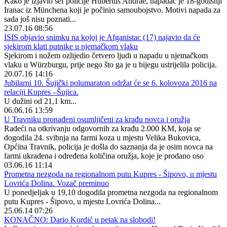
Kako je izjavio šef policije Hubertus Andrae, napadač je 18-godišnji
Iranac iz Münchena koji je počinio samoubojstvo. Motivi napada za
sada još nisu poznati...
23.07.16 08:56
ISIS objavio snimku na kojoj je Afganistac (17) najavio da će
sjekirom klati putnike u njemačkom vlaku
Sjekirom i nožem ozlijedio četvero ljudi u napadu u njemačkom
vlaku u Würzburgu, prije nego što ga je u bijegu ustrijelila policija.
20.07.16 14:16
Jubilarni 10. Šujički polumaraton održat će se 6. kolovoza 2016 na
relaciji Kupres –Šujica.
U dužini od 21,1 km...
06.06.16 13:59
U Travniku pronađeni osumljičeni za krađu novca i oružja
Radeći na otkrivanju odgovornih za krađu 2.000 KM, koja se
dogodila 24. svibnja na farmi koza u mjestu Velika Bukovica,
Općina Travnik, policija je došla do saznanja da je osim novca na
farmi ukradena i određena količina oružja, koje je prodano oso
03.06.16 11:14
Prometna nezgoda na regionalnom putu Kupres - Šipovo, u mjestu
Lovrića Dolina. Vozač preminuo
U ponedjeljak u 19,10 dogodila prometna nezgoda na regionalnom
putu Kupres - Šipovo, u mjestu Lovrića Dolina...
25.06.14 07:26
KONAČNO: Dario Kordić u petak na slobodi!