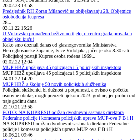
20.02.23 13:58
Predsjednik RH Zoran Milanović na obilježavanju 28. Obljetnice
oslobođenja Kupresa
28...
03.11.22 15:26
U Vukovsku pronađeno beživotno tijelo, u centru grada provala u
obiteljsku kuću!
Kako smo doznali danas od glasnogovornika Ministarstva
Hercegbosanske županije, Ivice Vrdoljaka, jučer je oko 8:30 sati
Policijskoj postaji Kupres osoba rođena 1969...
02.02.22 12:04
MUP HBŽ upošljava 45 policajaca i 5 policijskih inspektora
MUP HBŽ upošljava 45 policajaca i 5 policijskih inspektora
24.01.22 14:20
MUP HBŽ-a školuje 50 novih policijskih službenika
Policijski službenici bi dužnost u potpunosti, a ovisno o početku
osnovne obuke, mogli preuzeti tijekom 2023. godine, jer probni rad
traje godinu dana
22.10.21 23:58
FOTO: NA KUPRESU održan dvodnevni sastanak direktora
Federalne policije i komesara policijskih uprava MUP-ova F B i H
NA KUPRESU održan dvodnevni sastanak direktora Federalne
policije i komesara policijskih uprava MUP-ova F B i H
18.06.21 09:46