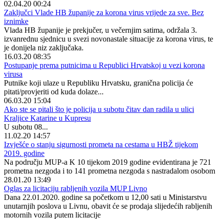
02.04.20 00:24
Zaključci Vlade HB županije za korona virus vrijede za sve. Bez
iznimke
Vlada HB županije je prekjučer, u večernjim satima, održala 3.
izvanrednu sjednicu u svezi novonastale situacije za korona virus, te
je donijela niz zaključaka.
16.03.20 08:35
Postupanje prema putnicima u Republici Hrvatskoj u vezi korona
virusa
Putnike koji ulaze u Republiku Hrvatsku, granična policija će
pitati/provjeriti od kuda dolaze...
06.03.20 15:04
Ako ste se pitali što je policija u subotu čitav dan radila u ulici
Kraljice Katarine u Kupresu
U subotu 08...
11.02.20 14:57
Izvješće o stanju sigurnosti prometa na cestama u HBŽ tijekom
2019. godine
Na području MUP-a K 10 tijekom 2019 godine evidentirana je 721
prometna nezgoda i to 141 prometna nezgoda s nastradalom osobom
28.01.20 13:49
Oglas za licitaciju rabljenih vozila MUP Livno
Dana 22.01.2020. godine sa početkom u 12,00 sati u Ministarstvu
unutarnjih poslova u Livnu, obavit će se prodaja slijedećih rabljenih
motornih vozila putem licitacije