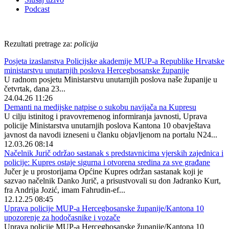
Podcast
Rezultati pretrage za:
policija
Posjeta izaslanstva Policijske akademije MUP-a Republike Hrvatske
ministarstvu unutarnjih poslova Hercegbosanske županije
U radnom posjetu Ministarstvu unutarnjih poslova naše županije u
četvrtak, dana 23...
24.04.26 11:26
Demanti na medijske natpise o sukobu navijača na Kupresu
U cilju istinitog i pravovremenog informiranja javnosti, Uprava
policije Ministarstva unutarnjih poslova Kantona 10 obavještava
javnost da navodi izneseni u članku objavljenom na portalu N24...
12.03.26 08:14
Načelnik Jurič održao sastanak s predstavnicima vjerskih zajednica i
policije: Kupres ostaje sigurna i otvorena sredina za sve građane
Jučer je u prostorijama Općine Kupres održan sastanak koji je
sazvao načelnik Danko Jurič, a prisustvovali su don Jadranko Kurt,
fra Andrija Jozić, imam Fahrudin-ef...
12.12.25 08:45
Uprava policije MUP-a Hercegbosanske županije/Kantona 10
upozorenje za hodočasnike i vozače
Uprava policije MUP-a Hercegbosanske županije/Kantona 10