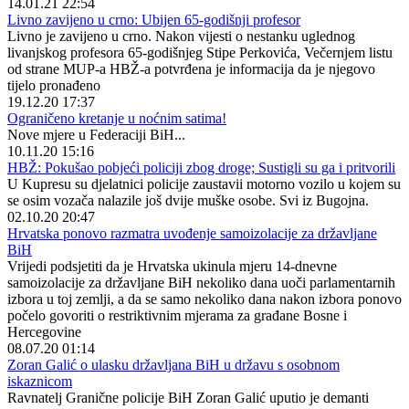
14.01.21 22:54
Livno zavijeno u crno: Ubijen 65-godišnji profesor
Livno je zavijeno u crno. Nakon vijesti o nestanku uglednog
livanjskog profesora 65-godišnjeg Stipe Perkovića, Večernjem listu
od strane MUP-a HBŽ-a potvrđena je informacija da je njegovo
tijelo pronađeno
19.12.20 17:37
Ograničeno kretanje u noćnim satima!
Nove mjere u Federaciji BiH...
10.11.20 15:16
HBŽ: Pokušao pobjeći policiji zbog droge; Sustigli su ga i pritvorili
U Kupresu su djelatnici policije zaustavii motorno vozilo u kojem su
se osim vozača nalazile još dvije muške osobe. Svi iz Bugojna.
02.10.20 20:47
Hrvatska ponovo razmatra uvođenje samoizolacije za državljane
BiH
Vrijedi podsjetiti da je Hrvatska ukinula mjeru 14-dnevne
samoizolacije za državljane BiH nekoliko dana uoči parlamentarnih
izbora u toj zemlji, a da se samo nekoliko dana nakon izbora ponovo
počelo govoriti o restriktivnim mjerama za građane Bosne i
Hercegovine
08.07.20 01:14
Zoran Galić o ulasku državljana BiH u državu s osobnom
iskaznicom
Ravnatelj Granične policije BiH Zoran Galić uputio je demanti