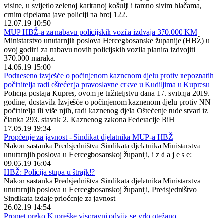
visine, u svijetlo zelenoj kariranoj košulji i tamno sivim hlačama,
crnim cipelama jave policiji na broj 122.
12.07.19 10:50
MUP HBŽ-a za nabavu policijskih vozila izdvaja 370.000 KM
Ministarstvo unutarnjih poslova Hercegbosanske županije (HBŽ) u
ovoj godini za nabavu novih policijskih vozila planira izdvojiti
370.000 maraka.
14.06.19 15:00
Podneseno izvješće o počinjenom kaznenom djelu protiv nepoznatih
počinitelja radi oštećenja pravoslavne crkve u Kudiljima u Kupresu
Policija postaja Kupres, ovom je tužiteljstvu dana 17. svibnja 2019.
godine, dostavila Izvješće o počinjenom kaznenom djelu protiv NN
počinitelja ili više njih, radi kaznenog djela Oštećenje tuđe stvari iz
članka 293. stavak 2. Kaznenog zakona Federacije BiH
17.05.19 19:34
Propćenje za javnost - Sindikat djelatnika MUP-a HBŽ
Nakon sastanka Predsjedništva Sindikata djelatnika Ministarstva
unutarnjih poslova u Hercegbosanskoj županiji, i z d a j e s e:
09.05.19 16:04
HBŽ: Policija stupa u štrajk!?
Nakon sastanka Predsjedništva Sindikata djelatnika Ministarstva
unutarnjih poslova u Hercegbosanskoj županiji, Predsjedništvo
Sindikata izdaje prioćenje za javnost
26.02.19 14:54
Promet preko Kupreške visoravni odvija se vrlo otežano