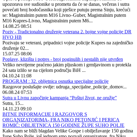
upozorava sve sudionike u prometu da će se danas, večeras i sutra
povećati broj hodočasnika koji pješice putuju prema Sinju, krećući
se: Magistralnim putem M16 Livno–Guber, Magistralnim putem
M16 Kupres-Livno, Magistralnim putem M6...
14.08.25 08:51
Poziv - Tradicionalno druženje veterana 2. bojne vojne policije DR
HVO HB
Pozivaju se veterani, pripadnici vojne policije Kupres na zajedničko
druženje 02...
15.07.25 08:06
Poplave, klizišta i potres - broj poginulih i nestalih nije utvrđen
Veliko nevrijeme praćeno jakim pljuskom i grmljavinom u protekla
24 sata izlilo se na cijelom području BiH ...
04.10.24 11:08
PROGRAM : 32. obljetnica osnutka specijalne policije
Razgovor poslušajte ovdje: udruga_specijalne_policije_domov...
06.08.24 07:53
Sutra u Livnu započinje kampanja “Poštuj život, ne oružje”
Sutra, 15...
14.11.23 09:10
BITNE INFORMACIJE I RAZGOVOR S
ORGANIZATORIMA- FRA NIKO PETONJIĆ I PERICA
ROMIĆ: OBLJETNICA 150 GODINE ŽUPE SUHO POLJE
Kako nam se bliži blagdan Velike Gospe i obilježavanje 150 godina
župe Suho Polje, još jednom smo pozvali organizatore, fra Niku