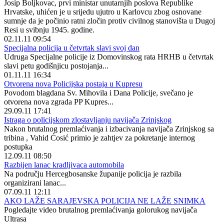
Josip Boljkovac, prvi ministar unutarnjih poslova Republike
Hrvatske, uhićen je u srijedu ujutro u Karlovcu zbog osnovane
sumnje da je počinio ratni zločin protiv civilnog stanovišta u Dugoj
Resi u svibnju 1945. godine.
02.11.11 09:54
Specijalna policija u četvrtak slavi svoj dan
Udruga Specijalne policije iz Domovinskog rata HRHB u četvrtak
slavi petu godišnjicu postojanja...
01.11.11 16:34
Otvorena nova Policijska postaja u Kupresu
Povodom blagdana Sv. Mihovila i Dana Policije, svečano je
otvorena nova zgrada PP Kupres...
29.09.11 17:41
Istraga o policijskom zlostavljanju navijača Zrinjskog
Nakon brutalnog premlaćivanja i izbacivanja navijača Zrinjskog sa
tribina , Vahid Ćosić primio je zahtjev za pokretanje internog
postupka
12.09.11 08:50
Razbijen lanac kradljivaca automobila
Na području Hercegbosanske županije policija je razbila
organizirani lanac...
07.09.11 12:11
AKO LAŽE SARAJEVSKA POLICIJA NE LAŽE SNIMKA
Pogledajte video brutalnog premlaćivanja golorukog navijača
Ultrasa