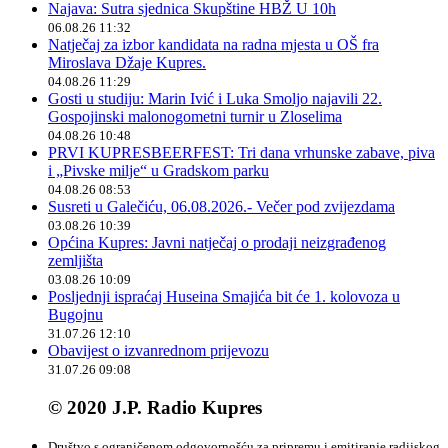
Najava: Sutra sjednica Skupštine HBŽ U 10h
06.08.26 11:32
Natječaj za izbor kandidata na radna mjesta u OŠ fra
Miroslava Džaje Kupres.
04.08.26 11:29
Gosti u studiju: Marin Ivić i Luka Smoljo najavili 22.
Gospojinski malonogometni turnir u Zloselima
04.08.26 10:48
PRVI KUPRESBEERFEST: Tri dana vrhunske zabave, piva
i „Pivske milje“ u Gradskom parku
04.08.26 08:53
Susreti u Galečiću, 06.08.2026.- Večer pod zvijezdama
03.08.26 10:39
Općina Kupres: Javni natječaj o prodaji neizgrađenog
zemljišta
03.08.26 10:09
Posljednji ispraćaj Huseina Smajića bit će 1. kolovoza u
Bugojnu
31.07.26 12:10
Obavijest o izvanrednom prijevozu
31.07.26 09:08
© 2020 J.P. Radio Kupres
Društvo s ograničenom odgovornošću za pripremu i emitiranje radijskog