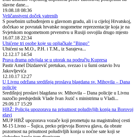
slavne dane...
19.08.18 08:36
Veličanstveni doček vatrenih
S posebnim uzbuđenjem u glavnom gradu, ali i u cijeloj Hrvatskoj,
dočekao se povratak hrvatske nogometne reprezentacije koja je na
Svjetskom nogometnom prvenstvu u Rusiji osvojila drugo mjesto
16.07.18 22:34
Uhićene tri osobe koje su opljačkale "Bingo"
Uhićeni su M.O., P.H. i T.M., iz Sarajeva...
12.12.17 14:54
Prava drama odvijala se u utorak na području Kupresa
Pastir Amel Dizdarević pretukao, svezao i u šumi ostavio Ivu
Jakovljevića
12.10.17 12:27
U Livnu održana središnja proslava blagdana sv. Mihovila – Dana
policije
Središnjoj proslavi blagdana sv. Mihovila – Dana policije u Livnu
nazočio predsjednik Vlade Ivan Jozić s ministrima u Vladi...
29.09.17 15:29
HBŽ: Policija upozorava na prisutnost poludivljih konja na Borovoj
glavi
MUP HBŽ upozorava vozače koji prometuju na magistralnoj cesti
M-15 Livno – Šujica, preko prijevoja Borova glava, da obrate
pozornost na prisutnost poludivljih konja u noćne sate koji se
slobodno kreću tom dionicom.