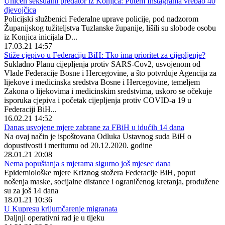
Uhićen seksualni predator iz Konjica: Putem Instagrama vrebao 40
djevojčica
Policijski službenici Federalne uprave policije, pod nadzorom
Županijskog tužiteljstva Tuzlanske županije, lišili su slobode osobu
iz Konjica inicijala D...
17.03.21 14:57
Stiže cjepivo u Federaciju BiH: Tko ima prioritet za cijepljenje?
Sukladno Planu cijepljenja protiv SARS-Cov2, usvojenom od
Vlade Federacije Bosne i Hercegovine, a što potvrđuje Agencija za
lijekove i medicinska sredstva Bosne i Hercegovine, temeljem
Zakona o lijekovima i medicinskim sredstvima, uskoro se očekuje
isporuka cjepiva i početak cijepljenja protiv COVID-a 19 u
Federaciji BiH...
16.02.21 14:52
Danas usvojene mjere zabrane za FBiH u idućih 14 dana
Na ovaj način je ispoštovana Odluka Ustavnog suda BiH o
dopustivosti i meritumu od 20.12.2020. godine
28.01.21 20:08
Nema popuštanja s mjerama sigurno još mjesec dana
Epidemiološke mjere Kriznog stožera Federacije BiH, poput
nošenja maske, socijalne distance i ograničenog kretanja, produžene
su za još 14 dana
18.01.21 10:36
U Kupresu krijumčarenje migranata
Daljnji operativni rad je u tijeku