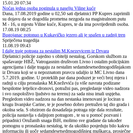
15.01.20 07:34
Noćas jedna osoba poginula u naselju Viline kuće
Dana, 17.08.2019 godine u 02,50 sati djelatnici PP Kupres zaprimili
su dojavu da se dogodila prometna nezgoda na magistralnom putu
M - 16, u mjestu Viline kuće, Kupres, te da ima povrijeđenih osoba.
17.08.19 08:25
Bugojanac potonuo u Kukavičko jezero ali je spašen u zadnji tren
Spriječena tragedija
11.08.19 09:43
I dalje traje potraga za nestalim M.Knezevicem iz Drvara
Djelatnici policije zajedno s obitelji nestalog, Gorskom službom za
spašavanje HBŽ, Vatrogasnim društvom Livno i ostalim policijskim
agencijama i dalje tragaju za nestalim sedamdesetsedmogodišnjakom
iz Drvara koji se u nepoznatom pravcu udaljio iz MC Livno dana
5.7.2019. godine. U proteklih par dana poduzet je veći broj mjera i
radnji u cilju pronalaska M.Kneževića (u više navrata podizane
bespilotne letjelice-dronovi, potražni pas, pregledanje video nadzora
i svo raspoloživo ljudstvo na terenu) za sada nisu imali uspjeha.
Pregledom video nadzora na dan nestanka imenovani je lociran u
krugu livanjske Carine, te je posebno dobro pretražen taj dio grada i
okolna sela. S obzirom da dosadašnja potraga nije dala rezultate,
policija nastavlja s daljnjom potragom , te su u pomoć pozvani i
pripadnici Oružanih snaga BiH, molimo sve građane da također
pomognu u pronalasku nestalog, te da ukoliko posjeduju bilo kakvu
informaciju ili uoče sedamdesetsedmogodišnjeg muškarca, prosječne