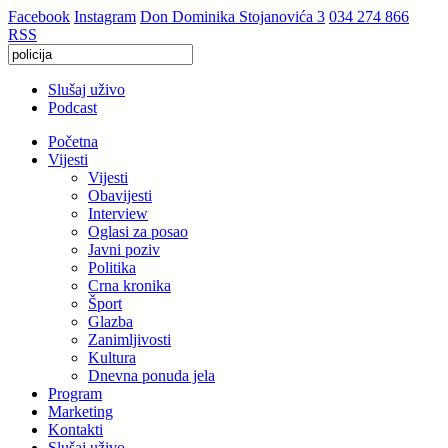
Facebook
Instagram
Don Dominika Stojanovića 3
034 274 866
RSS
Slušaj uživo
Podcast
Početna
Vijesti
Vijesti
Obavijesti
Interview
Oglasi za posao
Javni poziv
Politika
Crna kronika
Šport
Glazba
Zanimljivosti
Kultura
Dnevna ponuda jela
Program
Marketing
Kontakti
Slušaj uživo