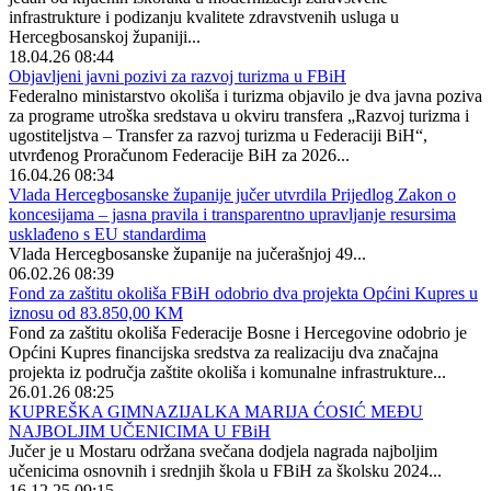
infrastrukture i podizanju kvalitete zdravstvenih usluga u
Hercegbosanskoj županiji...
18.04.26 08:44
Objavljeni javni pozivi za razvoj turizma u FBiH
Federalno ministarstvo okoliša i turizma objavilo je dva javna poziva
za programe utroška sredstava u okviru transfera „Razvoj turizma i
ugostiteljstva – Transfer za razvoj turizma u Federaciji BiH“,
utvrđenog Proračunom Federacije BiH za 2026...
16.04.26 08:34
Vlada Hercegbosanske županije jučer utvrdila Prijedlog Zakon o
koncesijama – jasna pravila i transparentno upravljanje resursima
usklađeno s EU standardima
Vlada Hercegbosanske županije na jučerašnjoj 49...
06.02.26 08:39
Fond za zaštitu okoliša FBiH odobrio dva projekta Općini Kupres u
iznosu od 83.850,00 KM
Fond za zaštitu okoliša Federacije Bosne i Hercegovine odobrio je
Općini Kupres financijska sredstva za realizaciju dva značajna
projekta iz područja zaštite okoliša i komunalne infrastrukture...
26.01.26 08:25
KUPREŠKA GIMNAZIJALKA MARIJA ĆOSIĆ MEĐU
NAJBOLJIM UČENICIMA U FBiH
Jučer je u Mostaru održana svečana dodjela nagrada najboljim
učenicima osnovnih i srednjih škola u FBiH za školsku 2024...
16.12.25 09:15