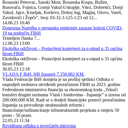
Bosanski Petrovac, Sanski Most, Bosanska Krupa, Bužim,
Busovača, Fojnica, Gornji Vakuf-Uskoplje, Vitez, Dobretići, Donji
Vakuf, Jajce, Kiseljak, Kreševo, Doboj Jug, Maglaj, Olovo, Vareš,
Zavidovići i Žepče”, broj: 03-32-3-125-1/23 od 12...
14.06.23 10:40
Donesena Naredba o prestanku epidemije zarazne bolesti COVID-
19 na području FBiH
Temeljem članka 7...
12.06.23 13:00
Ekološka održivost – Postavljeni kontejneri za e-otpad u 35 općina
širom FBiH
Ekološka održivost – Postavljeni kontejneri za e-otpad u 35 općina
širom FBiH
30.05.23 12:18
VLADA F BiH: HB županiji 7.358.882 KM.
Vlada Federacije BiH donijela je na prošloj sjednici Odluku o
raspodjeli sredstava utvrđenih proračunom FBiH za 2023. godinu
Federalnom ministarstvu financija sa ekonomskog koda „Tekući
transferi drugim razinama Vlasti i fondovima - županije” u iznosu od
200.000.000 KM. Radi se o dodjeli financijske pomoći proračunima
županija za provođenje strukturalnih reformi i
financiranje/sufinanciranje infrastrukturnih projekata u omjeru 50
posto - 50 posto.
22.05.23 11:34
Revidirana odluka o povećanju mirovina