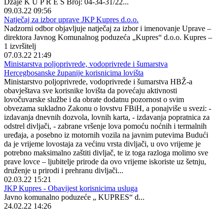
Džaje K U P R E S Broj: 04-34-31/22...
09.03.22 09:56
Natječaj za izbor uprave JKP Kupres d.o.o.
Nadzorni odbor objavljuje natječaj za izbor i imenovanje Uprave –
direktora Javnog Komunalnog poduzeća „Kupres“ d.o.o. Kupres –
1 izvršitelj
07.03.22 21:49
Ministarstva poljoprivrede, vodoprivrede i šumarstva
Hercegbosanske županije korisnicima lovišta
Ministarstvo poljoprivrede, vodoprivrede i šumarstva HBŽ-a
obavještava sve korisnike lovišta da povećaju aktivnosti
lovočuvarske službe i da obrate dodatnu pozornost o svim
obvezama sukladno Zakonu o lovstvu FBiH, a ponajviše u svezi: -
izdavanja dnevnih dozvola, lovnih karta, - izdavanja popratnica za
odstrel divljači, - zabrane vršenje lova pomoću noćnih i termalnih
uređaja, a posebno iz motornih vozila na javnim putevima Budući
da je vrijeme lovostaja za većinu vrsta divljači, u ovo vrijeme je
potrebno maksimalno zaštiti divljač, te iz toga razloga molimo sve
prave lovce – ljubitelje prirode da ovo vrijeme iskoriste uz šetnju,
druženje u prirodi i prehranu divljači...
02.03.22 15:21
JKP Kupres - Obavijest korisnicima usluga
Javno komunalno poduzeće „ KUPRES“ d...
24.02.22 14:26