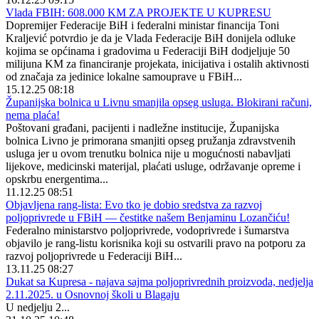
Vlada FBIH: 608.000 KM ZA PROJEKTE U KUPRESU
Dopremijer Federacije BiH i federalni ministar financija Toni
Kraljević potvrdio je da je Vlada Federacije BiH donijela odluke
kojima se općinama i gradovima u Federaciji BiH dodjeljuje 50
milijuna KM za financiranje projekata, inicijativa i ostalih aktivnosti
od značaja za jedinice lokalne samouprave u FBiH...
15.12.25 08:18
Županijska bolnica u Livnu smanjila opseg usluga. Blokirani računi,
nema plaća!
Poštovani građani, pacijenti i nadležne institucije, Županijska
bolnica Livno je primorana smanjiti opseg pružanja zdravstvenih
usluga jer u ovom trenutku bolnica nije u mogućnosti nabavljati
lijekove, medicinski materijal, plaćati usluge, održavanje opreme i
opskrbu energentima...
11.12.25 08:51
Objavljena rang-lista: Evo tko je dobio sredstva za razvoj
poljoprivrede u FBiH — čestitke našem Benjaminu Lozančiću!
Federalno ministarstvo poljoprivrede, vodoprivrede i šumarstva
objavilo je rang-listu korisnika koji su ostvarili pravo na potporu za
razvoj poljoprivrede u Federaciji BiH...
13.11.25 08:27
Dukat sa Kupresa - najava sajma poljoprivrednih proizvoda, nedjelja
2.11.2025. u Osnovnoj školi u Blagaju
U nedjelju 2...