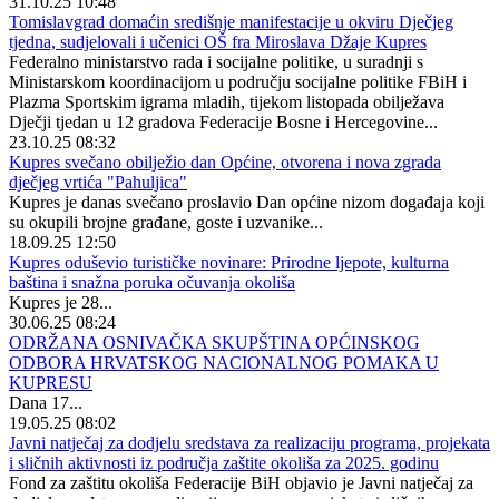
31.10.25 10:48
Tomislavgrad domaćin središnje manifestacije u okviru Dječjeg
tjedna, sudjelovali i učenici OŠ fra Miroslava Džaje Kupres
Federalno ministarstvo rada i socijalne politike, u suradnji s
Ministarskom koordinacijom u području socijalne politike FBiH i
Plazma Sportskim igrama mladih, tijekom listopada obilježava
Dječji tjedan u 12 gradova Federacije Bosne i Hercegovine...
23.10.25 08:32
Kupres svečano obilježio dan Općine, otvorena i nova zgrada
dječjeg vrtića "Pahuljica"
Kupres je danas svečano proslavio Dan općine nizom događaja koji
su okupili brojne građane, goste i uzvanike...
18.09.25 12:50
Kupres oduševio turističke novinare: Prirodne ljepote, kulturna
baština i snažna poruka očuvanja okoliša
Kupres je 28...
30.06.25 08:24
ODRŽANA OSNIVAČKA SKUPŠTINA OPĆINSKOG
ODBORA HRVATSKOG NACIONALNOG POMAKA U
KUPRESU
Dana 17...
19.05.25 08:02
Javni natječaj za dodjelu sredstava za realizaciju programa, projekata
i sličnih aktivnosti iz područja zaštite okoliša za 2025. godinu
Fond za zaštitu okoliša Federacije BiH objavio je Javni natječaj za