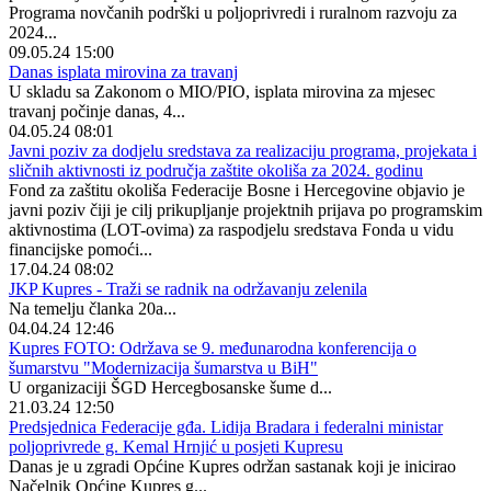
Programa novčanih podrški u poljoprivredi i ruralnom razvoju za
2024...
09.05.24 15:00
Danas isplata mirovina za travanj
U skladu sa Zakonom o MIO/PIO, isplata mirovina za mjesec
travanj počinje danas, 4...
04.05.24 08:01
Javni poziv za dodjelu sredstava za realizaciju programa, projekata i
sličnih aktivnosti iz područja zaštite okoliša za 2024. godinu
Fond za zaštitu okoliša Federacije Bosne i Hercegovine objavio je
javni poziv čiji je cilj prikupljanje projektnih prijava po programskim
aktivnostima (LOT-ovima) za raspodjelu sredstava Fonda u vidu
financijske pomoći...
17.04.24 08:02
JKP Kupres - Traži se radnik na održavanju zelenila
Na temelju članka 20a...
04.04.24 12:46
Kupres FOTO: Održava se 9. međunarodna konferencija o
šumarstvu "Modernizacija šumarstva u BiH"
U organizaciji ŠGD Hercegbosanske šume d...
21.03.24 12:50
Predsjednica Federacije gđa. Lidija Bradara i federalni ministar
poljoprivrede g. Kemal Hrnjić u posjeti Kupresu
Danas je u zgradi Općine Kupres održan sastanak koji je inicirao
Načelnik Općine Kupres g...