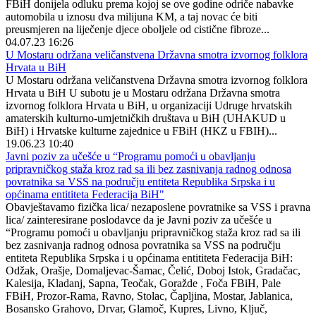
FBiH donijela odluku prema kojoj se ove godine odriče nabavke
automobila u iznosu dva milijuna KM, a taj novac će biti
preusmjeren na liječenje djece oboljele od cistične fibroze...
04.07.23 16:26
U Mostaru održana veličanstvena Državna smotra izvornog folklora
Hrvata u BiH
U Mostaru održana veličanstvena Državna smotra izvornog folklora
Hrvata u BiH U subotu je u Mostaru održana Državna smotra
izvornog folklora Hrvata u BiH, u organizaciji Udruge hrvatskih
amaterskih kulturno-umjetničkih društava u BiH (UHAKUD u
BiH) i Hrvatske kulturne zajednice u FBiH (HKZ u FBIH)...
19.06.23 10:40
Javni poziv za učešće u “Programu pomoći u obavljanju
pripravničkog staža kroz rad sa ili bez zasnivanja radnog odnosa
povratnika sa VSS na području entiteta Republika Srpska i u
općinama entititeta Federacija BiH"
Obavještavamo fizička lica/ nezaposlene povratnike sa VSS i pravna
lica/ zainteresirane poslodavce da je Javni poziv za učešće u
“Programu pomoći u obavljanju pripravničkog staža kroz rad sa ili
bez zasnivanja radnog odnosa povratnika sa VSS na području
entiteta Republika Srpska i u općinama entititeta Federacija BiH:
Odžak, Orašje, Domaljevac-Šamac, Čelić, Doboj Istok, Gradačac,
Kalesija, Kladanj, Sapna, Teočak, Goražde , Foča FBiH, Pale
FBiH, Prozor-Rama, Ravno, Stolac, Čapljina, Mostar, Jablanica,
Bosansko Grahovo, Drvar, Glamoč, Kupres, Livno, Ključ,