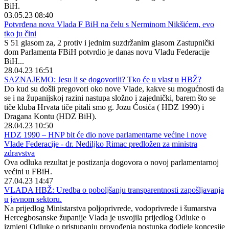
BiH.
03.05.23 08:40
Potvrđena nova Vlada F BiH na čelu s Nerminom Nikšićem, evo
tko ju čini
S 51 glasom za, 2 protiv i jednim suzdržanim glasom Zastupnički
dom Parlamenta FBiH potvrdio je danas novu Vladu Federacije
BiH...
28.04.23 16:51
SAZNAJEMO: Jesu li se dogovorili? Tko će u vlast u HBŽ?
Do kud su došli pregovori oko nove Vlade, kakve su mogućnosti da
se i na županijskoj razini nastupa složno i zajednički, barem što se
tiče kluba Hrvata tiče pitali smo g. Jozu Ćosića ( HDZ 1990) i
Dragana Kontu (HDZ BiH).
28.04.23 10:50
HDZ 1990 – HNP bit će dio nove parlamentarne većine i nove
Vlade Federacije - dr. Nediljko Rimac predložen za ministra
zdravstva
Ova odluka rezultat je postizanja dogovora o novoj parlamentarnoj
većini u FBiH.
27.04.23 14:47
VLADA HBŽ: Uredba o poboljšanju transparentnosti zapošljavanja
u javnom sektoru.
Na prijedlog Ministarstva poljoprivrede, vodoprivrede i šumarstva
Hercegbosanske županije Vlada je usvojila prijedlog Odluke o
izmjeni Odluke o pristupanju provođenja postupka dodjele koncesije