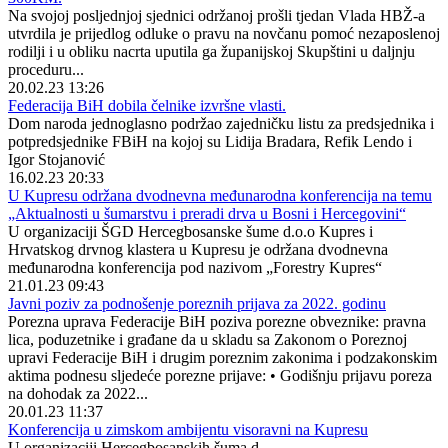
Na svojoj posljednjoj sjednici održanoj prošli tjedan Vlada HBŽ-a
utvrdila je prijedlog odluke o pravu na novčanu pomoć nezaposlenoj
rodilji i u obliku nacrta uputila ga županijskoj Skupštini u daljnju
proceduru...
20.02.23 13:26
Federacija BiH dobila čelnike izvršne vlasti.
Dom naroda jednoglasno podržao zajedničku listu za predsjednika i
potpredsjednike FBiH na kojoj su Lidija Bradara, Refik Lendo i
Igor Stojanović
16.02.23 20:33
U Kupresu održana dvodnevna međunarodna konferencija na temu
„Aktualnosti u šumarstvu i preradi drva u Bosni i Hercegovini“
U organizaciji ŠGD Hercegbosanske šume d.o.o Kupres i
Hrvatskog drvnog klastera u Kupresu je održana dvodnevna
međunarodna konferencija pod nazivom „Forestry Kupres“
21.01.23 09:43
Javni poziv za podnošenje poreznih prijava za 2022. godinu
Porezna uprava Federacije BiH poziva porezne obveznike: pravna
lica, poduzetnike i građane da u skladu sa Zakonom o Poreznoj
upravi Federacije BiH i drugim poreznim zakonima i podzakonskim
aktima podnesu sljedeće porezne prijave: • Godišnju prijavu poreza
na dohodak za 2022...
20.01.23 11:37
Konferencija u zimskom ambijentu visoravni na Kupresu
U organizaciji Hercegbosanskih šuma d...