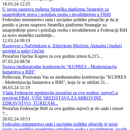
18.03.24 12:25
U javnu raspravu puštena Strateška platforma Strategije za
unaprjeđenje prava i položaja osoba s invaliditetom u FBiH
Federalno ministarstvo rada i socijalne politike priopćilo je da je
pustilo u javnu raspravu Stratešku platformu Strategije za
unaprjeđenje prava i položaja osoba s invaliditetom u Federaciji BiH
za novo strateško razdoblje...
12.03.24 09:19
Razgovor s Načelnikom g. Zdravkom Miočem: Aktualni i budući
projekti u našoj Općini
Proračun Općine Kupres za ovu godinu iznosi 6,215...
07.03.24 08:56
Najava međunarodne konferencije "KUPRES - Modernizacija
šumarstva u BIH"
Poštovani, Pozivamo Vas na međunarodnu konferenciju "KUPRES
- Modernizacija šumarstva u BIH", koja će se održati 21...
06.03.24 11:19
Vlada Federacije predstavila proračun za ovu godinu, najveći u
povijesti FBiH, VIŠE SREDSTAVA ZA MIROVINE,
ZDRAVSTVO, TURIZAM...
Proračun Federacije BiH za ovu godinu najveći je do sada i iznosi
7...
20.02.24 10:53
Federalno ministarstvo rada i socijalne politike objavilo je javni
poziv za podršku projektima udruženja osoba s invaliditetom, javnih