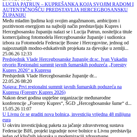
LUCIJA PATRUN – KUPREŠANKA KOJA SVOJIM RADOM I
AUTENTIČNOŠĆU PREDSTAVLJA HERCEGBOSANSKU
ŽUPANIJU
Među mladim ljudima koji svojim angažmanom, ambicijom i
pozitivnom energijom na najbolji način predstavljaju Kupres i
Hercegbosansku županiju nalazi se i Lucija Patrun, nositeljica titule
komercijalnog fotomodela Hercegbosanske županije i sudionica
izbora za Fotomodela Federacije Bosne i Hercegovine, jednog od
najpoznatijih modno-edukativnih projekata za djevojke u zemlji...
25.06.26 12:33
Predsjednik Vlade Hercegbosanske županije dr.sc. Ivan Vukadin
otvorio Regionalni summit javnih šumarskih poduzeća „Forestry
Kupres 2026“ u Kupresu
Predsjednik Vlade Hercegbosanske županije dr...
22.05.26 08:20
Najava: Prvi regionalni summit javnih šumarskih poduzeća na
Kupresu (Forestry Kupres 2026)
Nakon deset godina uspješne organizacije međunarodne
konferencije „Forestry Kupres“, ŠGD „Hercegbosanske šume“ d...
15.05.26 11:07
U Livnu će se graditi nova bolnica, investicija vrijedna 48 milijuna
eura
U okviru investicijskog paketa za jačanje zdravstvenog sustava
Federacije BiH, projekt izgradnje nove bolnice u Livnu predstavlja
jedan od ključnih iskoraka u modernizaciji zdravstvene