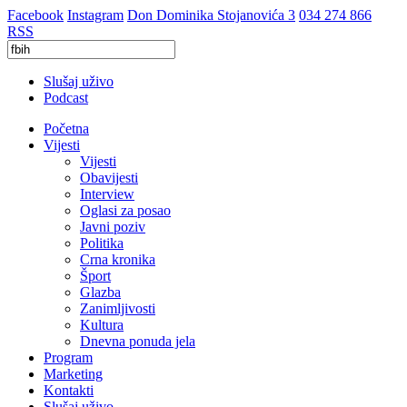
Facebook
Instagram
Don Dominika Stojanovića 3
034 274 866
RSS
Slušaj uživo
Podcast
Početna
Vijesti
Vijesti
Obavijesti
Interview
Oglasi za posao
Javni poziv
Politika
Crna kronika
Šport
Glazba
Zanimljivosti
Kultura
Dnevna ponuda jela
Program
Marketing
Kontakti
Slušaj uživo