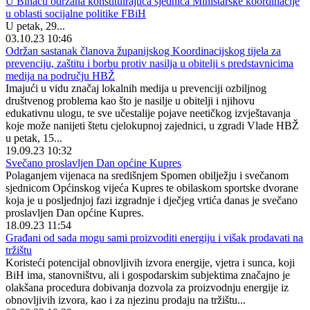
U Bihaću održana konstituirajuća sjednica Ministarske koordinacije
u oblasti socijalne politike FBiH
U petak, 29...
03.10.23 10:46
Održan sastanak članova županijskog Koordinacijskog tijela za
prevenciju, zaštitu i borbu protiv nasilja u obitelji s predstavnicima
medija na području HBŽ
Imajući u vidu značaj lokalnih medija u prevenciji ozbiljnog
društvenog problema kao što je nasilje u obitelji i njihovu
edukativnu ulogu, te sve učestalije pojave neetičkog izvještavanja
koje može nanijeti štetu cjelokupnoj zajednici, u zgradi Vlade HBŽ
u petak, 15...
19.09.23 10:32
Svečano proslavljen Dan općine Kupres
Polaganjem vijenaca na središnjem Spomen obilježju i svečanom
sjednicom Općinskog vijeća Kupres te obilaskom sportske dvorane
koja je u posljednjoj fazi izgradnje i dječjeg vrtića danas je svečano
proslavljen Dan općine Kupres.
18.09.23 11:54
Građani od sada mogu sami proizvoditi energiju i višak prodavati na
tržištu
Koristeći potencijal obnovljivih izvora energije, vjetra i sunca, koji
BiH ima, stanovništvu, ali i gospodarskim subjektima značajno je
olakšana procedura dobivanja dozvola za proizvodnju energije iz
obnovljivih izvora, kao i za njezinu prodaju na tržištu...