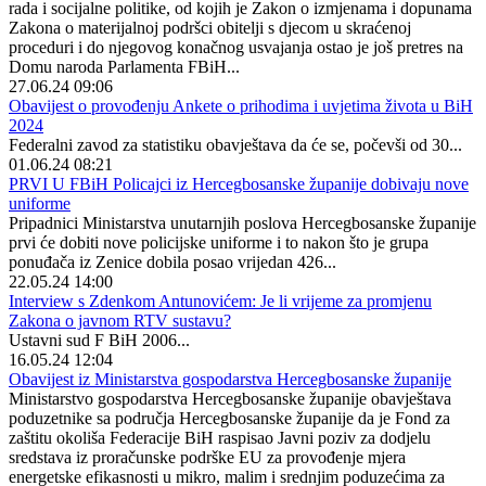
rada i socijalne politike, od kojih je Zakon o izmjenama i dopunama
Zakona o materijalnoj podršci obitelji s djecom u skraćenoj
proceduri i do njegovog konačnog usvajanja ostao je još pretres na
Domu naroda Parlamenta FBiH...
27.06.24 09:06
Obavijest o provođenju Ankete o prihodima i uvjetima života u BiH
2024
Federalni zavod za statistiku obavještava da će se, počevši od 30...
01.06.24 08:21
PRVI U FBiH Policajci iz Hercegbosanske županije dobivaju nove
uniforme
Pripadnici Ministarstva unutarnjih poslova Hercegbosanske županije
prvi će dobiti nove policijske uniforme i to nakon što je grupa
ponuđača iz Zenice dobila posao vrijedan 426...
22.05.24 14:00
Interview s Zdenkom Antunovićem: Je li vrijeme za promjenu
Zakona o javnom RTV sustavu?
Ustavni sud F BiH 2006...
16.05.24 12:04
Obavijest iz Ministarstva gospodarstva Hercegbosanske županije
Ministarstvo gospodarstva Hercegbosanske županije obavještava
poduzetnike sa područja Hercegbosanske županije da je Fond za
zaštitu okoliša Federacije BiH raspisao Javni poziv za dodjelu
sredstava iz proračunske podrške EU za provođenje mjera
energetske efikasnosti u mikro, malim i srednjim poduzećima za