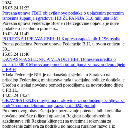
2024...
16.05.24 11:23
Porezna uprava FBiH objavila nove podatke o uplaćenim poreznim
iznosima županija i gradova: HB ŽUPANIJA 51,6 milijuna KM
Porezna uprava Federacije Bosne i Hercegovine objavila je nove
podatke o fiskalnom prometu...
15.05.24 11:45
POREZNA UPRAVA FBIH: U Kupresu zaposlenih 1 196 osoba
Prema podacima Porezne uprave Federacije BiH, u ovom entitetu je
30...
15.05.24 11:40
DANAŠNJA SJEDNICA VLADE FBIH: Donesena uredba o
isplati 1.000 KM novčane pomoći porodiljama za novorođeno dijete
u FBiH
Vlada Federacije BiH je na današnjoj sjednici u Sarajevu na
prijedlog Federalnog ministarstva rada i socijalne politike donijela je
Uredbu o isplati novčane pomoći porodiljama za novorođeno dijete
u FBiH...
14.05.24 14:24
OBAVJEŠTENJE o uvjetima i rokovima za podnošenje zahtjeva za
podršku po modelu ruralnog razvoja u 2024. godini
Predmet ovog obavještenja je upoznavanje potencijalnih korisnika
novčane podrške (klijenti upisani u Registar poljoprivrednih
gazdinstava i/ili Registar klijenata) sa uvjetima i rokovima za
podnošenje zahtjeva za podršku po modelu ruralnog razvoja iz