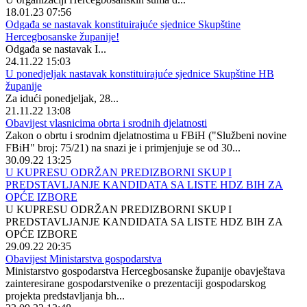
18.01.23 07:56
Odgađa se nastavak konstituirajuće sjednice Skupštine
Hercegbosanske županije!
Odgađa se nastavak I...
24.11.22 15:03
U ponedjeljak nastavak konstituirajuće sjednice Skupštine HB
županije
Za idući ponedjeljak, 28...
21.11.22 13:08
Obavijest vlasnicima obrta i srodnih djelatnosti
Zakon o obrtu i srodnim djelatnostima u FBiH ("Službeni novine
FBiH" broj: 75/21) na snazi je i primjenjuje se od 30...
30.09.22 13:25
U KUPRESU ODRŽAN PREDIZBORNI SKUP I
PREDSTAVLJANJE KANDIDATA SA LISTE HDZ BIH ZA
OPĆE IZBORE
U KUPRESU ODRŽAN PREDIZBORNI SKUP I
PREDSTAVLJANJE KANDIDATA SA LISTE HDZ BIH ZA
OPĆE IZBORE
29.09.22 20:35
Obavijest Ministarstva gospodarstva
Ministarstvo gospodarstva Hercegbosanske županije obavještava
zainteresirane gospodarstvenike o prezentaciji gospodarskog
projekta predstavljanja bh...