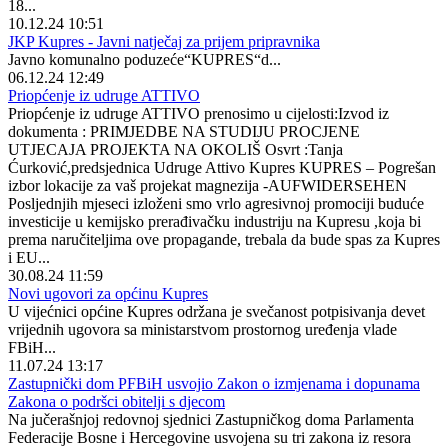
18...
10.12.24 10:51
JKP Kupres - Javni natječaj za prijem pripravnika
Javno komunalno poduzeće“KUPRES“d...
06.12.24 12:49
Priopćenje iz udruge ATTIVO
Priopćenje iz udruge ATTIVO prenosimo u cijelosti:Izvod iz
dokumenta : PRIMJEDBE NA STUDIJU PROCJENE
UTJECAJA PROJEKTA NA OKOLIŠ Osvrt :Tanja
Ćurković,predsjednica Udruge Attivo Kupres KUPRES – Pogrešan
izbor lokacije za vaš projekat magnezija -AUFWIDERSEHEN
Posljednjih mjeseci izloženi smo vrlo agresivnoj promociji buduće
investicije u kemijsko prerađivačku industriju na Kupresu ,koja bi
prema naručiteljima ove propagande, trebala da bude spas za Kupres
i EU...
30.08.24 11:59
Novi ugovori za općinu Kupres
U vijećnici općine Kupres održana je svečanost potpisivanja devet
vrijednih ugovora sa ministarstvom prostornog uređenja vlade
FBiH...
11.07.24 13:17
Zastupnički dom PFBiH usvojio Zakon o izmjenama i dopunama
Zakona o podršci obitelji s djecom
Na jučerašnjoj redovnoj sjednici Zastupničkog doma Parlamenta
Federacije Bosne i Hercegovine usvojena su tri zakona iz resora