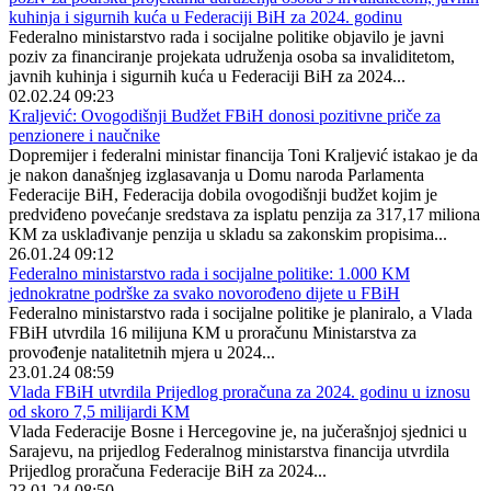
kuhinja i sigurnih kuća u Federaciji BiH za 2024. godinu
Federalno ministarstvo rada i socijalne politike objavilo je javni
poziv za financiranje projekata udruženja osoba sa invaliditetom,
javnih kuhinja i sigurnih kuća u Federaciji BiH za 2024...
02.02.24 09:23
Kraljević: Ovogodišnji Budžet FBiH donosi pozitivne priče za
penzionere i naučnike
Dopremijer i federalni ministar financija Toni Kraljević istakao je da
je nakon današnjeg izglasavanja u Domu naroda Parlamenta
Federacije BiH, Federacija dobila ovogodišnji budžet kojim je
predviđeno povećanje sredstava za isplatu penzija za 317,17 miliona
KM za usklađivanje penzija u skladu sa zakonskim propisima...
26.01.24 09:12
Federalno ministarstvo rada i socijalne politike: 1.000 KM
jednokratne podrške za svako novorođeno dijete u FBiH
Federalno ministarstvo rada i socijalne politike je planiralo, a Vlada
FBiH utvrdila 16 milijuna KM u proračunu Ministarstva za
provođenje natalitetnih mjera u 2024...
23.01.24 08:59
Vlada FBiH utvrdila Prijedlog proračuna za 2024. godinu u iznosu
od skoro 7,5 milijardi KM
Vlada Federacije Bosne i Hercegovine je, na jučerašnjoj sjednici u
Sarajevu, na prijedlog Federalnog ministarstva financija utvrdila
Prijedlog proračuna Federacije BiH za 2024...
23.01.24 08:50