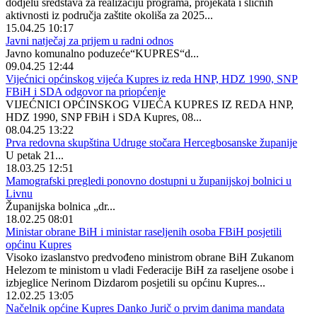
dodjelu sredstava za realizaciju programa, projekata i sličnih
aktivnosti iz područja zaštite okoliša za 2025...
15.04.25 10:17
Javni natječaj za prijem u radni odnos
Javno komunalno poduzeće“KUPRES“d...
09.04.25 12:44
Vijećnici općinskog vijeća Kupres iz reda HNP, HDZ 1990, SNP
FBiH i SDA odgovor na priopćenje
VIJEĆNICI OPĆINSKOG VIJEĆA KUPRES IZ REDA HNP,
HDZ 1990, SNP FBiH i SDA Kupres, 08...
08.04.25 13:22
Prva redovna skupština Udruge stočara Hercegbosanske županije
U petak 21...
18.03.25 12:51
Mamografski pregledi ponovno dostupni u županijskoj bolnici u
Livnu
Županijska bolnica „dr...
18.02.25 08:01
Ministar obrane BiH i ministar raseljenih osoba FBiH posjetili
općinu Kupres
Visoko izaslanstvo predvođeno ministrom obrane BiH Zukanom
Helezom te ministom u vladi Federacije BiH za raseljene osobe i
izbjeglice Nerinom Dizdarom posjetili su općinu Kupres...
12.02.25 13:05
Načelnik općine Kupres Danko Jurič o prvim danima mandata