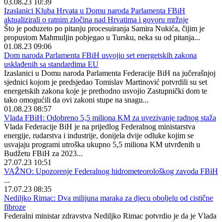
03.08.23 10:39
Izaslanici Kluba Hrvata u Domu naroda Parlamenta FBiH
aktualizirali o ratnim zločina nad Hrvatima i govoru mržnje
Što je poduzeto po pitanju procesuiranja Samira Nukića, čijim je
propustom Mahmuljin pobjegao u Tursku, neka su od pitanja...
01.08.23 09:06
Dom naroda Parlamenta FBiH usvojio set energetskih zakona
usklađenih sa standardima EU
Izaslanici u Domu naroda Parlamenta Federacije BiH na jučerašnjoj
sjednici kojom je predsjedao Tomislav Martinović potvrdili su set
energetskih zakona koje je prethodno usvojio Zastupnički dom te
tako omogućili da ovi zakoni stupe na snagu...
01.08.23 08:57
Vlada FBiH: Odobreno 5,5 miliona KM za uvezivanje radnog staža
Vlada Federacije BiH je na prijedlog Federalnog ministarstva
energije, rudarstva i industrije, donijela dvije odluke kojim se
usvajaju programi utroška ukupno 5,5 miliona KM utvrđenih u
Budžetu FBiH za 2023...
27.07.23 10:51
VAŽNO: Upozorenje Federalnog hidrometeorološkog zavoda FBiH
...
17.07.23 08:35
Nediljko Rimac: Dva milijuna maraka za djecu oboljelu od cistične
fibroze
Federalni ministar zdravstva Nediljko Rimac potvrdio je da je Vlada