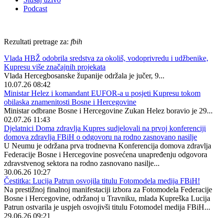
Podcast
Rezultati pretrage za:
fbih
Vlada HBŽ odobrila sredstva za okoliš, vodoprivredu i udžbenike,
Kupresu više značajnih projekata
Vlada Hercegbosanske županije održala je jučer, 9...
10.07.26 08:42
Ministar Helez i komandant EUFOR-a u posjeti Kupresu tokom
obilaska znamenitosti Bosne i Hercegovine
Ministar odbrane Bosne i Hercegovine Zukan Helez boravio je 29...
02.07.26 11:43
Djelatnici Doma zdravlja Kupres sudjelovali na prvoj konferenciji
domova zdravlja FBiH o odgovoru na rodno zasnovano nasilje
U Neumu je održana prva trodnevna Konferencija domova zdravlja
Federacije Bosne i Hercegovine posvećena unapređenju odgovora
zdravstvenog sektora na rodno zasnovano nasilje...
30.06.26 10:27
Čestitka: Lucija Patrun osvojila titulu Fotomodela medija FBiH!
Na prestižnoj finalnoj manifestaciji izbora za Fotomodela Federacije
Bosne i Hercegovine, održanoj u Travniku, mlada Kupreška Lucija
Patrun ostvarila je uspjeh osvojivši titulu Fotomodel medija FBiH...
29.06.26 09:21