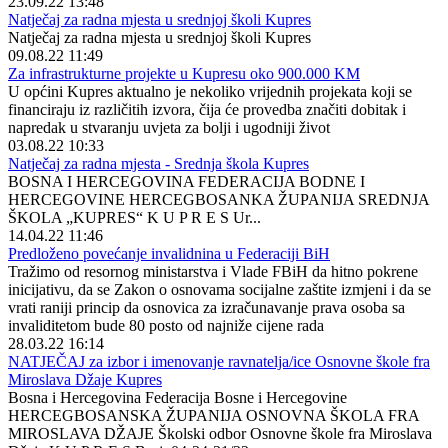
23.09.22 13:48
Natječaj za radna mjesta u srednjoj školi Kupres
Natječaj za radna mjesta u srednjoj školi Kupres
09.08.22 11:49
Za infrastrukturne projekte u Kupresu oko 900.000 KM
U općini Kupres aktualno je nekoliko vrijednih projekata koji se
financiraju iz različitih izvora, čija će provedba značiti dobitak i
napredak u stvaranju uvjeta za bolji i ugodniji život
03.08.22 10:33
Natječaj za radna mjesta - Srednja škola Kupres
BOSNA I HERCEGOVINA FEDERACIJA BODNE I
HERCEGOVINE HERCEGBOSANKA ŽUPANIJA SREDNJA
ŠKOLA „KUPRES“ K U P R E S Ur...
14.04.22 11:46
Predloženo povećanje invalidnina u Federaciji BiH
Tražimo od resornog ministarstva i Vlade FBiH da hitno pokrene
inicijativu, da se Zakon o osnovama socijalne zaštite izmjeni i da se
vrati raniji princip da osnovica za izračunavanje prava osoba sa
invaliditetom bude 80 posto od najniže cijene rada
28.03.22 16:14
NATJEČAJ za izbor i imenovanje ravnatelja/ice Osnovne škole fra
Miroslava Džaje Kupres
Bosna i Hercegovina Federacija Bosne i Hercegovine
HERCEGBOSANSKA ŽUPANIJA OSNOVNA ŠKOLA FRA
MIROSLAVA DŽAJE Školski odbor Osnovne škole fra Miroslava