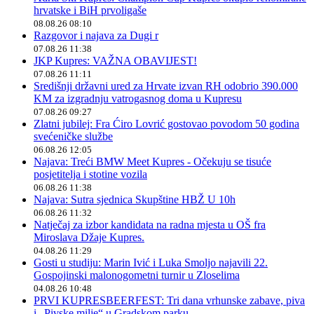
hrvatske i BiH prvoligaše
08.08.26 08:10
Razgovor i najava za Dugi r
07.08.26 11:38
JKP Kupres: VAŽNA OBAVIJEST!
07.08.26 11:11
Središnji državni ured za Hrvate izvan RH odobrio 390.000
KM za izgradnju vatrogasnog doma u Kupresu
07.08.26 09:27
Zlatni jubilej: Fra Ćiro Lovrić gostovao povodom 50 godina
svećeničke službe
06.08.26 12:05
Najava: Treći BMW Meet Kupres - Očekuju se tisuće
posjetitelja i stotine vozila
06.08.26 11:38
Najava: Sutra sjednica Skupštine HBŽ U 10h
06.08.26 11:32
Natječaj za izbor kandidata na radna mjesta u OŠ fra
Miroslava Džaje Kupres.
04.08.26 11:29
Gosti u studiju: Marin Ivić i Luka Smoljo najavili 22.
Gospojinski malonogometni turnir u Zloselima
04.08.26 10:48
PRVI KUPRESBEERFEST: Tri dana vrhunske zabave, piva
i „Pivske milje“ u Gradskom parku