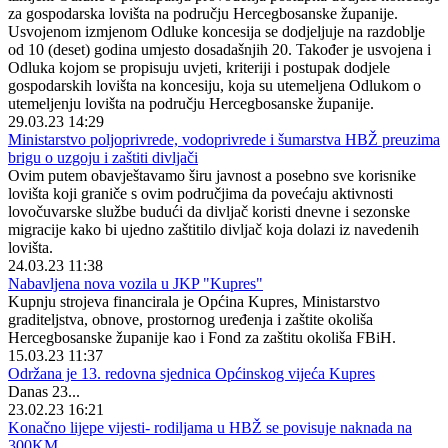
za gospodarska lovišta na području Hercegbosanske županije.
Usvojenom izmjenom Odluke koncesija se dodjeljuje na razdoblje
od 10 (deset) godina umjesto dosadašnjih 20. Također je usvojena i
Odluka kojom se propisuju uvjeti, kriteriji i postupak dodjele
gospodarskih lovišta na koncesiju, koja su utemeljena Odlukom o
utemeljenju lovišta na području Hercegbosanske županije.
29.03.23 14:29
Ministarstvo poljoprivrede, vodoprivrede i šumarstva HBŽ preuzima
brigu o uzgoju i zaštiti divljači
Ovim putem obavještavamo širu javnost a posebno sve korisnike
lovišta koji graniče s ovim područjima da povećaju aktivnosti
lovočuvarske službe budući da divljač koristi dnevne i sezonske
migracije kako bi ujedno zaštitilo divljač koja dolazi iz navedenih
lovišta.
24.03.23 11:38
Nabavljena nova vozila u JKP "Kupres"
Kupnju strojeva financirala je Općina Kupres, Ministarstvo
graditeljstva, obnove, prostornog uređenja i zaštite okoliša
Hercegbosanske županije kao i Fond za zaštitu okoliša FBiH.
15.03.23 11:37
Održana je 13. redovna sjednica Općinskog vijeća Kupres
Danas 23...
23.02.23 16:21
Konačno lijepe vijesti- rodiljama u HBŽ se povisuje naknada na
300KM.