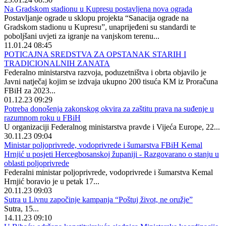
Na Gradskom stadionu u Kupresu postavljena nova ograda
Postavljanje ograde u sklopu projekta “Sanacija ograde na
Gradskom stadionu u Kupresu”, unaprijeđeni su standardi te
poboljšani uvjeti za igranje na vanjskom terenu...
11.01.24 08:45
POTICAJNA SREDSTVA ZA OPSTANAK STARIH I
TRADICIONALNIH ZANATA
Federalno ministarstva razvoja, poduzetništva i obrta objavilo je
Javni natječaj kojim se izdvaja ukupno 200 tisuća KM iz Proračuna
FBiH za 2023...
01.12.23 09:29
Potreba donošenja zakonskog okvira za zaštitu prava na suđenje u
razumnom roku u FBiH
U organizaciji Federalnog ministarstva pravde i Vijeća Europe, 22...
30.11.23 09:04
Ministar poljoprivrede, vodoprivrede i šumarstva FBiH Kemal
Hrnjić u posjeti Hercegbosanskoj županiji - Razgovarano o stanju u
oblasti poljoprivrede
Federalni ministar poljoprivrede, vodoprivrede i šumarstva Kemal
Hrnjić boravio je u petak 17...
20.11.23 09:03
Sutra u Livnu započinje kampanja “Poštuj život, ne oružje”
Sutra, 15...
14.11.23 09:10