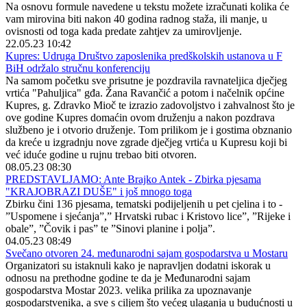
Na osnovu formule navedene u tekstu možete izračunati kolika će
vam mirovina biti nakon 40 godina radnog staža, ili manje, u
ovisnosti od toga kada predate zahtjev za umirovljenje.
22.05.23 10:42
Kupres: Udruga Društvo zaposlenika predškolskih ustanova u F
BiH održalo stručnu konferenciju
Na samom početku sve prisutne je pozdravila ravnateljica dječjeg
vrtića "Pahuljica" gđa. Žana Ravančić a potom i načelnik općine
Kupres, g. Zdravko Mioč te izrazio zadovoljstvo i zahvalnost što je
ove godine Kupres domaćin ovom druženju a nakon pozdrava
službeno je i otvorio druženje. Tom prilikom je i gostima obznanio
da kreće u izgradnju nove zgrade dječjeg vrtića u Kupresu koji bi
već iduće godine u rujnu trebao biti otvoren.
08.05.23 08:30
PREDSTAVLJAMO: Ante Brajko Antek - Zbirka pjesama
"KRAJOBRAZI DUŠE" i još mnogo toga
Zbirku čini 136 pjesama, tematski podijeljenih u pet cjelina i to -
”Uspomene i sjećanja”,” Hrvatski rubac i Kristovo lice”, ”Rijeke i
obale”, ”Čovik i pas” te ”Sinovi planine i polja”.
04.05.23 08:49
Svečano otvoren 24. međunarodni sajam gospodarstva u Mostaru
Organizatori su istaknuli kako je napravljen dodatni iskorak u
odnosu na prethodne godine te da je Međunarodni sajam
gospodarstva Mostar 2023. velika prilika za upoznavanje
gospodarstvenika, a sve s ciljem što većeg ulaganja u budućnosti u