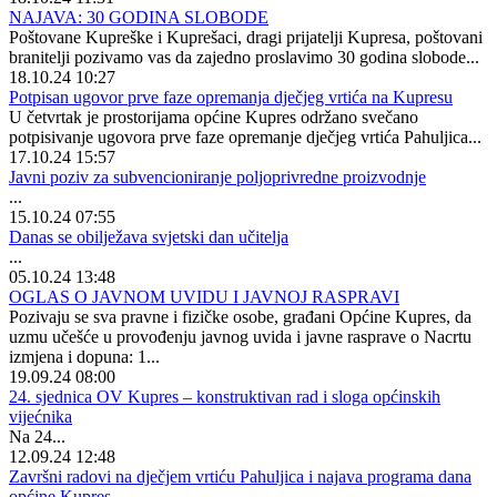
NAJAVA: 30 GODINA SLOBODE
Poštovane Kupreške i Kuprešaci, dragi prijatelji Kupresa, poštovani
branitelji pozivamo vas da zajedno proslavimo 30 godina slobode...
18.10.24 10:27
Potpisan ugovor prve faze opremanja dječjeg vrtića na Kupresu
U četvrtak je prostorijama općine Kupres održano svečano
potpisivanje ugovora prve faze opremanje dječjeg vrtića Pahuljica...
17.10.24 15:57
Javni poziv za subvencioniranje poljoprivredne proizvodnje
...
15.10.24 07:55
Danas se obilježava svjetski dan učitelja
...
05.10.24 13:48
OGLAS O JAVNOM UVIDU I JAVNOJ RASPRAVI
Pozivaju se sva pravne i fizičke osobe, građani Općine Kupres, da
uzmu učešće u provođenju javnog uvida i javne rasprave o Nacrtu
izmjena i dopuna: 1...
19.09.24 08:00
24. sjednica OV Kupres – konstruktivan rad i sloga općinskih
vijećnika
Na 24...
12.09.24 12:48
Završni radovi na dječjem vrtiću Pahuljica i najava programa dana
općine Kupres