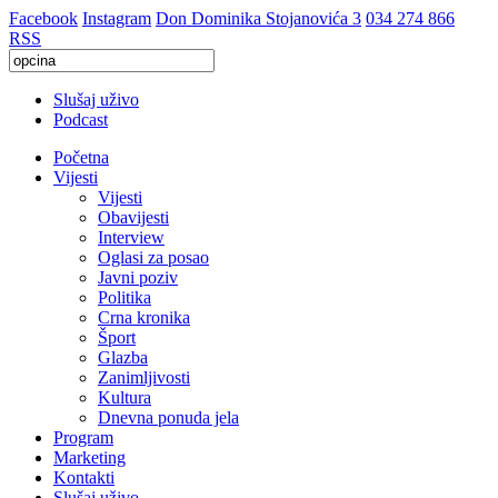
Facebook
Instagram
Don Dominika Stojanovića 3
034 274 866
RSS
Slušaj uživo
Podcast
Početna
Vijesti
Vijesti
Obavijesti
Interview
Oglasi za posao
Javni poziv
Politika
Crna kronika
Šport
Glazba
Zanimljivosti
Kultura
Dnevna ponuda jela
Program
Marketing
Kontakti
Slušaj uživo