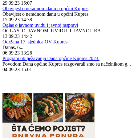
29.09.23 15:07
Obavijest o neradnom danu u općini Kupres
Obavijest o neradnom danu u općini Kupres
15.09.23 14:38
Oglas o javnom uvidu i javnoj raspravi
OGLAS_O_JAVNOM_UVIDU_I_JAVNOJ_RA...
13.09.23 14:42
Održana 17. sjednica OV Kupres
Danas, 6...
06.09.23 13:26
Program obilježavanja Dana općine Kupres 2023.
Povodom Dana općine Kupres razgovarali smo sa načelnikom g...
04.09.23 15:01