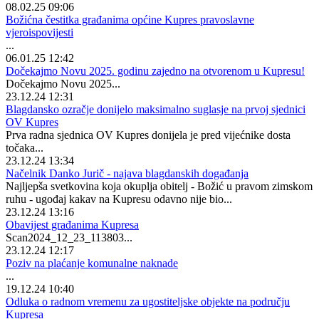
08.02.25 09:06
Božićna čestitka građanima općine Kupres pravoslavne
vjeroispovijesti
...
06.01.25 12:42
Dočekajmo Novu 2025. godinu zajedno na otvorenom u Kupresu!
Dočekajmo Novu 2025...
23.12.24 12:31
Blagdansko ozračje donijelo maksimalno suglasje na prvoj sjednici
OV Kupres
Prva radna sjednica OV Kupres donijela je pred vijećnike dosta
točaka...
23.12.24 13:34
Načelnik Danko Jurič - najava blagdanskih događanja
Najljepša svetkovina koja okuplja obitelj - Božić u pravom zimskom
ruhu - ugođaj kakav na Kupresu odavno nije bio...
23.12.24 13:16
Obavijest građanima Kupresa
Scan2024_12_23_113803...
23.12.24 12:17
Poziv na plaćanje komunalne naknade
...
19.12.24 10:40
Odluka o radnom vremenu za ugostiteljske objekte na području
Kupresa