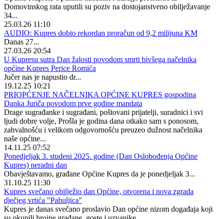
Domovinskog rata uputili su poziv na dostojanstveno obilježavanje
34...
25.03.26 11:10
AUDIO: Kupres dobio rekordan proračun od 9,2 milijuna KM
Danas 27...
27.03.26 20:54
U Kupresu sutra Dan žalosti povodom smrti bivšega načelnika
općine Kupres Perice Romića
Jučer nas je napustio dr...
19.12.25 10:21
PRIOPĆENJE NAČELNIKA OPĆINE KUPRES gospodina
Danka Juriča povodom prve godine mandata
Drage sugrađanke i sugrađani, poštovani prijatelji, suradnici i svi
ljudi dobre volje, Prošla je godina dana otkako sam s ponosom,
zahvalnošću i velikom odgovornošću preuzeo dužnost načelnika
naše općine...
14.11.25 07:52
Ponedjeljak 3. studeni 2025. godine (Dan Oslobođenja Općine
Kupres) neradni dan
Obavještavamo, građane Općine Kupres da je ponedjeljak 3...
31.10.25 11:30
Kupres svečano obilježio dan Općine, otvorena i nova zgrada
dječjeg vrtića "Pahuljica"
Kupres je danas svečano proslavio Dan općine nizom događaja koji
su okupili brojne građane, goste i uzvanike...