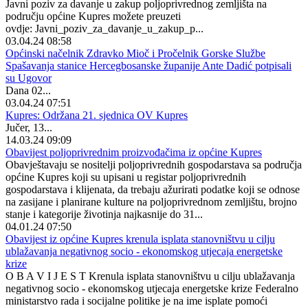
Javni poziv za davanje u zakup poljoprivrednog zemljišta na
području općine Kupres možete preuzeti
ovdje: Javni_poziv_za_davanje_u_zakup_p...
03.04.24 08:58
Općinski načelnik Zdravko Mioč i Pročelnik Gorske Službe
Spašavanja stanice Hercegbosanske županije Ante Dadić potpisali
su Ugovor
Dana 02...
03.04.24 07:51
Kupres: Održana 21. sjednica OV Kupres
Jučer, 13...
14.03.24 09:09
Obavijest poljoprivrednim proizvođačima iz općine Kupres
Obavještavaju se nositelji poljoprivrednih gospodarstava sa područja
općine Kupres koji su upisani u registar poljoprivrednih
gospodarstava i klijenata, da trebaju ažurirati podatke koji se odnose
na zasijane i planirane kulture na poljoprivrednom zemljištu, brojno
stanje i kategorije životinja najkasnije do 31...
04.01.24 07:50
Obavijest iz općine Kupres krenula isplata stanovništvu u cilju
ublažavanja negativnog socio - ekonomskog utjecaja energetske
krize
O B A V I J E S T Krenula isplata stanovništvu u cilju ublažavanja
negativnog socio - ekonomskog utjecaja energetske krize Federalno
ministarstvo rada i socijalne politike je na ime isplate pomoći