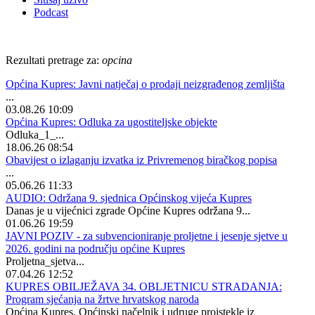
Podcast
Rezultati pretrage za:
opcina
Općina Kupres: Javni natječaj o prodaji neizgrađenog zemljišta
...
03.08.26 10:09
Općina Kupres: Odluka za ugostiteljske objekte
Odluka_1_...
18.06.26 08:54
Obavijest o izlaganju izvatka iz Privremenog biračkog popisa
...
05.06.26 11:33
AUDIO: Održana 9. sjednica Općinskog vijeća Kupres
Danas je u vijećnici zgrade Općine Kupres održana 9...
01.06.26 19:59
JAVNI POZIV - za subvencioniranje proljetne i jesenje sjetve u
2026. godini na području općine Kupres
Proljetna_sjetva...
07.04.26 12:52
KUPRES OBILJEŽAVA 34. OBLJETNICU STRADANJA:
Program sjećanja na žrtve hrvatskog naroda
Općina Kupres, Općinski načelnik i udruge proistekle iz