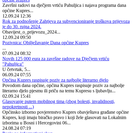
Završni radovi na dječjem vrtiću Pahuljica i najava programa dana
općine Kupres...
12.09.24 12:36
Rok za podnošenje Zahtjeva za subvencioniranje troškova prijevoza
je do 30. rujna 2024.
Obavijest_o_prijevozu_2024...
12.09.24 09:50
Pozivnica: Obilježavanje Dana općine Kupres
...
07.09.24 08:32
Novih 125 000 eura za završne radove na Dječjem vrtiću
"Pahuljica"
U četvrtak, 5...
06.09.24 07:55
Općina Kupres raspisuje poziv za najbolje literarno djelo
Povodom dana općine, općina Kupres raspisuje poziv za najbolje
literarno djelo pjesmu ili priču na temu Kupresu s ljubavlju...
02.09.24 15:41
Glasovanje putem mobilnog tima (zbog bolesti, invalidnosti,
nepokretnosti ...)
Općinsko izborno povjerenstvo Kupres obavještava građane općine
Kupres, koji imaju biračko pravo i koji žele glasovati na Lokalnim
izborima u Bosni i Hercegovini 06...
24.08.24 07:19