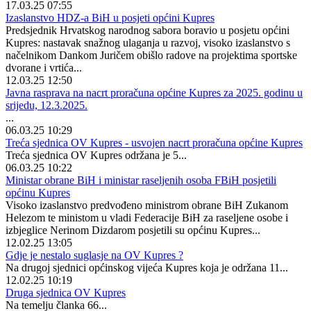
17.03.25 07:55
Izaslanstvo HDZ-a BiH u posjeti općini Kupres
Predsjednik Hrvatskog narodnog sabora boravio u posjetu općini
Kupres: nastavak snažnog ulaganja u razvoj, visoko izaslanstvo s
načelnikom Dankom Juričem obišlo radove na projektima sportske
dvorane i vrtića...
12.03.25 12:50
Javna rasprava na nacrt proračuna općine Kupres za 2025. godinu u
srijedu, 12.3.2025.
...
06.03.25 10:29
Treća sjednica OV Kupres - usvojen nacrt proračuna općine Kupres
Treća sjednica OV Kupres održana je 5...
06.03.25 10:22
Ministar obrane BiH i ministar raseljenih osoba FBiH posjetili
općinu Kupres
Visoko izaslanstvo predvođeno ministrom obrane BiH Zukanom
Helezom te ministom u vladi Federacije BiH za raseljene osobe i
izbjeglice Nerinom Dizdarom posjetili su općinu Kupres...
12.02.25 13:05
Gdje je nestalo suglasje na OV Kupres ?
Na drugoj sjednici općinskog vijeća Kupres koja je održana 11...
12.02.25 10:19
Druga sjednica OV Kupres
Na temelju članka 66...