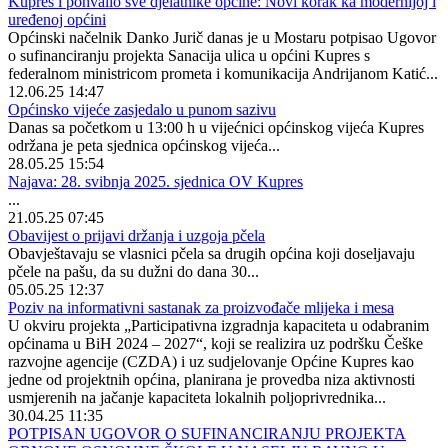
Kupres i pohvalio sve djelatnike općine: Novi korak ka modernijoj i
uređenoj općini
Općinski načelnik Danko Jurič danas je u Mostaru potpisao Ugovor
o sufinanciranju projekta Sanacija ulica u općini Kupres s
federalnom ministricom prometa i komunikacija Andrijanom Katić...
12.06.25 14:47
Općinsko vijeće zasjedalo u punom sazivu
Danas sa početkom u 13:00 h u vijećnici općinskog vijeća Kupres
održana je peta sjednica općinskog vijeća...
28.05.25 15:54
Najava: 28. svibnja 2025. sjednica OV Kupres
...
21.05.25 07:45
Obavijest o prijavi držanja i uzgoja pčela
Obavještavaju se vlasnici pčela sa drugih općina koji doseljavaju
pčele na pašu, da su dužni do dana 30...
05.05.25 12:37
Poziv na informativni sastanak za proizvođače mlijeka i mesa
U okviru projekta „Participativna izgradnja kapaciteta u odabranim
općinama u BiH 2024 – 2027“, koji se realizira uz podršku Češke
razvojne agencije (CZDA) i uz sudjelovanje Općine Kupres kao
jedne od projektnih općina, planirana je provedba niza aktivnosti
usmjerenih na jačanje kapaciteta lokalnih poljoprivrednika...
30.04.25 11:35
POTPISAN UGOVOR O SUFINANCIRANJU PROJEKTA