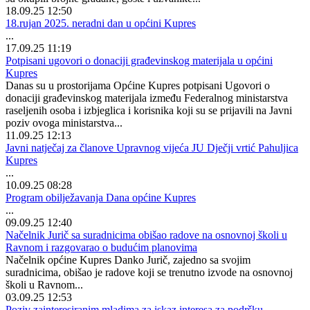
18.09.25 12:50
18.rujan 2025. neradni dan u općini Kupres
...
17.09.25 11:19
Potpisani ugovori o donaciji građevinskog materijala u općini
Kupres
Danas su u prostorijama Općine Kupres potpisani Ugovori o
donaciji građevinskog materijala između Federalnog ministarstva
raseljenih osoba i izbjeglica i korisnika koji su se prijavili na Javni
poziv ovoga ministarstva...
11.09.25 12:13
Javni natječaj za članove Upravnog vijeća JU Dječji vrtić Pahuljica
Kupres
...
10.09.25 08:28
Program obilježavanja Dana općine Kupres
...
09.09.25 12:40
Načelnik Jurič sa suradnicima obišao radove na osnovnoj školi u
Ravnom i razgovarao o budućim planovima
Načelnik općine Kupres Danko Jurič, zajedno sa svojim
suradnicima, obišao je radove koji se trenutno izvode na osnovnoj
školi u Ravnom...
03.09.25 12:53
Poziv zainteresiranim mladima za iskaz interesa za podršku