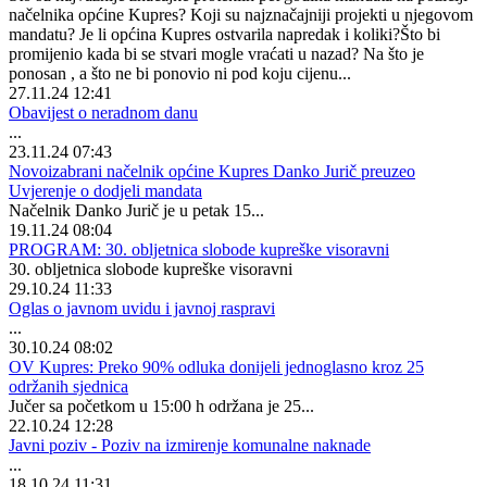
načelnika općine Kupres? Koji su najznačajniji projekti u njegovom
mandatu? Je li općina Kupres ostvarila napredak i koliki?Što bi
promijenio kada bi se stvari mogle vraćati u nazad? Na što je
ponosan , a što ne bi ponovio ni pod koju cijenu...
27.11.24 12:41
Obavijest o neradnom danu
...
23.11.24 07:43
Novoizabrani načelnik općine Kupres Danko Jurič preuzeo
Uvjerenje o dodjeli mandata
Načelnik Danko Jurič je u petak 15...
19.11.24 08:04
PROGRAM: 30. obljetnica slobode kupreške visoravni
30. obljetnica slobode kupreške visoravni
29.10.24 11:33
Oglas o javnom uvidu i javnoj raspravi
...
30.10.24 08:02
OV Kupres: Preko 90% odluka donijeli jednoglasno kroz 25
održanih sjednica
Jučer sa početkom u 15:00 h održana je 25...
22.10.24 12:28
Javni poziv - Poziv na izmirenje komunalne naknade
...
18.10.24 11:31