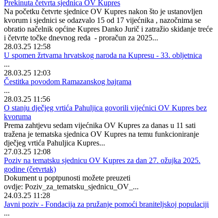
Prekinuta četvrta sjednica OV Kupres
Na početku četvrte sjednice OV Kupres nakon što je ustanovljen
kvorum i sjednici se odazvalo 15 od 17 vijećnika , nazočnima se
obratio načelnik općine Kupres Danko Jurič i zatražio skidanje treće
i četvrte točke dnevnog reda - proračun za 2025...
28.03.25 12:58
U spomen žrtvama hrvatskog naroda na Kupresu - 33. obljetnica
...
28.03.25 12:03
Čestitka povodom Ramazanskog bajrama
...
28.03.25 11:56
O stanju dječjeg vrtića Pahuljica govorili vijećnici OV Kupres bez
kvoruma
Prema zahtjevu sedam vijećnika OV Kupres za danas u 11 sati
tražena je tematska sjednica OV Kupres na temu funkcioniranje
dječjeg vrtića Pahuljica Kupres...
27.03.25 12:08
Poziv na tematsku sjednicu OV Kupres za dan 27. ožujka 2025.
godine (četvrtak)
Dokument u poptpunosti možete preuzeti
ovdje: Poziv_za_tematsku_sjednicu_OV_...
24.03.25 11:28
Javni poziv - Fondacija za pružanje pomoći braniteljskoj populaciji
...