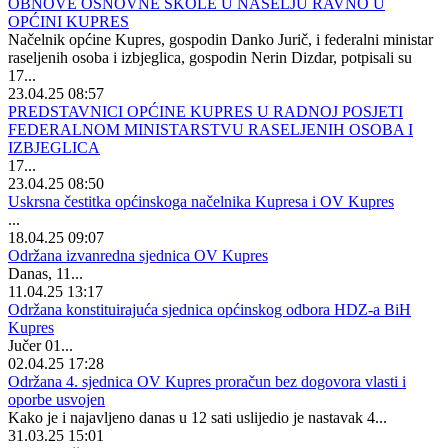
OBNOVE OSNOVNE ŠKOLE U NASELJU RAVNO U
OPĆINI KUPRES
Načelnik općine Kupres, gospodin Danko Jurič, i federalni ministar
raseljenih osoba i izbjeglica, gospodin Nerin Dizdar, potpisali su
17...
23.04.25 08:57
PREDSTAVNICI OPĆINE KUPRES U RADNOJ POSJETI
FEDERALNOM MINISTARSTVU RASELJENIH OSOBA I
IZBJEGLICA
17...
23.04.25 08:50
Uskrsna čestitka općinskoga načelnika Kupresa i OV Kupres
...
18.04.25 09:07
Održana izvanredna sjednica OV Kupres
Danas, 11...
11.04.25 13:17
Održana konstituirajuća sjednica općinskog odbora HDZ-a BiH
Kupres
Jučer 01...
02.04.25 17:28
Održana 4. sjednica OV Kupres proračun bez dogovora vlasti i
oporbe usvojen
Kako je i najavljeno danas u 12 sati uslijedio je nastavak 4...
31.03.25 15:01