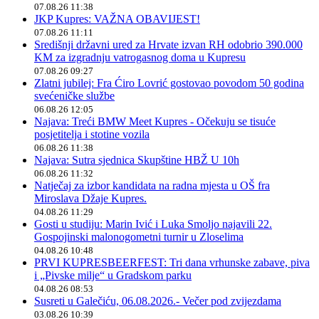
07.08.26 11:38
JKP Kupres: VAŽNA OBAVIJEST!
07.08.26 11:11
Središnji državni ured za Hrvate izvan RH odobrio 390.000
KM za izgradnju vatrogasnog doma u Kupresu
07.08.26 09:27
Zlatni jubilej: Fra Ćiro Lovrić gostovao povodom 50 godina
svećeničke službe
06.08.26 12:05
Najava: Treći BMW Meet Kupres - Očekuju se tisuće
posjetitelja i stotine vozila
06.08.26 11:38
Najava: Sutra sjednica Skupštine HBŽ U 10h
06.08.26 11:32
Natječaj za izbor kandidata na radna mjesta u OŠ fra
Miroslava Džaje Kupres.
04.08.26 11:29
Gosti u studiju: Marin Ivić i Luka Smoljo najavili 22.
Gospojinski malonogometni turnir u Zloselima
04.08.26 10:48
PRVI KUPRESBEERFEST: Tri dana vrhunske zabave, piva
i „Pivske milje“ u Gradskom parku
04.08.26 08:53
Susreti u Galečiću, 06.08.2026.- Večer pod zvijezdama
03.08.26 10:39