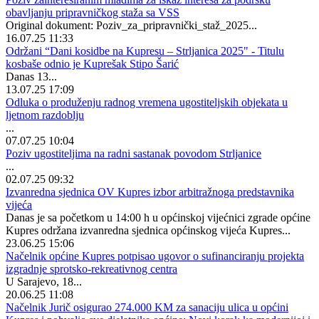
obavljanju pripravničkog staža sa VSS
Original dokument: Poziv_za_pripravnički_staž_2025...
16.07.25 11:33
Održani “Dani kosidbe na Kupresu – Strljanica 2025" - Titulu
kosbaše odnio je Kuprešak Stipo Šarić
Danas 13...
13.07.25 17:09
Odluka o produženju radnog vremena ugostiteljskih objekata u
ljetnom razdoblju
...
07.07.25 10:04
Poziv ugostiteljima na radni sastanak povodom Strljanice
...
02.07.25 09:32
Izvanredna sjednica OV Kupres izbor arbitražnoga predstavnika
vijeća
Danas je sa početkom u 14:00 h u općinskoj vijećnici zgrade općine
Kupres održana izvanredna sjednica općinskog vijeća Kupres...
23.06.25 15:06
Načelnik općine Kupres potpisao ugovor o sufinanciranju projekta
izgradnje sprotsko-rekreativnog centra
U Sarajevo, 18...
20.06.25 11:08
Načelnik Jurič osigurao 274.000 KM za sanaciju ulica u općini