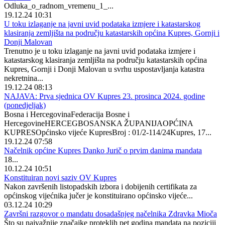
Odluka_o_radnom_vremenu_1_...
19.12.24 10:31
U toku izlaganje na javni uvid podataka izmjere i katastarskog
klasiranja zemljišta na području katastarskih općina Kupres, Gornji i
Donji Malovan
Trenutno je u toku izlaganje na javni uvid podataka izmjere i
katastarskog klasiranja zemljišta na području katastarskih općina
Kupres, Gornji i Donji Malovan u svrhu uspostavljanja katastra
nekretnina...
19.12.24 08:13
NAJAVA: Prva sjednica OV Kupres 23. prosinca 2024. godine
(ponedjeljak)
Bosna i HercegovinaFederacija Bosne i
HercegovineHERCEGBOSANSKA ŽUPANIJAOPĆINA
KUPRESOpćinsko vijeće KupresBroj : 01/2-114/24Kupres, 17...
19.12.24 07:58
Načelnik općine Kupres Danko Jurič o prvim danima mandata
18...
10.12.24 10:51
Konstituiran novi saziv OV Kupres
Nakon završenih listopadskih izbora i dobijenih certifikata za
općinskog vijećnika jučer je konstituirano općinsko vijeće...
03.12.24 10:29
Završni razgovor o mandatu dosadašnjeg načelnika Zdravka Mioča
Što su najvažnije značajke proteklih pet godina mandata na poziciji