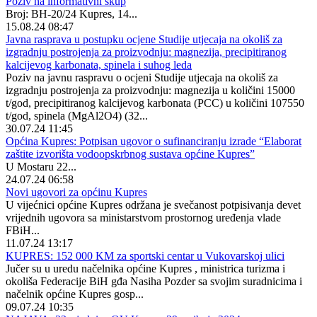
Poziv na informativni skup
Broj: BH-20/24 Kupres, 14...
15.08.24 08:47
Javna rasprava u postupku ocjene Studije utjecaja na okoliš za
izgradnju postrojenja za proizvodnju: magnezija, precipitiranog
kalcijevog karbonata, spinela i suhog leda
Poziv na javnu raspravu o ocjeni Studije utjecaja na okoliš za
izgradnju postrojenja za proizvodnju: magnezija u količini 15000
t/god, precipitiranog kalcijevog karbonata (PCC) u količini 107550
t/god, spinela (MgAl2O4) (32...
30.07.24 11:45
Općina Kupres: Potpisan ugovor o sufinanciranju izrade “Elaborat
zaštite izvorišta vodoopskrbnog sustava općine Kupres”
U Mostaru 22...
24.07.24 06:58
Novi ugovori za općinu Kupres
U vijećnici općine Kupres održana je svečanost potpisivanja devet
vrijednih ugovora sa ministarstvom prostornog uređenja vlade
FBiH...
11.07.24 13:17
KUPRES: 152 000 KM za sportski centar u Vukovarskoj ulici
Jučer su u uredu načelnika općine Kupres , ministrica turizma i
okoliša Federacije BiH gđa Nasiha Pozder sa svojim suradnicima i
načelnik općine Kupres gosp...
09.07.24 10:35