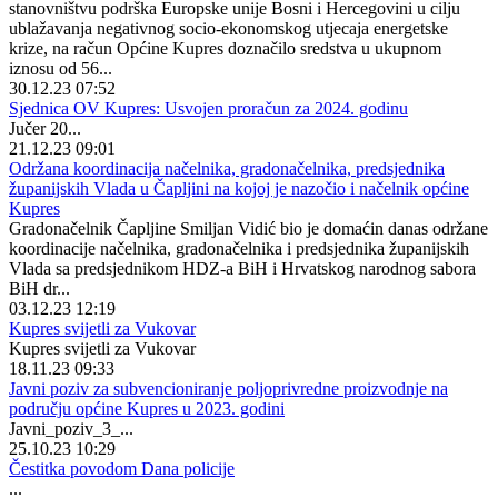
stanovništvu podrška Europske unije Bosni i Hercegovini u cilju
ublažavanja negativnog socio-ekonomskog utjecaja energetske
krize, na račun Općine Kupres doznačilo sredstva u ukupnom
iznosu od 56...
30.12.23 07:52
Sjednica OV Kupres: Usvojen proračun za 2024. godinu
Jučer 20...
21.12.23 09:01
Održana koordinacija načelnika, gradonačelnika, predsjednika
županijskih Vlada u Čapljini na kojoj je nazočio i načelnik općine
Kupres
Gradonačelnik Čapljine Smiljan Vidić bio je domaćin danas održane
koordinacije načelnika, gradonačelnika i predsjednika županijskih
Vlada sa predsjednikom HDZ-a BiH i Hrvatskog narodnog sabora
BiH dr...
03.12.23 12:19
Kupres svijetli za Vukovar
Kupres svijetli za Vukovar
18.11.23 09:33
Javni poziv za subvencioniranje poljoprivredne proizvodnje na
području općine Kupres u 2023. godini
Javni_poziv_3_...
25.10.23 10:29
Čestitka povodom Dana policije
...