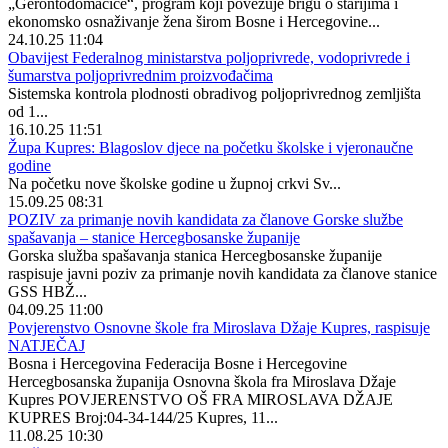
„Gerontodomaćice“, program koji povezuje brigu o starijima i
ekonomsko osnaživanje žena širom Bosne i Hercegovine...
24.10.25 11:04
Obavijest Federalnog ministarstva poljoprivrede, vodoprivrede i
šumarstva poljoprivrednim proizvođačima
Sistemska kontrola plodnosti obradivog poljoprivrednog zemljišta
od 1...
16.10.25 11:51
Župa Kupres: Blagoslov djece na početku školske i vjeronaučne
godine
Na početku nove školske godine u župnoj crkvi Sv...
15.09.25 08:31
POZIV za primanje novih kandidata za članove Gorske službe
spašavanja – stanice Hercegbosanske županije
Gorska služba spašavanja stanica Hercegbosanske županije
raspisuje javni poziv za primanje novih kandidata za članove stanice
GSS HBŽ...
04.09.25 11:00
Povjerenstvo Osnovne škole fra Miroslava Džaje Kupres, raspisuje
NATJEČAJ
Bosna i Hercegovina Federacija Bosne i Hercegovine
Hercegbosanska županija Osnovna škola fra Miroslava Džaje
Kupres POVJERENSTVO OŠ FRA MIROSLAVA DŽAJE
KUPRES Broj:04-34-144/25 Kupres, 11...
11.08.25 10:30