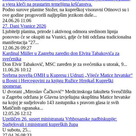
a vjera kleči na prastarim temeljima kršćanstva.
Podno surove planine Stožer, na kupreškoj visoravni Otinovci su i
ove godine progovorili najljepšim jezikom duše...
24.06.26 11:06
27. Dani Vranice 2026
Ljubitelji planina, prirode i aktivnog odmora sredinom lipnja
ponovno će se okupiti na Vranici, gdje će biti održana tradicionalna
manifestacija ''27...
12.06.26 09:27
Kardinal Müller u Zagrebu zaredio don Elvira Tabakovića za
svećenika
Don Elvir Tabaković, MSC zaređen je za svećenika u utorak, 9...
11.06.26 10:12
Srebrna povelja OMH u Kupresu i Udruzi „Vijeće Matice hrvatske“
u Bosni i Hercegovini za knjigu Ružice Hrnjkaš Kupreški
spomenar.
U dvorani „Miroslav Čačković“ Medicinskoga fakulteta Sveučilišta
u Zagrebu održana je Glavna izvještajna skupština Matice hrvatske
na kojoj je sudjelovalo 143 zastupnika s pravom glasa iz svih
Matičinih ogranaka...
12.05.26 12:12
Upriličen 26. susret ministranata Vrhbosanske nadbiskupije:
Sudjelovali i ministranti kupreških župa
U subotu, 25...
27.04.26 08:33