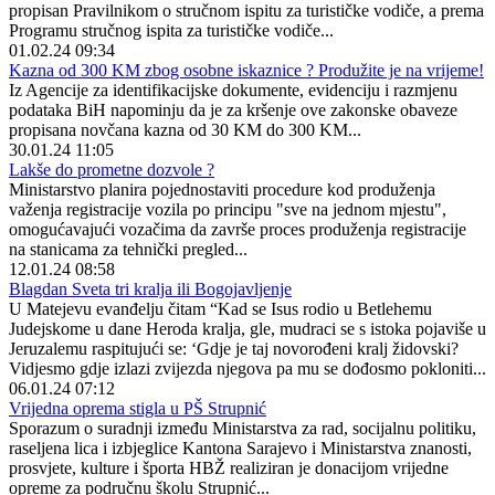
propisan Pravilnikom o stručnom ispitu za turističke vodiče, a prema
Programu stručnog ispita za turističke vodiče...
01.02.24 09:34
Kazna od 300 KM zbog osobne iskaznice ? Produžite je na vrijeme!
Iz Agencije za identifikacijske dokumente, evidenciju i razmjenu
podataka BiH napominju da je za kršenje ove zakonske obaveze
propisana novčana kazna od 30 KM do 300 KM...
30.01.24 11:05
Lakše do prometne dozvole ?
Ministarstvo planira pojednostaviti procedure kod produženja
važenja registracije vozila po principu "sve na jednom mjestu",
omogućavajući vozačima da završe proces produženja registracije
na stanicama za tehnički pregled...
12.01.24 08:58
Blagdan Sveta tri kralja ili Bogojavljenje
U Matejevu evanđelju čitam “Kad se Isus rodio u Betlehemu
Judejskome u dane Heroda kralja, gle, mudraci se s istoka pojaviše u
Jeruzalemu raspitujući se: ‘Gdje je taj novorođeni kralj židovski?
Vidjesmo gdje izlazi zvijezda njegova pa mu se dođosmo pokloniti...
06.01.24 07:12
Vrijedna oprema stigla u PŠ Strupnić
Sporazum o suradnji između Ministarstva za rad, socijalnu politiku,
raseljena lica i izbjeglice Kantona Sarajevo i Ministarstva znanosti,
prosvjete, kulture i športa HBŽ realiziran je donacijom vrijedne
opreme za područnu školu Strupnić...