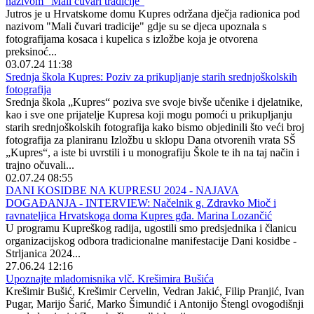
nazivom "Mali čuvari tradicije"
Jutros je u Hrvatskome domu Kupres održana dječja radionica pod
nazivom "Mali čuvari tradicije" gdje su se djeca upoznala s
fotografijama kosaca i kupelica s izložbe koja je otvorena
preksinoć...
03.07.24 11:38
Srednja škola Kupres: Poziv za prikupljanje starih srednjoškolskih
fotografija
Srednja škola „Kupres“ poziva sve svoje bivše učenike i djelatnike,
kao i sve one prijatelje Kupresa koji mogu pomoći u prikupljanju
starih srednjoškolskih fotografija kako bismo objedinili što veći broj
fotografija za planiranu Izložbu u sklopu Dana otvorenih vrata SŠ
„Kupres“, a iste bi uvrstili i u monografiju Škole te ih na taj način i
trajno očuvali...
02.07.24 08:55
DANI KOSIDBE NA KUPRESU 2024 - NAJAVA
DOGAĐANJA - INTERVIEW: Načelnik g. Zdravko Mioč i
ravnateljica Hrvatskoga doma Kupres gđa. Marina Lozančić
U programu Kupreškog radija, ugostili smo predsjednika i članicu
organizacijskog odbora tradicionalne manifestacije Dani kosidbe -
Strljanica 2024...
27.06.24 12:16
Upoznajte mladomisnika vlč. Krešimira Bušića
Krešimir Bušić, Krešimir Cervelin, Vedran Jakić, Filip Pranjić, Ivan
Pugar, Marijo Šarić, Marko Šimundić i Antonijo Štengl ovogodišnji