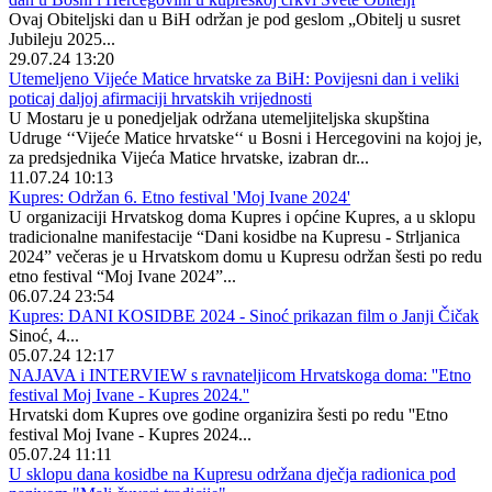
Ovaj Obiteljski dan u BiH održan je pod geslom „Obitelj u susret
Jubileju 2025...
29.07.24 13:20
Utemeljeno Vijeće Matice hrvatske za BiH: Povijesni dan i veliki
poticaj daljoj afirmaciji hrvatskih vrijednosti
U Mostaru je u ponedjeljak održana utemeljiteljska skupština
Udruge ‘‘Vijeće Matice hrvatske‘‘ u Bosni i Hercegovini na kojoj je,
za predsjednika Vijeća Matice hrvatske, izabran dr...
11.07.24 10:13
Kupres: Održan 6. Etno festival 'Moj Ivane 2024'
U organizaciji Hrvatskog doma Kupres i općine Kupres, a u sklopu
tradicionalne manifestacije “Dani kosidbe na Kupresu - Strljanica
2024” večeras je u Hrvatskom domu u Kupresu održan šesti po redu
etno festival “Moj Ivane 2024”...
06.07.24 23:54
Kupres: DANI KOSIDBE 2024 - Sinoć prikazan film o Janji Čičak
Sinoć, 4...
05.07.24 12:17
NAJAVA i INTERVIEW s ravnateljicom Hrvatskoga doma: ''Etno
festival Moj Ivane - Kupres 2024.''
Hrvatski dom Kupres ove godine organizira šesti po redu ''Etno
festival Moj Ivane - Kupres 2024...
05.07.24 11:11
U sklopu dana kosidbe na Kupresu održana dječja radionica pod