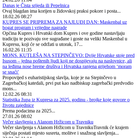
Danas je Čista srijeda ili Pepelnica
Ovaj blagdan ima korijen u židovskoj praksi pokore i posta...
18.02.26 08:27
KUPRES SE PRIPREMA ZA NAJLUĐI DAN: Maskenbal uz
bogat program i vrijedne nagrade
Općina Kupres i Hrvatski dom Kupres i ove godine nastavljaju
tradiciju te pozivaju sve sugrađane i goste na veliki Maskenbal u
Kupresu, koji će se održati u utorak, 17...
16.02.26 11:35
MONS. KUTLEŠA NA STEPINČEVO: Dvije Hrvatske stoje pred
Isusom – jedna poštenih ljudi koji ne dospijevaju na naslovnice, ali
na leđima nose breme društva i Hrvatska ranjena grijehom ‘moram
se snaći’
Propovijed s euharistijskog slavlja, koje je na Stepinčevo u
Zagrebačkoj katedali, prvi put kao nadbiskup zagrebački predvodio
mons...
12.02.26 08:31
Statistika župa iz Kupresa za 2025. godinu - brojke koje govore o
životu zajednice
Prema podacima za 2025...
27.01.26 08:02
Večer slavljenja s Alanom Hržicom u Travniku
Večer slavljenja s Alanom Hržicom u TravnikuTravnik će krajem
siječnja postati mjesto susreta, molitve i snažnog slavljenja...