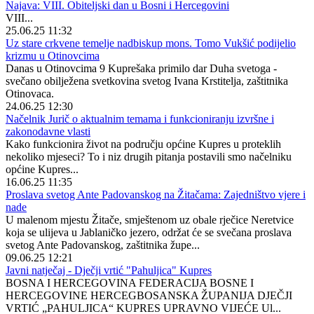
Najava: VIII. Obiteljski dan u Bosni i Hercegovini
VIII...
25.06.25 11:32
Uz stare crkvene temelje nadbiskup mons. Tomo Vukšić podijelio
krizmu u Otinovcima
Danas u Otinovcima 9 Kuprešaka primilo dar Duha svetoga -
svečano obilježena svetkovina svetog Ivana Krstitelja, zaštitnika
Otinovaca.
24.06.25 12:30
Načelnik Jurič o aktualnim temama i funkcioniranju izvršne i
zakonodavne vlasti
Kako funkcionira život na području općine Kupres u proteklih
nekoliko mjeseci? To i niz drugih pitanja postavili smo načelniku
općine Kupres...
16.06.25 11:35
Proslava svetog Ante Padovanskog na Žitačama: Zajedništvo vjere i
nade
U malenom mjestu Žitače, smještenom uz obale rječice Neretvice
koja se ulijeva u Jablaničko jezero, održat će se svečana proslava
svetog Ante Padovanskog, zaštitnika župe...
09.06.25 12:21
Javni natječaj - Dječji vrtić "Pahuljica" Kupres
BOSNA I HERCEGOVINA FEDERACIJA BOSNE I
HERCEGOVINE HERCEGBOSANSKA ŽUPANIJA DJEČJI
VRTIĆ „PAHULJICA“ KUPRES UPRAVNO VIJEĆE Ul...