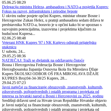
05.06.25 08:29
Delegacija ministra Heleza, ambasadora i NATO-a posjetila Kupres:
Fokus na razvoj, infrastrukturu i prirodne ljepote
U okviru radne posjete općini Kupres, ministar obrane Bosne i
Hercegovine Zukan Helez, u pratnji ambasadora sedam država te
predstavnika NATO-a, boravio je u općini kako bi se upoznao s
razvojnim potencijalima, izazovima i projektima ključnim za
budućnost Kupresa...
02.06.25 08:48
Veterani HNK Kupres '97 i NK Kutjevo odigrali prijateljsku
utakmicu
U subotu, 24...
29.05.25 08:36
NATJEČAJ: Traži se djelatnik na održavanju čistoće
Bosna i Hercegovina Federacija Bosne i Hercegovine
Hercegbosanska županija Osnovna škola fra Miroslava Džaje
Kupres ŠKOLSKI ODBOR OŠ FRA MIROSLAVA DŽAJE
KUPRES Broj:04-34-38/25 Kupres, 28...
29.04.25 07:23
Javni natječaj za financiranje obrazovnih, znanstvenih, kulturnih,
zdravstvenih, poljoprivrednih i ostalih programa i projekata od
interesa za hrvatski narod u Bosni i Hercegovini za 2025. godinu
Središnji državni ured za Hrvate izvan Republike Hrvatske objavio
je Javni natječaj za financiranje obrazovnih, znanstvenih, kulturnih,
zdravstvenih, poljoprivrednih i ostalih programa i projekata od