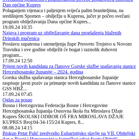
Dan općine Kupres
Polaganjem vijenaca i paljenjem svijeća palim braniteljima, na
središnjem Spomen – obilježju u Kupresu, jučer je počeo svečani
program obilježavanja Dana općine Kupres...
19.09.24 10:35
Najava i program uz obilježavanje dana proglašenja blaženih
Drinskih mučenica
Proslavu supatrona i utemeljenja župe Presveto Trojstvo u Novom
Travniku i ove godine obilježit će bogat i raznolik duhovni
program...
17.09.24 12:50
Prijem novih kandidata za članove Gorske službe spašavanja stanice
Hercegbosanske županije – 2024. godina
Gorska služba spašavanja stanica Hercegbosanske županije
raspisuje javni poziv za primanje novih kandidata za članove stanice
GSS HBŽ...
17.09.24 07:45
Oglas za posao
Bosna i Hercegovina Federacija Bosne i Hercegovine
Hercegbosanska županija Osnovna škola fra Miroslava Džaje
Kupres ŠKOLSKI ODBOR OŠ FRA MIROSLAVA DŽAJE
KUPRES Broj:04-34-155/24 Kupres, 8...
08.08.24 14:15
Biskup Petar Palić predvodio Euharistijsko slavlje na VII. Obiteljski
dan u Bosni i Hercegovini u kupreškoj crkvi Svete Obitelji