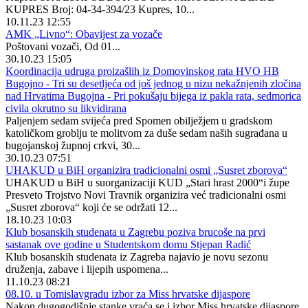
KUPRES Broj: 04-34-394/23 Kupres, 10...
10.11.23 12:55
AMK „Livno“: Obavijest za vozače
Poštovani vozači, Od 01...
30.10.23 15:05
Koordinacija udruga proizašlih iz Domovinskog rata HVO HB
Bugojno - Tri su desetljeća od još jednog u nizu nekažnjenih zločina
nad Hrvatima Bugojna - Pri pokušaju bijega iz pakla rata, sedmorica
civila okrutno su likvidirana
Paljenjem sedam svijeća pred Spomen obilježjem u gradskom
katoličkom groblju te molitvom za duše sedam naših sugrađana u
bugojanskoj župnoj crkvi, 30...
30.10.23 07:51
UHAKUD u BiH organizira tradicionalni osmi „Susret zborova“
UHAKUD u BiH u suorganizaciji KUD „Stari hrast 2000“i župe
Presveto Trojstvo Novi Travnik organizira već tradicionalni osmi
„Susret zborova“ koji će se održati 12...
18.10.23 10:03
Klub bosanskih studenata u Zagrebu poziva brucoše na prvi
sastanak ove godine u Studentskom domu Stjepan Radić
Klub bosanskih studenata iz Zagreba najavio je novu sezonu
druženja, zabave i lijepih uspomena...
11.10.23 08:21
08.10. u Tomislavgradu izbor za Miss hrvatske dijaspore
Nakon dugogodišnje stanke vraća se i izbor Miss hrvatske dijaspore