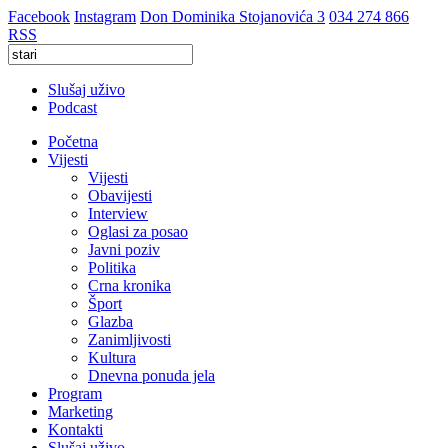
Facebook
Instagram
Don Dominika Stojanovića 3
034 274 866
RSS
Slušaj uživo
Podcast
Početna
Vijesti
Vijesti
Obavijesti
Interview
Oglasi za posao
Javni poziv
Politika
Crna kronika
Šport
Glazba
Zanimljivosti
Kultura
Dnevna ponuda jela
Program
Marketing
Kontakti
Slušaj uživo