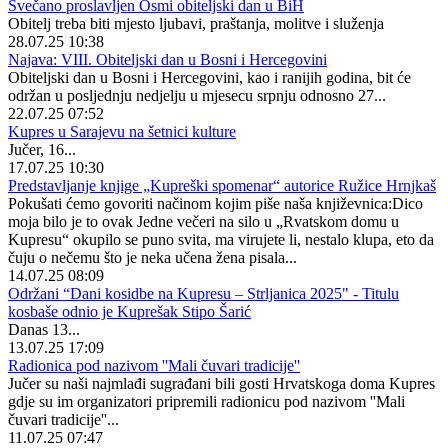
Svečano proslavljen Osmi obiteljski dan u BiH
Obitelj treba biti mjesto ljubavi, praštanja, molitve i služenja
28.07.25 10:38
Najava: VIII. Obiteljski dan u Bosni i Hercegovini
Obiteljski dan u Bosni i Hercegovini, kao i ranijih godina, bit će
održan u posljednju nedjelju u mjesecu srpnju odnosno 27...
22.07.25 07:52
Kupres u Sarajevu na šetnici kulture
Jučer, 16...
17.07.25 10:30
Predstavljanje knjige „Kupreški spomenar“ autorice Ružice Hrnjkaš
Pokušati ćemo govoriti načinom kojim piše naša književnica:Dico
moja bilo je to ovak Jedne večeri na silo u „Rvatskom domu u
Kupresu“ okupilo se puno svita, ma virujete li, nestalo klupa, eto da
čuju o nečemu što je neka učena žena pisala...
14.07.25 08:09
Održani “Dani kosidbe na Kupresu – Strljanica 2025" - Titulu
kosbaše odnio je Kuprešak Stipo Šarić
Danas 13...
13.07.25 17:09
Radionica pod nazivom ''Mali čuvari tradicije''
Jučer su naši najmlađi sugrađani bili gosti Hrvatskoga doma Kupres
gdje su im organizatori pripremili radionicu pod nazivom ''Mali
čuvari tradicije''...
11.07.25 07:47