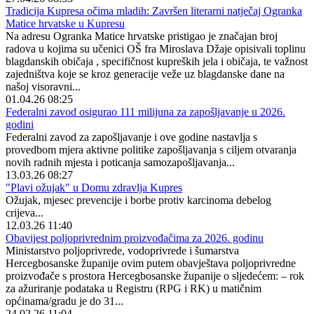
Tradicija Kupresa očima mladih: Završen literarni natječaj Ogranka
Matice hrvatske u Kupresu
Na adresu Ogranka Matice hrvatske pristigao je značajan broj
radova u kojima su učenici OŠ fra Miroslava Džaje opisivali toplinu
blagdanskih običaja , specifičnost kupreških jela i običaja, te važnost
zajedništva koje se kroz generacije veže uz blagdanske dane na
našoj visoravni...
01.04.26 08:25
Federalni zavod osigurao 111 milijuna za zapošljavanje u 2026.
godini
Federalni zavod za zapošljavanje i ove godine nastavlja s
provedbom mjera aktivne politike zapošljavanja s ciljem otvaranja
novih radnih mjesta i poticanja samozapošljavanja...
13.03.26 08:27
"Plavi ožujak" u Domu zdravlja Kupres
Ožujak, mjesec prevencije i borbe protiv karcinoma debelog
crijeva...
12.03.26 11:40
Obavijest poljoprivrednim proizvođačima za 2026. godinu
Ministarstvo poljoprivrede, vodoprivrede i šumarstva
Hercegbosanske županije ovim putem obavještava poljoprivredne
proizvođače s prostora Hercegbosanske županije o sljedećem: – rok
za ažuriranje podataka u Registru (RPG i RK) u matičnim
općinama/gradu je do 31...
24.02.26 11:04