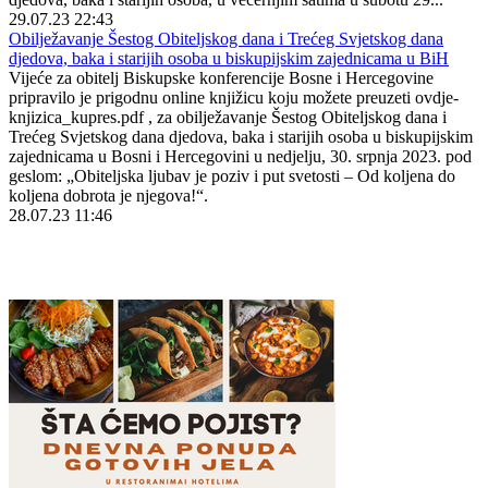
29.07.23 22:43
Obilježavanje Šestog Obiteljskog dana i Trećeg Svjetskog dana
djedova, baka i starijih osoba u biskupijskim zajednicama u BiH
Vijeće za obitelj Biskupske konferencije Bosne i Hercegovine
pripravilo je prigodnu online knjižicu koju možete preuzeti ovdje-
knjizica_kupres.pdf , za obilježavanje Šestog Obiteljskog dana i
Trećeg Svjetskog dana djedova, baka i starijih osoba u biskupijskim
zajednicama u Bosni i Hercegovini u nedjelju, 30. srpnja 2023. pod
geslom: „Obiteljska ljubav je poziv i put svetosti – Od koljena do
koljena dobrota je njegova!“.
28.07.23 11:46