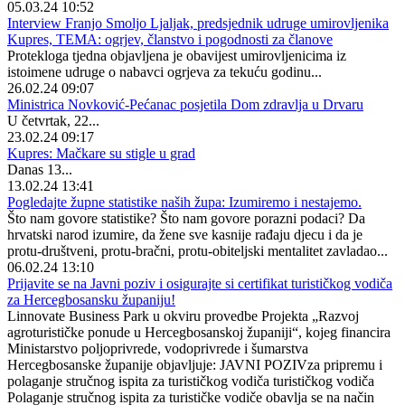
05.03.24 10:52
Interview Franjo Smoljo Ljaljak, predsjednik udruge umirovljenika
Kupres, TEMA: ogrjev, članstvo i pogodnosti za članove
Protekloga tjedna objavljena je obavijest umirovljenicima iz
istoimene udruge o nabavci ogrjeva za tekuću godinu...
26.02.24 09:07
Ministrica Novković-Pećanac posjetila Dom zdravlja u Drvaru
U četvrtak, 22...
23.02.24 09:17
Kupres: Mačkare su stigle u grad
Danas 13...
13.02.24 13:41
Pogledajte župne statistike naših župa: Izumiremo i nestajemo.
Što nam govore statistike? Što nam govore porazni podaci? Da
hrvatski narod izumire, da žene sve kasnije rađaju djecu i da je
protu-društveni, protu-bračni, protu-obiteljski mentalitet zavladao...
06.02.24 13:10
Prijavite se na Javni poziv i osigurajte si certifikat turističkog vodiča
za Hercegbosansku županiju!
Linnovate Business Park u okviru provedbe Projekta „Razvoj
agroturističke ponude u Hercegbosanskoj županiji“, kojeg financira
Ministarstvo poljoprivrede, vodoprivrede i šumarstva
Hercegbosanske županije objavljuje: JAVNI POZIVza pripremu i
polaganje stručnog ispita za turističkog vodiča turističkog vodiča
Polaganje stručnog ispita za turističke vodiče obavlja se na način