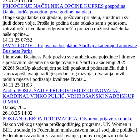
23.01.26 11:14
PRIOPĆENJE NAČELNIKA OPĆINE KUPRES gospodina
Danka Juriča povodom prve godine mandata
Drage sugrađanke i sugrađani, poštovani prijatelji, suradnici i svi
ljudi dobre volje, Prošla je godina dana otkako sam s ponosom,
zahvalnošću i velikom odgovornošću preuzeo dužnost načelnika
naše općine...
14.11.25 07:52
JAVNI POZIV – Prijava na besplatnu StartUp akademiju Linnovate
Business Parka
Linnovate Business Park poziva sve ambiciozne pojedince i timove
s poslovnim idejama na sudjelovanje u StartUp akademiji 2025-
2026! StartUp akademijom se želi potaknuti poduzetnički duh i
samozapošljavanje radi gospodarskog razvoja, otvaranja novih
radnih mjesta i podizanja kvalitete života...
04.11.25 11:03
Audio: POSLUŠAJTE PROPOVIJED IZ OTINOVACA -
KARDINAL VINKO PULJIĆ, VRHBOSANSKI NADBISKUP
U MIRU
Danas, 26...
26.10.25 14:02
POSTANI GERONTODOMAĆICA: Otvorene prijave za obuku
Nakon velikog uspjeha prošlogodišnjeg programa, UN Women u
BiH, u suradnji s Federalnim ministarstvom rada i socijalne politike i
Federalnim zavodom za zapošljavanje, ponovo organizira obuku