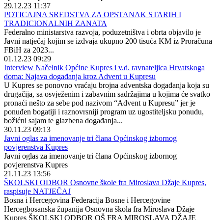
29.12.23 11:37
POTICAJNA SREDSTVA ZA OPSTANAK STARIH I
TRADICIONALNIH ZANATA
Federalno ministarstva razvoja, poduzetništva i obrta objavilo je
Javni natječaj kojim se izdvaja ukupno 200 tisuća KM iz Proračuna
FBiH za 2023...
01.12.23 09:29
Interview Načelnik Općine Kupres i v.d. ravnateljica Hrvatskoga
doma: Najava događanja kroz Advent u Kupresu
U Kupres se ponovno vraćaju brojna adventska događanja koja su
drugačija, sa osvježenim i zabavnim sadržajima u kojima će svatko
pronaći nešto za sebe pod nazivom “Advent u Kupresu” jer je
ponuđen bogatiji i raznovrsniji program uz ugostiteljsku ponudu,
božićni sajam te glazbena događanja...
30.11.23 09:13
Javni oglas za imenovanje tri člana Općinskog izbornog
povjerenstva Kupres
Javni oglas za imenovanje tri člana Općinskog izbornog
povjerenstva Kupres
21.11.23 13:56
ŠKOLSKI ODBOR Osnovne škole fra Miroslava Džaje Kupres,
raspisuje NATJEČAJ
Bosna i Hercegovina Federacija Bosne i Hercegovine
Hercegbosanska županija Osnovna škola fra Miroslava Džaje
Kupres ŠKOLSKI ODBOR OŠ FRA MIROSLAVA DŽAJE