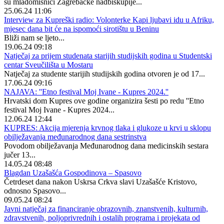
su mladomisnici Zagrebačke nadbiskupije...
25.06.24 11:06
Interview za Kupreški radio: Volonterke Kapi ljubavi idu u Afriku,
mjesec dana bit će na ispomoći sirotištu u Beninu
Bliži nam se ljeto...
19.06.24 09:18
Natječaj za prijem studenata starijih studijskih godina u Studentski
centar Sveučilišta u Mostaru
Natječaj za studente starijih studijskih godina otvoren je od 17...
17.06.24 09:16
NAJAVA: ''Etno festival Moj Ivane - Kupres 2024.''
Hrvatski dom Kupres ove godine organizira šesti po redu ''Etno
festival Moj Ivane - Kupres 2024...
12.06.24 12:44
KUPRES: Akcija mjerenja krvnog tlaka i glukoze u krvi u sklopu
obilježavanja međunarodnog dana sestrinstva
Povodom obilježavanja Međunarodnog dana medicinskih sestara
jučer 13...
14.05.24 08:48
Blagdan Uzašašća Gospodinova – Spasovo
Četrdeset dana nakon Uskrsa Crkva slavi Uzašašće Kristovo,
odnosno Spasovo...
09.05.24 08:24
Javni natječaj za financiranje obrazovnih, znanstvenih, kulturnih,
zdravstvenih, poljoprivrednih i ostalih programa i projekata od