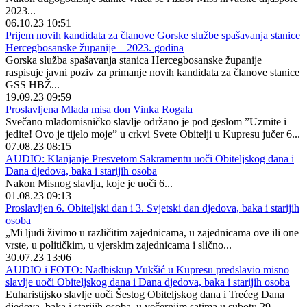
2023...
06.10.23 10:51
Prijem novih kandidata za članove Gorske službe spašavanja stanice
Hercegbosanske županije – 2023. godina
Gorska služba spašavanja stanica Hercegbosanske županije
raspisuje javni poziv za primanje novih kandidata za članove stanice
GSS HBŽ...
19.09.23 09:59
Proslavljena Mlada misa don Vinka Rogala
Svečano mladomisničko slavlje održano je pod geslom ”Uzmite i
jedite! Ovo je tijelo moje” u crkvi Svete Obitelji u Kupresu jučer 6...
07.08.23 08:15
AUDIO: Klanjanje Presvetom Sakramentu uoči Obiteljskog dana i
Dana djedova, baka i starijih osoba
Nakon Misnog slavlja, koje je uoči 6...
01.08.23 09:13
Proslavljen 6. Obiteljski dan i 3. Svjetski dan djedova, baka i starijih
osoba
„Mi ljudi živimo u različitim zajednicama, u zajednicama ove ili one
vrste, u političkim, u vjerskim zajednicama i slično...
30.07.23 13:06
AUDIO i FOTO: Nadbiskup Vukšić u Kupresu predslavio misno
slavlje uoči Obiteljskog dana i Dana djedova, baka i starijih osoba
Euharistijsko slavlje uoči Šestog Obiteljskog dana i Trećeg Dana
djedova, baka i starijih osoba, u večernjim satima u subotu 29...