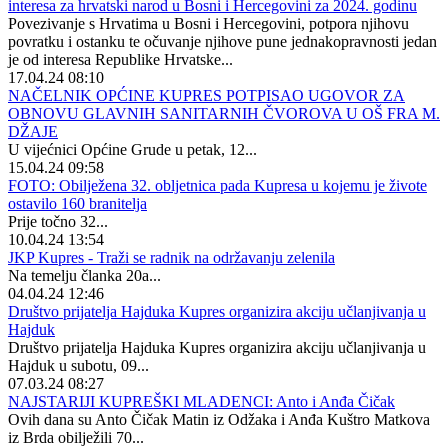
interesa za hrvatski narod u Bosni i Hercegovini za 2024. godinu
Povezivanje s Hrvatima u Bosni i Hercegovini, potpora njihovu
povratku i ostanku te očuvanje njihove pune jednakopravnosti jedan
je od interesa Republike Hrvatske...
17.04.24 08:10
NAČELNIK OPĆINE KUPRES POTPISAO UGOVOR ZA
OBNOVU GLAVNIH SANITARNIH ČVOROVA U OŠ FRA M.
DŽAJE
U vijećnici Općine Grude u petak, 12...
15.04.24 09:58
FOTO: Obilježena 32. obljetnica pada Kupresa u kojemu je živote
ostavilo 160 branitelja
Prije točno 32...
10.04.24 13:54
JKP Kupres - Traži se radnik na održavanju zelenila
Na temelju članka 20a...
04.04.24 12:46
Društvo prijatelja Hajduka Kupres organizira akciju učlanjivanja u
Hajduk
Društvo prijatelja Hajduka Kupres organizira akciju učlanjivanja u
Hajduk u subotu, 09...
07.03.24 08:27
NAJSTARIJI KUPREŠKI MLADENCI: Anto i Anđa Čičak
Ovih dana su Anto Čičak Matin iz Odžaka i Anđa Kuštro Matkova
iz Brda obilježili 70...