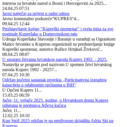
interesa za hrvatski narod u Bosni i Hercegovini za 2025...
24.04.25 07:51
Javni natječaj za prijem u radni odnos
Javno komunalno poduzeće“KUPRES“d...
09.04.25 12:44
Predstavljanje knjige "Kupreški spomenar" i sveta misa za sve
poginule Kuprešake u Domovinskom ratu
Udruga Kuprešaka Slavonije i Baranje u suradnji sa Ogrankom
Matice hrvatske u Kupresu organizirali su predstavljanje knjige
Kupreški spomenar, autorice Ružice Hrnjkaš Živković...
08.04.25 08:07
U spomen žrtvama hrvatskog naroda Kupres 1992. - 2025.
Nastavlja se program pod nazivom U spomen žrtvi hrvatskog
naroda Kupres 1992 - 20257...
07.04.25 10:30
Održan početni sastanak projekta „Participativna izgradnja
kapaciteta u odabranim općinama u BiH“
U Općini Kupres 11...
15.03.25 06:59
Jučer, 11. veljače 2025. godine, u Hrvatskom domu Kupres
odigrana je predstava Ježeva kućica
Jučer, 11...
12.02.25 10:10
Kup Striž 2025 održan je na predivnom skijalištu Adria Ski na
Kupresu