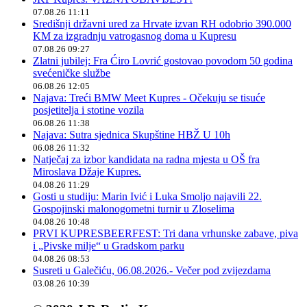
07.08.26 11:11
Središnji državni ured za Hrvate izvan RH odobrio 390.000
KM za izgradnju vatrogasnog doma u Kupresu
07.08.26 09:27
Zlatni jubilej: Fra Ćiro Lovrić gostovao povodom 50 godina
svećeničke službe
06.08.26 12:05
Najava: Treći BMW Meet Kupres - Očekuju se tisuće
posjetitelja i stotine vozila
06.08.26 11:38
Najava: Sutra sjednica Skupštine HBŽ U 10h
06.08.26 11:32
Natječaj za izbor kandidata na radna mjesta u OŠ fra
Miroslava Džaje Kupres.
04.08.26 11:29
Gosti u studiju: Marin Ivić i Luka Smoljo najavili 22.
Gospojinski malonogometni turnir u Zloselima
04.08.26 10:48
PRVI KUPRESBEERFEST: Tri dana vrhunske zabave, piva
i „Pivske milje“ u Gradskom parku
04.08.26 08:53
Susreti u Galečiću, 06.08.2026.- Večer pod zvijezdama
03.08.26 10:39