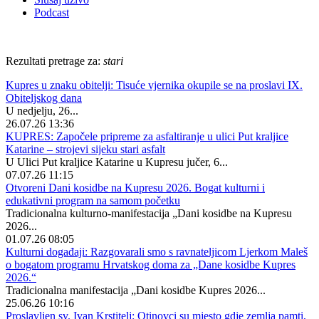
Podcast
Rezultati pretrage za:
stari
Kupres u znaku obitelji: Tisuće vjernika okupile se na proslavi IX.
Obiteljskog dana
U nedjelju, 26...
26.07.26 13:36
KUPRES: Započele pripreme za asfaltiranje u ulici Put kraljice
Katarine – strojevi sijeku stari asfalt
U Ulici Put kraljice Katarine u Kupresu jučer, 6...
07.07.26 11:15
Otvoreni Dani kosidbe na Kupresu 2026. Bogat kulturni i
edukativni program na samom početku
Tradicionalna kulturno-manifestacija „Dani kosidbe na Kupresu
2026...
01.07.26 08:05
Kulturni događaji: Razgovarali smo s ravnateljicom Ljerkom Maleš
o bogatom programu Hrvatskog doma za „Dane kosidbe Kupres
2026.“
Tradicionalna manifestacija „Dani kosidbe Kupres 2026...
25.06.26 10:16
Proslavljen sv. Ivan Krstitelj: Otinovci su mjesto gdje zemlja pamti,