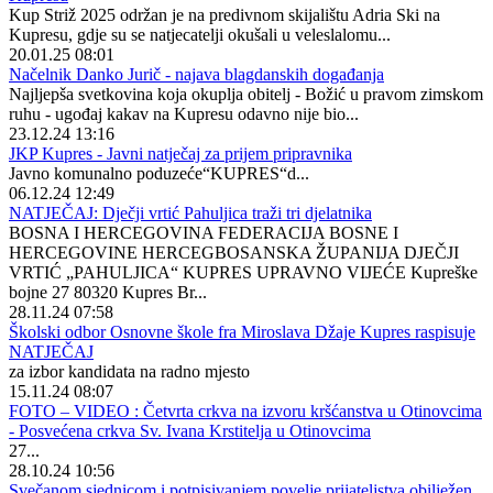
Kup Striž 2025 održan je na predivnom skijalištu Adria Ski na
Kupresu, gdje su se natjecatelji okušali u veleslalomu...
20.01.25 08:01
Načelnik Danko Jurič - najava blagdanskih događanja
Najljepša svetkovina koja okuplja obitelj - Božić u pravom zimskom
ruhu - ugođaj kakav na Kupresu odavno nije bio...
23.12.24 13:16
JKP Kupres - Javni natječaj za prijem pripravnika
Javno komunalno poduzeće“KUPRES“d...
06.12.24 12:49
NATJEČAJ: Dječji vrtić Pahuljica traži tri djelatnika
BOSNA I HERCEGOVINA FEDERACIJA BOSNE I
HERCEGOVINE HERCEGBOSANSKA ŽUPANIJA DJEČJI
VRTIĆ „PAHULJICA“ KUPRES UPRAVNO VIJEĆE Kupreške
bojne 27 80320 Kupres Br...
28.11.24 07:58
Školski odbor Osnovne škole fra Miroslava Džaje Kupres raspisuje
NATJEČAJ
za izbor kandidata na radno mjesto
15.11.24 08:07
FOTO – VIDEO : Četvrta crkva na izvoru kršćanstva u Otinovcima
- Posvećena crkva Sv. Ivana Krstitelja u Otinovcima
27...
28.10.24 10:56
Svečanom sjednicom i potpisivanjem povelje prijateljstva obilježen